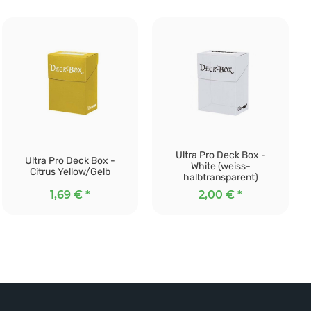
Ultra Pro Deck Box -
Ultra Pro Deck Box -
White (weiss-
Citrus Yellow/Gelb
halbtransparent)
1,69 €
*
2,00 €
*