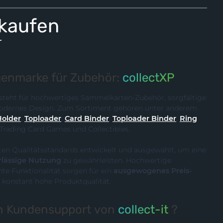
 kaufen
r
enmarke für Zubehör:
collectXP
steht für hochwertiges Sammelkarten-Zubehör, sorgfältige
 modernes Design. Zum Sortiment gehören unter anderem
Holder
,
Toploader
,
Card Binder
,
Toploader Binder
,
Ring
 Trading Card Games und Collectibles.
ten Qualitätsstandards entwickelt und ausgewählt, um eine
rlässige Nutzung
zu gewährleisten. Hochwertige
te Funktionalität sorgen für ein
ausgewogenes Preis-
 konstant hohe Produktqualität.
en Kundensupport von
collect-it
?