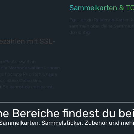
Sammelkarten & T
Egal, ob du Pokémon Karten ka
sammeln oder deine Sammlung p
du richtig.
bezahlen mit SSL-
 große Auswahl an
chste Priorität. Unsere
rsönlichen Daten und
e Bereiche findest du be
Sammelkarten, Sammelsticker, Zubehör und meh