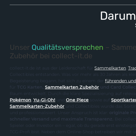
Darum 
Unser
Qualitätsversprechen
– Sammel
Zubehör bei collect-it.de
collect-it.de ist aus der Leidenschaft für
Sammelkarten
,
Tra
Collectibles entstanden. Was vor mehr als 30 Jahren als kle
Begeisterung begann, hat sich zu einem der
führenden und 
für
TCG Karten,
Sammelkarten Zubehör
und Card Collec
Raum entwickelt. Durch
Pokémon
,
Yu-Gi-Oh!
und
One Piece
sowie auf
Sportkarte
Sammelkarten-Zubehör
und Collectibles wurde das Sortiment kontinuierlich erweitert
und professionalisiert. Unser Anspruch ist klar:
originale Produk
schneller Versand und maximale Transparenz.
Bei collect-it.de kaufst du als Sammler,
Spieler oder Investor ein – egal, ob du gerade erst einsteigst oder bereits ein erfahrener
TCG-Profi bist. Neben dem Online-Shop betreiben wir m