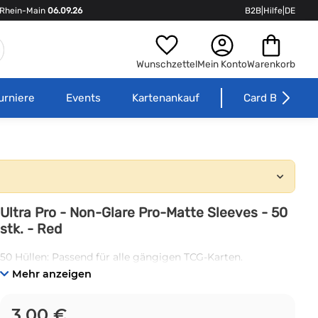
Rhein-Main
06.09.26
B2B
|
Hilfe
|
DE
Wunschzettel
Mein Konto
Warenkorb
urniere
Events
Kartenankauf
Card Börse
Ultra Pro - Non-Glare Pro-Matte Sleeves - 50
stk. - Red
50 Hüllen: Passend für alle gängigen TCG-Karten.
Mehr anzeigen
3,00 €