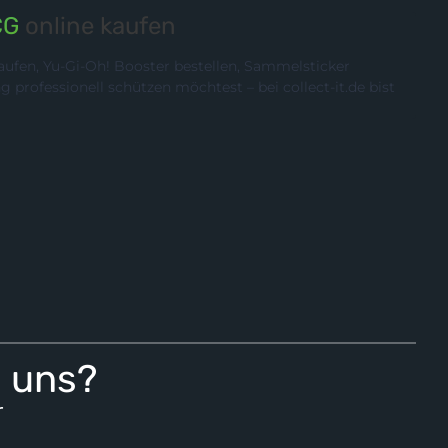
CG
online kaufen
ufen, Yu-Gi-Oh! Booster bestellen, Sammelsticker
rofessionell schützen möchtest – bei collect-it.de bist
i uns?
r