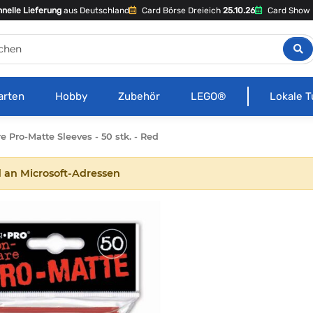
nelle Lieferung
aus Deutschland
Card Börse Dreieich
25.10.26
Card Show 
arten
Hobby
Zubehör
LEGO®
Lokale T
re Pro-Matte Sleeves - 50 stk. - Red
 an Microsoft-Adressen