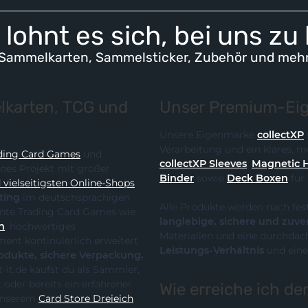
lohnt es sich, bei uns zu
Sammelkarten, Sammelsticker, Zubehör und meh
karten, TCG und
Unser Premium-Eig
Unsere Eigenmarke
collectXP
Verarbeitung und ein klares,
ding Card Games
und
collectXP Sleeves
,
Magnetic 
ines Projekt mit großer
Binder
sowie
Deck Boxen
für
vielseitigsten Online-Shops
ting
im deutschsprachigen
Alle Produkte werden nach fes
 die klare Spezialisierung auf relevante Trading Card Games wie
langlebige, sichere und zuve
n
, hochwertiges
Materialien und eine durchdach
Leistungs-Verhältnis
und eine
te, sichere Verpackung,
Wie erreiche ich d
it unserem
Card Store Dreieich