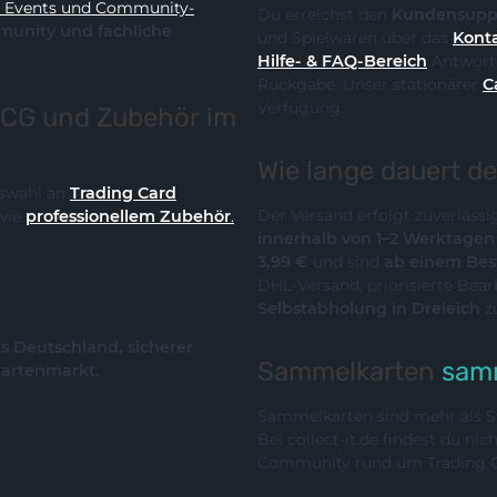
y-
Du erreichst den
Kundensupp
und Spielwaren über das
Konta
Hilfe- & FAQ-Bereich
Antworte
Rückgabe. Unser stationärer
C
Verfügung.
TCG und Zubehör im
Wie lange dauert d
Auswahl an
Trading Card
Der Versand erfolgt zuverläss
wie
professionellem Zubehör
.
innerhalb von 1–2 Werktage
3,99 €
und sind
ab einem Best
DHL-Versand, priorisierte Bea
Selbstabholung in Dreieich
z
us Deutschland, sicherer
Sammelkarten
samm
kartenmarkt.
Sammelkarten sind mehr als Sp
Bei collect-it.de findest du ni
Community rund um Trading Ca