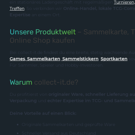
ein stationäres Ladengeschäft mit regelmäßigen
Turnieren, Events und Communit
Treffen
. So verbinden wir
Online-Handel, lokale TCG-Community und fachliche
Expertise
an einem Ort.
Unsere Produktwelt
– Sammelkarte, 
Online Shop kaufen
Bei collect-it.de findest du eine breite, stetig wachsende 
Games
,
Sammelkarten
,
Sammelstickern
,
Sportkarten
so
Für Sammler, Spieler und Hobby-Investoren.
Warum
collect-it.de?
Du profitierst von
originaler Ware, schneller Lieferung a
Verpackung
und
echter Expertise im TCG- und Sammel
Deine Vorteile auf einen Blick:
Originale Sammelkarten und geprüfte Ware
Schneller Versand aus Deutschland