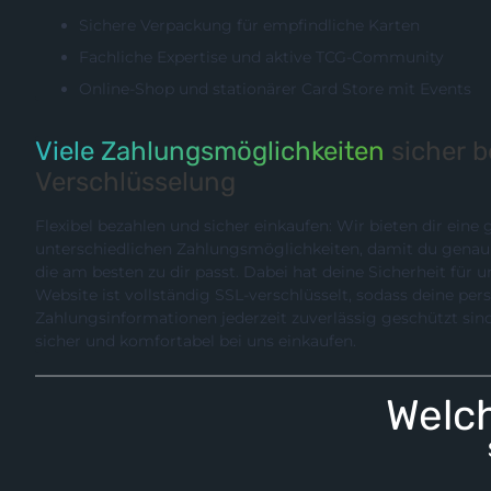
Sichere Verpackung für empfindliche Karten
Fachliche Expertise und aktive TCG-Community
Online-Shop und stationärer Card Store mit Events
Viele Zahlungsmöglichkeiten
sicher 
Verschlüsselung
Flexibel bezahlen und sicher einkaufen: Wir bieten dir eine
unterschiedlichen Zahlungsmöglichkeiten, damit du genau die Methode wählen können,
die am besten zu dir passt. Dabei hat deine Sicherheit für uns hö
Website ist vollständig SSL-verschlüsselt, sodass deine pe
Zahlungsinformationen jederzeit zuverlässig geschützt sind. So kannst du entspannt,
sicher und komfortabel bei uns einkaufen.
Welch