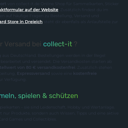
ort
von collect-it.de Online Shop für Sammelkarten, Sticker
ktformular auf der Website
. Zusätzlich findest du im
n auf häufige Fragen zu Bestellung, Versand und
ard Store in Dreieich
steht dir ebenfalls als Anlaufstelle zur
er Versand bei
collect-it
?
ig aus Deutschland. Bestellungen werden in der Regel
n
bearbeitet und versendet. Die Versandkosten starten ab
ellwert von 80 € versandkostenfrei
. Zusätzlich stehen
rbeitung,
Expressversand
sowie eine
kostenfreie
ur Verfügung.
eln, spielen & schützen
ielkarten – sie sind Leidenschaft, Hobby und Wertanlage.
cht nur Produkte, sondern auch Wissen, Tipps und eine aktive
rd Games und Collectibles.