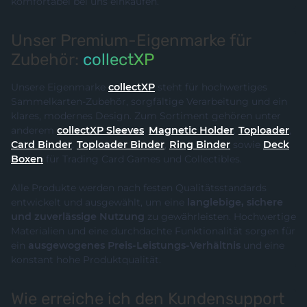
komfortabel bei uns einkaufen.
Unser Premium-Eigenmarke für
Zubehör:
collectXP
Unsere Eigenmarke
collectXP
steht für hochwertiges
Sammelkarten-Zubehör, sorgfältige Verarbeitung und ein
klares, modernes Design. Zum Sortiment gehören unter
anderem
collectXP Sleeves
,
Magnetic Holder
,
Toploader
,
Card Binder
,
Toploader Binder
,
Ring Binder
sowie
Deck
Boxen
für Trading Card Games und Collectibles.
Alle Produkte werden nach festen Qualitätsstandards
entwickelt und ausgewählt, um eine
langlebige, sichere
und zuverlässige Nutzung
zu gewährleisten. Hochwertige
Materialien und eine durchdachte Funktionalität sorgen für
ein
ausgewogenes Preis-Leistungs-Verhältnis
und eine
konstant hohe Produktqualität.
Wie erreiche ich den Kundensupport