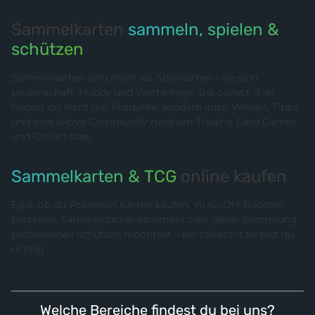
Sammelkarten
sammeln, spielen &
schützen
Sammelkarten sind mehr als Spielkarten – sie sind
Leidenschaft, Hobby und Wertanlage. Bei collect-it.de
findest du nicht nur Produkte, sondern auch Wissen, Tipps
und eine aktive Community rund um Trading Card Games
und Collectibles.
Sammelkarten & TCG
online kaufen
Egal, ob du Pokémon Karten kaufen, Yu-Gi-Oh! Booster
bestellen, Sammelsticker sammeln oder deine Sammlung
professionell schützen möchtest – bei collect-it.de bist du
richtig.
Welche Bereiche findest du bei uns?