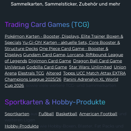
Sammelkarten, Sammelsticker, Zubehör und mehr
Trading Card Games (TCG)
Pokémon Karten - Booster, Displays, Elite Trainer Boxen &
Specials
Yu-Gi-Oh! Karten - aktuelle Sets, Core Booster &
Structure Decks
One Piece Card Game - Booster &
Displays
Gundam Card Game, Lorcana, Riftbound: League
of Legends
Digimon Card Game
,
Dragon Ball Card Game
,
UniVersus
Godzilla Card Game
,
Star Wars: Unlimited
,
Union
Arena
Elestrals TCG
,
Altered
,
Topps UCC Match Attax EXTRA
Champions League 2025/26
,
Panini Adrenalyn XL World
Cup 2026
, sowie viele weitere TCG- und Sammelkarten
Sportkarten & Hobby-Produkte
Sportkarten
aus
Fußball
,
Basketball
,
American Football
und
weiteren Ligen
Hobby-Produkte
wie Hobby-Boxen, Blaster, Fat Packs und