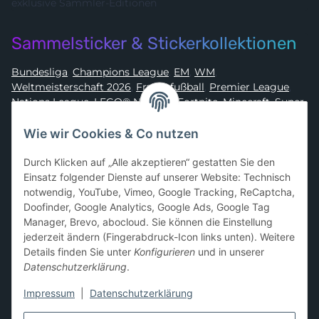
exklusive Sammler-Editionen
Sammelsticker & Stickerkollektionen
Bundesliga
,
Champions League
,
EM
,
WM
,
Weltmeisterschaft 2026
,
Frauenfußball
,
Premier League
,
Nations League
,
LEGO® Ninjago
,
Fortnite
,
Minecraft
,
Super
Mario
,
Disney
,
Dragon Ball
,
Asterix
,
Batman
Wie wir Cookies & Co nutzen
Sammelkarten-Zubehör &
Durch Klicken auf „Alle akzeptieren“ gestatten Sie den
Schutzprodukte
Einsatz folgender Dienste auf unserer Website: Technisch
notwendig, YouTube, Vimeo, Google Tracking, ReCaptcha,
Card Sleeves, Penny Sleeves
,
Premium Sleeves
,
Toploader
,
Doofinder, Google Analytics, Google Ads, Google Tag
Magnetic Holder
,
Sammelalben / Binder / Pocket Pages
,
Manager, Brevo, abocloud. Sie können die Einstellung
Deckboxen
,
Playmats
und
Aufbewahrungslösungen
jederzeit ändern (Fingerabdruck-Icon links unten). Weitere
Details finden Sie unter
Konfigurieren
und in unserer
Datenschutzerklärung
.
Impressum
|
Datenschutzerklärung