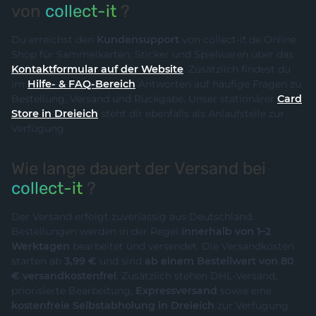
von
collect-it
?
Du erreichst den
Kundensupport
von collect-it.de Online
Shop für Sammelkarten, Sticker und Spielwaren über das
Kontaktformular auf der Website
. Zusätzlich findest du
im
Hilfe- & FAQ-Bereich
Antworten auf häufige Fragen zu
Bestellung, Versand und Rückgabe. Unser stationärer
Card
Store in Dreieich
steht dir ebenfalls als Anlaufstelle zur
Verfügung.
Wie lange dauert der Versand bei
collect-it
?
Der Versand erfolgt zuverlässig aus Deutschland.
Bestellungen werden in der Regel
innerhalb von 1–2
Werktagen
bearbeitet und versendet. Die Versandkosten
starten ab
3,99 €
und sind
ab einem Bestellwert von 80
€ versandkostenfrei
. Zusätzlich stehen DHL-Versand,
priorisierte Bearbeitung,
Expressversand
sowie eine
kostenfreie Selbstabholung in Dreieich
zur Verfügung.