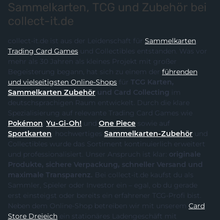
Sammelkarten, TCG und Zubehör bei
collect-it.de
collect-it.de ist aus der Leidenschaft für
Sammelkarten
,
Trading Card Games
und Collectibles entstanden. Was vor
mehr als 30 Jahren als kleines Projekt mit großer
Begeisterung begann, hat sich zu einem der
führenden
und vielseitigsten Online-Shops
für
TCG Karten,
Sammelkarten Zubehör
und Card Collecting
im
deutschsprachigen Raum entwickelt. Durch die klare
Spezialisierung auf relevante Trading Card Games wie
Pokémon
,
Yu-Gi-Oh!
und
One Piece
sowie auf
Sportkarten
, hochwertiges
Sammelkarten-Zubehör
und
Collectibles wurde das Sortiment kontinuierlich erweitert
und professionalisiert. Unser Anspruch ist klar:
originale
Produkte, sichere Verpackung, schneller Versand und
maximale Transparenz.
Bei collect-it.de kaufst du als
Sammler, Spieler oder Investor ein – egal, ob du gerade
erst einsteigst oder bereits ein erfahrener TCG-Profi bist.
Neben dem Online-Shop betreiben wir mit unserem
Card
Store Dreieich
ein stationäres Ladengeschäft mit