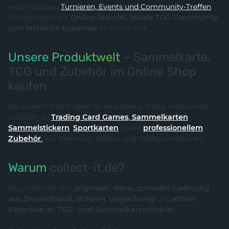
regelmäßigen
Turnieren, Events und Community-Treffen
.
So verbinden wir
Online-Handel, lokale TCG-Community
und fachliche Expertise
an einem Ort.
Unsere Produktwelt
– Sammelkarte,
TCG und Zubehör im Online Shop
kaufen
Bei collect-it.de findest du eine breite, stetig wachsende
Auswahl an
Trading Card Games
,
Sammelkarten
,
Sammelstickern
,
Sportkarten
sowie
professionellem
Zubehör
.
Für Sammler, Spieler und Hobby-Investoren.
Warum
collect-it.de?
Du profitierst von
originaler Ware, schneller Lieferung
aus Deutschland, sicherer Verpackung
und
echter
Expertise im TCG- und Sammelkartenmarkt.