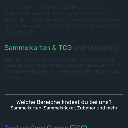
Sammelkarten sind mehr als Spielkarten – sie sind
Leidenschaft, Hobby und Wertanlage. Bei collect-it.de
findest du nicht nur Produkte, sondern auch Wissen, Tipps
und eine aktive Community rund um Trading Card Games
und Collectibles.
Sammelkarten & TCG
online kaufen
Egal, ob du Pokémon Karten kaufen, Yu-Gi-Oh! Booster
bestellen, Sammelsticker sammeln oder deine Sammlung
professionell schützen möchtest – bei collect-it.de bist du
richtig.
Welche Bereiche findest du bei uns?
Sammelkarten, Sammelsticker, Zubehör und mehr