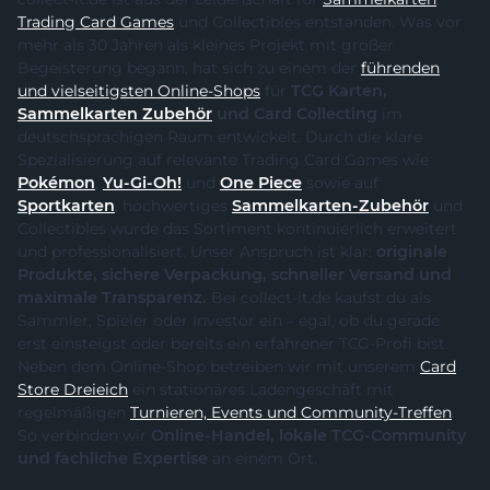
Trading Card Games
und Collectibles entstanden. Was vor
mehr als 30 Jahren als kleines Projekt mit großer
Begeisterung begann, hat sich zu einem der
führenden
und vielseitigsten Online-Shops
für
TCG Karten,
Sammelkarten Zubehör
und Card Collecting
im
deutschsprachigen Raum entwickelt. Durch die klare
Spezialisierung auf relevante Trading Card Games wie
Pokémon
,
Yu-Gi-Oh!
und
One Piece
sowie auf
Sportkarten
, hochwertiges
Sammelkarten-Zubehör
und
Collectibles wurde das Sortiment kontinuierlich erweitert
und professionalisiert. Unser Anspruch ist klar:
originale
Produkte, sichere Verpackung, schneller Versand und
maximale Transparenz.
Bei collect-it.de kaufst du als
Sammler, Spieler oder Investor ein – egal, ob du gerade
erst einsteigst oder bereits ein erfahrener TCG-Profi bist.
Neben dem Online-Shop betreiben wir mit unserem
Card
Store Dreieich
ein stationäres Ladengeschäft mit
regelmäßigen
Turnieren, Events und Community-Treffen
.
So verbinden wir
Online-Handel, lokale TCG-Community
und fachliche Expertise
an einem Ort.