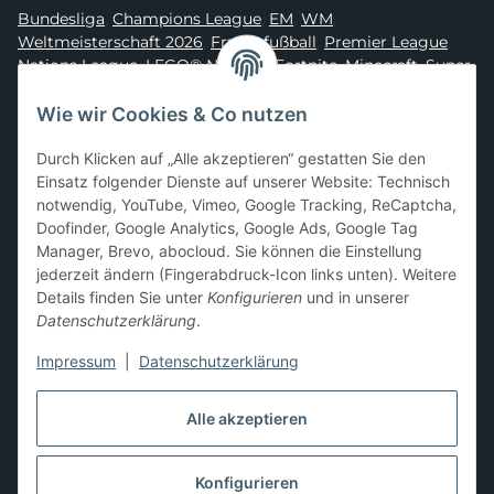
Bundesliga
,
Champions League
,
EM
,
WM
,
Weltmeisterschaft 2026
,
Frauenfußball
,
Premier League
,
Nations League
,
LEGO® Ninjago
,
Fortnite
,
Minecraft
,
Super
Mario
,
Disney
,
Dragon Ball
,
Asterix
,
Batman
Wie wir Cookies & Co nutzen
Sammelkarten-Zubehör &
Durch Klicken auf „Alle akzeptieren“ gestatten Sie den
Schutzprodukte
Einsatz folgender Dienste auf unserer Website: Technisch
notwendig, YouTube, Vimeo, Google Tracking, ReCaptcha,
Card Sleeves, Penny Sleeves
,
Premium Sleeves
,
Toploader
,
Doofinder, Google Analytics, Google Ads, Google Tag
Magnetic Holder
,
Sammelalben / Binder / Pocket Pages
,
Manager, Brevo, abocloud. Sie können die Einstellung
Deckboxen
,
Playmats
und
Aufbewahrungslösungen
jederzeit ändern (Fingerabdruck-Icon links unten). Weitere
Details finden Sie unter
Konfigurieren
und in unserer
Datenschutzerklärung
.
Impressum
|
Datenschutzerklärung
Hier kannst du uns folgen:
Alle akzeptieren
Konfigurieren
Vertrag widerrufen