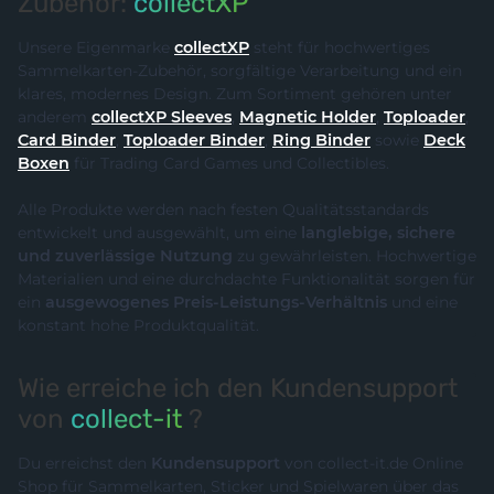
Zubehör:
collectXP
Unsere Eigenmarke
collectXP
steht für hochwertiges
Sammelkarten-Zubehör, sorgfältige Verarbeitung und ein
klares, modernes Design. Zum Sortiment gehören unter
anderem
collectXP Sleeves
,
Magnetic Holder
,
Toploader
,
Card Binder
,
Toploader Binder
,
Ring Binder
sowie
Deck
Boxen
für Trading Card Games und Collectibles.
Alle Produkte werden nach festen Qualitätsstandards
entwickelt und ausgewählt, um eine
langlebige, sichere
und zuverlässige Nutzung
zu gewährleisten. Hochwertige
Materialien und eine durchdachte Funktionalität sorgen für
ein
ausgewogenes Preis-Leistungs-Verhältnis
und eine
konstant hohe Produktqualität.
Wie erreiche ich den Kundensupport
von
collect-it
?
Du erreichst den
Kundensupport
von collect-it.de Online
Shop für Sammelkarten, Sticker und Spielwaren über das