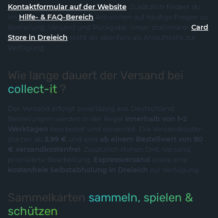
Kontaktformular auf der Website
. Zusätzlich findest du
im
Hilfe- & FAQ-Bereich
Antworten auf häufige Fragen zu
Bestellung, Versand und Rückgabe. Unser stationärer
Card
Store in Dreieich
steht dir ebenfalls als Anlaufstelle zur
Verfügung.
Wie lange dauert der Versand bei
collect-it
?
Der Versand erfolgt zuverlässig aus Deutschland.
Bestellungen werden in der Regel
innerhalb von 1–2
Werktagen
bearbeitet und versendet. Die Versandkosten
starten ab
3,99 €
und sind
ab einem Bestellwert von 80
€ versandkostenfrei
. Zusätzlich stehen DHL-Versand,
priorisierte Bearbeitung,
Expressversand
sowie eine
kostenfreie Selbstabholung in Dreieich
zur Verfügung.
Sammelkarten
sammeln, spielen &
schützen