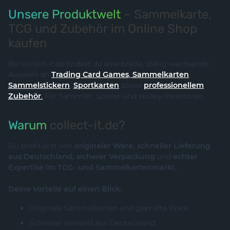
Unsere Produktwelt
– Sammelkarte,
TCG und Zubehör im Online Shop
kaufen
Bei collect-it.de findest du eine breite, stetig wachsende
Auswahl an
Trading Card Games
,
Sammelkarten
,
Sammelstickern
,
Sportkarten
sowie
professionellem
Zubehör
.
Für Sammler, Spieler und Hobby-Investoren.
Warum
collect-it.de?
Du profitierst von
originaler Ware, schneller Lieferung
aus Deutschland, sicherer Verpackung
und
echter
Expertise im TCG- und Sammelkartenmarkt.
Deine Vorteile auf einen Blick:
Originale Sammelkarten und geprüfte Ware
Schneller Versand aus Deutschland