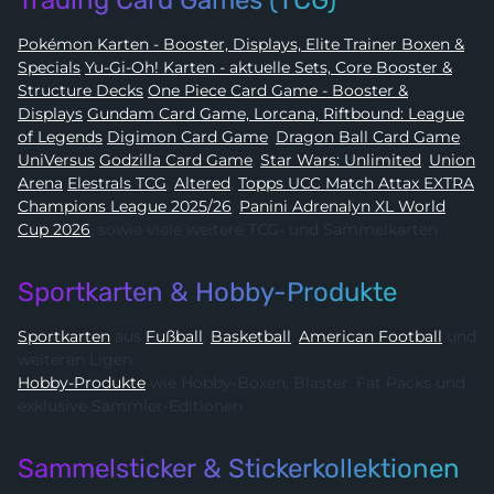
Trading Card Games (TCG)
Pokémon Karten - Booster, Displays, Elite Trainer Boxen &
Specials
Yu-Gi-Oh! Karten - aktuelle Sets, Core Booster &
Structure Decks
One Piece Card Game - Booster &
Displays
Gundam Card Game, Lorcana, Riftbound: League
of Legends
Digimon Card Game
,
Dragon Ball Card Game
,
UniVersus
Godzilla Card Game
,
Star Wars: Unlimited
,
Union
Arena
Elestrals TCG
,
Altered
,
Topps UCC Match Attax EXTRA
Champions League 2025/26
,
Panini Adrenalyn XL World
Cup 2026
, sowie viele weitere TCG- und Sammelkarten
Sportkarten & Hobby-Produkte
Sportkarten
aus
Fußball
,
Basketball
,
American Football
und
weiteren Ligen
Hobby-Produkte
wie Hobby-Boxen, Blaster, Fat Packs und
exklusive Sammler-Editionen
Sammelsticker & Stickerkollektionen