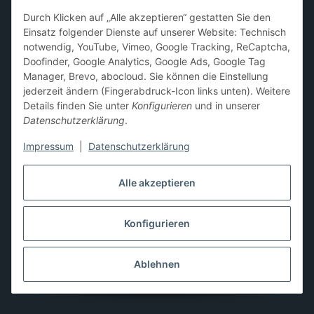
Sammelkarten-Zubehör &
Durch Klicken auf „Alle akzeptieren“ gestatten Sie den
Schutzprodukte
Einsatz folgender Dienste auf unserer Website: Technisch
notwendig, YouTube, Vimeo, Google Tracking, ReCaptcha,
Card Sleeves, Penny Sleeves
,
Premium Sleeves
,
Toploader
,
Doofinder, Google Analytics, Google Ads, Google Tag
Magnetic Holder
,
Sammelalben / Binder / Pocket Pages
,
Manager, Brevo, abocloud. Sie können die Einstellung
Deckboxen
,
Playmats
und
Aufbewahrungslösungen
jederzeit ändern (Fingerabdruck-Icon links unten). Weitere
Details finden Sie unter
Konfigurieren
und in unserer
Datenschutzerklärung
.
Impressum
|
Datenschutzerklärung
Hier kannst du uns folgen:
Alle akzeptieren
Konfigurieren
Vertrag widerrufen
* Alle Preise inkl. gesetzlicher USt., zzgl.
Versand
** Differenzbesteuerung gemäß § 25a UStG,
Ablehnen
Gebrauchtgegenstände/Sonderregelung. Die Mehrwertsteuer
wird auf der Rechnung nicht gesondert ausgewiesen.