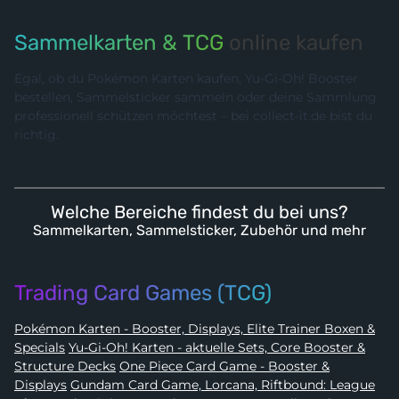
Sammelkarten & TCG
online kaufen
Egal, ob du Pokémon Karten kaufen, Yu-Gi-Oh! Booster
bestellen, Sammelsticker sammeln oder deine Sammlung
professionell schützen möchtest – bei collect-it.de bist du
richtig.
Welche Bereiche findest du bei uns?
Sammelkarten, Sammelsticker, Zubehör und mehr
Trading Card Games (TCG)
Pokémon Karten - Booster, Displays, Elite Trainer Boxen &
Specials
Yu-Gi-Oh! Karten - aktuelle Sets, Core Booster &
Structure Decks
One Piece Card Game - Booster &
Displays
Gundam Card Game, Lorcana, Riftbound: League