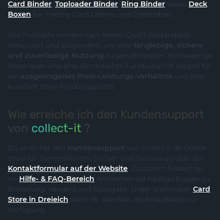
Card Binder
,
Toploader Binder
,
Ring Binder
sowie
Deck
Boxen
für Trading Card Games und Collectibles.
Alle Produkte werden nach festen Qualitätsstandards
entwickelt und ausgewählt, um eine
langlebige, sichere
und zuverlässige Nutzung
zu gewährleisten. Hochwertige
Materialien und eine durchdachte Funktionalität sorgen für
ein
ausgewogenes Preis-Leistungs-Verhältnis
und eine
konstant hohe Produktqualität.
Wie erreiche ich den Kundensupport
von
collect-it
?
Du erreichst den
Kundensupport
von collect-it.de Online
Shop für Sammelkarten, Sticker und Spielwaren über das
Kontaktformular auf der Website
. Zusätzlich findest du
im
Hilfe- & FAQ-Bereich
Antworten auf häufige Fragen zu
Bestellung, Versand und Rückgabe. Unser stationärer
Card
Store in Dreieich
steht dir ebenfalls als Anlaufstelle zur
Verfügung.