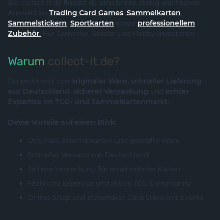
Bei collect-it.de findest du eine breite, stetig wachsende
Auswahl an
Trading Card Games
,
Sammelkarten
,
Sammelstickern
,
Sportkarten
sowie
professionellem
Zubehör
.
Für Sammler, Spieler und Hobby-Investoren.
Warum
collect-it.de?
Du profitierst von
originaler Ware, schneller Lieferung
aus Deutschland, sicherer Verpackung
und
echter
Expertise im TCG- und Sammelkartenmarkt.
Deine Vorteile auf einen Blick:
Originale Sammelkarten und geprüfte Ware
Schneller Versand aus Deutschland
Sichere Verpackung für empfindliche Karten
Fachliche Expertise und aktive TCG-Community
Online-Shop und stationärer Card Store mit Events