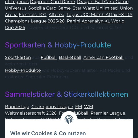
of Legends
Digimon Card Game
,
Dragon Ball Card Game
,
UniVersus
Godzilla Card Game
,
Star Wars: Unlimited
,
Union
Arena
Elestrals TCG
,
Altered
,
Topps UCC Match Attax EXTRA
Champions League 2025/26
,
Panini Adrenalyn XL World
Cup 2026
, sowie viele weitere TCG- und Sammelkarten
Sportkarten & Hobby-Produkte
Sportkarten
aus
Fußball
,
Basketball
,
American Football
und
weiteren Ligen
Hobby-Produkte
wie Hobby-Boxen, Blaster, Fat Packs und
exklusive Sammler-Editionen
Sammelsticker & Stickerkollektionen
Bundesliga
,
Champions League
,
EM
,
WM
,
Weltmeisterschaft 2026
,
Frauenfußball
,
Premier League
,
Nations League
,
LEGO® Ninjago
,
Fortnite
,
Minecraft
,
Super
Mario
,
Disney
,
Dragon Ball
,
Asterix
,
Batman
Wie wir Cookies & Co nutzen