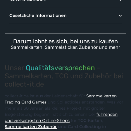
Gesetzliche Informationen
Darum lohnt es sich, bei uns zu kaufen
Sammelkarten, Sammelsticker, Zubehör und mehr
Unser
Qualitätsversprechen
–
Sammelkarten, TCG und Zubehör bei
collect-it.de
collect-it.de ist aus der Leidenschaft für
Sammelkarten
,
Trading Card Games
und Collectibles entstanden. Was vor
mehr als 30 Jahren als kleines Projekt mit großer
Begeisterung begann, hat sich zu einem der
führenden
und vielseitigsten Online-Shops
für
TCG Karten,
Sammelkarten Zubehör
und Card Collecting
im