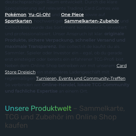
deutschsprachigen Raum entwickelt. Durch die klare
Spezialisierung auf relevante Trading Card Games wie
Pokémon
,
Yu-Gi-Oh!
und
One Piece
sowie auf
Sportkarten
, hochwertiges
Sammelkarten-Zubehör
und
Collectibles wurde das Sortiment kontinuierlich erweitert
und professionalisiert. Unser Anspruch ist klar:
originale
Produkte, sichere Verpackung, schneller Versand und
maximale Transparenz.
Bei collect-it.de kaufst du als
Sammler, Spieler oder Investor ein – egal, ob du gerade
erst einsteigst oder bereits ein erfahrener TCG-Profi bist.
Neben dem Online-Shop betreiben wir mit unserem
Card
Store Dreieich
ein stationäres Ladengeschäft mit
regelmäßigen
Turnieren, Events und Community-Treffen
.
So verbinden wir
Online-Handel, lokale TCG-Community
und fachliche Expertise
an einem Ort.
Unsere Produktwelt
– Sammelkarte,
TCG und Zubehör im Online Shop
kaufen