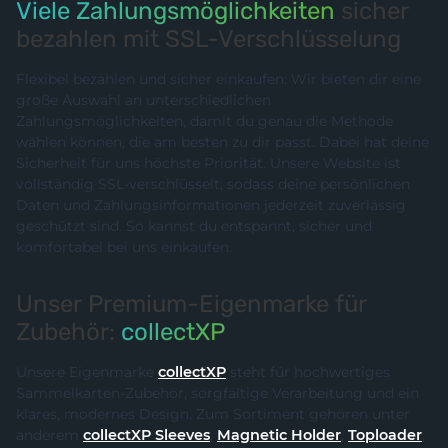
Viele Zahlungsmöglichkeiten
sicher
bezahlen mit SSL-Verschlüsselung
Flexibel bezahlen und sicher einkaufen: Wir bieten dir eine
große Auswahl an unterschiedlichen
Zahlungsmöglichkeiten, damit du genau die Methode
wählen können, die am besten zu dir passt. Dabei hat deine
Sicherheit für uns höchste Priorität. Unsere Website ist
vollständig SSL-verschlüsselt, sodass deine persönlichen
Daten und Zahlungsinformationen jederzeit zuverlässig
geschützt sind. So kannst du entspannt, sicher und
komfortabel bei uns einkaufen.
Unser Premium-Eigenmarke für
Zubehör:
collectXP
Unsere Eigenmarke
collectXP
steht für hochwertiges
Sammelkarten-Zubehör, sorgfältige Verarbeitung und ein
klares, modernes Design. Zum Sortiment gehören unter
anderem
collectXP Sleeves
,
Magnetic Holder
,
Toploader
,