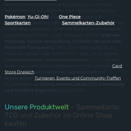
deutschsprachigen Raum entwickelt. Durch die klare
Spezialisierung auf relevante Trading Card Games wie
Pokémon
,
Yu-Gi-Oh!
und
One Piece
sowie auf
Sportkarten
, hochwertiges
Sammelkarten-Zubehör
und
Collectibles wurde das Sortiment kontinuierlich erweitert
und professionalisiert. Unser Anspruch ist klar:
originale
Produkte, sichere Verpackung, schneller Versand und
maximale Transparenz.
Bei collect-it.de kaufst du als
Sammler, Spieler oder Investor ein – egal, ob du gerade
erst einsteigst oder bereits ein erfahrener TCG-Profi bist.
Neben dem Online-Shop betreiben wir mit unserem
Card
Store Dreieich
ein stationäres Ladengeschäft mit
regelmäßigen
Turnieren, Events und Community-Treffen
.
So verbinden wir
Online-Handel, lokale TCG-Community
und fachliche Expertise
an einem Ort.
Unsere Produktwelt
– Sammelkarte,
TCG und Zubehör im Online Shop
kaufen