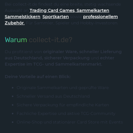
Bei collect-it.de findest du eine breite, stetig wachsende
Auswahl an
Trading Card Games
,
Sammelkarten
,
Sammelstickern
,
Sportkarten
sowie
professionellem
Zubehör
.
Für Sammler, Spieler und Hobby-Investoren.
Warum
collect-it.de?
Du profitierst von
originaler Ware, schneller Lieferung
aus Deutschland, sicherer Verpackung
und
echter
Expertise im TCG- und Sammelkartenmarkt.
Deine Vorteile auf einen Blick:
Originale Sammelkarten und geprüfte Ware
Schneller Versand aus Deutschland
Sichere Verpackung für empfindliche Karten
Fachliche Expertise und aktive TCG-Community
Online-Shop und stationärer Card Store mit Events