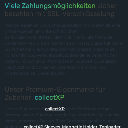
Viele Zahlungsmöglichkeiten
sicher
bezahlen mit SSL-Verschlüsselung
Flexibel bezahlen und sicher einkaufen: Wir bieten dir eine
große Auswahl an unterschiedlichen
Zahlungsmöglichkeiten, damit du genau die Methode
wählen können, die am besten zu dir passt. Dabei hat deine
Sicherheit für uns höchste Priorität. Unsere Website ist
vollständig SSL-verschlüsselt, sodass deine persönlichen
Daten und Zahlungsinformationen jederzeit zuverlässig
geschützt sind. So kannst du entspannt, sicher und
komfortabel bei uns einkaufen.
Unser Premium-Eigenmarke für
Zubehör:
collectXP
Unsere Eigenmarke
collectXP
steht für hochwertiges
Sammelkarten-Zubehör, sorgfältige Verarbeitung und ein
klares, modernes Design. Zum Sortiment gehören unter
anderem
collectXP Sleeves
,
Magnetic Holder
,
Toploader
,