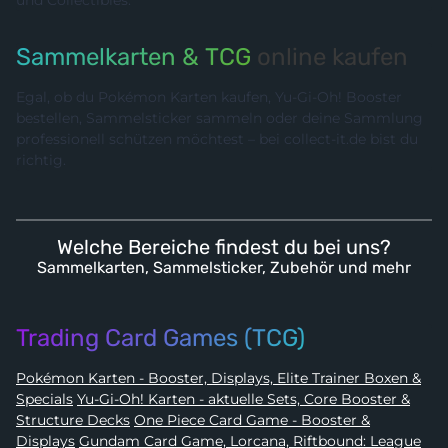
Sammelkarten & TCG
online kaufen
Egal, ob du Pokémon Karten kaufen, Yu-Gi-Oh! Booster
bestellen, Sammelsticker sammeln oder deine Sammlung
professionell schützen möchtest – bei collect-it.de bist du
richtig.
Welche Bereiche findest du bei uns?
Sammelkarten, Sammelsticker, Zubehör und mehr
Trading Card Games (TCG)
Pokémon Karten - Booster, Displays, Elite Trainer Boxen &
Specials
Yu-Gi-Oh! Karten - aktuelle Sets, Core Booster &
Structure Decks
One Piece Card Game - Booster &
Displays
Gundam Card Game, Lorcana, Riftbound: League