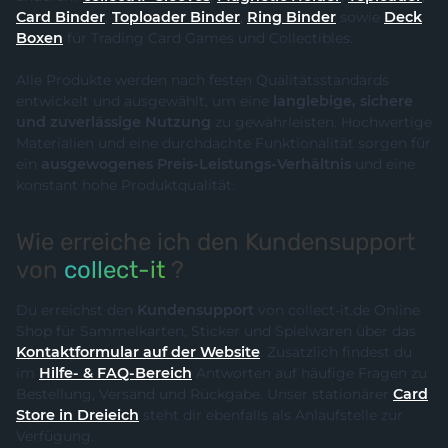
Card Binder
,
Toploader Binder
,
Ring Binder
sowie
Deck
Boxen
für Trading Card Games und Collectibles.
Alle Produkte werden nach festen Qualitätsstandards
entwickelt und ausgewählt, um eine
langlebige, sichere
und zuverlässige Nutzung
zu gewährleisten. Hochwertige
Materialien und eine durchdachte Funktionalität sorgen für
ein
ausgewogenes Preis-Leistungs-Verhältnis
und eine
konstant hohe Produktqualität.
Wie erreiche ich den Kundensupport
von
collect-it
?
Du erreichst den
Kundensupport
von collect-it.de Online
Shop für Sammelkarten, Sticker und Spielwaren über das
Kontaktformular auf der Website
. Zusätzlich findest du
im
Hilfe- & FAQ-Bereich
Antworten auf häufige Fragen zu
Bestellung, Versand und Rückgabe. Unser stationärer
Card
Store in Dreieich
steht dir ebenfalls als Anlaufstelle zur
Verfügung.