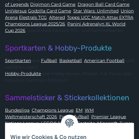
of Legends
Digimon Card Game
,
Dragon Ball Card Game
,
UniVersus
Godzilla Card Game
,
Star Wars: Unlimited
,
Union
Arena
Elestrals TCG
,
Altered
,
Topps UCC Match Attax EXTRA
Champions League 2025/26
,
Panini Adrenalyn XL World
Cup 2026
, sowie viele weitere TCG- und Sammelkarten
Sportkarten & Hobby-Produkte
Sportkarten
aus
Fußball
,
Basketball
,
American Football
und
weiteren Ligen
Hobby-Produkte
wie Hobby-Boxen, Blaster, Fat Packs und
exklusive Sammler-Editionen
Sammelsticker & Stickerkollektionen
Bundesliga
,
Champions League
,
EM
,
WM
,
Weltmeisterschaft 2026
,
Frauenfußball
,
Premier League
,
Nations League
,
LEGO® Ninjago
,
Fortnite
,
Minecraft
,
Super
Mario
,
Disney
,
Dragon Ball
,
Asterix
,
Batman
Wie wir Cookies & Co nutzen