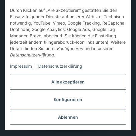
Sammelkarten-Zubehör &
Durch Klicken auf „Alle akzeptieren“ gestatten Sie den
Schutzprodukte
Einsatz folgender Dienste auf unserer Website: Technisch
notwendig, YouTube, Vimeo, Google Tracking, ReCaptcha,
Card Sleeves, Penny Sleeves
,
Premium Sleeves
,
Toploader
,
Doofinder, Google Analytics, Google Ads, Google Tag
Magnetic Holder
,
Sammelalben / Binder / Pocket Pages
,
Manager, Brevo, abocloud. Sie können die Einstellung
Deckboxen
,
Playmats
und
Aufbewahrungslösungen
jederzeit ändern (Fingerabdruck-Icon links unten). Weitere
Details finden Sie unter
Konfigurieren
und in unserer
Datenschutzerklärung
.
Impressum
|
Datenschutzerklärung
Hier kannst du uns folgen:
Alle akzeptieren
Konfigurieren
Vertrag widerrufen
* Alle Preise inkl. gesetzlicher USt., zzgl.
Versand
** Differenzbesteuerung gemäß § 25a UStG,
Ablehnen
Gebrauchtgegenstände/Sonderregelung. Die Mehrwertsteuer
wird auf der Rechnung nicht gesondert ausgewiesen.