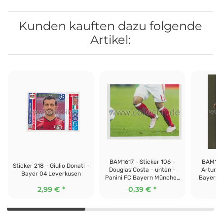
Kunden kauften dazu folgende
Artikel:
BAM1617 - Sticker 106 -
BAM161
Sticker 218 - Giulio Donati -
Douglas Costa - unten -
Arturo 
Bayer 04 Leverkusen
Panini FC Bayern München
Bayern 
2016/17
2,99 €
*
0,39 €
*