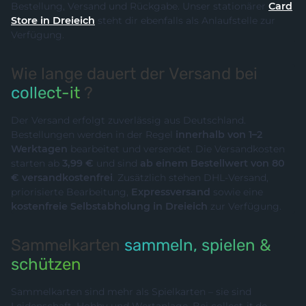
Bestellung, Versand und Rückgabe. Unser stationärer
Card
Store in Dreieich
steht dir ebenfalls als Anlaufstelle zur
Verfügung.
Wie lange dauert der Versand bei
collect-it
?
Der Versand erfolgt zuverlässig aus Deutschland.
Bestellungen werden in der Regel
innerhalb von 1–2
Werktagen
bearbeitet und versendet. Die Versandkosten
starten ab
3,99 €
und sind
ab einem Bestellwert von 80
€ versandkostenfrei
. Zusätzlich stehen DHL-Versand,
priorisierte Bearbeitung,
Expressversand
sowie eine
kostenfreie Selbstabholung in Dreieich
zur Verfügung.
Sammelkarten
sammeln, spielen &
schützen
Sammelkarten sind mehr als Spielkarten – sie sind