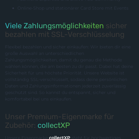
Online-Shop und stationärer Card Store mit Events
Viele Zahlungsmöglichkeiten
sicher
bezahlen mit SSL-Verschlüsselung
Flexibel bezahlen und sicher einkaufen: Wir bieten dir eine
große Auswahl an unterschiedlichen
Zahlungsmöglichkeiten, damit du genau die Methode
wählen können, die am besten zu dir passt. Dabei hat deine
Sicherheit für uns höchste Priorität. Unsere Website ist
vollständig SSL-verschlüsselt, sodass deine persönlichen
Daten und Zahlungsinformationen jederzeit zuverlässig
geschützt sind. So kannst du entspannt, sicher und
komfortabel bei uns einkaufen.
Unser Premium-Eigenmarke für
Zubehör:
collectXP
Unsere Eigenmarke
collectXP
steht für hochwertiges