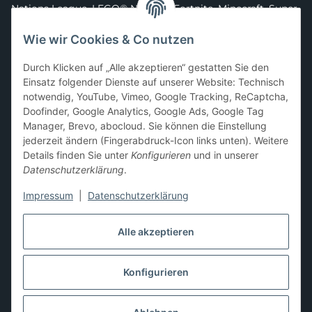
Nations League
,
LEGO® Ninjago
,
Fortnite
,
Minecraft
,
Super
Mario
,
Disney
,
Dragon Ball
,
Asterix
,
Batman
Wie wir Cookies & Co nutzen
Sammelkarten-Zubehör &
Durch Klicken auf „Alle akzeptieren“ gestatten Sie den
Schutzprodukte
Einsatz folgender Dienste auf unserer Website: Technisch
notwendig, YouTube, Vimeo, Google Tracking, ReCaptcha,
Card Sleeves, Penny Sleeves
,
Premium Sleeves
,
Toploader
,
Doofinder, Google Analytics, Google Ads, Google Tag
Magnetic Holder
,
Sammelalben / Binder / Pocket Pages
,
Manager, Brevo, abocloud. Sie können die Einstellung
Deckboxen
,
Playmats
und
Aufbewahrungslösungen
jederzeit ändern (Fingerabdruck-Icon links unten). Weitere
Details finden Sie unter
Konfigurieren
und in unserer
Datenschutzerklärung
.
Impressum
|
Datenschutzerklärung
Hier kannst du uns folgen:
Alle akzeptieren
Konfigurieren
Vertrag widerrufen
* Alle Preise inkl. gesetzlicher USt., zzgl.
Versand
** Differenzbesteuerung gemäß § 25a UStG,