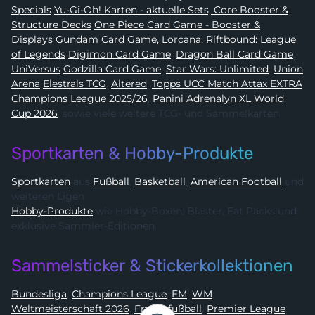
Specials
Yu-Gi-Oh! Karten - aktuelle Sets, Core Booster &
Structure Decks
One Piece Card Game - Booster &
Displays
Gundam Card Game, Lorcana, Riftbound: League
of Legends
Digimon Card Game
,
Dragon Ball Card Game
,
UniVersus
Godzilla Card Game
,
Star Wars: Unlimited
,
Union
Arena
Elestrals TCG
,
Altered
,
Topps UCC Match Attax EXTRA
Champions League 2025/26
,
Panini Adrenalyn XL World
Cup 2026
, sowie viele weitere TCG- und Sammelkarten
Sportkarten & Hobby-Produkte
Sportkarten
aus
Fußball
,
Basketball
,
American Football
und
weiteren Ligen
Hobby-Produkte
wie Hobby-Boxen, Blaster, Fat Packs und
exklusive Sammler-Editionen
Sammelsticker & Stickerkollektionen
Bundesliga
,
Champions League
,
EM
,
WM
,
Weltmeisterschaft 2026
,
Frauenfußball
,
Premier League
,