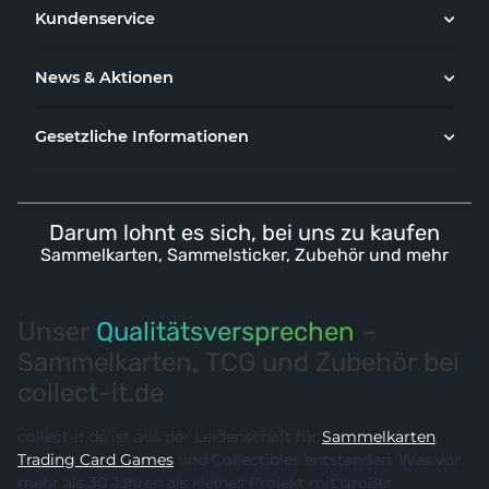
Kundenservice
News & Aktionen
Gesetzliche Informationen
Darum lohnt es sich, bei uns zu kaufen
Sammelkarten, Sammelsticker, Zubehör und mehr
Unser
Qualitätsversprechen
–
Sammelkarten, TCG und Zubehör bei
collect-it.de
collect-it.de ist aus der Leidenschaft für
Sammelkarten
,
Trading Card Games
und Collectibles entstanden. Was vor
mehr als 30 Jahren als kleines Projekt mit großer