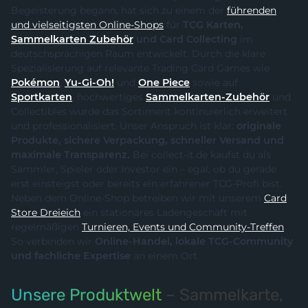
Begeisterung begann, hat sich zu einem der
führenden
und vielseitigsten Online-Shops
für
TCG Karten,
Sammelkarten Zubehör
und Card Collecting
im
deutschsprachigen Raum entwickelt. Durch die klare
Spezialisierung auf relevante Trading Card Games wie
Pokémon
,
Yu-Gi-Oh!
und
One Piece
sowie auf
Sportkarten
, hochwertiges
Sammelkarten-Zubehör
und
Collectibles wurde das Sortiment kontinuierlich erweitert
und professionalisiert. Unser Anspruch ist klar:
originale
Produkte, sichere Verpackung, schneller Versand und
maximale Transparenz.
Bei collect-it.de kaufst du als
Sammler, Spieler oder Investor ein – egal, ob du gerade
erst einsteigst oder bereits ein erfahrener TCG-Profi bist.
Neben dem Online-Shop betreiben wir mit unserem
Card
Store Dreieich
ein stationäres Ladengeschäft mit
regelmäßigen
Turnieren, Events und Community-Treffen
.
So verbinden wir
Online-Handel, lokale TCG-Community
und fachliche Expertise
an einem Ort.
Unsere Produktwelt
– Sammelkarte,