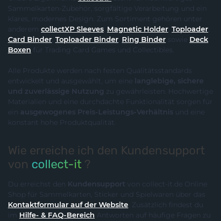
Sammelkarten-Zubehör, sorgfältige Verarbeitung und ein
klares, modernes Design. Zum Sortiment gehören unter
anderem
collectXP Sleeves
,
Magnetic Holder
,
Toploader
,
Card Binder
,
Toploader Binder
,
Ring Binder
sowie
Deck
Boxen
für Trading Card Games und Collectibles.
Alle Produkte werden nach festen Qualitätsstandards
entwickelt und ausgewählt, um eine
langlebige, sichere
und zuverlässige Nutzung
zu gewährleisten. Hochwertige
Materialien und eine durchdachte Funktionalität sorgen für
ein
ausgewogenes Preis-Leistungs-Verhältnis
und eine
konstant hohe Produktqualität.
Wie erreiche ich den Kundensupport
von
collect-it
?
Du erreichst den
Kundensupport
von collect-it.de Online
Shop für Sammelkarten, Sticker und Spielwaren über das
Kontaktformular auf der Website
. Zusätzlich findest du
im
Hilfe- & FAQ-Bereich
Antworten auf häufige Fragen zu