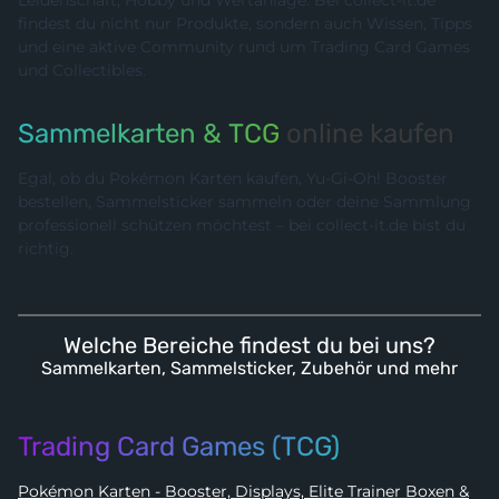
Leidenschaft, Hobby und Wertanlage. Bei collect-it.de
findest du nicht nur Produkte, sondern auch Wissen, Tipps
und eine aktive Community rund um Trading Card Games
und Collectibles.
Sammelkarten & TCG
online kaufen
Egal, ob du Pokémon Karten kaufen, Yu-Gi-Oh! Booster
bestellen, Sammelsticker sammeln oder deine Sammlung
professionell schützen möchtest – bei collect-it.de bist du
richtig.
Welche Bereiche findest du bei uns?
Sammelkarten, Sammelsticker, Zubehör und mehr
Trading Card Games (TCG)
Pokémon Karten - Booster, Displays, Elite Trainer Boxen &