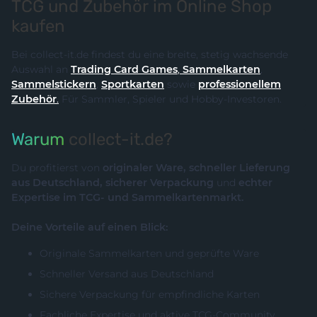
TCG und Zubehör im Online Shop
kaufen
Bei collect-it.de findest du eine breite, stetig wachsende
Auswahl an
Trading Card Games
,
Sammelkarten
,
Sammelstickern
,
Sportkarten
sowie
professionellem
Zubehör
.
Für Sammler, Spieler und Hobby-Investoren.
Warum
collect-it.de?
Du profitierst von
originaler Ware, schneller Lieferung
aus Deutschland, sicherer Verpackung
und
echter
Expertise im TCG- und Sammelkartenmarkt.
Deine Vorteile auf einen Blick:
Originale Sammelkarten und geprüfte Ware
Schneller Versand aus Deutschland
Sichere Verpackung für empfindliche Karten
Fachliche Expertise und aktive TCG-Community