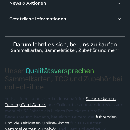
News & Aktionen
Gesetzliche Informationen
Darum lohnt es sich, bei uns zu kaufen
Sammelkarten, Sammelsticker, Zubehör und mehr
Unser
Qualitätsversprechen
–
Sammelkarten, TCG und Zubehör bei
collect-it.de
collect-it.de ist aus der Leidenschaft für
Sammelkarten
,
Trading Card Games
und Collectibles entstanden. Was vor
mehr als 30 Jahren als kleines Projekt mit großer
Begeisterung begann, hat sich zu einem der
führenden
und vielseitigsten Online-Shops
für
TCG Karten,
Sammelkarten Zubehör
und Card Collecting
im