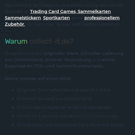
Bei collect-it.de findest du eine breite, stetig wachsende
Auswahl an
Trading Card Games
,
Sammelkarten
,
Sammelstickern
,
Sportkarten
sowie
professionellem
Zubehör
.
Für Sammler, Spieler und Hobby-Investoren.
Warum
collect-it.de?
Du profitierst von
originaler Ware, schneller Lieferung
aus Deutschland, sicherer Verpackung
und
echter
Expertise im TCG- und Sammelkartenmarkt.
Deine Vorteile auf einen Blick:
Originale Sammelkarten und geprüfte Ware
Schneller Versand aus Deutschland
Sichere Verpackung für empfindliche Karten
Fachliche Expertise und aktive TCG-Community
Online-Shop und stationärer Card Store mit Events