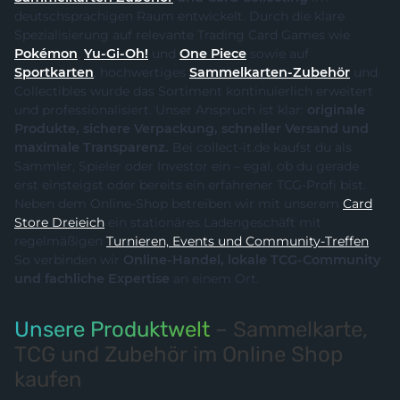
deutschsprachigen Raum entwickelt. Durch die klare
Spezialisierung auf relevante Trading Card Games wie
Pokémon
,
Yu-Gi-Oh!
und
One Piece
sowie auf
Sportkarten
, hochwertiges
Sammelkarten-Zubehör
und
Collectibles wurde das Sortiment kontinuierlich erweitert
und professionalisiert. Unser Anspruch ist klar:
originale
Produkte, sichere Verpackung, schneller Versand und
maximale Transparenz.
Bei collect-it.de kaufst du als
Sammler, Spieler oder Investor ein – egal, ob du gerade
erst einsteigst oder bereits ein erfahrener TCG-Profi bist.
Neben dem Online-Shop betreiben wir mit unserem
Card
Store Dreieich
ein stationäres Ladengeschäft mit
regelmäßigen
Turnieren, Events und Community-Treffen
.
So verbinden wir
Online-Handel, lokale TCG-Community
und fachliche Expertise
an einem Ort.
Unsere Produktwelt
– Sammelkarte,
TCG und Zubehör im Online Shop
kaufen