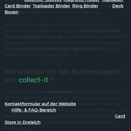
Card Binder
,
Toploader Binder
,
Ring Binder
sowie
Deck
Boxen
für Trading Card Games und Collectibles.
Alle Produkte werden nach festen Qualitätsstandards
entwickelt und ausgewählt, um eine
langlebige, sichere
und zuverlässige Nutzung
zu gewährleisten. Hochwertige
Materialien und eine durchdachte Funktionalität sorgen für
ein
ausgewogenes Preis-Leistungs-Verhältnis
und eine
konstant hohe Produktqualität.
Wie erreiche ich den Kundensupport
von
collect-it
?
Du erreichst den
Kundensupport
von collect-it.de Online
Shop für Sammelkarten, Sticker und Spielwaren über das
Kontaktformular auf der Website
. Zusätzlich findest du
im
Hilfe- & FAQ-Bereich
Antworten auf häufige Fragen zu
Bestellung, Versand und Rückgabe. Unser stationärer
Card
Store in Dreieich
steht dir ebenfalls als Anlaufstelle zur
Verfügung.