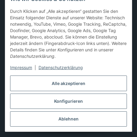
Sammelkarten-Zubehör &
Durch Klicken auf „Alle akzeptieren“ gestatten Sie den
Schutzprodukte
Einsatz folgender Dienste auf unserer Website: Technisch
notwendig, YouTube, Vimeo, Google Tracking, ReCaptcha,
Card Sleeves, Penny Sleeves
,
Premium Sleeves
,
Toploader
,
Doofinder, Google Analytics, Google Ads, Google Tag
Magnetic Holder
,
Sammelalben / Binder / Pocket Pages
,
Manager, Brevo, abocloud. Sie können die Einstellung
Deckboxen
,
Playmats
und
Aufbewahrungslösungen
jederzeit ändern (Fingerabdruck-Icon links unten). Weitere
Details finden Sie unter
Konfigurieren
und in unserer
Datenschutzerklärung
.
Impressum
|
Datenschutzerklärung
Hier kannst du uns folgen:
Alle akzeptieren
Konfigurieren
Vertrag widerrufen
* Alle Preise inkl. gesetzlicher USt., zzgl.
Versand
** Differenzbesteuerung gemäß § 25a UStG,
Ablehnen
Gebrauchtgegenstände/Sonderregelung. Die Mehrwertsteuer
wird auf der Rechnung nicht gesondert ausgewiesen.