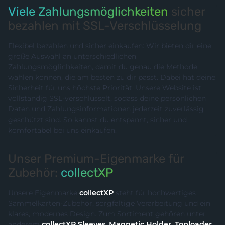
Viele Zahlungsmöglichkeiten
sicher
bezahlen mit SSL-Verschlüsselung
Flexibel bezahlen und sicher einkaufen: Wir bieten dir eine
große Auswahl an unterschiedlichen
Zahlungsmöglichkeiten, damit du genau die Methode
wählen können, die am besten zu dir passt. Dabei hat deine
Sicherheit für uns höchste Priorität. Unsere Website ist
vollständig SSL-verschlüsselt, sodass deine persönlichen
Daten und Zahlungsinformationen jederzeit zuverlässig
geschützt sind. So kannst du entspannt, sicher und
komfortabel bei uns einkaufen.
Unser Premium-Eigenmarke für
Zubehör:
collectXP
Unsere Eigenmarke
collectXP
steht für hochwertiges
Sammelkarten-Zubehör, sorgfältige Verarbeitung und ein
klares, modernes Design. Zum Sortiment gehören unter
anderem
collectXP Sleeves
,
Magnetic Holder
,
Toploader
,