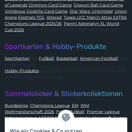
of Legends
Digimon Card Game
,
Dragon Ball Card Game
,
UniVersus
Godzilla Card Game
,
Star Wars: Unlimited
,
Union
Arena
Elestrals TCG
,
Altered
,
Topps UCC Match Attax EXTRA
Champions League 2025/26
,
Panini Adrenalyn XL World
Cup 2026
, sowie viele weitere TCG- und Sammelkarten
Sportkarten & Hobby-Produkte
Sportkarten
aus
Fußball
,
Basketball
,
American Football
und
weiteren Ligen
Hobby-Produkte
wie Hobby-Boxen, Blaster, Fat Packs und
exklusive Sammler-Editionen
Sammelsticker & Stickerkollektionen
Bundesliga
,
Champions League
,
EM
,
WM
,
Weltmeisterschaft 2026
,
Frauenfußball
,
Premier League
,
Nations League
,
LEGO® Ninjago
,
Fortnite
,
Minecraft
,
Super
Mario
,
Disney
,
Dragon Ball
,
Asterix
,
Batman
Wie wir Cookies & Co nutzen