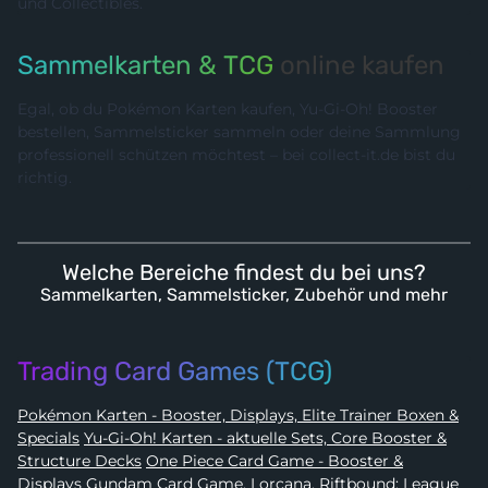
und Collectibles.
Sammelkarten & TCG
online kaufen
Egal, ob du Pokémon Karten kaufen, Yu-Gi-Oh! Booster
bestellen, Sammelsticker sammeln oder deine Sammlung
professionell schützen möchtest – bei collect-it.de bist du
richtig.
Welche Bereiche findest du bei uns?
Sammelkarten, Sammelsticker, Zubehör und mehr
Trading Card Games (TCG)
Pokémon Karten - Booster, Displays, Elite Trainer Boxen &
Specials
Yu-Gi-Oh! Karten - aktuelle Sets, Core Booster &
Structure Decks
One Piece Card Game - Booster &
Displays
Gundam Card Game, Lorcana, Riftbound: League