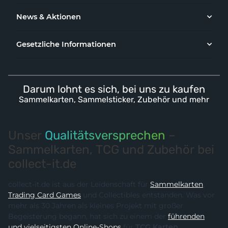
News & Aktionen
Gesetzliche Informationen
Darum lohnt es sich, bei uns zu kaufen
Sammelkarten, Sammelsticker, Zubehör und mehr
Unser
Qualitätsversprechen
–
Sammelkarten, TCG und Zubehör bei
collect-it.de
collect-it.de ist aus der Leidenschaft für
Sammelkarten
,
Trading Card Games
und Collectibles entstanden. Was vor
mehr als 30 Jahren als kleines Projekt mit großer
Begeisterung begann, hat sich zu einem der
führenden
und vielseitigsten Online-Shops
für
TCG Karten,