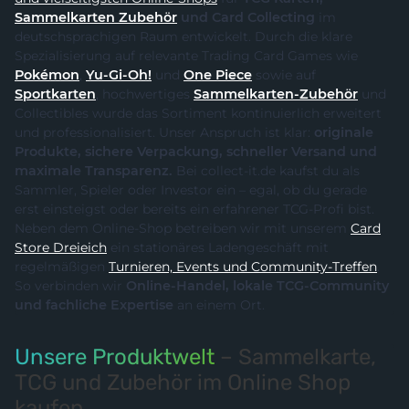
Sammelkarten Zubehör
und Card Collecting
im
deutschsprachigen Raum entwickelt. Durch die klare
Spezialisierung auf relevante Trading Card Games wie
Pokémon
,
Yu-Gi-Oh!
und
One Piece
sowie auf
Sportkarten
, hochwertiges
Sammelkarten-Zubehör
und
Collectibles wurde das Sortiment kontinuierlich erweitert
und professionalisiert. Unser Anspruch ist klar:
originale
Produkte, sichere Verpackung, schneller Versand und
maximale Transparenz.
Bei collect-it.de kaufst du als
Sammler, Spieler oder Investor ein – egal, ob du gerade
erst einsteigst oder bereits ein erfahrener TCG-Profi bist.
Neben dem Online-Shop betreiben wir mit unserem
Card
Store Dreieich
ein stationäres Ladengeschäft mit
regelmäßigen
Turnieren, Events und Community-Treffen
.
So verbinden wir
Online-Handel, lokale TCG-Community
und fachliche Expertise
an einem Ort.
Unsere Produktwelt
– Sammelkarte,
TCG und Zubehör im Online Shop
kaufen