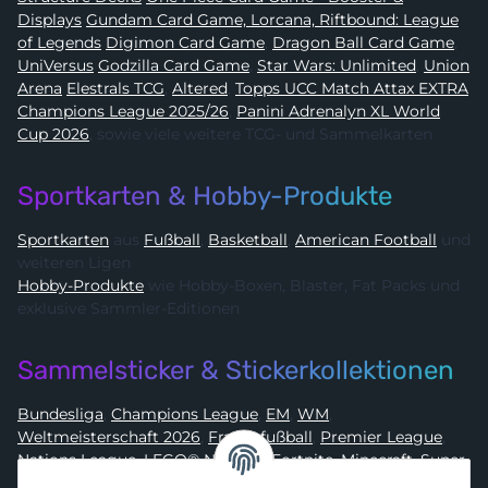
Displays
Gundam Card Game, Lorcana, Riftbound: League
of Legends
Digimon Card Game
,
Dragon Ball Card Game
,
UniVersus
Godzilla Card Game
,
Star Wars: Unlimited
,
Union
Arena
Elestrals TCG
,
Altered
,
Topps UCC Match Attax EXTRA
Champions League 2025/26
,
Panini Adrenalyn XL World
Cup 2026
, sowie viele weitere TCG- und Sammelkarten
Sportkarten & Hobby-Produkte
Sportkarten
aus
Fußball
,
Basketball
,
American Football
und
weiteren Ligen
Hobby-Produkte
wie Hobby-Boxen, Blaster, Fat Packs und
exklusive Sammler-Editionen
Sammelsticker & Stickerkollektionen
Bundesliga
,
Champions League
,
EM
,
WM
,
Weltmeisterschaft 2026
,
Frauenfußball
,
Premier League
,
Nations League
,
LEGO® Ninjago
,
Fortnite
,
Minecraft
,
Super
Mario
,
Disney
,
Dragon Ball
,
Asterix
,
Batman