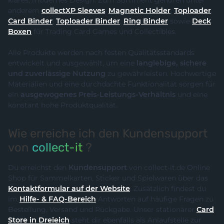
anderem
collectXP Sleeves
,
Magnetic Holder
,
Toploader
,
Card Binder
,
Toploader Binder
,
Ring Binder
sowie
Deck
Boxen
für Trading Card Games und Collectibles.
Alle Produkte werden nach festen Qualitätsstandards
entwickelt und ausgewählt, um eine
langlebige, sichere
und zuverlässige Nutzung
zu gewährleisten. Hochwertige
Materialien und eine durchdachte Funktionalität sorgen für
ein
ausgewogenes Preis-Leistungs-Verhältnis
und eine
konstant hohe Produktqualität.
Wie erreiche ich den Kundensupport
von
collect-it
?
Du erreichst den
Kundensupport
von collect-it.de Online
Shop für Sammelkarten, Sticker und Spielwaren über das
Kontaktformular auf der Website
. Zusätzlich findest du
im
Hilfe- & FAQ-Bereich
Antworten auf häufige Fragen zu
Bestellung, Versand und Rückgabe. Unser stationärer
Card
Store in Dreieich
steht dir ebenfalls als Anlaufstelle zur