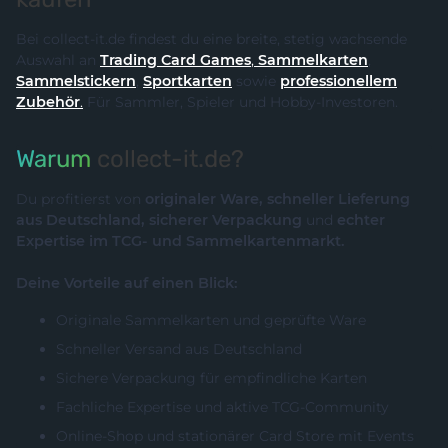
Bei collect-it.de findest du eine breite, stetig wachsende
Auswahl an
Trading Card Games
,
Sammelkarten
,
Sammelstickern
,
Sportkarten
sowie
professionellem
Zubehör
.
Für Sammler, Spieler und Hobby-Investoren.
Warum
collect-it.de?
Du profitierst von
originaler Ware, schneller Lieferung
aus Deutschland, sicherer Verpackung
und
echter
Expertise im TCG- und Sammelkartenmarkt.
Deine Vorteile auf einen Blick:
Originale Sammelkarten und geprüfte Ware
Schneller Versand aus Deutschland
Sichere Verpackung für empfindliche Karten
Fachliche Expertise und aktive TCG-Community
Online-Shop und stationärer Card Store mit Events