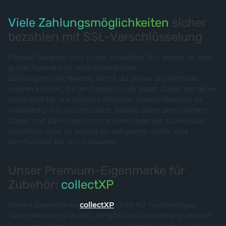
Viele Zahlungsmöglichkeiten
sicher
bezahlen mit SSL-Verschlüsselung
Flexibel bezahlen und sicher einkaufen: Wir bieten dir eine
große Auswahl an unterschiedlichen
Zahlungsmöglichkeiten, damit du genau die Methode
wählen können, die am besten zu dir passt. Dabei hat deine
Sicherheit für uns höchste Priorität. Unsere Website ist
vollständig SSL-verschlüsselt, sodass deine persönlichen
Daten und Zahlungsinformationen jederzeit zuverlässig
geschützt sind. So kannst du entspannt, sicher und
komfortabel bei uns einkaufen.
Unser Premium-Eigenmarke für
Zubehör:
collectXP
Unsere Eigenmarke
collectXP
steht für hochwertiges
Sammelkarten-Zubehör, sorgfältige Verarbeitung und ein
klares, modernes Design. Zum Sortiment gehören unter