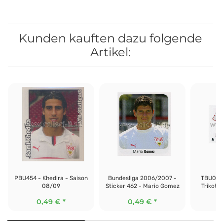
Kunden kauften dazu folgende
Artikel:
PBU454 - Khedira - Saison
Bundesliga 2006/2007 -
TBU019
08/09
Sticker 462 - Mario Gomez
Trikots
0,49 €
*
0,49 €
*