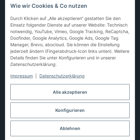
Wie wir Cookies & Co nutzen
Sammelkarten-Zubehör &
Durch Klicken auf „Alle akzeptieren“ gestatten Sie den
Schutzprodukte
Einsatz folgender Dienste auf unserer Website: Technisch
notwendig, YouTube, Vimeo, Google Tracking, ReCaptcha,
Card Sleeves, Penny Sleeves
,
Premium Sleeves
,
Toploader
,
Doofinder, Google Analytics, Google Ads, Google Tag
Magnetic Holder
,
Sammelalben / Binder / Pocket Pages
,
Manager, Brevo, abocloud. Sie können die Einstellung
Deckboxen
,
Playmats
und
Aufbewahrungslösungen
jederzeit ändern (Fingerabdruck-Icon links unten). Weitere
Details finden Sie unter
Konfigurieren
und in unserer
Datenschutzerklärung
.
Impressum
|
Datenschutzerklärung
Hier kannst du uns folgen:
Alle akzeptieren
Konfigurieren
Vertrag widerrufen
* Alle Preise inkl. gesetzlicher USt., zzgl.
Versand
** Differenzbesteuerung gemäß § 25a UStG,
Ablehnen
Gebrauchtgegenstände/Sonderregelung. Die Mehrwertsteuer
wird auf der Rechnung nicht gesondert ausgewiesen.