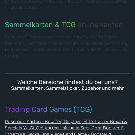
und eine aktive Community rund um Trading Card Games
und Collectibles.
Sammelkarten & TCG
online kaufen
Egal, ob du Pokémon Karten kaufen, Yu-Gi-Oh! Booster
bestellen, Sammelsticker sammeln oder deine Sammlung
professionell schützen möchtest – bei collect-it.de bist du
richtig.
Welche Bereiche findest du bei uns?
Sammelkarten, Sammelsticker, Zubehör und mehr
Trading Card Games (TCG)
Pokémon Karten - Booster, Displays, Elite Trainer Boxen &
Specials
Yu-Gi-Oh! Karten - aktuelle Sets, Core Booster &
Structure Decks
One Piece Card Game - Booster &