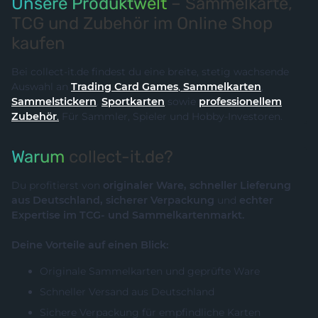
Unsere Produktwelt
– Sammelkarte,
TCG und Zubehör im Online Shop
kaufen
Bei collect-it.de findest du eine breite, stetig wachsende
Auswahl an
Trading Card Games
,
Sammelkarten
,
Sammelstickern
,
Sportkarten
sowie
professionellem
Zubehör
.
Für Sammler, Spieler und Hobby-Investoren.
Warum
collect-it.de?
Du profitierst von
originaler Ware, schneller Lieferung
aus Deutschland, sicherer Verpackung
und
echter
Expertise im TCG- und Sammelkartenmarkt.
Deine Vorteile auf einen Blick:
Originale Sammelkarten und geprüfte Ware
Schneller Versand aus Deutschland
Sichere Verpackung für empfindliche Karten