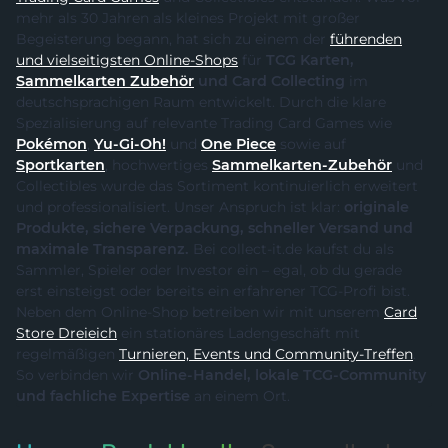
mehr als 30 Jahren als kleines Projekt mit großer
Begeisterung begann, hat sich zu einem der
führenden
und vielseitigsten Online-Shops
für
TCG Karten,
Sammelkarten Zubehör
und Card Collecting
im
deutschsprachigen Raum entwickelt. Durch die klare
Spezialisierung auf relevante Trading Card Games wie
Pokémon
,
Yu-Gi-Oh!
und
One Piece
sowie auf
Sportkarten
, hochwertiges
Sammelkarten-Zubehör
und
Collectibles wurde das Sortiment kontinuierlich erweitert
und professionalisiert. Unser Anspruch ist klar:
originale
Produkte, sichere Verpackung, schneller Versand und
maximale Transparenz.
Bei collect-it.de kaufst du als
Sammler, Spieler oder Investor ein – egal, ob du gerade
erst einsteigst oder bereits ein erfahrener TCG-Profi bist.
Neben dem Online-Shop betreiben wir mit unserem
Card
Store Dreieich
ein stationäres Ladengeschäft mit
regelmäßigen
Turnieren, Events und Community-Treffen
.
So verbinden wir
Online-Handel, lokale TCG-Community
und fachliche Expertise
an einem Ort.