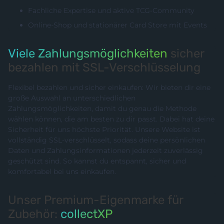
Fachliche Expertise und aktive TCG-Community
Online-Shop und stationärer Card Store mit Events
Viele Zahlungsmöglichkeiten
sicher
bezahlen mit SSL-Verschlüsselung
Flexibel bezahlen und sicher einkaufen: Wir bieten dir eine
große Auswahl an unterschiedlichen
Zahlungsmöglichkeiten, damit du genau die Methode
wählen können, die am besten zu dir passt. Dabei hat deine
Sicherheit für uns höchste Priorität. Unsere Website ist
vollständig SSL-verschlüsselt, sodass deine persönlichen
Daten und Zahlungsinformationen jederzeit zuverlässig
geschützt sind. So kannst du entspannt, sicher und
komfortabel bei uns einkaufen.
Unser Premium-Eigenmarke für
Zubehör:
collectXP