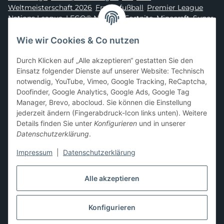
Weltmeisterschaft 2026
,
Frauenfußball
,
Premier League
,
Nations League
,
LEGO® Ninjago
,
Fortnite
,
Minecraft
,
Super
Mario
,
Disney
,
Dragon Ball
,
Asterix
,
Batman
Wie wir Cookies & Co nutzen
Sammelkarten-Zubehör &
Durch Klicken auf „Alle akzeptieren“ gestatten Sie den
Schutzprodukte
Einsatz folgender Dienste auf unserer Website: Technisch
notwendig, YouTube, Vimeo, Google Tracking, ReCaptcha,
Card Sleeves, Penny Sleeves
,
Premium Sleeves
,
Toploader
,
Doofinder, Google Analytics, Google Ads, Google Tag
Magnetic Holder
,
Sammelalben / Binder / Pocket Pages
,
Manager, Brevo, abocloud. Sie können die Einstellung
Deckboxen
,
Playmats
und
Aufbewahrungslösungen
jederzeit ändern (Fingerabdruck-Icon links unten). Weitere
Details finden Sie unter
Konfigurieren
und in unserer
Datenschutzerklärung
.
Impressum
|
Datenschutzerklärung
Hier kannst du uns folgen:
Alle akzeptieren
Konfigurieren
Vertrag widerrufen