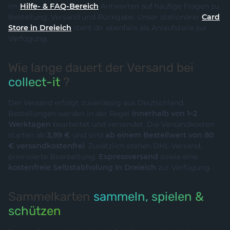
im
Hilfe- & FAQ-Bereich
Antworten auf häufige Fragen zu
Bestellung, Versand und Rückgabe. Unser stationärer
Card
Store in Dreieich
steht dir ebenfalls als Anlaufstelle zur
Verfügung.
Wie lange dauert der Versand bei
collect-it
?
Der Versand erfolgt zuverlässig aus Deutschland.
Bestellungen werden in der Regel
innerhalb von 1–2
Werktagen
bearbeitet und versendet. Die Versandkosten
starten ab
3,99 €
und sind
ab einem Bestellwert von 80
€ versandkostenfrei
. Zusätzlich stehen DHL-Versand,
priorisierte Bearbeitung,
Expressversand
sowie eine
kostenfreie Selbstabholung in Dreieich
zur Verfügung.
Sammelkarten
sammeln, spielen &
schützen