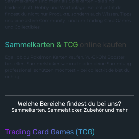
Sammelkarten sind mehr als Spielkarten – sie sind
Leidenschaft, Hobby und Wertanlage. Bei collect-it.de
findest du nicht nur Produkte, sondern auch Wissen, Tipps
und eine aktive Community rund um Trading Card Games
und Collectibles.
Sammelkarten & TCG
online kaufen
Egal, ob du Pokémon Karten kaufen, Yu-Gi-Oh! Booster
bestellen, Sammelsticker sammeln oder deine Sammlung
professionell schützen möchtest – bei collect-it.de bist du
richtig.
Welche Bereiche findest du bei uns?
Sammelkarten, Sammelsticker, Zubehör und mehr
Trading Card Games (TCG)