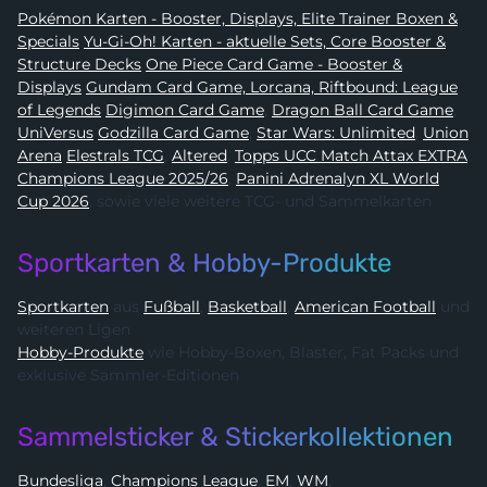
Pokémon Karten - Booster, Displays, Elite Trainer Boxen &
Specials
Yu-Gi-Oh! Karten - aktuelle Sets, Core Booster &
Structure Decks
One Piece Card Game - Booster &
Displays
Gundam Card Game, Lorcana, Riftbound: League
of Legends
Digimon Card Game
,
Dragon Ball Card Game
,
UniVersus
Godzilla Card Game
,
Star Wars: Unlimited
,
Union
Arena
Elestrals TCG
,
Altered
,
Topps UCC Match Attax EXTRA
Champions League 2025/26
,
Panini Adrenalyn XL World
Cup 2026
, sowie viele weitere TCG- und Sammelkarten
Sportkarten & Hobby-Produkte
Sportkarten
aus
Fußball
,
Basketball
,
American Football
und
weiteren Ligen
Hobby-Produkte
wie Hobby-Boxen, Blaster, Fat Packs und
exklusive Sammler-Editionen
Sammelsticker & Stickerkollektionen
Bundesliga
,
Champions League
,
EM
,
WM
,