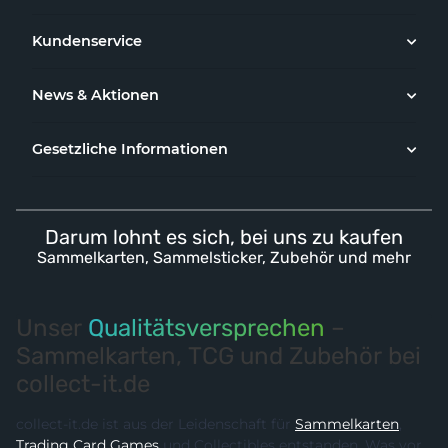
Kundenservice
News & Aktionen
Gesetzliche Informationen
Darum lohnt es sich, bei uns zu kaufen
Sammelkarten, Sammelsticker, Zubehör und mehr
Unser
Qualitätsversprechen
–
Sammelkarten, TCG und Zubehör bei
collect-it.de
collect-it.de ist aus der Leidenschaft für
Sammelkarten
,
Trading Card Games
und Collectibles entstanden. Was vor