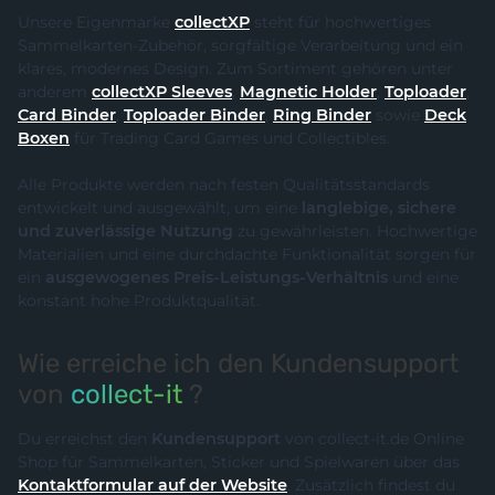
Unsere Eigenmarke
collectXP
steht für hochwertiges
Sammelkarten-Zubehör, sorgfältige Verarbeitung und ein
klares, modernes Design. Zum Sortiment gehören unter
anderem
collectXP Sleeves
,
Magnetic Holder
,
Toploader
,
Card Binder
,
Toploader Binder
,
Ring Binder
sowie
Deck
Boxen
für Trading Card Games und Collectibles.
Alle Produkte werden nach festen Qualitätsstandards
entwickelt und ausgewählt, um eine
langlebige, sichere
und zuverlässige Nutzung
zu gewährleisten. Hochwertige
Materialien und eine durchdachte Funktionalität sorgen für
ein
ausgewogenes Preis-Leistungs-Verhältnis
und eine
konstant hohe Produktqualität.
Wie erreiche ich den Kundensupport
von
collect-it
?
Du erreichst den
Kundensupport
von collect-it.de Online
Shop für Sammelkarten, Sticker und Spielwaren über das
Kontaktformular auf der Website
. Zusätzlich findest du