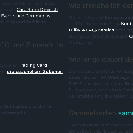
Wie erreiche ich d
it unserem
Card Store Dreieich
y-
Du erreichst den
Kundensupp
und Spielwaren über das
Konta
Hilfe- & FAQ-Bereich
Antworte
Rückgabe. Unser stationärer
C
Verfügung.
TCG und Zubehör im
Wie lange dauert d
Auswahl an
Trading Card
Der Versand erfolgt zuverläss
wie
professionellem Zubehör
.
innerhalb von 1–2 Werktage
3,99 €
und sind
ab einem Best
DHL-Versand, priorisierte Bea
Selbstabholung in Dreieich
z
us Deutschland, sicherer
Sammelkarten
samm
kartenmarkt.
Sammelkarten sind mehr als Sp
Bei collect-it.de findest du ni