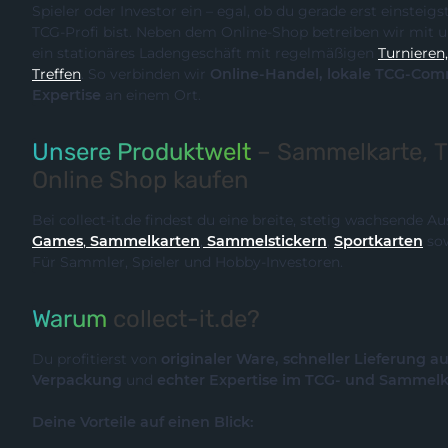
Spieler oder Investor ein – egal, ob du gerade erst einsteigst oder bereits ein erfahrener
TCG-Profi bist. Neben dem Online-Shop betreiben wir m
ein stationäres Ladengeschäft mit regelmäßigen
Turnieren, Events und Communit
Treffen
. So verbinden wir
Online-Handel, lokale TCG-Community und fachliche
Expertise
an einem Ort.
Unsere Produktwelt
– Sammelkarte, 
Online Shop kaufen
Bei collect-it.de findest du eine breite, stetig wachsende 
Games
,
Sammelkarten
,
Sammelstickern
,
Sportkarten
so
Für Sammler, Spieler und Hobby-Investoren.
Warum
collect-it.de?
Du profitierst von
originaler Ware, schneller Lieferung a
Verpackung
und
echter Expertise im TCG- und Sammel
Deine Vorteile auf einen Blick: