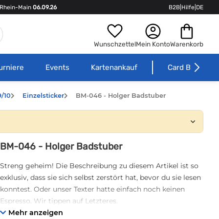
Rhein-Main
06.09.26
B2B
|
Hilfe
|
DE
Wunschzettel
Mein Konto
Warenkorb
urniere
Events
Kartenankauf
Card Börse
/10
Einzelsticker
BM-046 - Holger Badstuber
BM-046 - Holger Badstuber
Streng geheim! Die Beschreibung zu diesem Artikel ist so
exklusiv, dass sie sich selbst zerstört hat, bevor du sie lesen
konntest. Oder unser Texter hatte einfach noch keinen
Espresso. Wir tippen auf Letzteres.
Mehr anzeigen