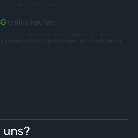
rd Games und Collectibles.
CG
online kaufen
ufen, Yu-Gi-Oh! Booster bestellen, Sammelsticker
rofessionell schützen möchtest – bei collect-it.de bist
i uns?