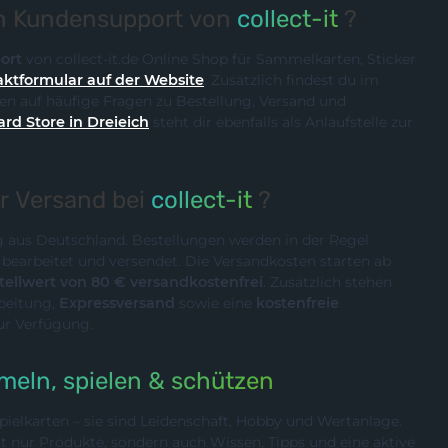
en Kundensupport von
collect-it
?
ort
von collect-it.de Online Shop für Sammelkarten, Sticker
ktformular auf der Website
. Zusätzlich findest du im
n auf häufige Fragen zu Bestellung, Versand und
ard Store in Dreieich
steht dir ebenfalls als Anlaufstelle zur
er Versand bei
collect-it
?
ig aus Deutschland. Bestellungen werden in der Regel
n
bearbeitet und versendet. Die Versandkosten starten ab
ellwert von 80 € versandkostenfrei
. Zusätzlich stehen
rbeitung,
Expressversand
sowie eine
kostenfreie
ur Verfügung.
eln, spielen & schützen
ielkarten – sie sind Leidenschaft, Hobby und Wertanlage.
cht nur Produkte, sondern auch Wissen, Tipps und eine aktive