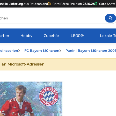
nelle Lieferung
aus Deutschland
Card Börse Dreieich
25.10.26
Card Show 
arten
Hobby
Zubehör
LEGO®
Lokale T
reinsserien
FC Bayern München
Panini Bayern München 2009
 an Microsoft-Adressen