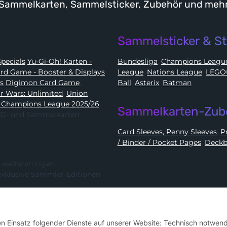
Sammelkarten, Sammelsticker, Zubehör und meh
Sammelsticker & St
Karten - Booster, Displays, Elite Trainer Boxen & Specials
Yu-Gi-Oh! Karten -
Bundesliga
,
Champions Leag
e Card Game - Booster & Displays
League
,
Nations League
,
ds
Digimon Card Game
,
Ball
,
Asterix
,
Batman
Star Wars: Unlimited
,
Union
 Champions League 2025/26
,
Sammelkarten-Zub
 TCG- und Sammelkarten
Card Sleeves, Penny Sleeves
,
/ Binder / Pocket Pages
,
Deckb
 weiteren Ligen
exklusive Sammler-Editionen
Hier kannst du uns folgen:
den Einsatz folgender Dienste auf unserer Website: Technisch notwend