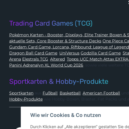
Trading Card Games (TCG)
Pokémon 
aktuelle Sets, Core Booster & Structure Decks
One Piec
Gundam Card Game, Lorcana, Riftbound: League of Legen
Dragon Ball Card Game
,
UniVersus
Godzilla Card Game
,
Arena
Elestrals TCG
,
Altered
,
Topps UCC Match Attax EXTRA
Panini Adrenalyn XL World Cup 2026
, sowie viele weitere
Sportkarten & Hobby-Produkte
Sportkarten
aus
Fußball
,
Basketball
,
American Football
und
Hobby-Produkte
wie Hobby-Boxen, Blaster, Fat Packs und 
Wie wir Cookies & Co nutzen
Durch Klicken auf „Alle akzeptieren“ gestatten Sie 