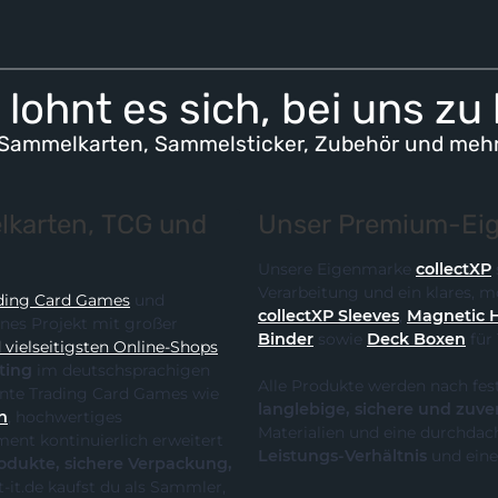
lohnt es sich, bei uns zu
Sammelkarten, Sammelsticker, Zubehör und meh
karten, TCG und
Unser Premium-Eig
Unsere Eigenmarke
collectXP
Verarbeitung und ein klares,
ding Card Games
und
collectXP Sleeves
,
Magnetic 
ines Projekt mit großer
Binder
sowie
Deck Boxen
für
vielseitigsten Online-Shops
ting
im deutschsprachigen
Alle Produkte werden nach fes
 die klare Spezialisierung auf relevante Trading Card Games wie
langlebige, sichere und zuve
n
, hochwertiges
Materialien und eine durchdach
Leistungs-Verhältnis
und eine
te, sichere Verpackung,