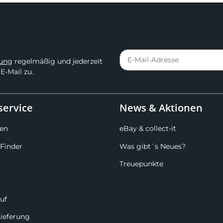
rung
regelmäßig und jederzeit
E-Mail zu.
ervice
News & Aktionen
en
eBay & collect-it
Finder
Was gibt´s Neues?
Treuepunkte
uf
Lieferung