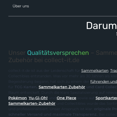
Über uns
Darum 
Unser
Qualitätsversprechen
– Sammel
Zubehör bei collect-it.de
collect-it.de ist aus der Leidenschaft für
Sammelkarten
,
Tra
Collectibles entstanden. Was vor mehr als 30 Jahren als kle
Begeisterung begann, hat sich zu einem der
führenden und 
für
TCG Karten,
Sammelkarten Zubehör
und Card Collec
Raum entwickelt. Durch
Pokémon
,
Yu-Gi-Oh!
und
One Piece
sowie auf
Sportkarte
Sammelkarten-Zubehör
und Collectibles wurde das Sortiment kontinuierlich erweitert
und professionalisiert. Unser Anspruch ist klar:
originale Produk
schneller Versand und maximale Transparenz.
Bei collect-it.de kaufst du als Sammler,