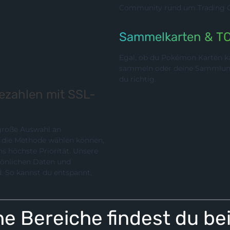
Community rund um Trading Ca
Sammelkarten & T
Egal, ob du Pokémon Karten ka
sammeln oder deine Sammlung p
du richtig.
bezahlen mit SSL-
 große Auswahl an
chste Priorität. Unsere
rsönlichen Daten und
e Bereiche findest du be