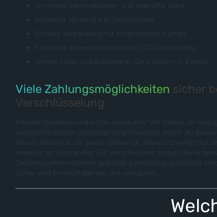
Originale Sammelkarten und geprüfte Ware
Schneller Versand aus Deutschland
Sichere Verpackung für empfindliche Karten
Fachliche Expertise und aktive TCG-Community
Online-Shop und stationärer Card Store mit Events
Viele Zahlungsmöglichkeiten
sicher 
Verschlüsselung
Flexibel bezahlen und sicher einkaufen: Wir bieten dir eine
unterschiedlichen Zahlungsmöglichkeiten, damit du genau die Methode wählen können,
die am besten zu dir passt. Dabei hat deine Sicherheit für uns hö
Website ist vollständig SSL-verschlüsselt, sodass deine pe
Zahlungsinformationen jederzeit zuverlässig geschützt sind. So kannst du entspannt,
sicher und komfortabel bei uns einkaufen.
Welch