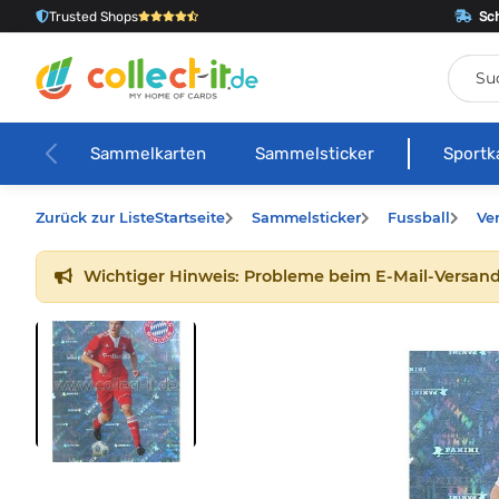
Trusted Shops
Sch
Sammelkarten
Sammelsticker
Sportk
Zurück zur Liste
Startseite
Sammelsticker
Fussball
Ve
Wichtiger Hinweis: Probleme beim E-Mail-Versand