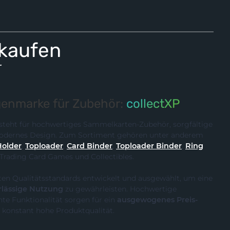
 kaufen
r
enmarke für Zubehör:
collectXP
steht für hochwertiges Sammelkarten-Zubehör, sorgfältige
 modernes Design. Zum Sortiment gehören unter anderem
Holder
,
Toploader
,
Card Binder
,
Toploader Binder
,
Ring
 Trading Card Games und Collectibles.
ten Qualitätsstandards entwickelt und ausgewählt, um eine
rlässige Nutzung
zu gewährleisten. Hochwertige
te Funktionalität sorgen für ein
ausgewogenes Preis-
 konstant hohe Produktqualität.