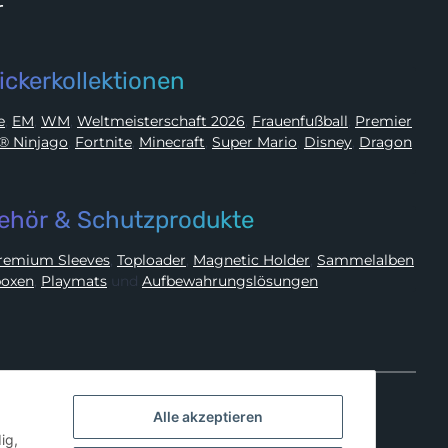
r
ickerkollektionen
ue
,
EM
,
WM
,
Weltmeisterschaft 2026
,
Frauenfußball
,
Premier
LEGO® Ninjago
,
Fortnite
,
Minecraft
,
Super Mario
,
Disney
,
Dragon
ehör & Schutzprodukte
Premium Sleeves
,
Toploader
,
Magnetic Holder
,
Sammelalben
oxen
,
Playmats
und
Aufbewahrungslösungen
Alle akzeptieren
ig,