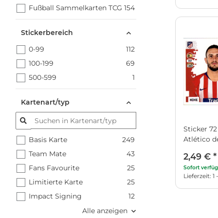
Fußball Sammelkarten TCG
154
Stickerbereich
0-99
112
100-199
69
500-599
1
Kartenart/typ
Sticker 72
Atlético 
Basis Karte
249
Team Mate
43
2,49 €
*
Fans Favourite
25
Sofort verfü
Lieferzeit: 
Limitierte Karte
25
Impact Signing
12
Alle anzeigen