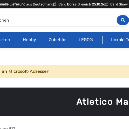
nelle Lieferung
aus Deutschland
Card Börse Dreieich
25.10.26
Card Show 
arten
Hobby
Zubehör
LEGO®
Lokale T
 an Microsoft-Adressen
Atletico Ma
0 von 812