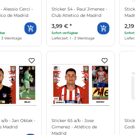
- Alessio Cerci -
Sticker 54 - Raul Jimenez -
Stick
tico de Madrid
Club Atletico de Madrid
Madr
3,99 €
*
2,1
gbar
Sofort verfügbar
Sofort
1 - 3 Werktage
Lieferzeit: 1 - 3 Werktage
Liefer
 a/b - Jan Oblak -
Sticker 65 a/b - Jose
Stick
de Madrid
Gimenez - Atlético de
Godi
Madrid