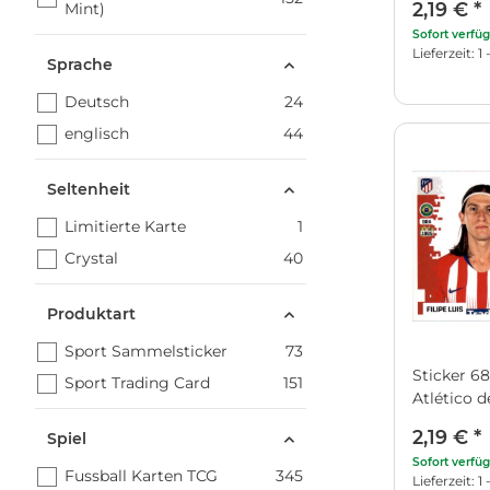
2,19 €
*
Mint)
Sofort verfü
Lieferzeit: 
Sprache
Deutsch
24
englisch
44
Seltenheit
Limitierte Karte
1
Crystal
40
Produktart
Sport Sammelsticker
73
Sticker 68 
Sport Trading Card
151
Atlético 
2,19 €
*
Spiel
Sofort verfü
Fussball Karten TCG
345
Lieferzeit: 