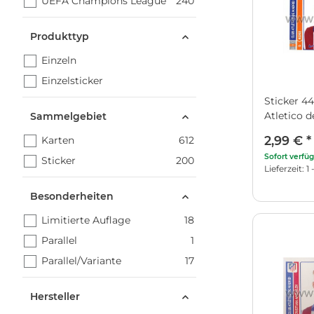
UEFA Champions League
240
Produkttyp
Einzeln
Einzelsticker
Sticker 44
Atletico 
Sammelgebiet
2,99 €
*
Karten
612
Sofort verfü
Sticker
200
Lieferzeit: 
Besonderheiten
Limitierte Auflage
18
Parallel
1
Parallel/Variante
17
Hersteller