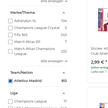
Alle anzeigen
Marke/Thema
Adrenalyn XL
104
Champions League Crystal
5
Fifa 365
243
Match Attax 101
7
Sticker 40
Match Attax Champions
233
Club Atle
League
Alle anzeigen
2,99 €
*
Sofort verfü
Lieferzeit: 
Team/Nation
Atletico Madrid
812
Liga
Champions League
17