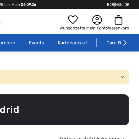
Rhein-Main
06.09.26
B2B
|
Hilfe
|
DE
Wunschzettel
Mein Konto
Warenkorb
urniere
Events
Kartenankauf
Card Börse
drid
Sortiert nach:
Artikelnummer