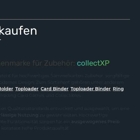
 kaufen
r
enmarke für Zubehör:
collectXP
steht für hochwertiges Sammelkarten-Zubehör, sorgfältige
 modernes Design. Zum Sortiment gehören unter anderem
Holder
,
Toploader
,
Card Binder
,
Toploader Binder
,
Ring
 Trading Card Games und Collectibles.
ten Qualitätsstandards entwickelt und ausgewählt, um eine
rlässige Nutzung
zu gewährleisten. Hochwertige
te Funktionalität sorgen für ein
ausgewogenes Preis-
 konstant hohe Produktqualität.