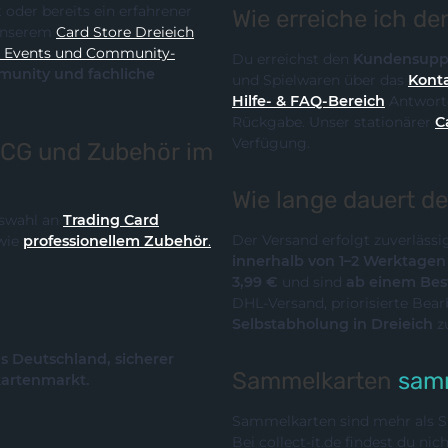
Wie erreiche ich d
it unserem
Card Store Dreieich
y-
Du erreichst den
Kundensupp
und Spielwaren über das
Konta
Hilfe- & FAQ-Bereich
Antworte
Rückgabe. Unser stationärer
C
Verfügung.
TCG und Zubehör im
Wie lange dauert d
Auswahl an
Trading Card
Der Versand erfolgt zuverläss
wie
professionellem Zubehör
.
innerhalb von 1–2 Werktage
3,99 €
und sind
ab einem Best
DHL-Versand, priorisierte Bea
Selbstabholung in Dreieich
z
us Deutschland, sicherer
Sammelkarten
samm
kartenmarkt.
Sammelkarten sind mehr als Sp
Bei collect-it.de findest du ni