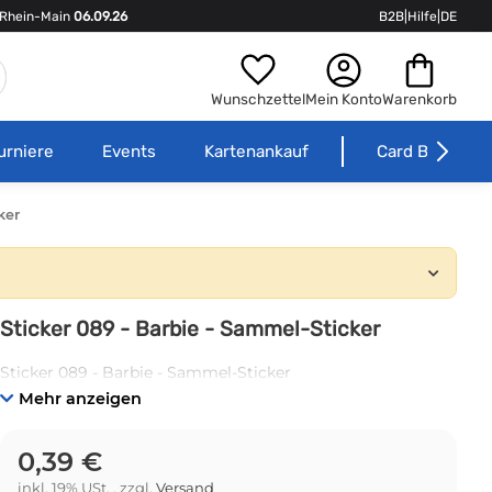
Rhein-Main
06.09.26
B2B
|
Hilfe
|
DE
Wunschzettel
Mein Konto
Warenkorb
urniere
Events
Kartenankauf
Card Börse
ker
Sticker 089 - Barbie - Sammel-Sticker
Sticker 089 - Barbie - Sammel-Sticker
Mehr anzeigen
0,39 €
inkl. 19% USt. , zzgl.
Versand