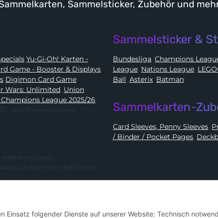
Sammelkarten, Sammelsticker, Zubehör und meh
Sammelsticker & St
Karten - Booster, Displays, Elite Trainer Boxen & Specials
Yu-Gi-Oh! Karten -
Bundesliga
,
Champions Leag
e Card Game - Booster & Displays
League
,
Nations League
,
ds
Digimon Card Game
,
Ball
,
Asterix
,
Batman
Star Wars: Unlimited
,
Union
 Champions League 2025/26
,
Sammelkarten-Zub
 TCG- und Sammelkarten
Card Sleeves, Penny Sleeves
,
/ Binder / Pocket Pages
,
Deckb
 weiteren Ligen
exklusive Sammler-Editionen
Hier kannst du uns folgen:
den Einsatz folgender Dienste auf unserer Website: Technisch notwend