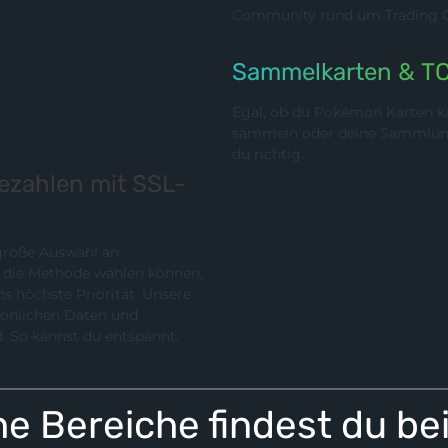
Community rund um Trading Ca
Sammelkarten & T
Egal, ob du Pokémon Karten ka
sammeln oder deine Sammlung p
du richtig.
bezahlen mit SSL-
 große Auswahl an
chste Priorität. Unsere
rsönlichen Daten und
e Bereiche findest du be