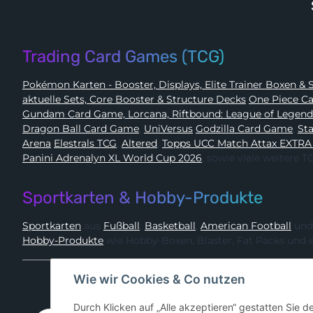
Trading Card Games (TCG)
Pokémon 
aktuelle Sets, Core Booster & Structure Decks
One Piec
Gundam Card Game, Lorcana, Riftbound: League of Legen
Dragon Ball Card Game
,
UniVersus
Godzilla Card Game
,
Arena
Elestrals TCG
,
Altered
,
Topps UCC Match Attax EXTRA
Panini Adrenalyn XL World Cup 2026
, sowie viele weitere
Sportkarten & Hobby-Produkte
Sportkarten
aus
Fußball
,
Basketball
,
American Football
und
Hobby-Produkte
wie Hobby-Boxen, Blaster, Fat Packs und 
Wie wir Cookies & Co nutzen
Durch Klicken auf „Alle akzeptieren“ gestatten Sie 