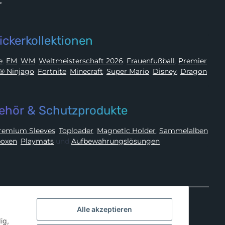
r
ickerkollektionen
ue
,
EM
,
WM
,
Weltmeisterschaft 2026
,
Frauenfußball
,
Premier
LEGO® Ninjago
,
Fortnite
,
Minecraft
,
Super Mario
,
Disney
,
Dragon
ehör & Schutzprodukte
Premium Sleeves
,
Toploader
,
Magnetic Holder
,
Sammelalben
oxen
,
Playmats
und
Aufbewahrungslösungen
Alle akzeptieren
ig,