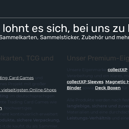
lohnt es sich, bei uns zu
Sammelkarten, Sammelsticker, Zubehör und meh
karten, TCG und
Unser Premium-Eig
Unsere Eigenmarke
collectXP
Verarbeitung und ein klares,
ding Card Games
und
collectXP Sleeves
,
Magnetic 
ines Projekt mit großer
Binder
sowie
Deck Boxen
für
vielseitigsten Online-Shops
ting
im deutschsprachigen
Alle Produkte werden nach fes
 die klare Spezialisierung auf relevante Trading Card Games wie
langlebige, sichere und zuve
n
, hochwertiges
Materialien und eine durchdach
Leistungs-Verhältnis
und eine
te, sichere Verpackung,