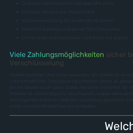
Originale Sammelkarten und geprüfte Ware
Schneller Versand aus Deutschland
Sichere Verpackung für empfindliche Karten
Fachliche Expertise und aktive TCG-Community
Online-Shop und stationärer Card Store mit Events
Viele Zahlungsmöglichkeiten
sicher 
Verschlüsselung
Flexibel bezahlen und sicher einkaufen: Wir bieten dir eine
unterschiedlichen Zahlungsmöglichkeiten, damit du genau die Methode wählen können,
die am besten zu dir passt. Dabei hat deine Sicherheit für uns hö
Website ist vollständig SSL-verschlüsselt, sodass deine pe
Zahlungsinformationen jederzeit zuverlässig geschützt sind. So kannst du entspannt,
sicher und komfortabel bei uns einkaufen.
Welch