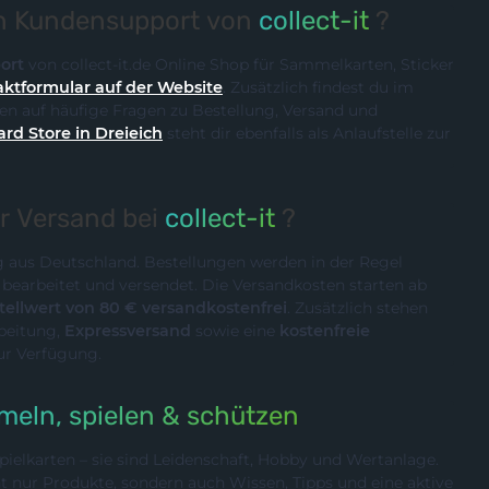
en Kundensupport von
collect-it
?
ort
von collect-it.de Online Shop für Sammelkarten, Sticker
ktformular auf der Website
. Zusätzlich findest du im
n auf häufige Fragen zu Bestellung, Versand und
ard Store in Dreieich
steht dir ebenfalls als Anlaufstelle zur
er Versand bei
collect-it
?
ig aus Deutschland. Bestellungen werden in der Regel
n
bearbeitet und versendet. Die Versandkosten starten ab
ellwert von 80 € versandkostenfrei
. Zusätzlich stehen
rbeitung,
Expressversand
sowie eine
kostenfreie
ur Verfügung.
eln, spielen & schützen
ielkarten – sie sind Leidenschaft, Hobby und Wertanlage.
cht nur Produkte, sondern auch Wissen, Tipps und eine aktive