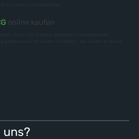
rd Games und Collectibles.
CG
online kaufen
ufen, Yu-Gi-Oh! Booster bestellen, Sammelsticker
rofessionell schützen möchtest – bei collect-it.de bist
i uns?