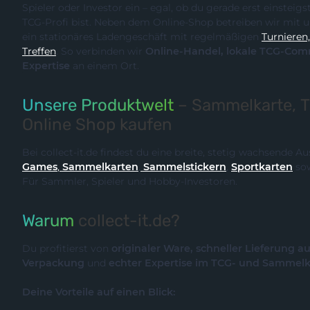
Spieler oder Investor ein – egal, ob du gerade erst einsteigst oder bereits ein erfahrener
TCG-Profi bist. Neben dem Online-Shop betreiben wir m
ein stationäres Ladengeschäft mit regelmäßigen
Turnieren, Events und Communit
Treffen
. So verbinden wir
Online-Handel, lokale TCG-Community und fachliche
Expertise
an einem Ort.
Unsere Produktwelt
– Sammelkarte, 
Online Shop kaufen
Bei collect-it.de findest du eine breite, stetig wachsende 
Games
,
Sammelkarten
,
Sammelstickern
,
Sportkarten
so
Für Sammler, Spieler und Hobby-Investoren.
Warum
collect-it.de?
Du profitierst von
originaler Ware, schneller Lieferung a
Verpackung
und
echter Expertise im TCG- und Sammel
Deine Vorteile auf einen Blick: