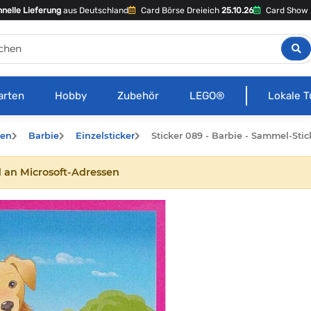
nelle Lieferung
aus Deutschland
Card Börse Dreieich
25.10.26
Card Show 
arten
Hobby
Zubehör
LEGO®
Lokale T
hen
Barbie
Einzelsticker
Sticker 089 - Barbie - Sammel-Stic
 an Microsoft-Adressen