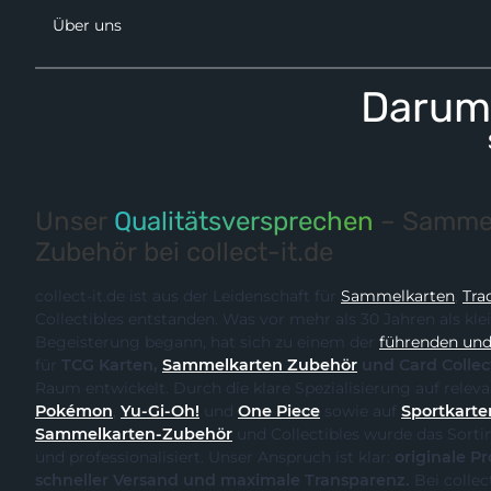
Über uns
Darum 
Unser
Qualitätsversprechen
– Sammel
Zubehör bei collect-it.de
collect-it.de ist aus der Leidenschaft für
Sammelkarten
,
Tra
Collectibles entstanden. Was vor mehr als 30 Jahren als kle
Begeisterung begann, hat sich zu einem der
führenden und 
für
TCG Karten,
Sammelkarten Zubehör
und Card Collec
Raum entwickelt. Durch
Pokémon
,
Yu-Gi-Oh!
und
One Piece
sowie auf
Sportkarte
Sammelkarten-Zubehör
und Collectibles wurde das Sortiment kontinuierlich erweitert
und professionalisiert. Unser Anspruch ist klar:
originale Produk
schneller Versand und maximale Transparenz.
Bei collect-it.de kaufst du als Sammler,