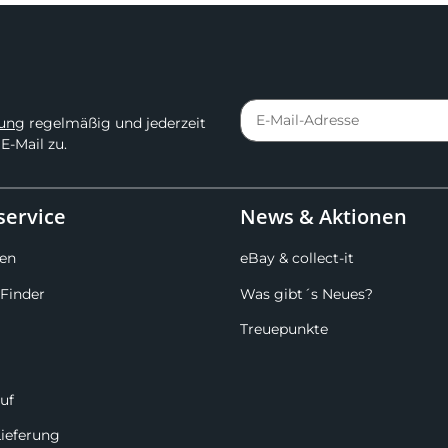
rung
regelmäßig und jederzeit
E-Mail zu.
ervice
News & Aktionen
en
eBay & collect-it
Finder
Was gibt´s Neues?
Treuepunkte
uf
Lieferung