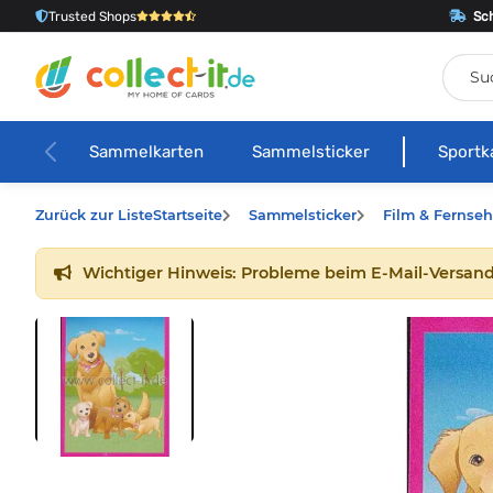
Trusted Shops
Sch
Sammelkarten
Sammelsticker
Sportk
Zurück zur Liste
Startseite
Sammelsticker
Film & Fernse
Wichtiger Hinweis: Probleme beim E-Mail-Versand