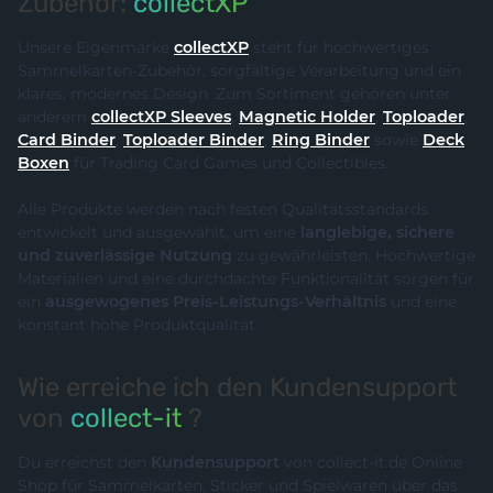
Zubehör:
collectXP
Unsere Eigenmarke
collectXP
steht für hochwertiges
Sammelkarten-Zubehör, sorgfältige Verarbeitung und ein
klares, modernes Design. Zum Sortiment gehören unter
anderem
collectXP Sleeves
,
Magnetic Holder
,
Toploader
,
Card Binder
,
Toploader Binder
,
Ring Binder
sowie
Deck
Boxen
für Trading Card Games und Collectibles.
Alle Produkte werden nach festen Qualitätsstandards
entwickelt und ausgewählt, um eine
langlebige, sichere
und zuverlässige Nutzung
zu gewährleisten. Hochwertige
Materialien und eine durchdachte Funktionalität sorgen für
ein
ausgewogenes Preis-Leistungs-Verhältnis
und eine
konstant hohe Produktqualität.
Wie erreiche ich den Kundensupport
von
collect-it
?
Du erreichst den
Kundensupport
von collect-it.de Online
Shop für Sammelkarten, Sticker und Spielwaren über das