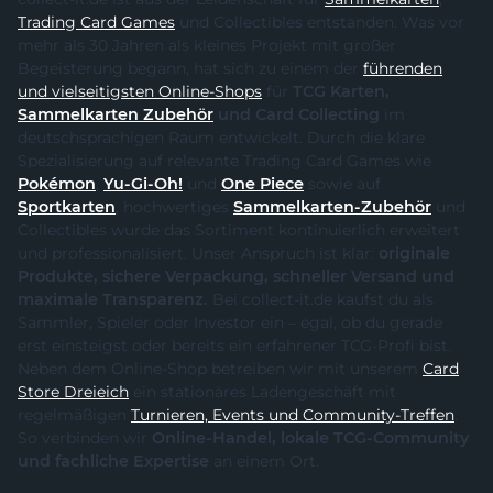
Trading Card Games
und Collectibles entstanden. Was vor
mehr als 30 Jahren als kleines Projekt mit großer
Begeisterung begann, hat sich zu einem der
führenden
und vielseitigsten Online-Shops
für
TCG Karten,
Sammelkarten Zubehör
und Card Collecting
im
deutschsprachigen Raum entwickelt. Durch die klare
Spezialisierung auf relevante Trading Card Games wie
Pokémon
,
Yu-Gi-Oh!
und
One Piece
sowie auf
Sportkarten
, hochwertiges
Sammelkarten-Zubehör
und
Collectibles wurde das Sortiment kontinuierlich erweitert
und professionalisiert. Unser Anspruch ist klar:
originale
Produkte, sichere Verpackung, schneller Versand und
maximale Transparenz.
Bei collect-it.de kaufst du als
Sammler, Spieler oder Investor ein – egal, ob du gerade
erst einsteigst oder bereits ein erfahrener TCG-Profi bist.
Neben dem Online-Shop betreiben wir mit unserem
Card
Store Dreieich
ein stationäres Ladengeschäft mit
regelmäßigen
Turnieren, Events und Community-Treffen
.
So verbinden wir
Online-Handel, lokale TCG-Community
und fachliche Expertise
an einem Ort.