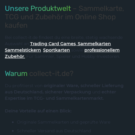
Unsere Produktwelt
– Sammelkarte,
TCG und Zubehör im Online Shop
kaufen
Bei collect-it.de findest du eine breite, stetig wachsende
Auswahl an
Trading Card Games
,
Sammelkarten
,
Sammelstickern
,
Sportkarten
sowie
professionellem
Zubehör
.
Für Sammler, Spieler und Hobby-Investoren.
Warum
collect-it.de?
Du profitierst von
originaler Ware, schneller Lieferung
aus Deutschland, sicherer Verpackung
und
echter
Expertise im TCG- und Sammelkartenmarkt.
Deine Vorteile auf einen Blick:
Originale Sammelkarten und geprüfte Ware
Schneller Versand aus Deutschland