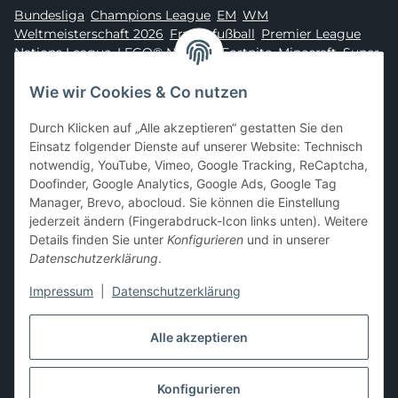
Bundesliga
,
Champions League
,
EM
,
WM
,
Weltmeisterschaft 2026
,
Frauenfußball
,
Premier League
,
Nations League
,
LEGO® Ninjago
,
Fortnite
,
Minecraft
,
Super
Mario
,
Disney
,
Dragon Ball
,
Asterix
,
Batman
Wie wir Cookies & Co nutzen
Sammelkarten-Zubehör &
Durch Klicken auf „Alle akzeptieren“ gestatten Sie den
Schutzprodukte
Einsatz folgender Dienste auf unserer Website: Technisch
notwendig, YouTube, Vimeo, Google Tracking, ReCaptcha,
Card Sleeves, Penny Sleeves
,
Premium Sleeves
,
Toploader
,
Doofinder, Google Analytics, Google Ads, Google Tag
Magnetic Holder
,
Sammelalben / Binder / Pocket Pages
,
Manager, Brevo, abocloud. Sie können die Einstellung
Deckboxen
,
Playmats
und
Aufbewahrungslösungen
jederzeit ändern (Fingerabdruck-Icon links unten). Weitere
Details finden Sie unter
Konfigurieren
und in unserer
Datenschutzerklärung
.
Impressum
|
Datenschutzerklärung
Hier kannst du uns folgen:
Alle akzeptieren
Konfigurieren
Vertrag widerrufen