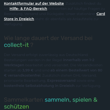
Kontaktformular auf der Website
. Zusätzlich findest du
im
Hilfe- & FAQ-Bereich
Antworten auf häufige Fragen zu
Bestellung, Versand und Rückgabe. Unser stationärer
Card
Store in Dreieich
steht dir ebenfalls als Anlaufstelle zur
Verfügung.
Wie lange dauert der Versand bei
collect-it
?
Der Versand erfolgt zuverlässig aus Deutschland.
Bestellungen werden in der Regel
innerhalb von 1–2
Werktagen
bearbeitet und versendet. Die Versandkosten
starten ab
3,99 €
und sind
ab einem Bestellwert von 80
€ versandkostenfrei
. Zusätzlich stehen DHL-Versand,
priorisierte Bearbeitung,
Expressversand
sowie eine
kostenfreie Selbstabholung in Dreieich
zur Verfügung.
Sammelkarten
sammeln, spielen &
schützen