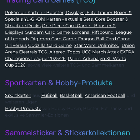
Trading Card Games (TCG)
Pokémon Karten - Booster, Displays, Elite Trainer Boxen &
Specials
Yu-Gi-Oh! Karten - aktuelle Sets, Core Booster &
Structure Decks
One Piece Card Game - Booster &
Displays
Gundam Card Game, Lorcana, Riftbound: League
of Legends
Digimon Card Game
,
Dragon Ball Card Game
,
UniVersus
Godzilla Card Game
,
Star Wars: Unlimited
,
Union
Arena
Elestrals TCG
,
Altered
,
Topps UCC Match Attax EXTRA
Champions League 2025/26
,
Panini Adrenalyn XL World
Cup 2026
, sowie viele weitere TCG- und Sammelkarten
Sportkarten & Hobby-Produkte
Sportkarten
aus
Fußball
,
Basketball
,
American Football
und
weiteren Ligen
Hobby-Produkte
wie Hobby-Boxen, Blaster, Fat Packs und
exklusive Sammler-Editionen
Sammelsticker & Stickerkollektionen