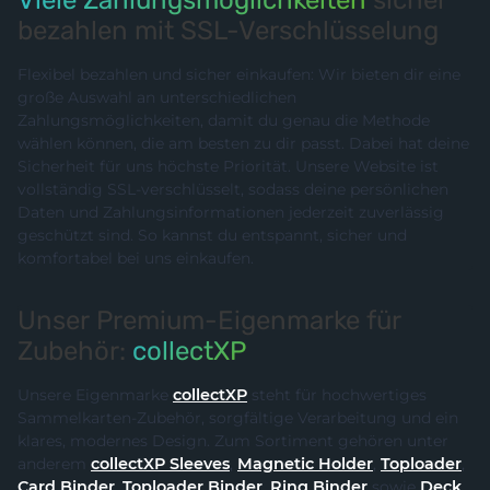
Viele Zahlungsmöglichkeiten
sicher
bezahlen mit SSL-Verschlüsselung
Flexibel bezahlen und sicher einkaufen: Wir bieten dir eine
große Auswahl an unterschiedlichen
Zahlungsmöglichkeiten, damit du genau die Methode
wählen können, die am besten zu dir passt. Dabei hat deine
Sicherheit für uns höchste Priorität. Unsere Website ist
vollständig SSL-verschlüsselt, sodass deine persönlichen
Daten und Zahlungsinformationen jederzeit zuverlässig
geschützt sind. So kannst du entspannt, sicher und
komfortabel bei uns einkaufen.
Unser Premium-Eigenmarke für
Zubehör:
collectXP
Unsere Eigenmarke
collectXP
steht für hochwertiges
Sammelkarten-Zubehör, sorgfältige Verarbeitung und ein
klares, modernes Design. Zum Sortiment gehören unter
anderem
collectXP Sleeves
,
Magnetic Holder
,
Toploader
,
Card Binder
,
Toploader Binder
,
Ring Binder
sowie
Deck