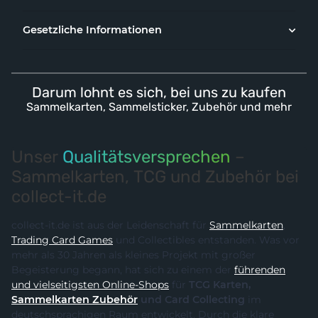
Gesetzliche Informationen
Darum lohnt es sich, bei uns zu kaufen
Sammelkarten, Sammelsticker, Zubehör und mehr
Unser
Qualitätsversprechen
–
Sammelkarten, TCG und Zubehör bei
collect-it.de
collect-it.de ist aus der Leidenschaft für
Sammelkarten
,
Trading Card Games
und Collectibles entstanden. Was vor
mehr als 30 Jahren als kleines Projekt mit großer
Begeisterung begann, hat sich zu einem der
führenden
und vielseitigsten Online-Shops
für
TCG Karten,
Sammelkarten Zubehör
und Card Collecting
im
deutschsprachigen Raum entwickelt. Durch die klare