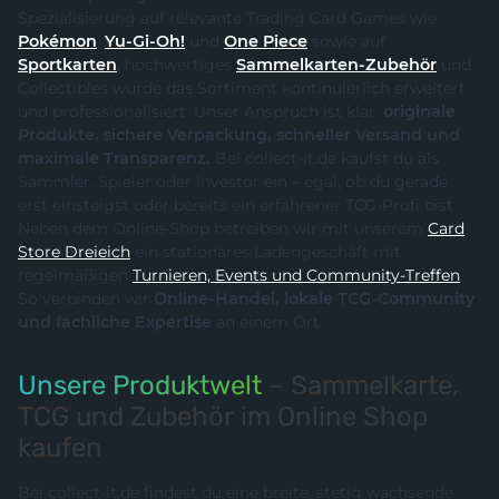
Spezialisierung auf relevante Trading Card Games wie
Pokémon
,
Yu-Gi-Oh!
und
One Piece
sowie auf
Sportkarten
, hochwertiges
Sammelkarten-Zubehör
und
Collectibles wurde das Sortiment kontinuierlich erweitert
und professionalisiert. Unser Anspruch ist klar:
originale
Produkte, sichere Verpackung, schneller Versand und
maximale Transparenz.
Bei collect-it.de kaufst du als
Sammler, Spieler oder Investor ein – egal, ob du gerade
erst einsteigst oder bereits ein erfahrener TCG-Profi bist.
Neben dem Online-Shop betreiben wir mit unserem
Card
Store Dreieich
ein stationäres Ladengeschäft mit
regelmäßigen
Turnieren, Events und Community-Treffen
.
So verbinden wir
Online-Handel, lokale TCG-Community
und fachliche Expertise
an einem Ort.
Unsere Produktwelt
– Sammelkarte,
TCG und Zubehör im Online Shop
kaufen
Bei collect-it.de findest du eine breite, stetig wachsende