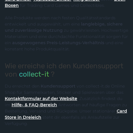
Boxen
für Trading Card Games und Collectibles.
Alle Produkte werden nach festen Qualitätsstandards
entwickelt und ausgewählt, um eine
langlebige, sichere
und zuverlässige Nutzung
zu gewährleisten. Hochwertige
Materialien und eine durchdachte Funktionalität sorgen für
ein
ausgewogenes Preis-Leistungs-Verhältnis
und eine
konstant hohe Produktqualität.
Wie erreiche ich den Kundensupport
von
collect-it
?
Du erreichst den
Kundensupport
von collect-it.de Online
Shop für Sammelkarten, Sticker und Spielwaren über das
Kontaktformular auf der Website
. Zusätzlich findest du
im
Hilfe- & FAQ-Bereich
Antworten auf häufige Fragen zu
Bestellung, Versand und Rückgabe. Unser stationärer
Card
Store in Dreieich
steht dir ebenfalls als Anlaufstelle zur
Verfügung.