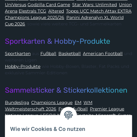
UniVersus
Godzilla Card Game
,
Star Wars: Unlimited
,
Union
Arena
Elestrals TCG
,
Altered
,
Topps UCC Match Attax EXTRA
Champions League 2025/26
,
Panini Adrenalyn XL World
Cup 2026
, sowie viele weitere TCG- und Sammelkarten
Sportkarten & Hobby-Produkte
Sportkarten
aus
Fußball
,
Basketball
,
American Football
und
weiteren Ligen
Hobby-Produkte
wie Hobby-Boxen, Blaster, Fat Packs und
exklusive Sammler-Editionen
Sammelsticker & Stickerkollektionen
Bundesliga
,
Champions League
,
EM
,
WM
,
Weltmeisterschaft 2026
,
Frauenfußball
,
Premier League
,
Nations League
,
LEGO® Ninjago
,
Fortnite
,
Minecraft
,
Super
Mario
,
Disney
,
Dragon Ball
,
Asterix
,
Batman
Wie wir Cookies & Co nutzen