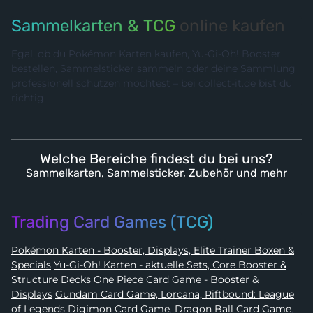
Sammelkarten & TCG
online kaufen
Egal, ob du Pokémon Karten kaufen, Yu-Gi-Oh! Booster
bestellen, Sammelsticker sammeln oder deine Sammlung
professionell schützen möchtest – bei collect-it.de bist du
richtig.
Welche Bereiche findest du bei uns?
Sammelkarten, Sammelsticker, Zubehör und mehr
Trading Card Games (TCG)
Pokémon Karten - Booster, Displays, Elite Trainer Boxen &
Specials
Yu-Gi-Oh! Karten - aktuelle Sets, Core Booster &
Structure Decks
One Piece Card Game - Booster &
Displays
Gundam Card Game, Lorcana, Riftbound: League
of Legends
Digimon Card Game
,
Dragon Ball Card Game
,