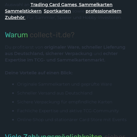
Auswahl an
Trading Card Games
,
Sammelkarten
,
Sammelstickern
,
Sportkarten
sowie
professionellem
Zubehör
.
Für Sammler, Spieler und Hobby-Investoren.
Warum
collect-it.de?
Du profitierst von
originaler Ware, schneller Lieferung
aus Deutschland, sicherer Verpackung
und
echter
Expertise im TCG- und Sammelkartenmarkt.
Deine Vorteile auf einen Blick:
Originale Sammelkarten und geprüfte Ware
Schneller Versand aus Deutschland
Sichere Verpackung für empfindliche Karten
Fachliche Expertise und aktive TCG-Community
Online-Shop und stationärer Card Store mit Events