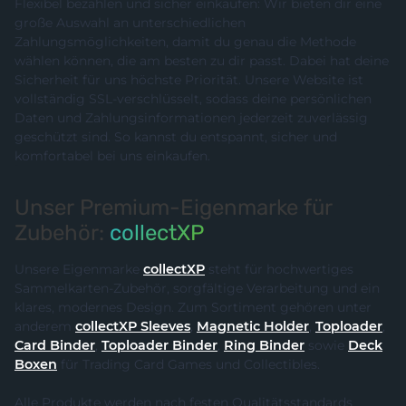
Flexibel bezahlen und sicher einkaufen: Wir bieten dir eine
große Auswahl an unterschiedlichen
Zahlungsmöglichkeiten, damit du genau die Methode
wählen können, die am besten zu dir passt. Dabei hat deine
Sicherheit für uns höchste Priorität. Unsere Website ist
vollständig SSL-verschlüsselt, sodass deine persönlichen
Daten und Zahlungsinformationen jederzeit zuverlässig
geschützt sind. So kannst du entspannt, sicher und
komfortabel bei uns einkaufen.
Unser Premium-Eigenmarke für
Zubehör:
collectXP
Unsere Eigenmarke
collectXP
steht für hochwertiges
Sammelkarten-Zubehör, sorgfältige Verarbeitung und ein
klares, modernes Design. Zum Sortiment gehören unter
anderem
collectXP Sleeves
,
Magnetic Holder
,
Toploader
,
Card Binder
,
Toploader Binder
,
Ring Binder
sowie
Deck
Boxen
für Trading Card Games und Collectibles.
Alle Produkte werden nach festen Qualitätsstandards