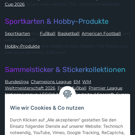
Cup 2026
, sowie viele weitere TCG- und Sammelkarten
Sportkarten & Hobby-Produkte
Sportkarten
aus
Fußball
,
Basketball
,
American Football
und
weiteren Ligen
Hobby-Produkte
wie Hobby-Boxen, Blaster, Fat Packs und
exklusive Sammler-Editionen
Sammelsticker & Stickerkollektionen
Bundesliga
,
Champions League
,
EM
,
WM
,
Weltmeisterschaft 2026
,
Frauenfußball
,
Premier League
,
Nations League
,
LEGO® Ninjago
,
Fortnite
,
Minecraft
,
Super
Mario
,
Disney
,
Dragon Ball
,
Asterix
,
Batman
Wie wir Cookies & Co nutzen
Sammelkarten-Zubehör &
Durch Klicken auf „Alle akzeptieren“ gestatten Sie den
Schutzprodukte
Einsatz folgender Dienste auf unserer Website: Technisch
notwendig, YouTube, Vimeo, Google Tracking, ReCaptcha,