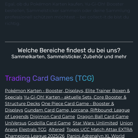
Egal, ob du Pokémon Karten kaufen, Yu-Gi-Oh! Booster
bestellen, Sammelsticker sammeln oder deine Sammlung
professionell schützen möchtest – bei collect-it.de bist du
richtig.
Welche Bereiche findest du bei uns?
Sammelkarten, Sammelsticker, Zubehör und mehr
Trading Card Games (TCG)
Pokémon Karten - Booster, Displays, Elite Trainer Boxen &
Specials
Yu-Gi-Oh! Karten - aktuelle Sets, Core Booster &
Structure Decks
One Piece Card Game - Booster &
Displays
Gundam Card Game, Lorcana, Riftbound: League
of Legends
Digimon Card Game
,
Dragon Ball Card Game
,
UniVersus
Godzilla Card Game
,
Star Wars: Unlimited
,
Union
Arena
Elestrals TCG
,
Altered
,
Topps UCC Match Attax EXTRA
Champions League 2025/26
,
Panini Adrenalyn XL World