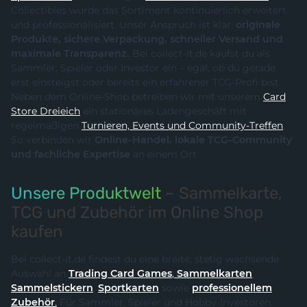
Collectibles wurde das Sortiment kontinuierlich erweitert
und professionalisiert. Unser Anspruch ist klar:
originale
Produkte, sichere Verpackung, schneller Versand und
maximale Transparenz.
Bei collect-it.de kaufst du als
Sammler, Spieler oder Investor ein – egal, ob du gerade
erst einsteigst oder bereits ein erfahrener TCG-Profi bist.
Neben dem Online-Shop betreiben wir mit unserem
Card
Store Dreieich
ein stationäres Ladengeschäft mit
regelmäßigen
Turnieren, Events und Community-Treffen
.
So verbinden wir
Online-Handel, lokale TCG-Community
und fachliche Expertise
an einem Ort.
Unsere Produktwelt
– Sammelkarte,
TCG und Zubehör im Online Shop
kaufen
Bei collect-it.de findest du eine breite, stetig wachsende
Auswahl an
Trading Card Games
,
Sammelkarten
,
Sammelstickern
,
Sportkarten
sowie
professionellem
Zubehör
.
Für Sammler, Spieler und Hobby-Investoren.