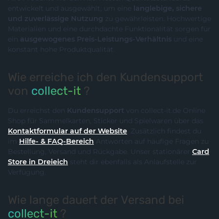
entwickelt und ausgewählt, um eine
langlebige, sichere
und zuverlässige Nutzung
zu gewährleisten. Hochwertige
Materialien und eine durchdachte Funktionalität sorgen für
ein
ausgewogenes Preis-Leistungs-Verhältnis
und eine
konstant hohe Produktqualität.
Wie erreiche ich den Kundensupport
von
collect-it
?
Du erreichst den
Kundensupport
von collect-it.de Online
Shop für Sammelkarten, Sticker und Spielwaren über das
Kontaktformular auf der Website
. Zusätzlich findest du
im
Hilfe- & FAQ-Bereich
Antworten auf häufige Fragen zu
Bestellung, Versand und Rückgabe. Unser stationärer
Card
Store in Dreieich
steht dir ebenfalls als Anlaufstelle zur
Verfügung.
Wie lange dauert der Versand bei
collect-it
?