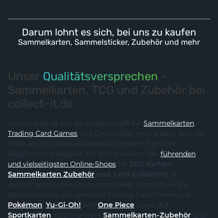
Darum lohnt es sich, bei uns zu kaufen
Sammelkarten, Sammelsticker, Zubehör und mehr
Unser
Qualitätsversprechen
–
Sammelkarten, TCG und Zubehör bei
collect-it.de
collect-it.de ist aus der Leidenschaft für
Sammelkarten
,
Trading Card Games
und Collectibles entstanden. Was vor
mehr als 30 Jahren als kleines Projekt mit großer
Begeisterung begann, hat sich zu einem der
führenden
und vielseitigsten Online-Shops
für
TCG Karten,
Sammelkarten Zubehör
und Card Collecting
im
deutschsprachigen Raum entwickelt. Durch die klare
Spezialisierung auf relevante Trading Card Games wie
Pokémon
,
Yu-Gi-Oh!
und
One Piece
sowie auf
Sportkarten
, hochwertiges
Sammelkarten-Zubehör
und