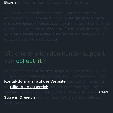
Boxen
für Trading Card Games und Collectibles.
Alle Produkte werden nach festen Qualitätsstandards
entwickelt und ausgewählt, um eine
langlebige, sichere
und zuverlässige Nutzung
zu gewährleisten. Hochwertige
Materialien und eine durchdachte Funktionalität sorgen für
ein
ausgewogenes Preis-Leistungs-Verhältnis
und eine
konstant hohe Produktqualität.
Wie erreiche ich den Kundensupport
von
collect-it
?
Du erreichst den
Kundensupport
von collect-it.de Online
Shop für Sammelkarten, Sticker und Spielwaren über das
Kontaktformular auf der Website
. Zusätzlich findest du
im
Hilfe- & FAQ-Bereich
Antworten auf häufige Fragen zu
Bestellung, Versand und Rückgabe. Unser stationärer
Card
Store in Dreieich
steht dir ebenfalls als Anlaufstelle zur
Verfügung.