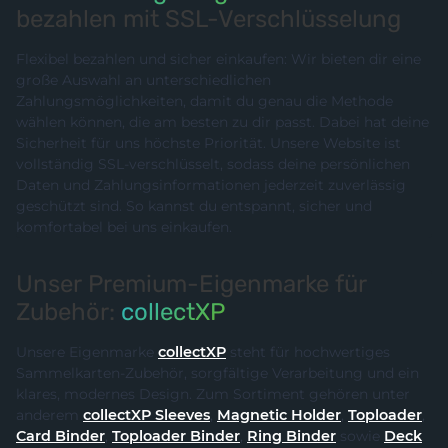
bezahlen mit SSL-Verschlüsselung
Flexibel bezahlen und sicher einkaufen: Wir bieten dir eine
große Auswahl an unterschiedlichen
Zahlungsmöglichkeiten, damit du genau die Methode
wählen können, die am besten zu dir passt. Dabei hat deine
Sicherheit für uns höchste Priorität. Unsere Website ist
vollständig SSL-verschlüsselt, sodass deine persönlichen
Daten und Zahlungsinformationen jederzeit zuverlässig
geschützt sind. So kannst du entspannt, sicher und
komfortabel bei uns einkaufen.
Unser Premium-Eigenmarke für
Zubehör:
collectXP
Unsere Eigenmarke
collectXP
steht für hochwertiges
Sammelkarten-Zubehör, sorgfältige Verarbeitung und ein
klares, modernes Design. Zum Sortiment gehören unter
anderem
collectXP Sleeves
,
Magnetic Holder
,
Toploader
,
Card Binder
,
Toploader Binder
,
Ring Binder
sowie
Deck