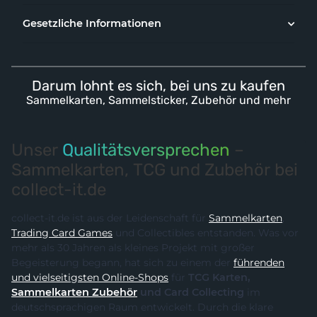
Gesetzliche Informationen
Darum lohnt es sich, bei uns zu kaufen
Sammelkarten, Sammelsticker, Zubehör und mehr
Unser
Qualitätsversprechen
–
Sammelkarten, TCG und Zubehör bei
collect-it.de
collect-it.de ist aus der Leidenschaft für
Sammelkarten
,
Trading Card Games
und Collectibles entstanden. Was vor
mehr als 30 Jahren als kleines Projekt mit großer
Begeisterung begann, hat sich zu einem der
führenden
und vielseitigsten Online-Shops
für
TCG Karten,
Sammelkarten Zubehör
und Card Collecting
im
deutschsprachigen Raum entwickelt. Durch die klare