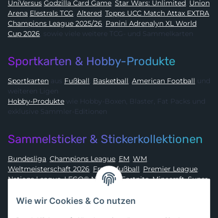
UniVersus
Godzilla Card Game
,
Star Wars: Unlimited
,
Union
Arena
Elestrals TCG
,
Altered
,
Topps UCC Match Attax EXTRA
Champions League 2025/26
,
Panini Adrenalyn XL World
Cup 2026
, sowie viele weitere TCG- und Sammelkarten
Sportkarten & Hobby-Produkte
Sportkarten
aus
Fußball
,
Basketball
,
American Football
und
weiteren Ligen
Hobby-Produkte
wie Hobby-Boxen, Blaster, Fat Packs und
exklusive Sammler-Editionen
Sammelsticker & Stickerkollektionen
Bundesliga
,
Champions League
,
EM
,
WM
,
Weltmeisterschaft 2026
,
Frauenfußball
,
Premier League
,
Nations League
,
LEGO® Ninjago
,
Fortnite
,
Minecraft
,
Super
Mario
,
Disney
,
Dragon Ball
,
Asterix
,
Batman
Wie wir Cookies & Co nutzen
Sammelkarten-Zubehör &