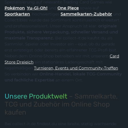
Spezialisierung auf relevante Trading Card Games wie
Pokémon
,
Yu-Gi-Oh!
und
One Piece
sowie auf
Sportkarten
, hochwertiges
Sammelkarten-Zubehör
und
Collectibles wurde das Sortiment kontinuierlich erweitert
und professionalisiert. Unser Anspruch ist klar:
originale
Produkte, sichere Verpackung, schneller Versand und
maximale Transparenz.
Bei collect-it.de kaufst du als
Sammler, Spieler oder Investor ein – egal, ob du gerade
erst einsteigst oder bereits ein erfahrener TCG-Profi bist.
Neben dem Online-Shop betreiben wir mit unserem
Card
Store Dreieich
ein stationäres Ladengeschäft mit
regelmäßigen
Turnieren, Events und Community-Treffen
.
So verbinden wir
Online-Handel, lokale TCG-Community
und fachliche Expertise
an einem Ort.
Unsere Produktwelt
– Sammelkarte,
TCG und Zubehör im Online Shop
kaufen
Bei collect-it.de findest du eine breite, stetig wachsende