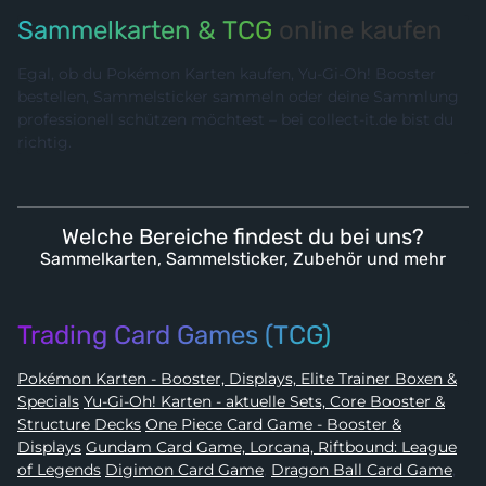
Sammelkarten & TCG
online kaufen
Egal, ob du Pokémon Karten kaufen, Yu-Gi-Oh! Booster
bestellen, Sammelsticker sammeln oder deine Sammlung
professionell schützen möchtest – bei collect-it.de bist du
richtig.
Welche Bereiche findest du bei uns?
Sammelkarten, Sammelsticker, Zubehör und mehr
Trading Card Games (TCG)
Pokémon Karten - Booster, Displays, Elite Trainer Boxen &
Specials
Yu-Gi-Oh! Karten - aktuelle Sets, Core Booster &
Structure Decks
One Piece Card Game - Booster &
Displays
Gundam Card Game, Lorcana, Riftbound: League
of Legends
Digimon Card Game
,
Dragon Ball Card Game
,