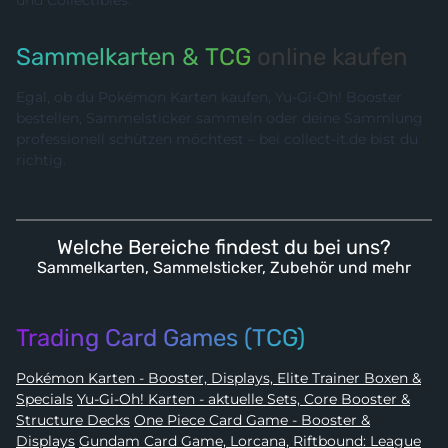
Sammelkarten & TCG
online kaufen
Egal, ob du Pokémon Karten kaufen, Yu-Gi-Oh! Booster
bestellen, Sammelsticker sammeln oder deine Sammlung
professionell schützen möchtest – bei collect-it.de bist du
richtig.
Welche Bereiche findest du bei uns?
Sammelkarten, Sammelsticker, Zubehör und mehr
Trading Card Games (TCG)
Pokémon Karten - Booster, Displays, Elite Trainer Boxen &
Specials
Yu-Gi-Oh! Karten - aktuelle Sets, Core Booster &
Structure Decks
One Piece Card Game - Booster &
Displays
Gundam Card Game, Lorcana, Riftbound: League