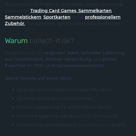
Bei collect-it.de findest du eine breite, stetig wachsende
Auswahl an
Trading Card Games
,
Sammelkarten
,
Sammelstickern
,
Sportkarten
sowie
professionellem
Zubehör
.
Für Sammler, Spieler und Hobby-Investoren.
Warum
collect-it.de?
Du profitierst von
originaler Ware, schneller Lieferung
aus Deutschland, sicherer Verpackung
und
echter
Expertise im TCG- und Sammelkartenmarkt.
Deine Vorteile auf einen Blick:
Originale Sammelkarten und geprüfte Ware
Schneller Versand aus Deutschland
Sichere Verpackung für empfindliche Karten
Fachliche Expertise und aktive TCG-Community
Online-Shop und stationärer Card Store mit Events