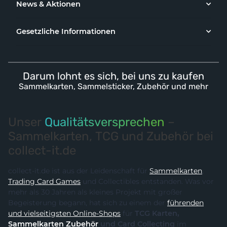
News & Aktionen
Gesetzliche Informationen
Darum lohnt es sich, bei uns zu kaufen
Sammelkarten, Sammelsticker, Zubehör und mehr
Unser
Qualitätsversprechen
–
Sammelkarten, TCG und Zubehör bei
collect-it.de
collect-it.de ist aus der Leidenschaft für
Sammelkarten
,
Trading Card Games
und Collectibles entstanden. Was vor
mehr als 30 Jahren als kleines Projekt mit großer
Begeisterung begann, hat sich zu einem der
führenden
und vielseitigsten Online-Shops
für
TCG Karten,
Sammelkarten Zubehör
und Card Collecting
im