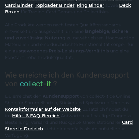
Card Binder
,
Toploader Binder
,
Ring Binder
sowie
Deck
Boxen
für Trading Card Games und Collectibles.
Alle Produkte werden nach festen Qualitätsstandards
entwickelt und ausgewählt, um eine
langlebige, sichere
und zuverlässige Nutzung
zu gewährleisten. Hochwertige
Materialien und eine durchdachte Funktionalität sorgen für
ein
ausgewogenes Preis-Leistungs-Verhältnis
und eine
konstant hohe Produktqualität.
Wie erreiche ich den Kundensupport
von
collect-it
?
Du erreichst den
Kundensupport
von collect-it.de Online
Shop für Sammelkarten, Sticker und Spielwaren über das
Kontaktformular auf der Website
. Zusätzlich findest du
im
Hilfe- & FAQ-Bereich
Antworten auf häufige Fragen zu
Bestellung, Versand und Rückgabe. Unser stationärer
Card
Store in Dreieich
steht dir ebenfalls als Anlaufstelle zur
Verfügung.