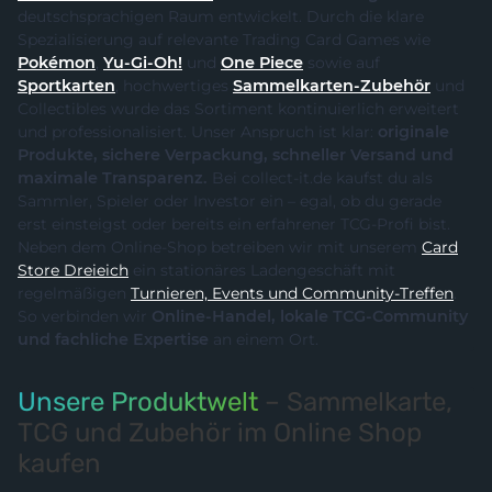
deutschsprachigen Raum entwickelt. Durch die klare
Spezialisierung auf relevante Trading Card Games wie
Pokémon
,
Yu-Gi-Oh!
und
One Piece
sowie auf
Sportkarten
, hochwertiges
Sammelkarten-Zubehör
und
Collectibles wurde das Sortiment kontinuierlich erweitert
und professionalisiert. Unser Anspruch ist klar:
originale
Produkte, sichere Verpackung, schneller Versand und
maximale Transparenz.
Bei collect-it.de kaufst du als
Sammler, Spieler oder Investor ein – egal, ob du gerade
erst einsteigst oder bereits ein erfahrener TCG-Profi bist.
Neben dem Online-Shop betreiben wir mit unserem
Card
Store Dreieich
ein stationäres Ladengeschäft mit
regelmäßigen
Turnieren, Events und Community-Treffen
.
So verbinden wir
Online-Handel, lokale TCG-Community
und fachliche Expertise
an einem Ort.
Unsere Produktwelt
– Sammelkarte,
TCG und Zubehör im Online Shop
kaufen