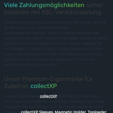
Viele Zahlungsmöglichkeiten
sicher
bezahlen mit SSL-Verschlüsselung
Flexibel bezahlen und sicher einkaufen: Wir bieten dir eine
große Auswahl an unterschiedlichen
Zahlungsmöglichkeiten, damit du genau die Methode
wählen können, die am besten zu dir passt. Dabei hat deine
Sicherheit für uns höchste Priorität. Unsere Website ist
vollständig SSL-verschlüsselt, sodass deine persönlichen
Daten und Zahlungsinformationen jederzeit zuverlässig
geschützt sind. So kannst du entspannt, sicher und
komfortabel bei uns einkaufen.
Unser Premium-Eigenmarke für
Zubehör:
collectXP
Unsere Eigenmarke
collectXP
steht für hochwertiges
Sammelkarten-Zubehör, sorgfältige Verarbeitung und ein
klares, modernes Design. Zum Sortiment gehören unter
anderem
collectXP Sleeves
,
Magnetic Holder
,
Toploader
,