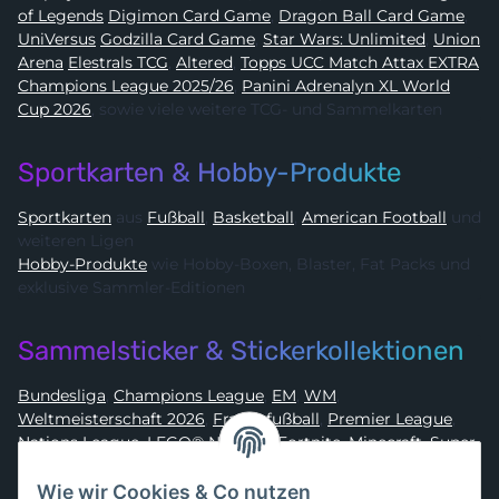
of Legends
Digimon Card Game
,
Dragon Ball Card Game
,
UniVersus
Godzilla Card Game
,
Star Wars: Unlimited
,
Union
Arena
Elestrals TCG
,
Altered
,
Topps UCC Match Attax EXTRA
Champions League 2025/26
,
Panini Adrenalyn XL World
Cup 2026
, sowie viele weitere TCG- und Sammelkarten
Sportkarten & Hobby-Produkte
Sportkarten
aus
Fußball
,
Basketball
,
American Football
und
weiteren Ligen
Hobby-Produkte
wie Hobby-Boxen, Blaster, Fat Packs und
exklusive Sammler-Editionen
Sammelsticker & Stickerkollektionen
Bundesliga
,
Champions League
,
EM
,
WM
,
Weltmeisterschaft 2026
,
Frauenfußball
,
Premier League
,
Nations League
,
LEGO® Ninjago
,
Fortnite
,
Minecraft
,
Super
Mario
,
Disney
,
Dragon Ball
,
Asterix
,
Batman
Wie wir Cookies & Co nutzen