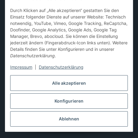
Sammelkarten-Zubehör &
Durch Klicken auf „Alle akzeptieren“ gestatten Sie den
Schutzprodukte
Einsatz folgender Dienste auf unserer Website: Technisch
notwendig, YouTube, Vimeo, Google Tracking, ReCaptcha,
Card Sleeves, Penny Sleeves
,
Premium Sleeves
,
Toploader
,
Doofinder, Google Analytics, Google Ads, Google Tag
Magnetic Holder
,
Sammelalben / Binder / Pocket Pages
,
Manager, Brevo, abocloud. Sie können die Einstellung
Deckboxen
,
Playmats
und
Aufbewahrungslösungen
jederzeit ändern (Fingerabdruck-Icon links unten). Weitere
Details finden Sie unter
Konfigurieren
und in unserer
Datenschutzerklärung
.
Impressum
|
Datenschutzerklärung
Hier kannst du uns folgen:
Alle akzeptieren
Konfigurieren
Vertrag widerrufen
* Alle Preise inkl. gesetzlicher USt., zzgl.
Versand
** Differenzbesteuerung gemäß § 25a UStG,
Ablehnen
Gebrauchtgegenstände/Sonderregelung. Die Mehrwertsteuer
wird auf der Rechnung nicht gesondert ausgewiesen.