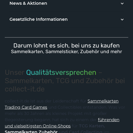
News & Aktionen
Gesetzliche Informationen
Darum lohnt es sich, bei uns zu kaufen
Sammelkarten, Sammelsticker, Zubehör und mehr
Unser
Qualitätsversprechen
–
Sammelkarten, TCG und Zubehör bei
collect-it.de
collect-it.de ist aus der Leidenschaft für
Sammelkarten
,
Trading Card Games
und Collectibles entstanden. Was vor
mehr als 30 Jahren als kleines Projekt mit großer
Begeisterung begann, hat sich zu einem der
führenden
und vielseitigsten Online-Shops
für
TCG Karten,
Sammelkarten Zubehör
und Card Collecting
im