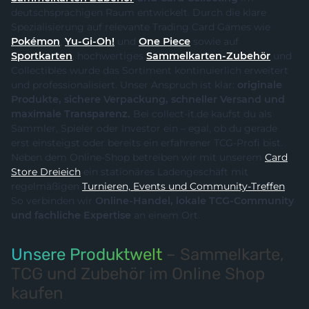
deutschsprachigen Raum entwickelt. Durch die klare
Spezialisierung auf relevante Trading Card Games wie
Pokémon
,
Yu-Gi-Oh!
und
One Piece
sowie auf
Sportkarten
, hochwertiges
Sammelkarten-Zubehör
und
Collectibles wurde das Sortiment kontinuierlich erweitert
und professionalisiert. Unser Anspruch ist klar:
originale
Produkte, sichere Verpackung, schneller Versand und
maximale Transparenz.
Bei collect-it.de kaufst du als
Sammler, Spieler oder Investor ein – egal, ob du gerade
erst einsteigst oder bereits ein erfahrener TCG-Profi bist.
Neben dem Online-Shop betreiben wir mit unserem
Card
Store Dreieich
ein stationäres Ladengeschäft mit
regelmäßigen
Turnieren, Events und Community-Treffen
.
So verbinden wir
Online-Handel, lokale TCG-Community
und fachliche Expertise
an einem Ort.
Unsere Produktwelt
– Sammelkarte,
TCG und Zubehör im Online Shop
kaufen