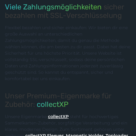
Viele Zahlungsmöglichkeiten
sicher
bezahlen mit SSL-Verschlüsselung
Flexibel bezahlen und sicher einkaufen: Wir bieten dir eine
große Auswahl an unterschiedlichen
Zahlungsmöglichkeiten, damit du genau die Methode
wählen können, die am besten zu dir passt. Dabei hat deine
Sicherheit für uns höchste Priorität. Unsere Website ist
vollständig SSL-verschlüsselt, sodass deine persönlichen
Daten und Zahlungsinformationen jederzeit zuverlässig
geschützt sind. So kannst du entspannt, sicher und
komfortabel bei uns einkaufen.
Unser Premium-Eigenmarke für
Zubehör:
collectXP
Unsere Eigenmarke
collectXP
steht für hochwertiges
Sammelkarten-Zubehör, sorgfältige Verarbeitung und ein
klares, modernes Design. Zum Sortiment gehören unter
anderem
collectXP Sleeves
,
Magnetic Holder
,
Toploader
,