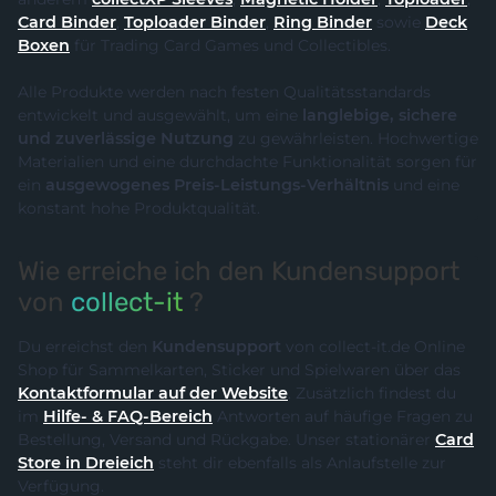
Card Binder
,
Toploader Binder
,
Ring Binder
sowie
Deck
Boxen
für Trading Card Games und Collectibles.
Alle Produkte werden nach festen Qualitätsstandards
entwickelt und ausgewählt, um eine
langlebige, sichere
und zuverlässige Nutzung
zu gewährleisten. Hochwertige
Materialien und eine durchdachte Funktionalität sorgen für
ein
ausgewogenes Preis-Leistungs-Verhältnis
und eine
konstant hohe Produktqualität.
Wie erreiche ich den Kundensupport
von
collect-it
?
Du erreichst den
Kundensupport
von collect-it.de Online
Shop für Sammelkarten, Sticker und Spielwaren über das
Kontaktformular auf der Website
. Zusätzlich findest du
im
Hilfe- & FAQ-Bereich
Antworten auf häufige Fragen zu
Bestellung, Versand und Rückgabe. Unser stationärer
Card
Store in Dreieich
steht dir ebenfalls als Anlaufstelle zur
Verfügung.