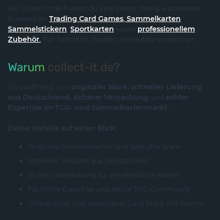
Bei collect-it.de findest du eine breite, stetig wachsende
Auswahl an
Trading Card Games
,
Sammelkarten
,
Sammelstickern
,
Sportkarten
sowie
professionellem
Zubehör
.
Für Sammler, Spieler und Hobby-Investoren.
Warum
collect-it.de?
Du profitierst von
originaler Ware, schneller Lieferung
aus Deutschland, sicherer Verpackung
und
echter
Expertise im TCG- und Sammelkartenmarkt.
Deine Vorteile auf einen Blick:
Originale Sammelkarten und geprüfte Ware
Schneller Versand aus Deutschland
Sichere Verpackung für empfindliche Karten
Fachliche Expertise und aktive TCG-Community
Online-Shop und stationärer Card Store mit Events