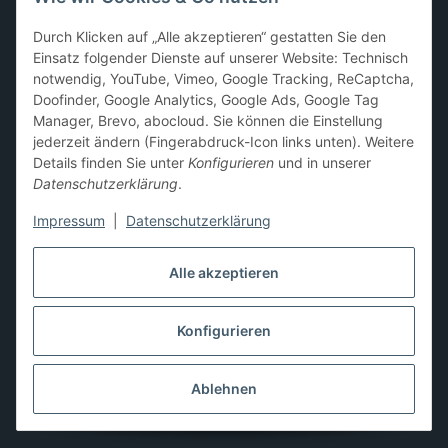
Sammelkarten-Zubehör &
Durch Klicken auf „Alle akzeptieren“ gestatten Sie den
Schutzprodukte
Einsatz folgender Dienste auf unserer Website: Technisch
notwendig, YouTube, Vimeo, Google Tracking, ReCaptcha,
Card Sleeves, Penny Sleeves
,
Premium Sleeves
,
Toploader
,
Doofinder, Google Analytics, Google Ads, Google Tag
Magnetic Holder
,
Sammelalben / Binder / Pocket Pages
,
Manager, Brevo, abocloud. Sie können die Einstellung
Deckboxen
,
Playmats
und
Aufbewahrungslösungen
jederzeit ändern (Fingerabdruck-Icon links unten). Weitere
Details finden Sie unter
Konfigurieren
und in unserer
Datenschutzerklärung
.
Impressum
|
Datenschutzerklärung
Hier kannst du uns folgen:
Alle akzeptieren
Konfigurieren
Vertrag widerrufen
* Alle Preise inkl. gesetzlicher USt., zzgl.
Versand
** Differenzbesteuerung gemäß § 25a UStG,
Ablehnen
Gebrauchtgegenstände/Sonderregelung. Die Mehrwertsteuer
wird auf der Rechnung nicht gesondert ausgewiesen.