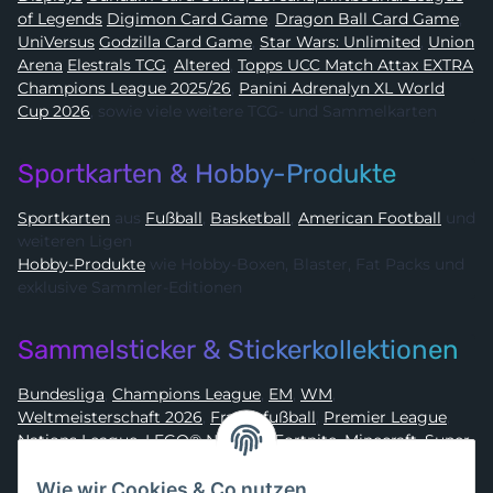
of Legends
Digimon Card Game
,
Dragon Ball Card Game
,
UniVersus
Godzilla Card Game
,
Star Wars: Unlimited
,
Union
Arena
Elestrals TCG
,
Altered
,
Topps UCC Match Attax EXTRA
Champions League 2025/26
,
Panini Adrenalyn XL World
Cup 2026
, sowie viele weitere TCG- und Sammelkarten
Sportkarten & Hobby-Produkte
Sportkarten
aus
Fußball
,
Basketball
,
American Football
und
weiteren Ligen
Hobby-Produkte
wie Hobby-Boxen, Blaster, Fat Packs und
exklusive Sammler-Editionen
Sammelsticker & Stickerkollektionen
Bundesliga
,
Champions League
,
EM
,
WM
,
Weltmeisterschaft 2026
,
Frauenfußball
,
Premier League
,
Nations League
,
LEGO® Ninjago
,
Fortnite
,
Minecraft
,
Super
Mario
,
Disney
,
Dragon Ball
,
Asterix
,
Batman
Wie wir Cookies & Co nutzen