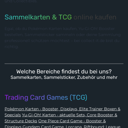
und Collectibles.
Sammelkarten & TCG
online kaufen
Egal, ob du Pokémon Karten kaufen, Yu-Gi-Oh! Booster
bestellen, Sammelsticker sammeln oder deine Sammlung
professionell schützen möchtest – bei collect-it.de bist du
richtig.
Welche Bereiche findest du bei uns?
Sammelkarten, Sammelsticker, Zubehör und mehr
Trading Card Games (TCG)
Pokémon Karten - Booster, Displays, Elite Trainer Boxen &
Specials
Yu-Gi-Oh! Karten - aktuelle Sets, Core Booster &
Structure Decks
One Piece Card Game - Booster &
Displays
Gundam Card Game, Lorcana, Riftbound: League