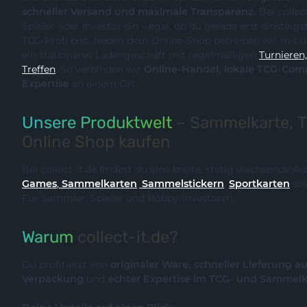
schneller Versand und maximale Transparenz.
Bei collect-it.de kaufst du als Sammler,
Spieler oder Investor ein – egal, ob du gerade erst einsteigst oder bereits ein erfahrener
TCG-Profi bist. Neben dem Online-Shop betreiben wir m
ein stationäres Ladengeschäft mit regelmäßigen
Turnieren, Events und Communit
Treffen
. So verbinden wir
Online-Handel, lokale TCG-Community und fachliche
Expertise
an einem Ort.
Unsere Produktwelt
– Sammelkarte, 
Online Shop kaufen
Bei collect-it.de findest du eine breite, stetig wachsende 
Games
,
Sammelkarten
,
Sammelstickern
,
Sportkarten
so
Für Sammler, Spieler und Hobby-Investoren.
Warum
collect-it.de?
Du profitierst von
originaler Ware, schneller Lieferung a
Verpackung
und
echter Expertise im TCG- und Sammel