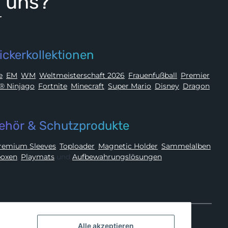
i uns?
r
ickerkollektionen
ue
,
EM
,
WM
,
Weltmeisterschaft 2026
,
Frauenfußball
,
Premier
LEGO® Ninjago
,
Fortnite
,
Minecraft
,
Super Mario
,
Disney
,
Dragon
ehör & Schutzprodukte
Premium Sleeves
,
Toploader
,
Magnetic Holder
,
Sammelalben
oxen
,
Playmats
und
Aufbewahrungslösungen
Alle akzeptieren