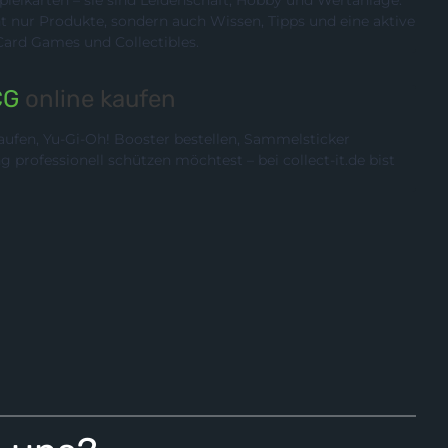
ielkarten – sie sind Leidenschaft, Hobby und Wertanlage.
cht nur Produkte, sondern auch Wissen, Tipps und eine aktive
rd Games und Collectibles.
CG
online kaufen
ufen, Yu-Gi-Oh! Booster bestellen, Sammelsticker
rofessionell schützen möchtest – bei collect-it.de bist