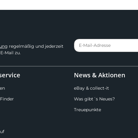
rung
regelmäßig und jederzeit
E-Mail zu.
ervice
News & Aktionen
en
eBay & collect-it
Finder
Was gibt´s Neues?
Treuepunkte
uf