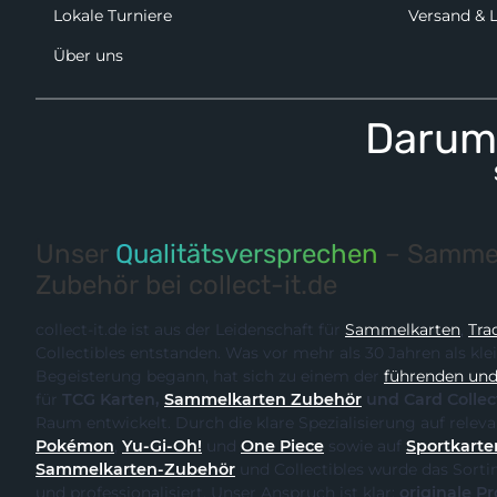
Lokale Turniere
Versand & 
Über uns
Darum 
Unser
Qualitätsversprechen
– Sammel
Zubehör bei collect-it.de
collect-it.de ist aus der Leidenschaft für
Sammelkarten
,
Tra
Collectibles entstanden. Was vor mehr als 30 Jahren als kle
Begeisterung begann, hat sich zu einem der
führenden und 
für
TCG Karten,
Sammelkarten Zubehör
und Card Collec
Raum entwickelt. Durch
Pokémon
,
Yu-Gi-Oh!
und
One Piece
sowie auf
Sportkarte
Sammelkarten-Zubehör
und Collectibles wurde das Sortiment kontinuierlich erweitert
und professionalisiert. Unser Anspruch ist klar:
originale Produk