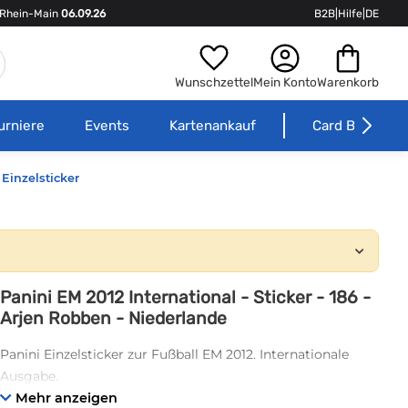
Rhein-Main
06.09.26
B2B
|
Hilfe
|
DE
Wunschzettel
Mein Konto
Warenkorb
urniere
Events
Kartenankauf
Card Börse
Einzelsticker
Panini EM 2012 International - Sticker - 186 -
Arjen Robben - Niederlande
Panini Einzelsticker zur Fußball EM 2012. Internationale
Ausgabe.
Mehr anzeigen