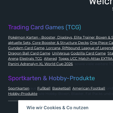
Welch
Trading Card Games (TCG)
Pokémon 
aktuelle Sets, Core Booster & Structure Decks
One Piec
Gundam Card Game, Lorcana, Riftbound: League of Legen
Dragon Ball Card Game
,
UniVersus
Godzilla Card Game
,
Arena
Elestrals TCG
,
Altered
,
Topps UCC Match Attax EXTRA
Panini Adrenalyn XL World Cup 2026
, sowie viele weitere
Sportkarten & Hobby-Produkte
Sportkarten
aus
Fußball
,
Basketball
,
American Football
und
Hobby-Produkte
wie Hobby-Boxen, Blaster, Fat Packs und 
Wie wir Cookies & Co nutzen