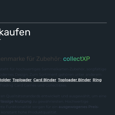
 kaufen
r
enmarke für Zubehör:
collectXP
steht für hochwertiges Sammelkarten-Zubehör, sorgfältige
 modernes Design. Zum Sortiment gehören unter anderem
Holder
,
Toploader
,
Card Binder
,
Toploader Binder
,
Ring
 Trading Card Games und Collectibles.
ten Qualitätsstandards entwickelt und ausgewählt, um eine
rlässige Nutzung
zu gewährleisten. Hochwertige
te Funktionalität sorgen für ein
ausgewogenes Preis-
 konstant hohe Produktqualität.