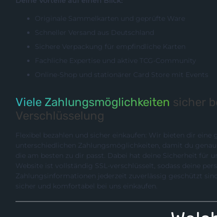
Deine Vorteile auf einen Blick:
Originale Sammelkarten und geprüfte Ware
Schneller Versand aus Deutschland
Sichere Verpackung für empfindliche Karten
Fachliche Expertise und aktive TCG-Community
Online-Shop und stationärer Card Store mit Events
Viele Zahlungsmöglichkeiten
sicher 
Verschlüsselung
Flexibel bezahlen und sicher einkaufen: Wir bieten dir eine
unterschiedlichen Zahlungsmöglichkeiten, damit du genau die Methode wählen können,
die am besten zu dir passt. Dabei hat deine Sicherheit für uns hö
Website ist vollständig SSL-verschlüsselt, sodass deine pe
Zahlungsinformationen jederzeit zuverlässig geschützt sind. So kannst du entspannt,
sicher und komfortabel bei uns einkaufen.