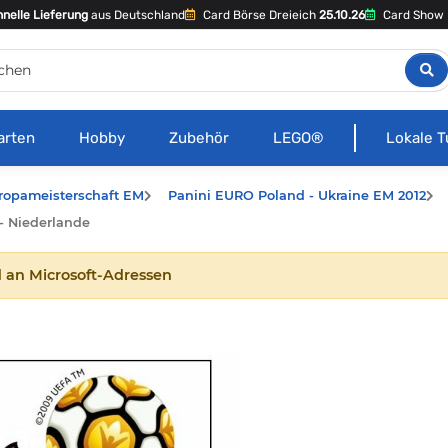
nelle Lieferung
aus Deutschland
Card Börse Dreieich
25.10.26
Card Show 
arten
Hobby
Zubehör
LEGO®
Lokale T
ropameisterschaft EM
Panini EURO Poland - Ukraine EM 2012
 - Niederlande
 an Microsoft-Adressen