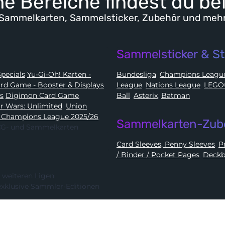
e Bereiche findest du be
Sammelkarten, Sammelsticker, Zubehör und meh
Sammelsticker & St
Karten - Booster, Displays, Elite Trainer Boxen & Specials
Yu-Gi-Oh! Karten -
Bundesliga
,
Champions Leag
e Card Game - Booster & Displays
League
,
Nations League
,
ds
Digimon Card Game
,
Ball
,
Asterix
,
Batman
Star Wars: Unlimited
,
Union
 Champions League 2025/26
,
Sammelkarten-Zub
 TCG- und Sammelkarten
Card Sleeves, Penny Sleeves
,
/ Binder / Pocket Pages
,
Deckb
 weiteren Ligen
exklusive Sammler-Editionen