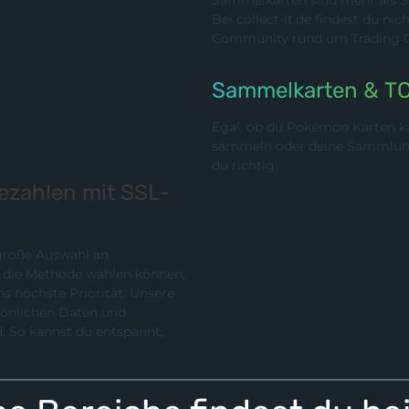
Sammelkarten sind mehr als Sp
Bei collect-it.de findest du ni
Community rund um Trading Ca
Sammelkarten & T
Egal, ob du Pokémon Karten ka
sammeln oder deine Sammlung p
du richtig.
bezahlen mit SSL-
 große Auswahl an
chste Priorität. Unsere
rsönlichen Daten und