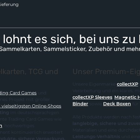
Lieferung
lohnt es sich, bei uns zu
Sammelkarten, Sammelsticker, Zubehör und meh
karten, TCG und
Unser Premium-Eig
Unsere Eigenmarke
collectXP
Verarbeitung und ein klares,
ding Card Games
und
collectXP Sleeves
,
Magnetic 
ines Projekt mit großer
Binder
sowie
Deck Boxen
für
vielseitigsten Online-Shops
ting
im deutschsprachigen
Alle Produkte werden nach fes
 die klare Spezialisierung auf relevante Trading Card Games wie
langlebige, sichere und zuve
n
, hochwertiges
Materialien und eine durchdach
Leistungs-Verhältnis
und eine
te, sichere Verpackung,