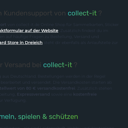
en Kundensupport von
collect-it
?
ort
von collect-it.de Online Shop für Sammelkarten, Sticker
ktformular auf der Website
. Zusätzlich findest du im
n auf häufige Fragen zu Bestellung, Versand und
ard Store in Dreieich
steht dir ebenfalls als Anlaufstelle zur
er Versand bei
collect-it
?
ig aus Deutschland. Bestellungen werden in der Regel
n
bearbeitet und versendet. Die Versandkosten starten ab
ellwert von 80 € versandkostenfrei
. Zusätzlich stehen
rbeitung,
Expressversand
sowie eine
kostenfreie
ur Verfügung.
eln, spielen & schützen