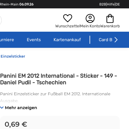
Rhein-Main
06.09.26
B2B
|
Hilfe
|
DE
Wunschzettel
Mein Konto
Warenkorb
urniere
Events
Kartenankauf
Card Börse
Einzelsticker
Panini EM 2012 International - Sticker - 149 -
Daniel Pudil - Tschechien
Panini Einzelsticker zur Fußball EM 2012. Internationale
Ausgabe.
Mehr anzeigen
0,69 €