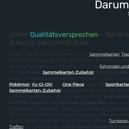
Darum 
Unser
Qualitätsversprechen
– Sammel
Zubehör bei collect-it.de
collect-it.de ist aus der Leidenschaft für
Sammelkarten
,
Tra
Collectibles entstanden. Was vor mehr als 30 Jahren als kle
Begeisterung begann, hat sich zu einem der
führenden und 
für
TCG Karten,
Sammelkarten Zubehör
und Card Collec
Raum entwickelt. Durch
Pokémon
,
Yu-Gi-Oh!
und
One Piece
sowie auf
Sportkarte
Sammelkarten-Zubehör
und Collectibles wurde das Sortiment kontinuierlich erweitert
und professionalisiert. Unser Anspruch ist klar:
originale Produk
schneller Versand und maximale Transparenz.
Bei collect-it.de kaufst du als Sammler,
Spieler oder Investor ein – egal, ob du gerade erst einsteigst oder bereits ein erfahrener
TCG-Profi bist. Neben dem Online-Shop betreiben wir m
ein stationäres Ladengeschäft mit regelmäßigen
Turnieren, Events und Communit
Treffen
. So verbinden wir
Online-Handel, lokale TCG-Community und fachliche