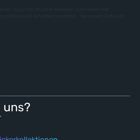
ufen, Yu-Gi-Oh! Booster bestellen, Sammelsticker
rofessionell schützen möchtest – bei collect-it.de bist
i uns?
r
ickerkollektionen