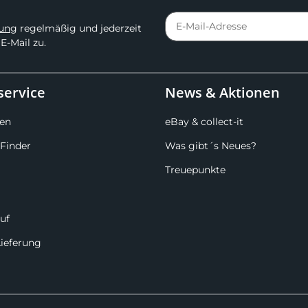
rung
regelmäßig und jederzeit
E-Mail zu.
ervice
News & Aktionen
en
eBay & collect-it
Finder
Was gibt´s Neues?
Treuepunkte
uf
Lieferung