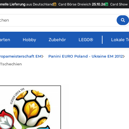
nelle Lieferung
aus Deutschland
Card Börse Dreieich
25.10.26
Card Show 
arten
Hobby
Zubehör
LEGO®
Lokale T
ropameisterschaft EM
Panini EURO Poland - Ukraine EM 2012
- Tschechien