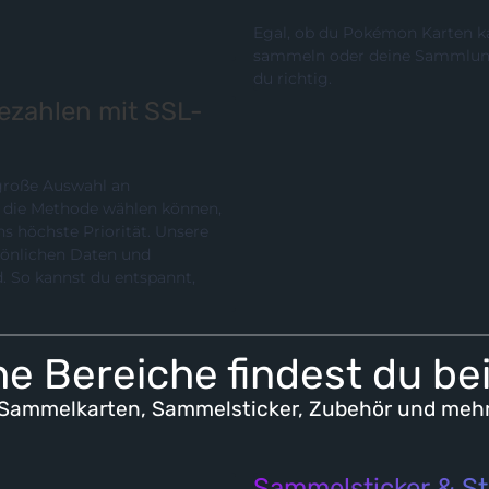
Egal, ob du Pokémon Karten ka
sammeln oder deine Sammlung p
du richtig.
bezahlen mit SSL-
 große Auswahl an
chste Priorität. Unsere
rsönlichen Daten und
e Bereiche findest du be
Sammelkarten, Sammelsticker, Zubehör und meh
Sammelsticker & St