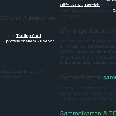
Hilfe- & FAQ-Bereich
Antworte
Rückgabe. Unser stationärer
C
Verfügung.
TCG und Zubehör im
Wie lange dauert d
Auswahl an
Trading Card
Der Versand erfolgt zuverläss
wie
professionellem Zubehör
.
innerhalb von 1–2 Werktage
3,99 €
und sind
ab einem Best
DHL-Versand, priorisierte Bea
Selbstabholung in Dreieich
z
us Deutschland, sicherer
Sammelkarten
samm
kartenmarkt.
Sammelkarten sind mehr als Sp
Bei collect-it.de findest du ni
Community rund um Trading Ca
Sammelkarten & T