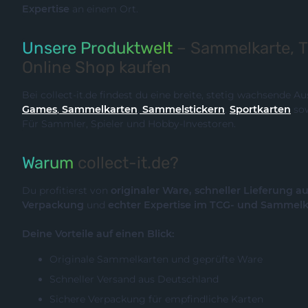
Expertise
an einem Ort.
Unsere Produktwelt
– Sammelkarte, 
Online Shop kaufen
Bei collect-it.de findest du eine breite, stetig wachsende 
Games
,
Sammelkarten
,
Sammelstickern
,
Sportkarten
so
Für Sammler, Spieler und Hobby-Investoren.
Warum
collect-it.de?
Du profitierst von
originaler Ware, schneller Lieferung a
Verpackung
und
echter Expertise im TCG- und Sammel
Deine Vorteile auf einen Blick:
Originale Sammelkarten und geprüfte Ware
Schneller Versand aus Deutschland
Sichere Verpackung für empfindliche Karten