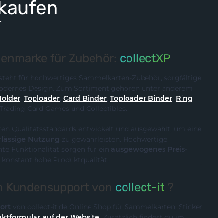
 kaufen
r
enmarke für Zubehör:
collectXP
steht für hochwertiges Sammelkarten-Zubehör, sorgfältige
 modernes Design. Zum Sortiment gehören unter anderem
Holder
,
Toploader
,
Card Binder
,
Toploader Binder
,
Ring
 Trading Card Games und Collectibles.
ten Qualitätsstandards entwickelt und ausgewählt, um eine
rlässige Nutzung
zu gewährleisten. Hochwertige
te Funktionalität sorgen für ein
ausgewogenes Preis-
 konstant hohe Produktqualität.
en Kundensupport von
collect-it
?
ort
von collect-it.de Online Shop für Sammelkarten, Sticker
ktformular auf der Website
. Zusätzlich findest du im