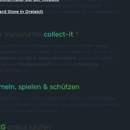
n auf häufige Fragen zu Bestellung, Versand und
ard Store in Dreieich
steht dir ebenfalls als Anlaufstelle zur
er Versand bei
collect-it
?
ig aus Deutschland. Bestellungen werden in der Regel
n
bearbeitet und versendet. Die Versandkosten starten ab
ellwert von 80 € versandkostenfrei
. Zusätzlich stehen
rbeitung,
Expressversand
sowie eine
kostenfreie
ur Verfügung.
eln, spielen & schützen
ielkarten – sie sind Leidenschaft, Hobby und Wertanlage.
cht nur Produkte, sondern auch Wissen, Tipps und eine aktive
rd Games und Collectibles.
CG
online kaufen