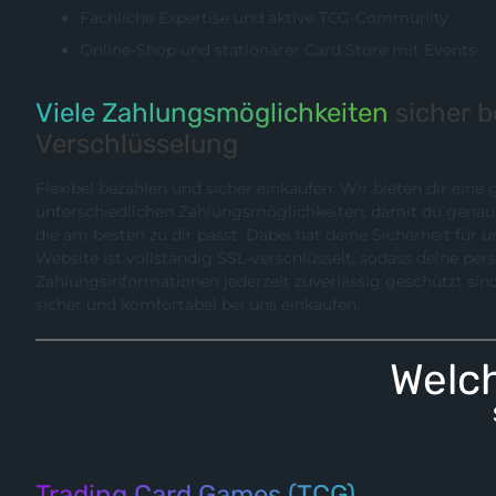
Fachliche Expertise und aktive TCG-Community
Online-Shop und stationärer Card Store mit Events
Viele Zahlungsmöglichkeiten
sicher 
Verschlüsselung
Flexibel bezahlen und sicher einkaufen: Wir bieten dir eine
unterschiedlichen Zahlungsmöglichkeiten, damit du genau die Methode wählen können,
die am besten zu dir passt. Dabei hat deine Sicherheit für uns hö
Website ist vollständig SSL-verschlüsselt, sodass deine pe
Zahlungsinformationen jederzeit zuverlässig geschützt sind. So kannst du entspannt,
sicher und komfortabel bei uns einkaufen.
Welch
Trading Card Games (TCG)