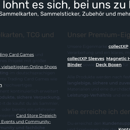
lohnt es sich, bei uns zu
Sammelkarten, Sammelsticker, Zubehör und meh
karten, TCG und
Unser Premium-Eig
Unsere Eigenmarke
collectXP
Verarbeitung und ein klares,
ding Card Games
und
collectXP Sleeves
,
Magnetic 
ines Projekt mit großer
Binder
sowie
Deck Boxen
für
vielseitigsten Online-Shops
ting
im deutschsprachigen
Alle Produkte werden nach fes
 die klare Spezialisierung auf relevante Trading Card Games wie
langlebige, sichere und zuve
n
, hochwertiges
Materialien und eine durchdach
Leistungs-Verhältnis
und eine
te, sichere Verpackung,
Wie erreiche ich d
it unserem
Card Store Dreieich
y-
Du erreichst den
Kundensupp
und Spielwaren über das
Konta