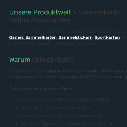
Unsere Produktwelt
– Sammelkarte, 
Online Shop kaufen
Bei collect-it.de findest du eine breite, stetig wachsende 
Games
,
Sammelkarten
,
Sammelstickern
,
Sportkarten
so
Für Sammler, Spieler und Hobby-Investoren.
Warum
collect-it.de?
Du profitierst von
originaler Ware, schneller Lieferung a
Verpackung
und
echter Expertise im TCG- und Sammel
Deine Vorteile auf einen Blick:
Originale Sammelkarten und geprüfte Ware
Schneller Versand aus Deutschland
Sichere Verpackung für empfindliche Karten
Fachliche Expertise und aktive TCG-Community