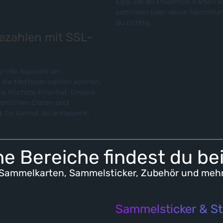
Egal, ob du Pokémon Karten ka
sammeln oder deine Sammlung p
du richtig.
bezahlen mit SSL-
 große Auswahl an
chste Priorität. Unsere
rsönlichen Daten und
e Bereiche findest du be
Sammelkarten, Sammelsticker, Zubehör und meh
Sammelsticker & St