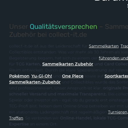
Unser
Qualitätsversprechen
– Sammel
Zubehör bei collect-it.de
collect-it.de ist aus der Leidenschaft für
Sammelkarten
,
Tra
Collectibles entstanden. Was vor mehr als 30 Jahren als kle
Begeisterung begann, hat sich zu einem der
führenden und 
für
TCG Karten,
Sammelkarten Zubehör
und Card Collec
Raum entwickelt. Durch
Pokémon
,
Yu-Gi-Oh!
und
One Piece
sowie auf
Sportkarte
Sammelkarten-Zubehör
und Collectibles wurde das Sortiment kontinuierlich erweitert
und professionalisiert. Unser Anspruch ist klar:
originale Produk
schneller Versand und maximale Transparenz.
Bei collect-it.de kaufst du als Sammler,
Spieler oder Investor ein – egal, ob du gerade erst einsteigst oder bereits ein erfahrener
TCG-Profi bist. Neben dem Online-Shop betreiben wir m
ein stationäres Ladengeschäft mit regelmäßigen
Turnieren, Events und Communit
Treffen
. So verbinden wir
Online-Handel, lokale TCG-Community und fachliche
Expertise
an einem Ort.