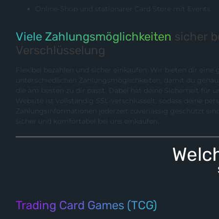
Online-Shop und stationärer Card Store mit Events
Viele Zahlungsmöglichkeiten
sicher 
Verschlüsselung
Flexibel bezahlen und sicher einkaufen: Wir bieten dir eine
unterschiedlichen Zahlungsmöglichkeiten, damit du genau die Methode wählen können,
die am besten zu dir passt. Dabei hat deine Sicherheit für uns hö
Website ist vollständig SSL-verschlüsselt, sodass deine pe
Zahlungsinformationen jederzeit zuverlässig geschützt sind. So kannst du entspannt,
sicher und komfortabel bei uns einkaufen.
Welch
Trading Card Games (TCG)