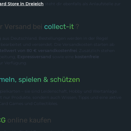
ard Store in Dreieich
steht dir ebenfalls als Anlaufstelle zur
er Versand bei
collect-it
?
ig aus Deutschland. Bestellungen werden in der Regel
n
bearbeitet und versendet. Die Versandkosten starten ab
ellwert von 80 € versandkostenfrei
. Zusätzlich stehen
rbeitung,
Expressversand
sowie eine
kostenfreie
ur Verfügung.
eln, spielen & schützen
ielkarten – sie sind Leidenschaft, Hobby und Wertanlage.
cht nur Produkte, sondern auch Wissen, Tipps und eine aktive
rd Games und Collectibles.
CG
online kaufen