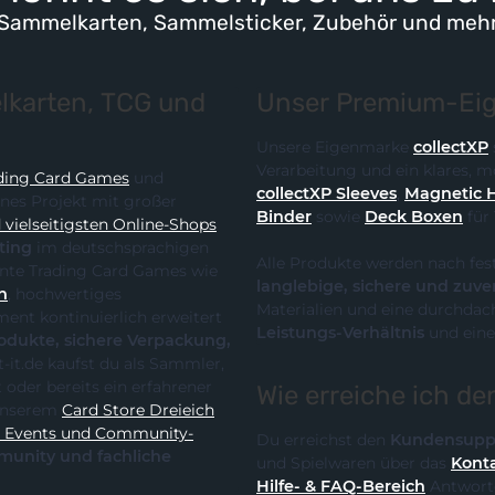
Sammelkarten, Sammelsticker, Zubehör und meh
karten, TCG und
Unser Premium-Eig
Unsere Eigenmarke
collectXP
Verarbeitung und ein klares,
ding Card Games
und
collectXP Sleeves
,
Magnetic 
ines Projekt mit großer
Binder
sowie
Deck Boxen
für
vielseitigsten Online-Shops
ting
im deutschsprachigen
Alle Produkte werden nach fes
 die klare Spezialisierung auf relevante Trading Card Games wie
langlebige, sichere und zuve
n
, hochwertiges
Materialien und eine durchdach
Leistungs-Verhältnis
und eine
te, sichere Verpackung,
Wie erreiche ich d
it unserem
Card Store Dreieich
y-
Du erreichst den
Kundensupp
und Spielwaren über das
Konta
Hilfe- & FAQ-Bereich
Antworte