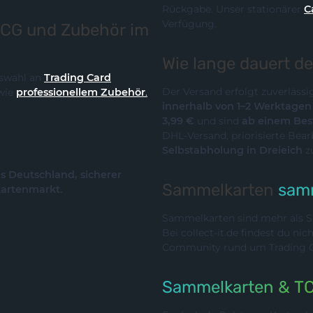
Rückgabe. Unser stationärer
C
Verfügung.
TCG und Zubehör im
Wie lange dauert d
Auswahl an
Trading Card
Der Versand erfolgt zuverläss
wie
professionellem Zubehör
.
innerhalb von 1–2 Werktage
3,99 €
und sind
ab einem Best
DHL-Versand, priorisierte Bea
Selbstabholung in Dreieich
z
us Deutschland, sicherer
Sammelkarten
samm
kartenmarkt.
Sammelkarten sind mehr als Sp
Bei collect-it.de findest du ni
Community rund um Trading Ca
Sammelkarten & T