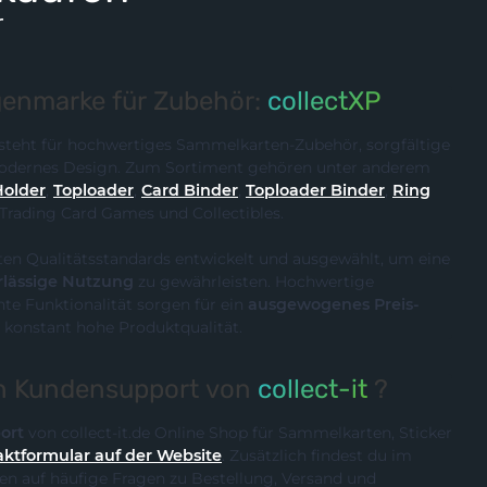
r
enmarke für Zubehör:
collectXP
steht für hochwertiges Sammelkarten-Zubehör, sorgfältige
 modernes Design. Zum Sortiment gehören unter anderem
Holder
,
Toploader
,
Card Binder
,
Toploader Binder
,
Ring
 Trading Card Games und Collectibles.
ten Qualitätsstandards entwickelt und ausgewählt, um eine
rlässige Nutzung
zu gewährleisten. Hochwertige
te Funktionalität sorgen für ein
ausgewogenes Preis-
 konstant hohe Produktqualität.
en Kundensupport von
collect-it
?
ort
von collect-it.de Online Shop für Sammelkarten, Sticker
ktformular auf der Website
. Zusätzlich findest du im
n auf häufige Fragen zu Bestellung, Versand und