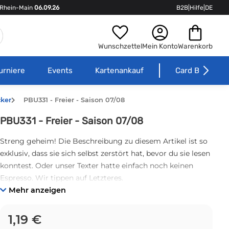
Rhein-Main
06.09.26
B2B
|
Hilfe
|
DE
Wunschzettel
Mein Konto
Warenkorb
urniere
Events
Kartenankauf
Card Börse
cker
PBU331 - Freier - Saison 07/08
PBU331 - Freier - Saison 07/08
Streng geheim! Die Beschreibung zu diesem Artikel ist so
exklusiv, dass sie sich selbst zerstört hat, bevor du sie lesen
konntest. Oder unser Texter hatte einfach noch keinen
Espresso. Wir tippen auf Letzteres.
Mehr anzeigen
1,19 €