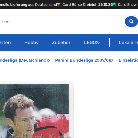
nelle Lieferung
aus Deutschland
Card Börse Dreieich
25.10.26
Card Show 
arten
Hobby
Zubehör
LEGO®
Lokale T
ndesliga (Deutschland)
Panini Bundesliga 2007/08
Einzelsti