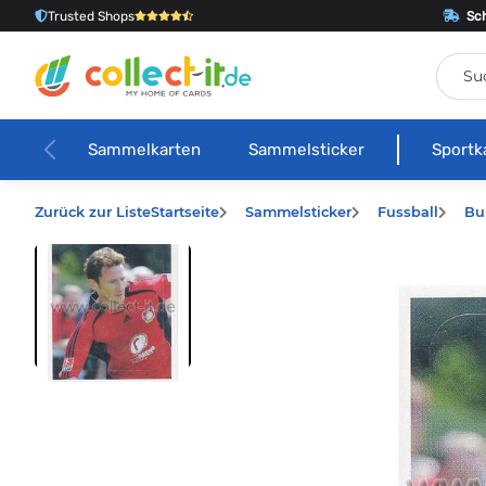
Trusted Shops
Sch
Sammelkarten
Sammelsticker
Sportk
Zurück zur Liste
Startseite
Sammelsticker
Fussball
Bu