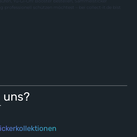
ufen, Yu-Gi-Oh! Booster bestellen, Sammelsticker
rofessionell schützen möchtest – bei collect-it.de bist
i uns?
r
ickerkollektionen