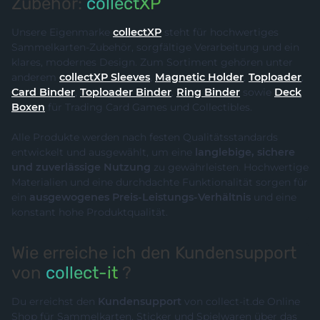
Zubehör:
collectXP
Unsere Eigenmarke
collectXP
steht für hochwertiges
Sammelkarten-Zubehör, sorgfältige Verarbeitung und ein
klares, modernes Design. Zum Sortiment gehören unter
anderem
collectXP Sleeves
,
Magnetic Holder
,
Toploader
,
Card Binder
,
Toploader Binder
,
Ring Binder
sowie
Deck
Boxen
für Trading Card Games und Collectibles.
Alle Produkte werden nach festen Qualitätsstandards
entwickelt und ausgewählt, um eine
langlebige, sichere
und zuverlässige Nutzung
zu gewährleisten. Hochwertige
Materialien und eine durchdachte Funktionalität sorgen für
ein
ausgewogenes Preis-Leistungs-Verhältnis
und eine
konstant hohe Produktqualität.
Wie erreiche ich den Kundensupport
von
collect-it
?
Du erreichst den
Kundensupport
von collect-it.de Online
Shop für Sammelkarten, Sticker und Spielwaren über das