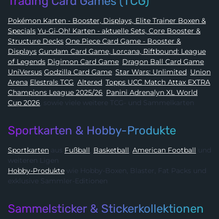
Trading Card Games (TCG)
Pokémon Karten - Booster, Displays, Elite Trainer Boxen &
Specials
Yu-Gi-Oh! Karten - aktuelle Sets, Core Booster &
Structure Decks
One Piece Card Game - Booster &
Displays
Gundam Card Game, Lorcana, Riftbound: League
of Legends
Digimon Card Game
,
Dragon Ball Card Game
,
UniVersus
Godzilla Card Game
,
Star Wars: Unlimited
,
Union
Arena
Elestrals TCG
,
Altered
,
Topps UCC Match Attax EXTRA
Champions League 2025/26
,
Panini Adrenalyn XL World
Cup 2026
, sowie viele weitere TCG- und Sammelkarten
Sportkarten & Hobby-Produkte
Sportkarten
aus
Fußball
,
Basketball
,
American Football
und
weiteren Ligen
Hobby-Produkte
wie Hobby-Boxen, Blaster, Fat Packs und
exklusive Sammler-Editionen
Sammelsticker & Stickerkollektionen