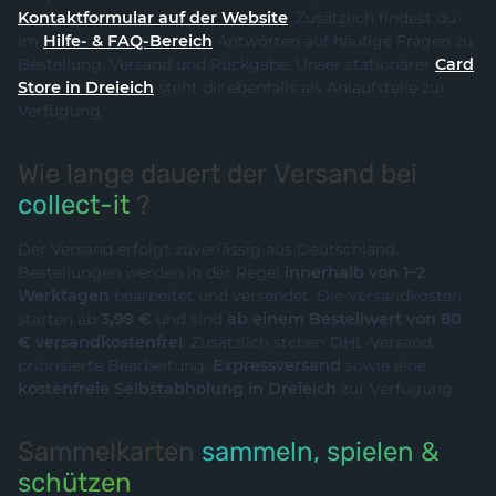
Kontaktformular auf der Website
. Zusätzlich findest du
im
Hilfe- & FAQ-Bereich
Antworten auf häufige Fragen zu
Bestellung, Versand und Rückgabe. Unser stationärer
Card
Store in Dreieich
steht dir ebenfalls als Anlaufstelle zur
Verfügung.
Wie lange dauert der Versand bei
collect-it
?
Der Versand erfolgt zuverlässig aus Deutschland.
Bestellungen werden in der Regel
innerhalb von 1–2
Werktagen
bearbeitet und versendet. Die Versandkosten
starten ab
3,99 €
und sind
ab einem Bestellwert von 80
€ versandkostenfrei
. Zusätzlich stehen DHL-Versand,
priorisierte Bearbeitung,
Expressversand
sowie eine
kostenfreie Selbstabholung in Dreieich
zur Verfügung.
Sammelkarten
sammeln, spielen &
schützen