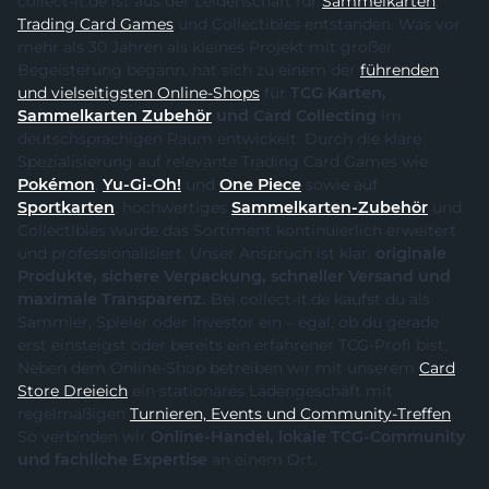
collect-it.de ist aus der Leidenschaft für
Sammelkarten
,
Trading Card Games
und Collectibles entstanden. Was vor
mehr als 30 Jahren als kleines Projekt mit großer
Begeisterung begann, hat sich zu einem der
führenden
und vielseitigsten Online-Shops
für
TCG Karten,
Sammelkarten Zubehör
und Card Collecting
im
deutschsprachigen Raum entwickelt. Durch die klare
Spezialisierung auf relevante Trading Card Games wie
Pokémon
,
Yu-Gi-Oh!
und
One Piece
sowie auf
Sportkarten
, hochwertiges
Sammelkarten-Zubehör
und
Collectibles wurde das Sortiment kontinuierlich erweitert
und professionalisiert. Unser Anspruch ist klar:
originale
Produkte, sichere Verpackung, schneller Versand und
maximale Transparenz.
Bei collect-it.de kaufst du als
Sammler, Spieler oder Investor ein – egal, ob du gerade
erst einsteigst oder bereits ein erfahrener TCG-Profi bist.
Neben dem Online-Shop betreiben wir mit unserem
Card
Store Dreieich
ein stationäres Ladengeschäft mit
regelmäßigen
Turnieren, Events und Community-Treffen
.
So verbinden wir
Online-Handel, lokale TCG-Community
und fachliche Expertise
an einem Ort.