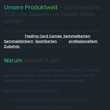
Unsere Produktwelt
– Sammelkarte,
TCG und Zubehör im Online Shop
kaufen
Bei collect-it.de findest du eine breite, stetig wachsende
Auswahl an
Trading Card Games
,
Sammelkarten
,
Sammelstickern
,
Sportkarten
sowie
professionellem
Zubehör
.
Für Sammler, Spieler und Hobby-Investoren.
Warum
collect-it.de?
Du profitierst von
originaler Ware, schneller Lieferung
aus Deutschland, sicherer Verpackung
und
echter
Expertise im TCG- und Sammelkartenmarkt.
Deine Vorteile auf einen Blick:
Originale Sammelkarten und geprüfte Ware
Schneller Versand aus Deutschland