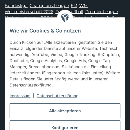
Bundesliga
,
Champions League
,
EM
,
WM
,
Weltmeisterschaft 2026
,
Frauenfußball
,
Premier League
,
Nations League
,
LEGO® Ninjago
,
Fortnite
,
Minecraft
,
Super
Mario
,
Disney
,
Dragon Ball
,
Asterix
,
Batman
Wie wir Cookies & Co nutzen
Sammelkarten-Zubehör &
Durch Klicken auf „Alle akzeptieren“ gestatten Sie den
Schutzprodukte
Einsatz folgender Dienste auf unserer Website: Technisch
notwendig, YouTube, Vimeo, Google Tracking, ReCaptcha,
Card Sleeves, Penny Sleeves
,
Premium Sleeves
,
Toploader
,
Doofinder, Google Analytics, Google Ads, Google Tag
Magnetic Holder
,
Sammelalben / Binder / Pocket Pages
,
Manager, Brevo, abocloud. Sie können die Einstellung
Deckboxen
,
Playmats
und
Aufbewahrungslösungen
jederzeit ändern (Fingerabdruck-Icon links unten). Weitere
Details finden Sie unter
Konfigurieren
und in unserer
Datenschutzerklärung
.
Impressum
|
Datenschutzerklärung
Hier kannst du uns folgen:
Alle akzeptieren
Konfigurieren
Vertrag widerrufen