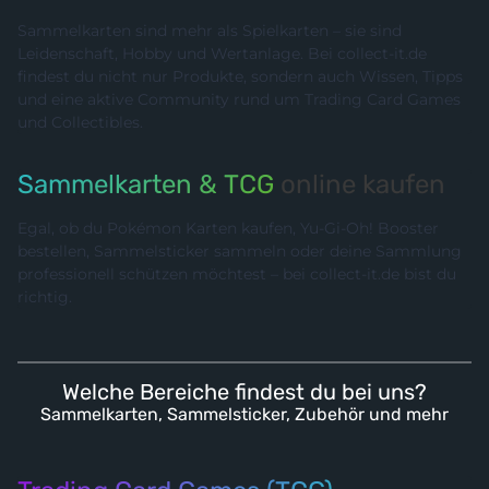
Sammelkarten sind mehr als Spielkarten – sie sind
Leidenschaft, Hobby und Wertanlage. Bei collect-it.de
findest du nicht nur Produkte, sondern auch Wissen, Tipps
und eine aktive Community rund um Trading Card Games
und Collectibles.
Sammelkarten & TCG
online kaufen
Egal, ob du Pokémon Karten kaufen, Yu-Gi-Oh! Booster
bestellen, Sammelsticker sammeln oder deine Sammlung
professionell schützen möchtest – bei collect-it.de bist du
richtig.
Welche Bereiche findest du bei uns?
Sammelkarten, Sammelsticker, Zubehör und mehr