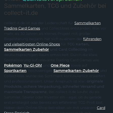
Sammelkarten, TCG und Zubehör bei
collect-it.de
collect-it.de ist aus der Leidenschaft für
Sammelkarten
,
Trading Card Games
und Collectibles entstanden. Was vor
mehr als 30 Jahren als kleines Projekt mit großer
Begeisterung begann, hat sich zu einem der
führenden
und vielseitigsten Online-Shops
für
TCG Karten,
Sammelkarten Zubehör
und Card Collecting
im
deutschsprachigen Raum entwickelt. Durch die klare
Spezialisierung auf relevante Trading Card Games wie
Pokémon
,
Yu-Gi-Oh!
und
One Piece
sowie auf
Sportkarten
, hochwertiges
Sammelkarten-Zubehör
und
Collectibles wurde das Sortiment kontinuierlich erweitert
und professionalisiert. Unser Anspruch ist klar:
originale
Produkte, sichere Verpackung, schneller Versand und
maximale Transparenz.
Bei collect-it.de kaufst du als
Sammler, Spieler oder Investor ein – egal, ob du gerade
erst einsteigst oder bereits ein erfahrener TCG-Profi bist.
Neben dem Online-Shop betreiben wir mit unserem
Card