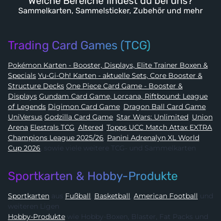
Welche Bereiche findest du bei uns?
Sammelkarten, Sammelsticker, Zubehör und mehr
Trading Card Games (TCG)
Pokémon Karten - Booster, Displays, Elite Trainer Boxen &
Specials
Yu-Gi-Oh! Karten - aktuelle Sets, Core Booster &
Structure Decks
One Piece Card Game - Booster &
Displays
Gundam Card Game, Lorcana, Riftbound: League
of Legends
Digimon Card Game
,
Dragon Ball Card Game
,
UniVersus
Godzilla Card Game
,
Star Wars: Unlimited
,
Union
Arena
Elestrals TCG
,
Altered
,
Topps UCC Match Attax EXTRA
Champions League 2025/26
,
Panini Adrenalyn XL World
Cup 2026
, sowie viele weitere TCG- und Sammelkarten
Sportkarten & Hobby-Produkte
Sportkarten
aus
Fußball
,
Basketball
,
American Football
und
weiteren Ligen
Hobby-Produkte
wie Hobby-Boxen, Blaster, Fat Packs und