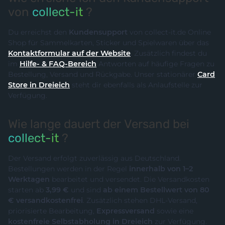
von
collect-it
?
Du erreichst den
Kundensupport
von collect-it.de Online
Shop für Sammelkarten, Sticker und Spielwaren über das
Kontaktformular auf der Website
. Zusätzlich findest du
im
Hilfe- & FAQ-Bereich
Antworten auf häufige Fragen zu
Bestellung, Versand und Rückgabe. Unser stationärer
Card
Store in Dreieich
steht dir ebenfalls als Anlaufstelle zur
Verfügung.
Wie lange dauert der Versand bei
collect-it
?
Der Versand erfolgt zuverlässig aus Deutschland.
Bestellungen werden in der Regel
innerhalb von 1–2
Werktagen
bearbeitet und versendet. Die Versandkosten
starten ab
3,99 €
und sind
ab einem Bestellwert von 80
€ versandkostenfrei
. Zusätzlich stehen DHL-Versand,
priorisierte Bearbeitung,
Expressversand
sowie eine
kostenfreie Selbstabholung in Dreieich
zur Verfügung.