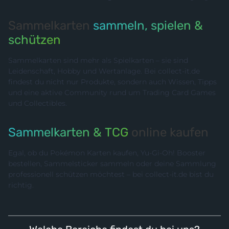
Sammelkarten
sammeln, spielen &
schützen
Sammelkarten sind mehr als Spielkarten – sie sind
Leidenschaft, Hobby und Wertanlage. Bei collect-it.de
findest du nicht nur Produkte, sondern auch Wissen, Tipps
und eine aktive Community rund um Trading Card Games
und Collectibles.
Sammelkarten & TCG
online kaufen
Egal, ob du Pokémon Karten kaufen, Yu-Gi-Oh! Booster
bestellen, Sammelsticker sammeln oder deine Sammlung
professionell schützen möchtest – bei collect-it.de bist du
richtig.