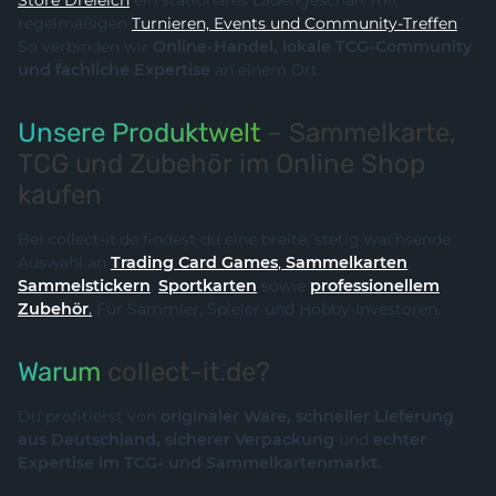
Store Dreieich
ein stationäres Ladengeschäft mit
regelmäßigen
Turnieren, Events und Community-Treffen
.
So verbinden wir
Online-Handel, lokale TCG-Community
und fachliche Expertise
an einem Ort.
Unsere Produktwelt
– Sammelkarte,
TCG und Zubehör im Online Shop
kaufen
Bei collect-it.de findest du eine breite, stetig wachsende
Auswahl an
Trading Card Games
,
Sammelkarten
,
Sammelstickern
,
Sportkarten
sowie
professionellem
Zubehör
.
Für Sammler, Spieler und Hobby-Investoren.
Warum
collect-it.de?
Du profitierst von
originaler Ware, schneller Lieferung
aus Deutschland, sicherer Verpackung
und
echter
Expertise im TCG- und Sammelkartenmarkt.