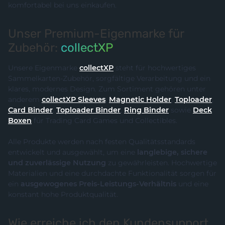
komfortabel bei uns einkaufen.
Unser Premium-Eigenmarke für
Zubehör:
collectXP
Unsere Eigenmarke
collectXP
steht für hochwertiges
Sammelkarten-Zubehör, sorgfältige Verarbeitung und ein
klares, modernes Design. Zum Sortiment gehören unter
anderem
collectXP Sleeves
,
Magnetic Holder
,
Toploader
,
Card Binder
,
Toploader Binder
,
Ring Binder
sowie
Deck
Boxen
für Trading Card Games und Collectibles.
Alle Produkte werden nach festen Qualitätsstandards
entwickelt und ausgewählt, um eine
langlebige, sichere
und zuverlässige Nutzung
zu gewährleisten. Hochwertige
Materialien und eine durchdachte Funktionalität sorgen für
ein
ausgewogenes Preis-Leistungs-Verhältnis
und eine
konstant hohe Produktqualität.
Wie erreiche ich den Kundensupport