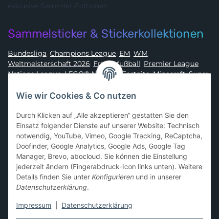
exklusive Sammler-Editionen
Sammelsticker & Stickerkollektionen
Bundesliga
,
Champions League
,
EM
,
WM
,
Weltmeisterschaft 2026
,
Frauenfußball
,
Premier League
,
Nations League
,
LEGO® Ninjago
,
Fortnite
,
Minecraft
,
Super
Mario
,
Disney
,
Dragon Ball
,
Asterix
,
Batman
Wie wir Cookies & Co nutzen
Sammelkarten-Zubehör &
Durch Klicken auf „Alle akzeptieren“ gestatten Sie den
Schutzprodukte
Einsatz folgender Dienste auf unserer Website: Technisch
notwendig, YouTube, Vimeo, Google Tracking, ReCaptcha,
Card Sleeves, Penny Sleeves
,
Premium Sleeves
,
Toploader
,
Doofinder, Google Analytics, Google Ads, Google Tag
Magnetic Holder
,
Sammelalben / Binder / Pocket Pages
,
Manager, Brevo, abocloud. Sie können die Einstellung
Deckboxen
,
Playmats
und
Aufbewahrungslösungen
jederzeit ändern (Fingerabdruck-Icon links unten). Weitere
Details finden Sie unter
Konfigurieren
und in unserer
Datenschutzerklärung
.
Impressum
|
Datenschutzerklärung