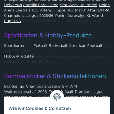
UniVersus
Godzilla Card Game
,
Star Wars: Unlimited
,
Union
Arena
Elestrals TCG
,
Altered
,
Topps UCC Match Attax EXTRA
Champions League 2025/26
,
Panini Adrenalyn XL World
Cup 2026
, sowie viele weitere TCG- und Sammelkarten
Sportkarten & Hobby-Produkte
Sportkarten
aus
Fußball
,
Basketball
,
American Football
und
weiteren Ligen
Hobby-Produkte
wie Hobby-Boxen, Blaster, Fat Packs und
exklusive Sammler-Editionen
Sammelsticker & Stickerkollektionen
Bundesliga
,
Champions League
,
EM
,
WM
,
Weltmeisterschaft 2026
,
Frauenfußball
,
Premier League
,
Nations League
,
LEGO® Ninjago
,
Fortnite
,
Minecraft
,
Super
Mario
,
Disney
,
Dragon Ball
,
Asterix
,
Batman
Wie wir Cookies & Co nutzen