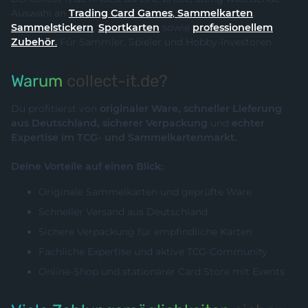
Auswahl an
Trading Card Games
,
Sammelkarten
,
Sammelstickern
,
Sportkarten
sowie
professionellem
Zubehör
.
Für Sammler, Spieler und Hobby-Investoren.
Warum
collect-it.de?
Du profitierst von
originaler Ware, schneller Lieferung
aus Deutschland, sicherer Verpackung
und
echter
Expertise im TCG- und Sammelkartenmarkt.
Deine Vorteile auf einen Blick:
Originale Sammelkarten und geprüfte Ware
Schneller Versand aus Deutschland
Sichere Verpackung für empfindliche Karten
Fachliche Expertise und aktive TCG-Community
Online-Shop und stationärer Card Store mit Events