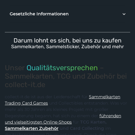
Gesetzliche Informationen
Darum lohnt es sich, bei uns zu kaufen
Sammelkarten, Sammelsticker, Zubehör und mehr
Unser
Qualitätsversprechen
–
Sammelkarten, TCG und Zubehör bei
collect-it.de
collect-it.de ist aus der Leidenschaft für
Sammelkarten
,
Trading Card Games
und Collectibles entstanden. Was vor
mehr als 30 Jahren als kleines Projekt mit großer
Begeisterung begann, hat sich zu einem der
führenden
und vielseitigsten Online-Shops
für
TCG Karten,
Sammelkarten Zubehör
und Card Collecting
im
deutschsprachigen Raum entwickelt. Durch die klare