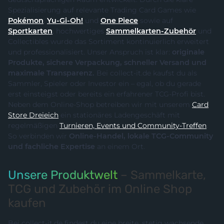
Spezialisierung auf relevante Trading Card Games wie
Pokémon
,
Yu-Gi-Oh!
und
One Piece
sowie auf
Sportkarten
, hochwertiges
Sammelkarten-Zubehör
und
Collectibles wurde das Sortiment kontinuierlich erweitert
und professionalisiert. Unser Anspruch ist klar:
originale
Produkte, sichere Verpackung, schneller Versand und
maximale Transparenz.
Bei collect-it.de kaufst du als
Sammler, Spieler oder Investor ein – egal, ob du gerade
erst einsteigst oder bereits ein erfahrener TCG-Profi bist.
Neben dem Online-Shop betreiben wir mit unserem
Card
Store Dreieich
ein stationäres Ladengeschäft mit
regelmäßigen
Turnieren, Events und Community-Treffen
.
So verbinden wir
Online-Handel, lokale TCG-Community
und fachliche Expertise
an einem Ort.
Unsere Produktwelt
– Sammelkarte,
TCG und Zubehör im Online Shop
kaufen
Bei collect-it.de findest du eine breite, stetig wachsende