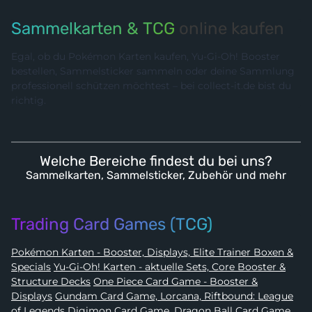
Sammelkarten & TCG
online kaufen
Egal, ob du Pokémon Karten kaufen, Yu-Gi-Oh! Booster
bestellen, Sammelsticker sammeln oder deine Sammlung
professionell schützen möchtest – bei collect-it.de bist du
richtig.
Welche Bereiche findest du bei uns?
Sammelkarten, Sammelsticker, Zubehör und mehr
Trading Card Games (TCG)
Pokémon Karten - Booster, Displays, Elite Trainer Boxen &
Specials
Yu-Gi-Oh! Karten - aktuelle Sets, Core Booster &
Structure Decks
One Piece Card Game - Booster &
Displays
Gundam Card Game, Lorcana, Riftbound: League
of Legends
Digimon Card Game
,
Dragon Ball Card Game
,