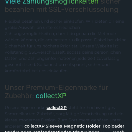
Viele Zahlungsmöglichkeiten
sicher
bezahlen mit SSL-Verschlüsselung
Flexibel bezahlen und sicher einkaufen: Wir bieten dir eine
große Auswahl an unterschiedlichen
Zahlungsmöglichkeiten, damit du genau die Methode
wählen können, die am besten zu dir passt. Dabei hat deine
Sicherheit für uns höchste Priorität. Unsere Website ist
vollständig SSL-verschlüsselt, sodass deine persönlichen
Daten und Zahlungsinformationen jederzeit zuverlässig
geschützt sind. So kannst du entspannt, sicher und
komfortabel bei uns einkaufen.
Unser Premium-Eigenmarke für
Zubehör:
collectXP
Unsere Eigenmarke
collectXP
steht für hochwertiges
Sammelkarten-Zubehör, sorgfältige Verarbeitung und ein
klares, modernes Design. Zum Sortiment gehören unter
anderem
collectXP Sleeves
,
Magnetic Holder
,
Toploader
,