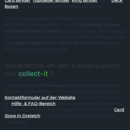
Card Binder
,
Toploader Binder
,
Ring Binder
sowie
Deck
Boxen
für Trading Card Games und Collectibles.
Alle Produkte werden nach festen Qualitätsstandards
entwickelt und ausgewählt, um eine
langlebige, sichere
und zuverlässige Nutzung
zu gewährleisten. Hochwertige
Materialien und eine durchdachte Funktionalität sorgen für
ein
ausgewogenes Preis-Leistungs-Verhältnis
und eine
konstant hohe Produktqualität.
Wie erreiche ich den Kundensupport
von
collect-it
?
Du erreichst den
Kundensupport
von collect-it.de Online
Shop für Sammelkarten, Sticker und Spielwaren über das
Kontaktformular auf der Website
. Zusätzlich findest du
im
Hilfe- & FAQ-Bereich
Antworten auf häufige Fragen zu
Bestellung, Versand und Rückgabe. Unser stationärer
Card
Store in Dreieich
steht dir ebenfalls als Anlaufstelle zur
Verfügung.