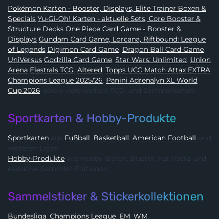
Pokémon Karten - Booster, Displays, Elite Trainer Boxen &
Specials
Yu-Gi-Oh! Karten - aktuelle Sets, Core Booster &
Structure Decks
One Piece Card Game - Booster &
Displays
Gundam Card Game, Lorcana, Riftbound: League
of Legends
Digimon Card Game
,
Dragon Ball Card Game
,
UniVersus
Godzilla Card Game
,
Star Wars: Unlimited
,
Union
Arena
Elestrals TCG
,
Altered
,
Topps UCC Match Attax EXTRA
Champions League 2025/26
,
Panini Adrenalyn XL World
Cup 2026
, sowie viele weitere TCG- und Sammelkarten
Sportkarten & Hobby-Produkte
Sportkarten
aus
Fußball
,
Basketball
,
American Football
und
weiteren Ligen
Hobby-Produkte
wie Hobby-Boxen, Blaster, Fat Packs und
exklusive Sammler-Editionen
Sammelsticker & Stickerkollektionen
Bundesliga
,
Champions League
,
EM
,
WM
,