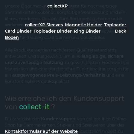
Unsere Eigenmarke
collectXP
steht für hochwertiges
Sammelkarten-Zubehör, sorgfältige Verarbeitung und ein
klares, modernes Design. Zum Sortiment gehören unter
anderem
collectXP Sleeves
,
Magnetic Holder
,
Toploader
,
Card Binder
,
Toploader Binder
,
Ring Binder
sowie
Deck
Boxen
für Trading Card Games und Collectibles.
Alle Produkte werden nach festen Qualitätsstandards
entwickelt und ausgewählt, um eine
langlebige, sichere
und zuverlässige Nutzung
zu gewährleisten. Hochwertige
Materialien und eine durchdachte Funktionalität sorgen für
ein
ausgewogenes Preis-Leistungs-Verhältnis
und eine
konstant hohe Produktqualität.
Wie erreiche ich den Kundensupport
von
collect-it
?
Du erreichst den
Kundensupport
von collect-it.de Online
Shop für Sammelkarten, Sticker und Spielwaren über das
Kontaktformular auf der Website
. Zusätzlich findest du