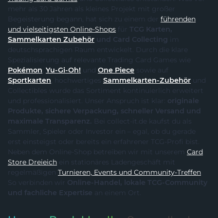
mehr als 30 Jahren als kleines Projekt mit großer
Begeisterung begann, hat sich zu einem der
führenden
und vielseitigsten Online-Shops
für
TCG Karten,
Sammelkarten Zubehör
und Card Collecting
im
deutschsprachigen Raum entwickelt. Durch die klare
Spezialisierung auf relevante Trading Card Games wie
Pokémon
,
Yu-Gi-Oh!
und
One Piece
sowie auf
Sportkarten
, hochwertiges
Sammelkarten-Zubehör
und
Collectibles wurde das Sortiment kontinuierlich erweitert
und professionalisiert. Unser Anspruch ist klar:
originale
Produkte, sichere Verpackung, schneller Versand und
maximale Transparenz.
Bei collect-it.de kaufst du als
Sammler, Spieler oder Investor ein – egal, ob du gerade
erst einsteigst oder bereits ein erfahrener TCG-Profi bist.
Neben dem Online-Shop betreiben wir mit unserem
Card
Store Dreieich
ein stationäres Ladengeschäft mit
regelmäßigen
Turnieren, Events und Community-Treffen
.
So verbinden wir
Online-Handel, lokale TCG-Community
und fachliche Expertise
an einem Ort.