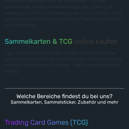
Sammelkarten sind mehr als Spielkarten – sie sind
Leidenschaft, Hobby und Wertanlage. Bei collect-it.de
findest du nicht nur Produkte, sondern auch Wissen, Tipps
und eine aktive Community rund um Trading Card Games
und Collectibles.
Sammelkarten & TCG
online kaufen
Egal, ob du Pokémon Karten kaufen, Yu-Gi-Oh! Booster
bestellen, Sammelsticker sammeln oder deine Sammlung
professionell schützen möchtest – bei collect-it.de bist du
richtig.
Welche Bereiche findest du bei uns?
Sammelkarten, Sammelsticker, Zubehör und mehr
Trading Card Games (TCG)