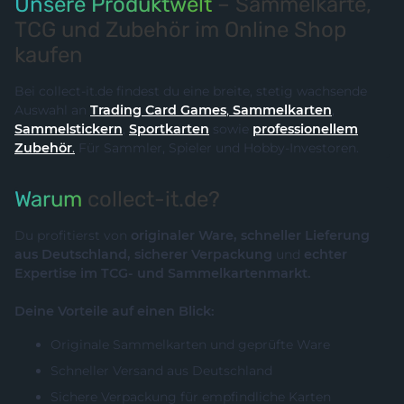
Unsere Produktwelt
– Sammelkarte,
TCG und Zubehör im Online Shop
kaufen
Bei collect-it.de findest du eine breite, stetig wachsende
Auswahl an
Trading Card Games
,
Sammelkarten
,
Sammelstickern
,
Sportkarten
sowie
professionellem
Zubehör
.
Für Sammler, Spieler und Hobby-Investoren.
Warum
collect-it.de?
Du profitierst von
originaler Ware, schneller Lieferung
aus Deutschland, sicherer Verpackung
und
echter
Expertise im TCG- und Sammelkartenmarkt.
Deine Vorteile auf einen Blick:
Originale Sammelkarten und geprüfte Ware
Schneller Versand aus Deutschland
Sichere Verpackung für empfindliche Karten