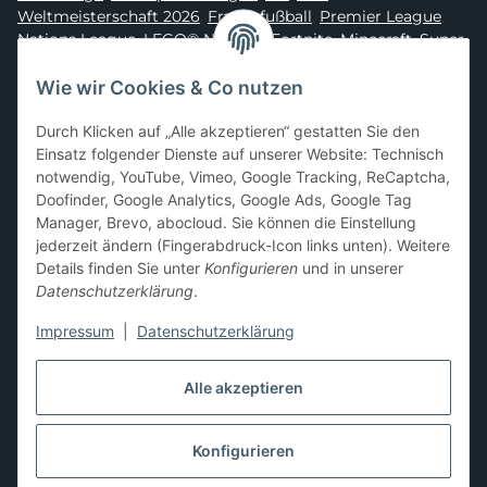
Weltmeisterschaft 2026
,
Frauenfußball
,
Premier League
,
Nations League
,
LEGO® Ninjago
,
Fortnite
,
Minecraft
,
Super
Mario
,
Disney
,
Dragon Ball
,
Asterix
,
Batman
Wie wir Cookies & Co nutzen
Sammelkarten-Zubehör &
Durch Klicken auf „Alle akzeptieren“ gestatten Sie den
Schutzprodukte
Einsatz folgender Dienste auf unserer Website: Technisch
notwendig, YouTube, Vimeo, Google Tracking, ReCaptcha,
Card Sleeves, Penny Sleeves
,
Premium Sleeves
,
Toploader
,
Doofinder, Google Analytics, Google Ads, Google Tag
Magnetic Holder
,
Sammelalben / Binder / Pocket Pages
,
Manager, Brevo, abocloud. Sie können die Einstellung
Deckboxen
,
Playmats
und
Aufbewahrungslösungen
jederzeit ändern (Fingerabdruck-Icon links unten). Weitere
Details finden Sie unter
Konfigurieren
und in unserer
Datenschutzerklärung
.
Impressum
|
Datenschutzerklärung
Hier kannst du uns folgen:
Alle akzeptieren
Konfigurieren
Vertrag widerrufen