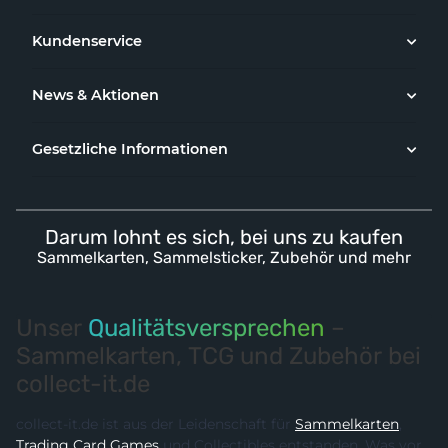
Kundenservice
News & Aktionen
Gesetzliche Informationen
Darum lohnt es sich, bei uns zu kaufen
Sammelkarten, Sammelsticker, Zubehör und mehr
Unser
Qualitätsversprechen
–
Sammelkarten, TCG und Zubehör bei
collect-it.de
collect-it.de ist aus der Leidenschaft für
Sammelkarten
,
Trading Card Games
und Collectibles entstanden. Was vor