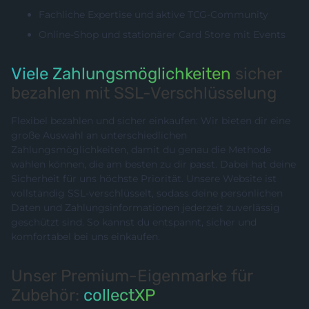
Fachliche Expertise und aktive TCG-Community
Online-Shop und stationärer Card Store mit Events
Viele Zahlungsmöglichkeiten
sicher
bezahlen mit SSL-Verschlüsselung
Flexibel bezahlen und sicher einkaufen: Wir bieten dir eine
große Auswahl an unterschiedlichen
Zahlungsmöglichkeiten, damit du genau die Methode
wählen können, die am besten zu dir passt. Dabei hat deine
Sicherheit für uns höchste Priorität. Unsere Website ist
vollständig SSL-verschlüsselt, sodass deine persönlichen
Daten und Zahlungsinformationen jederzeit zuverlässig
geschützt sind. So kannst du entspannt, sicher und
komfortabel bei uns einkaufen.
Unser Premium-Eigenmarke für
Zubehör:
collectXP