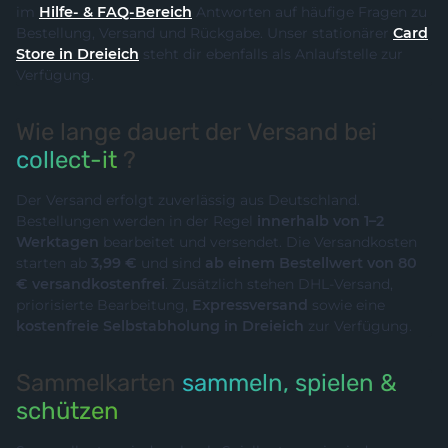
im
Hilfe- & FAQ-Bereich
Antworten auf häufige Fragen zu
Bestellung, Versand und Rückgabe. Unser stationärer
Card
Store in Dreieich
steht dir ebenfalls als Anlaufstelle zur
Verfügung.
Wie lange dauert der Versand bei
collect-it
?
Der Versand erfolgt zuverlässig aus Deutschland.
Bestellungen werden in der Regel
innerhalb von 1–2
Werktagen
bearbeitet und versendet. Die Versandkosten
starten ab
3,99 €
und sind
ab einem Bestellwert von 80
€ versandkostenfrei
. Zusätzlich stehen DHL-Versand,
priorisierte Bearbeitung,
Expressversand
sowie eine
kostenfreie Selbstabholung in Dreieich
zur Verfügung.
Sammelkarten
sammeln, spielen &
schützen