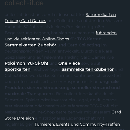
collect-it.de
collect-it.de ist aus der Leidenschaft für
Sammelkarten
,
Trading Card Games
und Collectibles entstanden. Was vor
mehr als 30 Jahren als kleines Projekt mit großer
Begeisterung begann, hat sich zu einem der
führenden
und vielseitigsten Online-Shops
für
TCG Karten,
Sammelkarten Zubehör
und Card Collecting
im
deutschsprachigen Raum entwickelt. Durch die klare
Spezialisierung auf relevante Trading Card Games wie
Pokémon
,
Yu-Gi-Oh!
und
One Piece
sowie auf
Sportkarten
, hochwertiges
Sammelkarten-Zubehör
und
Collectibles wurde das Sortiment kontinuierlich erweitert
und professionalisiert. Unser Anspruch ist klar:
originale
Produkte, sichere Verpackung, schneller Versand und
maximale Transparenz.
Bei collect-it.de kaufst du als
Sammler, Spieler oder Investor ein – egal, ob du gerade
erst einsteigst oder bereits ein erfahrener TCG-Profi bist.
Neben dem Online-Shop betreiben wir mit unserem
Card
Store Dreieich
ein stationäres Ladengeschäft mit
regelmäßigen
Turnieren, Events und Community-Treffen
.