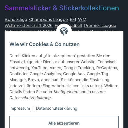
Sammelsticker & Stickerkollektionen
Bundesliga
,
Champions League
,
EM
,
WM
,
Weltmeisterschaft 2026
,
Frauenfußball
,
Premier League
,
Nations League
,
LEGO® Ninjago
,
Fortnite
,
Minecraft
,
Super
Mario
,
Disney
,
Dragon Ball
,
Asterix
,
Batman
Wie wir Cookies & Co nutzen
Sammelkarten-Zubehör &
Durch Klicken auf „Alle akzeptieren“ gestatten Sie den
Schutzprodukte
Einsatz folgender Dienste auf unserer Website: Technisch
notwendig, YouTube, Vimeo, Google Tracking, ReCaptcha,
Card Sleeves, Penny Sleeves
,
Premium Sleeves
,
Toploader
,
Doofinder, Google Analytics, Google Ads, Google Tag
Magnetic Holder
,
Sammelalben / Binder / Pocket Pages
,
Manager, Brevo, abocloud. Sie können die Einstellung
Deckboxen
,
Playmats
und
Aufbewahrungslösungen
jederzeit ändern (Fingerabdruck-Icon links unten). Weitere
Details finden Sie unter
Konfigurieren
und in unserer
Datenschutzerklärung
.
Impressum
|
Datenschutzerklärung
Hier kannst du uns folgen:
Alle akzeptieren