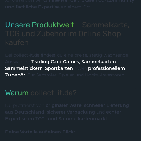
So verbinden wir
Online-Handel, lokale TCG-Community
und fachliche Expertise
an einem Ort.
Unsere Produktwelt
– Sammelkarte,
TCG und Zubehör im Online Shop
kaufen
Bei collect-it.de findest du eine breite, stetig wachsende
Auswahl an
Trading Card Games
,
Sammelkarten
,
Sammelstickern
,
Sportkarten
sowie
professionellem
Zubehör
.
Für Sammler, Spieler und Hobby-Investoren.
Warum
collect-it.de?
Du profitierst von
originaler Ware, schneller Lieferung
aus Deutschland, sicherer Verpackung
und
echter
Expertise im TCG- und Sammelkartenmarkt.
Deine Vorteile auf einen Blick: