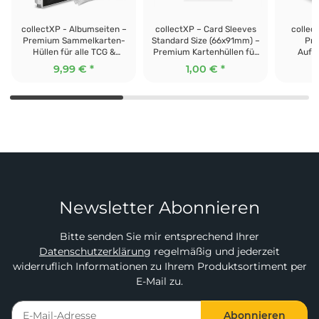
collectXP - Albumseiten –
collectXP – Card Sleeves
collec
Premium Sammelkarten-
Standard Size (66x91mm) –
Pre
Hüllen für alle TCG &
Premium Kartenhüllen für
Aufb
Sammelkarten ( Magic,
alle TCG & Sammelkarten
Kartenb
9,99 €
*
1,00 €
*
Pokemon, Yu-Gi-Oh! & co.)
(100 Stk./transparent)
Sammel
(50 Stk./transparent)
Newsletter Abonnieren
Bitte senden Sie mir entsprechend Ihrer
Datenschutzerklärung
regelmäßig und jederzeit
widerruflich Informationen zu Ihrem Produktsortiment per
E-Mail zu.
Abonnieren