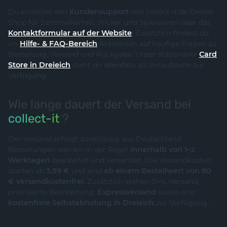
Du erreichst den
Kundensupport
von collect-it.de Online
Shop für Sammelkarten, Sticker und Spielwaren über das
Kontaktformular auf der Website
. Zusätzlich findest du
im
Hilfe- & FAQ-Bereich
Antworten auf häufige Fragen zu
Bestellung, Versand und Rückgabe. Unser stationärer
Card
Store in Dreieich
steht dir ebenfalls als Anlaufstelle zur
Verfügung.
Wie lange dauert der Versand bei
collect-it
?
Der Versand erfolgt zuverlässig aus Deutschland.
Bestellungen werden in der Regel
innerhalb von 1–2
Werktagen
bearbeitet und versendet. Die Versandkosten
starten ab
3,99 €
und sind
ab einem Bestellwert von 80
€ versandkostenfrei
. Zusätzlich stehen DHL-Versand,
priorisierte Bearbeitung,
Expressversand
sowie eine
kostenfreie Selbstabholung in Dreieich
zur Verfügung.