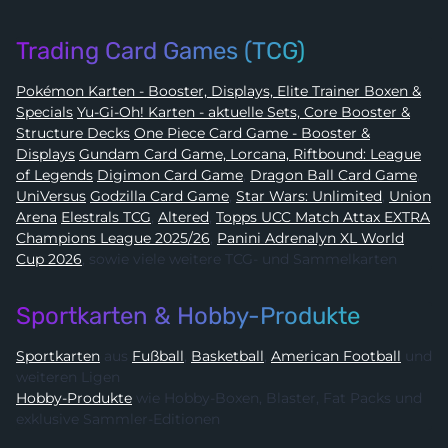
Trading Card Games (TCG)
Pokémon Karten - Booster, Displays, Elite Trainer Boxen &
Specials
Yu-Gi-Oh! Karten - aktuelle Sets, Core Booster &
Structure Decks
One Piece Card Game - Booster &
Displays
Gundam Card Game, Lorcana, Riftbound: League
of Legends
Digimon Card Game
,
Dragon Ball Card Game
,
UniVersus
Godzilla Card Game
,
Star Wars: Unlimited
,
Union
Arena
Elestrals TCG
,
Altered
,
Topps UCC Match Attax EXTRA
Champions League 2025/26
,
Panini Adrenalyn XL World
Cup 2026
, sowie viele weitere TCG- und Sammelkarten
Sportkarten & Hobby-Produkte
Sportkarten
aus
Fußball
,
Basketball
,
American Football
und
weiteren Ligen
Hobby-Produkte
wie Hobby-Boxen, Blaster, Fat Packs und
exklusive Sammler-Editionen