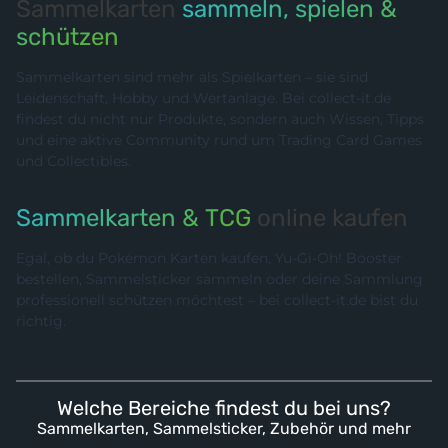
Sammelkarten
sammeln, spielen &
schützen
Sammelkarten sind mehr als Spielkarten – sie sind
Leidenschaft, Hobby und Wertanlage. Bei collect-it.de
findest du nicht nur Produkte, sondern auch Wissen, Tipps
und eine aktive Community rund um Trading Card Games
und Collectibles.
Sammelkarten & TCG
online kaufen
Egal, ob du Pokémon Karten kaufen, Yu-Gi-Oh! Booster
bestellen, Sammelsticker sammeln oder deine Sammlung
professionell schützen möchtest – bei collect-it.de bist du
richtig.
Welche Bereiche findest du bei uns?
Sammelkarten, Sammelsticker, Zubehör und mehr