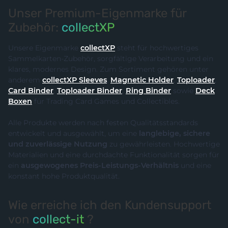
Unser Premium-Eigenmarke für
Zubehör:
collectXP
Unsere Eigenmarke
collectXP
steht für hochwertiges
Sammelkarten-Zubehör, sorgfältige Verarbeitung und ein
klares, modernes Design. Zum Sortiment gehören unter
anderem
collectXP Sleeves
,
Magnetic Holder
,
Toploader
,
Card Binder
,
Toploader Binder
,
Ring Binder
sowie
Deck
Boxen
für Trading Card Games und Collectibles.
Alle Produkte werden nach festen Qualitätsstandards
entwickelt und ausgewählt, um eine
langlebige, sichere
und zuverlässige Nutzung
zu gewährleisten. Hochwertige
Materialien und eine durchdachte Funktionalität sorgen für
ein
ausgewogenes Preis-Leistungs-Verhältnis
und eine
konstant hohe Produktqualität.
Wie erreiche ich den Kundensupport
von
collect-it
?