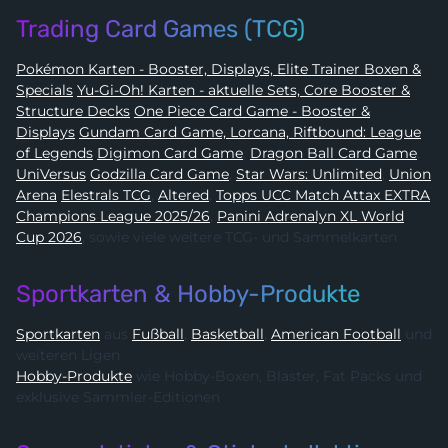
Trading Card Games (TCG)
Pokémon Karten - Booster, Displays, Elite Trainer Boxen &
Specials
Yu-Gi-Oh! Karten - aktuelle Sets, Core Booster &
Structure Decks
One Piece Card Game - Booster &
Displays
Gundam Card Game, Lorcana, Riftbound: League
of Legends
Digimon Card Game
,
Dragon Ball Card Game
,
UniVersus
Godzilla Card Game
,
Star Wars: Unlimited
,
Union
Arena
Elestrals TCG
,
Altered
,
Topps UCC Match Attax EXTRA
Champions League 2025/26
,
Panini Adrenalyn XL World
Cup 2026
, sowie viele weitere TCG- und Sammelkarten
Sportkarten & Hobby-Produkte
Sportkarten
aus
Fußball
,
Basketball
,
American Football
und
weiteren Ligen
Hobby-Produkte
wie Hobby-Boxen, Blaster, Fat Packs und
exklusive Sammler-Editionen