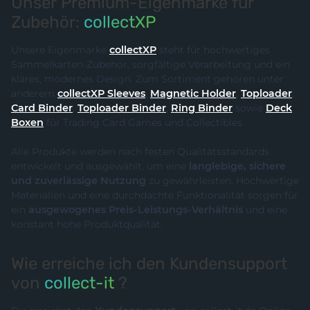
Unser Premium-Eigenmarke für
Zubehör:
collectXP
Unsere Eigenmarke
collectXP
steht für hochwertiges
Sammelkarten-Zubehör, sorgfältige Verarbeitung und ein
klares, modernes Design. Zum Sortiment gehören unter
anderem
collectXP Sleeves
,
Magnetic Holder
,
Toploader
,
Card Binder
,
Toploader Binder
,
Ring Binder
sowie
Deck
Boxen
für Trading Card Games und Collectibles.
Alle Produkte werden nach festen Qualitätsstandards
entwickelt und ausgewählt, um eine
langlebige, sichere
und zuverlässige Nutzung
zu gewährleisten. Hochwertige
Materialien und eine durchdachte Funktionalität sorgen für
ein
ausgewogenes Preis-Leistungs-Verhältnis
und eine
konstant hohe Produktqualität.
Wie erreiche ich den Kundensupport
von
collect-it
?