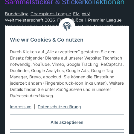
Sammelsticker & Stickerkollektionen
Bundesliga
,
Champions League
,
EM
,
WM
,
Weltmeisterschaft 2026
,
Frauenfußball
,
Premier League
,
Nations League
,
LEGO® Ninjago
,
Fortnite
,
Minecraft
,
Super
Mario
,
Disney
,
Dragon Ball
,
Asterix
,
Batman
Wie wir Cookies & Co nutzen
Sammelkarten-Zubehör &
Durch Klicken auf „Alle akzeptieren“ gestatten Sie den
Schutzprodukte
Einsatz folgender Dienste auf unserer Website: Technisch
notwendig, YouTube, Vimeo, Google Tracking, ReCaptcha,
Card Sleeves, Penny Sleeves
,
Premium Sleeves
,
Toploader
,
Doofinder, Google Analytics, Google Ads, Google Tag
Magnetic Holder
,
Sammelalben / Binder / Pocket Pages
,
Manager, Brevo, abocloud. Sie können die Einstellung
Deckboxen
,
Playmats
und
Aufbewahrungslösungen
jederzeit ändern (Fingerabdruck-Icon links unten). Weitere
Details finden Sie unter
Konfigurieren
und in unserer
Datenschutzerklärung
.
Impressum
|
Datenschutzerklärung
Hier kannst du uns folgen:
Alle akzeptieren