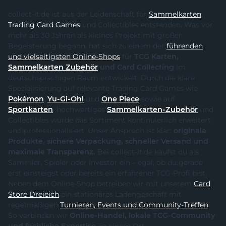
collect-it.de ist aus der Leidenschaft für
Sammelkarten
,
Trading Card Games
und Collectibles entstanden. Was vor
mehr als 30 Jahren als kleines Projekt mit großer
Begeisterung begann, hat sich zu einem der
führenden
und vielseitigsten Online-Shops
für
TCG Karten,
Sammelkarten Zubehör
und Card Collecting
im
deutschsprachigen Raum entwickelt. Durch die klare
Spezialisierung auf relevante Trading Card Games wie
Pokémon
,
Yu-Gi-Oh!
und
One Piece
sowie auf
Sportkarten
, hochwertiges
Sammelkarten-Zubehör
und
Collectibles wurde das Sortiment kontinuierlich erweitert
und professionalisiert. Unser Anspruch ist klar:
originale
Produkte, sichere Verpackung, schneller Versand und
maximale Transparenz.
Bei collect-it.de kaufst du als
Sammler, Spieler oder Investor ein – egal, ob du gerade
erst einsteigst oder bereits ein erfahrener TCG-Profi bist.
Neben dem Online-Shop betreiben wir mit unserem
Card
Store Dreieich
ein stationäres Ladengeschäft mit
regelmäßigen
Turnieren, Events und Community-Treffen
.
So verbinden wir
Online-Handel, lokale TCG-Community