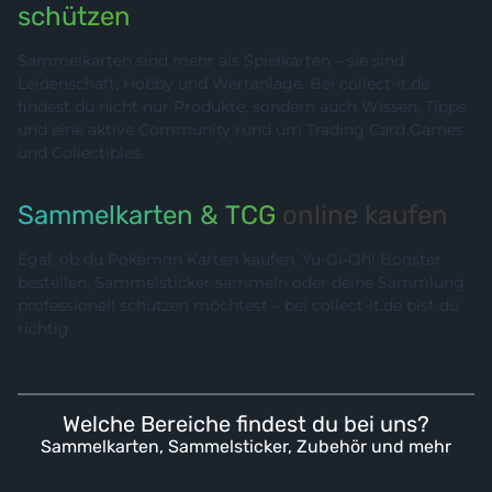
schützen
Sammelkarten sind mehr als Spielkarten – sie sind
Leidenschaft, Hobby und Wertanlage. Bei collect-it.de
findest du nicht nur Produkte, sondern auch Wissen, Tipps
und eine aktive Community rund um Trading Card Games
und Collectibles.
Sammelkarten & TCG
online kaufen
Egal, ob du Pokémon Karten kaufen, Yu-Gi-Oh! Booster
bestellen, Sammelsticker sammeln oder deine Sammlung
professionell schützen möchtest – bei collect-it.de bist du
richtig.
Welche Bereiche findest du bei uns?
Sammelkarten, Sammelsticker, Zubehör und mehr