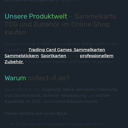
und fachliche Expertise
an einem Ort.
Unsere Produktwelt
– Sammelkarte,
TCG und Zubehör im Online Shop
kaufen
Bei collect-it.de findest du eine breite, stetig wachsende
Auswahl an
Trading Card Games
,
Sammelkarten
,
Sammelstickern
,
Sportkarten
sowie
professionellem
Zubehör
.
Für Sammler, Spieler und Hobby-Investoren.
Warum
collect-it.de?
Du profitierst von
originaler Ware, schneller Lieferung
aus Deutschland, sicherer Verpackung
und
echter
Expertise im TCG- und Sammelkartenmarkt.
Deine Vorteile auf einen Blick:
Originale Sammelkarten und geprüfte Ware