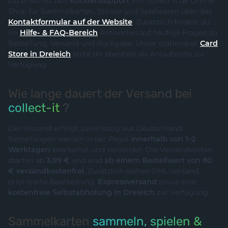
Du erreichst den
Kundensupport
von collect-it.de Online
Shop für Sammelkarten, Sticker und Spielwaren über das
Kontaktformular auf der Website
. Zusätzlich findest du
im
Hilfe- & FAQ-Bereich
Antworten auf häufige Fragen zu
Bestellung, Versand und Rückgabe. Unser stationärer
Card
Store in Dreieich
steht dir ebenfalls als Anlaufstelle zur
Verfügung.
Wie lange dauert der Versand bei
collect-it
?
Der Versand erfolgt zuverlässig aus Deutschland.
Bestellungen werden in der Regel
innerhalb von 1–2
Werktagen
bearbeitet und versendet. Die Versandkosten
starten ab
3,99 €
und sind
ab einem Bestellwert von 80
€ versandkostenfrei
. Zusätzlich stehen DHL-Versand,
priorisierte Bearbeitung,
Expressversand
sowie eine
kostenfreie Selbstabholung in Dreieich
zur Verfügung.
Sammelkarten
sammeln, spielen &