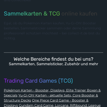
Sammelkarten & TCG
online kaufen
Egal, ob du Pokémon Karten kaufen, Yu-Gi-Oh! Booster
bestellen, Sammelsticker sammeln oder deine Sammlung
professionell schützen möchtest – bei collect-it.de bist du
richtig.
Welche Bereiche findest du bei uns?
Sammelkarten, Sammelsticker, Zubehör und mehr
Trading Card Games (TCG)
Pokémon Karten - Booster, Displays, Elite Trainer Boxen &
Specials
Yu-Gi-Oh! Karten - aktuelle Sets, Core Booster &
Structure Decks
One Piece Card Game - Booster &
Displays
Gundam Card Game, Lorcana, Riftbound: League