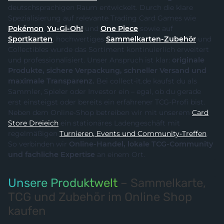
deutschsprachigen Raum entwickelt. Durch die klare
Spezialisierung auf relevante Trading Card Games wie
Pokémon
,
Yu-Gi-Oh!
und
One Piece
sowie auf
Sportkarten
, hochwertiges
Sammelkarten-Zubehör
und
Collectibles wurde das Sortiment kontinuierlich erweitert
und professionalisiert. Unser Anspruch ist klar:
originale
Produkte, sichere Verpackung, schneller Versand und
maximale Transparenz.
Bei collect-it.de kaufst du als
Sammler, Spieler oder Investor ein – egal, ob du gerade
erst einsteigst oder bereits ein erfahrener TCG-Profi bist.
Neben dem Online-Shop betreiben wir mit unserem
Card
Store Dreieich
ein stationäres Ladengeschäft mit
regelmäßigen
Turnieren, Events und Community-Treffen
.
So verbinden wir
Online-Handel, lokale TCG-Community
und fachliche Expertise
an einem Ort.
Unsere Produktwelt
– Sammelkarte,
TCG und Zubehör im Online Shop
kaufen