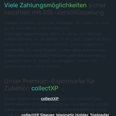
Viele Zahlungsmöglichkeiten
sicher
bezahlen mit SSL-Verschlüsselung
Flexibel bezahlen und sicher einkaufen: Wir bieten dir eine
große Auswahl an unterschiedlichen
Zahlungsmöglichkeiten, damit du genau die Methode
wählen können, die am besten zu dir passt. Dabei hat deine
Sicherheit für uns höchste Priorität. Unsere Website ist
vollständig SSL-verschlüsselt, sodass deine persönlichen
Daten und Zahlungsinformationen jederzeit zuverlässig
geschützt sind. So kannst du entspannt, sicher und
komfortabel bei uns einkaufen.
Unser Premium-Eigenmarke für
Zubehör:
collectXP
Unsere Eigenmarke
collectXP
steht für hochwertiges
Sammelkarten-Zubehör, sorgfältige Verarbeitung und ein
klares, modernes Design. Zum Sortiment gehören unter
anderem
collectXP Sleeves
,
Magnetic Holder
,
Toploader
,