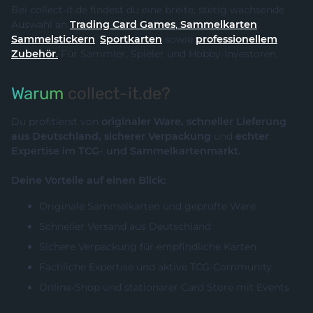
Bei collect-it.de findest du eine breite, stetig wachsende
Auswahl an
Trading Card Games
,
Sammelkarten
,
Sammelstickern
,
Sportkarten
sowie
professionellem
Zubehör
.
Für Sammler, Spieler und Hobby-Investoren.
Warum
collect-it.de?
Du profitierst von
originaler Ware, schneller Lieferung
aus Deutschland, sicherer Verpackung
und
echter
Expertise im TCG- und Sammelkartenmarkt.
Deine Vorteile auf einen Blick:
Originale Sammelkarten und geprüfte Ware
Schneller Versand aus Deutschland
Sichere Verpackung für empfindliche Karten
Fachliche Expertise und aktive TCG-Community
Online-Shop und stationärer Card Store mit Events