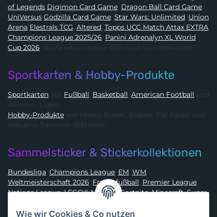
of Legends
Digimon Card Game
,
Dragon Ball Card Game
,
UniVersus
Godzilla Card Game
,
Star Wars: Unlimited
,
Union
Arena
Elestrals TCG
,
Altered
,
Topps UCC Match Attax EXTRA
Champions League 2025/26
,
Panini Adrenalyn XL World
Cup 2026
, sowie viele weitere TCG- und Sammelkarten
Sportkarten & Hobby-Produkte
Sportkarten
aus
Fußball
,
Basketball
,
American Football
und
weiteren Ligen
Hobby-Produkte
wie Hobby-Boxen, Blaster, Fat Packs und
exklusive Sammler-Editionen
Sammelsticker & Stickerkollektionen
Bundesliga
,
Champions League
,
EM
,
WM
,
Weltmeisterschaft 2026
,
Frauenfußball
,
Premier League
,
Nations League
,
LEGO® Ninjago
,
Fortnite
,
Minecraft
,
Super
Mario
,
Disney
,
Dragon Ball
,
Asterix
,
Batman
Wie wir Cookies & Co nutzen