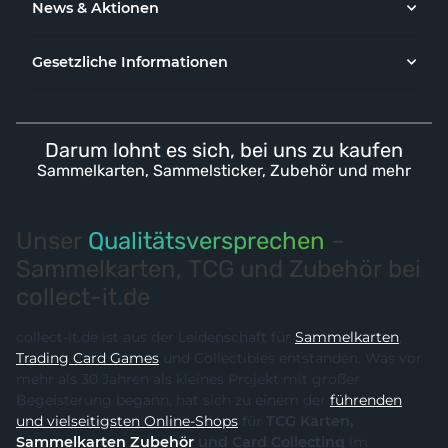
News & Aktionen
Gesetzliche Informationen
Darum lohnt es sich, bei uns zu kaufen
Sammelkarten, Sammelsticker, Zubehör und mehr
Unser
Qualitätsversprechen
–
Sammelkarten, TCG und Zubehör bei
collect-it.de
collect-it.de ist aus der Leidenschaft für
Sammelkarten
,
Trading Card Games
und Collectibles entstanden. Was vor
mehr als 30 Jahren als kleines Projekt mit großer
Begeisterung begann, hat sich zu einem der
führenden
und vielseitigsten Online-Shops
für
TCG Karten,
Sammelkarten Zubehör
und Card Collecting
im