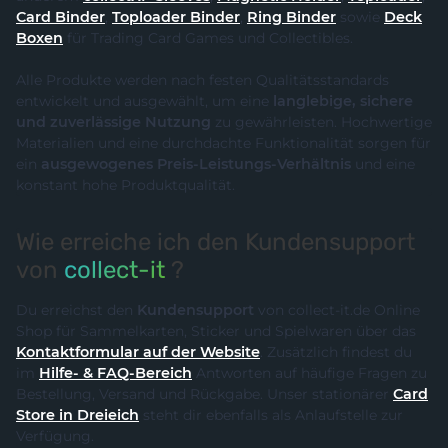
Card Binder
,
Toploader Binder
,
Ring Binder
sowie
Deck
Boxen
für Trading Card Games und Collectibles.
Alle Produkte werden nach festen Qualitätsstandards
entwickelt und ausgewählt, um eine
langlebige, sichere
und zuverlässige Nutzung
zu gewährleisten. Hochwertige
Materialien und eine durchdachte Funktionalität sorgen für
ein
ausgewogenes Preis-Leistungs-Verhältnis
und eine
konstant hohe Produktqualität.
Wie erreiche ich den Kundensupport
von
collect-it
?
Du erreichst den
Kundensupport
von collect-it.de Online
Shop für Sammelkarten, Sticker und Spielwaren über das
Kontaktformular auf der Website
. Zusätzlich findest du
im
Hilfe- & FAQ-Bereich
Antworten auf häufige Fragen zu
Bestellung, Versand und Rückgabe. Unser stationärer
Card
Store in Dreieich
steht dir ebenfalls als Anlaufstelle zur
Verfügung.