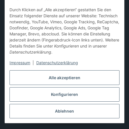
Sammelkarten-Zubehör &
Durch Klicken auf „Alle akzeptieren“ gestatten Sie den
Schutzprodukte
Einsatz folgender Dienste auf unserer Website: Technisch
notwendig, YouTube, Vimeo, Google Tracking, ReCaptcha,
Card Sleeves, Penny Sleeves
,
Premium Sleeves
,
Toploader
,
Doofinder, Google Analytics, Google Ads, Google Tag
Magnetic Holder
,
Sammelalben / Binder / Pocket Pages
,
Manager, Brevo, abocloud. Sie können die Einstellung
Deckboxen
,
Playmats
und
Aufbewahrungslösungen
jederzeit ändern (Fingerabdruck-Icon links unten). Weitere
Details finden Sie unter
Konfigurieren
und in unserer
Datenschutzerklärung
.
Impressum
|
Datenschutzerklärung
Hier kannst du uns folgen:
Alle akzeptieren
Konfigurieren
Vertrag widerrufen
* Alle Preise inkl. gesetzlicher USt., zzgl.
Versand
** Differenzbesteuerung gemäß § 25a UStG,
Ablehnen
Gebrauchtgegenstände/Sonderregelung. Die Mehrwertsteuer
wird auf der Rechnung nicht gesondert ausgewiesen.