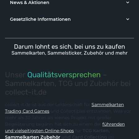
News & Aktionen
Gesetzliche Informationen
Darum lohnt es sich, bei uns zu kaufen
Sammelkarten, Sammelsticker, Zubehör und mehr
Unser
Qualitätsversprechen
–
Sammelkarten, TCG und Zubehör bei
collect-it.de
collect-it.de ist aus der Leidenschaft für
Sammelkarten
,
Trading Card Games
und Collectibles entstanden. Was vor
mehr als 30 Jahren als kleines Projekt mit großer
Begeisterung begann, hat sich zu einem der
führenden
und vielseitigsten Online-Shops
für
TCG Karten,
Sammelkarten Zubehör
und Card Collecting
im