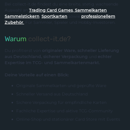
Bei collect-it.de findest du eine breite, stetig wachsende
Auswahl an
Trading Card Games
,
Sammelkarten
,
Sammelstickern
,
Sportkarten
sowie
professionellem
Zubehör
.
Für Sammler, Spieler und Hobby-Investoren.
Warum
collect-it.de?
Du profitierst von
originaler Ware, schneller Lieferung
aus Deutschland, sicherer Verpackung
und
echter
Expertise im TCG- und Sammelkartenmarkt.
Deine Vorteile auf einen Blick:
Originale Sammelkarten und geprüfte Ware
Schneller Versand aus Deutschland
Sichere Verpackung für empfindliche Karten
Fachliche Expertise und aktive TCG-Community
Online-Shop und stationärer Card Store mit Events