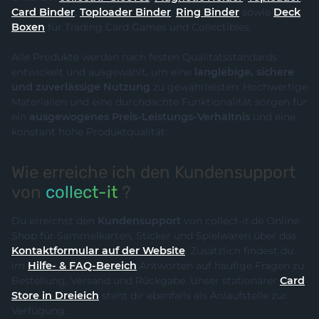
Card Binder
,
Toploader Binder
,
Ring Binder
sowie
Deck
Boxen
für Trading Card Games und Collectibles.
Alle Produkte werden nach festen Qualitätsstandards
entwickelt und ausgewählt, um eine
langlebige, sichere
und zuverlässige Nutzung
zu gewährleisten. Hochwertige
Materialien und eine durchdachte Funktionalität sorgen für
ein
ausgewogenes Preis-Leistungs-Verhältnis
und eine
konstant hohe Produktqualität.
Wie erreiche ich den Kundensupport
von
collect-it
?
Du erreichst den
Kundensupport
von collect-it.de Online
Shop für Sammelkarten, Sticker und Spielwaren über das
Kontaktformular auf der Website
. Zusätzlich findest du
im
Hilfe- & FAQ-Bereich
Antworten auf häufige Fragen zu
Bestellung, Versand und Rückgabe. Unser stationärer
Card
Store in Dreieich
steht dir ebenfalls als Anlaufstelle zur
Verfügung.