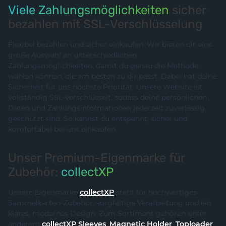
Viele Zahlungsmöglichkeiten
sicher
bezahlen mit SSL-Verschlüsselung
Flexibel bezahlen und sicher einkaufen: Wir bieten dir eine
große Auswahl an unterschiedlichen
Zahlungsmöglichkeiten, damit du genau die Methode
wählen können, die am besten zu dir passt. Dabei hat deine
Sicherheit für uns höchste Priorität. Unsere Website ist
vollständig SSL-verschlüsselt, sodass deine persönlichen
Daten und Zahlungsinformationen jederzeit zuverlässig
geschützt sind. So kannst du entspannt, sicher und
komfortabel bei uns einkaufen.
Unser Premium-Eigenmarke für
Zubehör:
collectXP
Unsere Eigenmarke
collectXP
steht für hochwertiges
Sammelkarten-Zubehör, sorgfältige Verarbeitung und ein
klares, modernes Design. Zum Sortiment gehören unter
anderem
collectXP Sleeves
,
Magnetic Holder
,
Toploader
,