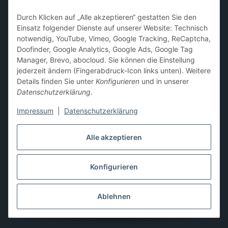
Sammelkarten-Zubehör &
Durch Klicken auf „Alle akzeptieren“ gestatten Sie den
Schutzprodukte
Einsatz folgender Dienste auf unserer Website: Technisch
notwendig, YouTube, Vimeo, Google Tracking, ReCaptcha,
Card Sleeves, Penny Sleeves
,
Premium Sleeves
,
Toploader
,
Doofinder, Google Analytics, Google Ads, Google Tag
Magnetic Holder
,
Sammelalben / Binder / Pocket Pages
,
Manager, Brevo, abocloud. Sie können die Einstellung
Deckboxen
,
Playmats
und
Aufbewahrungslösungen
jederzeit ändern (Fingerabdruck-Icon links unten). Weitere
Details finden Sie unter
Konfigurieren
und in unserer
Datenschutzerklärung
.
Impressum
|
Datenschutzerklärung
Hier kannst du uns folgen:
Alle akzeptieren
Konfigurieren
Vertrag widerrufen
* Alle Preise inkl. gesetzlicher USt., zzgl.
Versand
** Differenzbesteuerung gemäß § 25a UStG,
Ablehnen
Gebrauchtgegenstände/Sonderregelung. Die Mehrwertsteuer
wird auf der Rechnung nicht gesondert ausgewiesen.