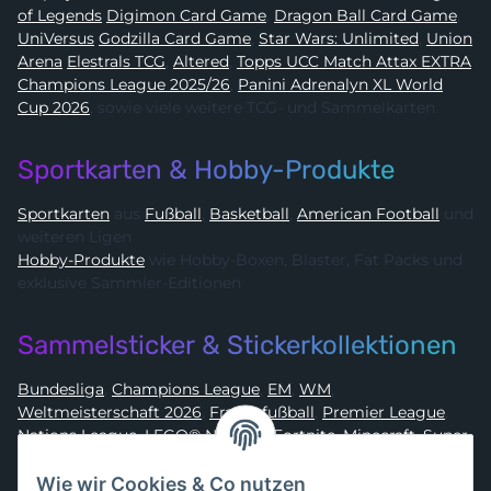
of Legends
Digimon Card Game
,
Dragon Ball Card Game
,
UniVersus
Godzilla Card Game
,
Star Wars: Unlimited
,
Union
Arena
Elestrals TCG
,
Altered
,
Topps UCC Match Attax EXTRA
Champions League 2025/26
,
Panini Adrenalyn XL World
Cup 2026
, sowie viele weitere TCG- und Sammelkarten
Sportkarten & Hobby-Produkte
Sportkarten
aus
Fußball
,
Basketball
,
American Football
und
weiteren Ligen
Hobby-Produkte
wie Hobby-Boxen, Blaster, Fat Packs und
exklusive Sammler-Editionen
Sammelsticker & Stickerkollektionen
Bundesliga
,
Champions League
,
EM
,
WM
,
Weltmeisterschaft 2026
,
Frauenfußball
,
Premier League
,
Nations League
,
LEGO® Ninjago
,
Fortnite
,
Minecraft
,
Super
Mario
,
Disney
,
Dragon Ball
,
Asterix
,
Batman
Wie wir Cookies & Co nutzen