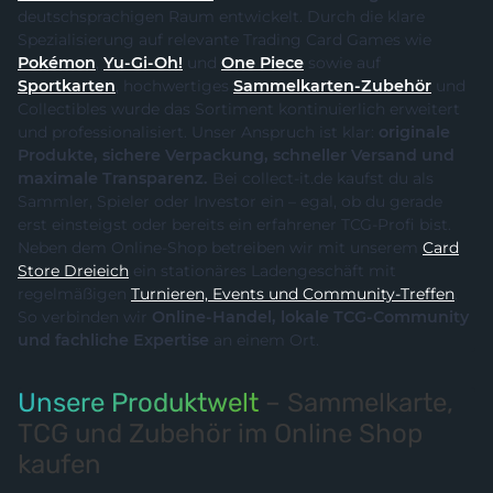
deutschsprachigen Raum entwickelt. Durch die klare
Spezialisierung auf relevante Trading Card Games wie
Pokémon
,
Yu-Gi-Oh!
und
One Piece
sowie auf
Sportkarten
, hochwertiges
Sammelkarten-Zubehör
und
Collectibles wurde das Sortiment kontinuierlich erweitert
und professionalisiert. Unser Anspruch ist klar:
originale
Produkte, sichere Verpackung, schneller Versand und
maximale Transparenz.
Bei collect-it.de kaufst du als
Sammler, Spieler oder Investor ein – egal, ob du gerade
erst einsteigst oder bereits ein erfahrener TCG-Profi bist.
Neben dem Online-Shop betreiben wir mit unserem
Card
Store Dreieich
ein stationäres Ladengeschäft mit
regelmäßigen
Turnieren, Events und Community-Treffen
.
So verbinden wir
Online-Handel, lokale TCG-Community
und fachliche Expertise
an einem Ort.
Unsere Produktwelt
– Sammelkarte,
TCG und Zubehör im Online Shop
kaufen