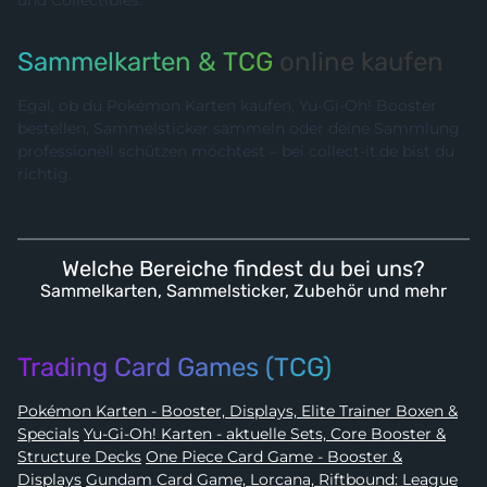
Sammelkarten & TCG
online kaufen
Egal, ob du Pokémon Karten kaufen, Yu-Gi-Oh! Booster
bestellen, Sammelsticker sammeln oder deine Sammlung
professionell schützen möchtest – bei collect-it.de bist du
richtig.
Welche Bereiche findest du bei uns?
Sammelkarten, Sammelsticker, Zubehör und mehr
Trading Card Games (TCG)
Pokémon Karten - Booster, Displays, Elite Trainer Boxen &
Specials
Yu-Gi-Oh! Karten - aktuelle Sets, Core Booster &
Structure Decks
One Piece Card Game - Booster &
Displays
Gundam Card Game, Lorcana, Riftbound: League