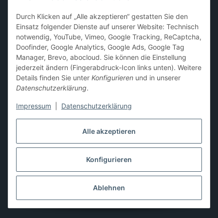
Sammelkarten-Zubehör &
Durch Klicken auf „Alle akzeptieren“ gestatten Sie den
Schutzprodukte
Einsatz folgender Dienste auf unserer Website: Technisch
notwendig, YouTube, Vimeo, Google Tracking, ReCaptcha,
Card Sleeves, Penny Sleeves
,
Premium Sleeves
,
Toploader
,
Doofinder, Google Analytics, Google Ads, Google Tag
Magnetic Holder
,
Sammelalben / Binder / Pocket Pages
,
Manager, Brevo, abocloud. Sie können die Einstellung
Deckboxen
,
Playmats
und
Aufbewahrungslösungen
jederzeit ändern (Fingerabdruck-Icon links unten). Weitere
Details finden Sie unter
Konfigurieren
und in unserer
Datenschutzerklärung
.
Impressum
|
Datenschutzerklärung
Hier kannst du uns folgen:
Alle akzeptieren
Konfigurieren
Vertrag widerrufen
* Alle Preise inkl. gesetzlicher USt., zzgl.
Versand
** Differenzbesteuerung gemäß § 25a UStG,
Ablehnen
Gebrauchtgegenstände/Sonderregelung. Die Mehrwertsteuer
wird auf der Rechnung nicht gesondert ausgewiesen.