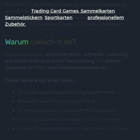
Bei collect-it.de findest du eine breite, stetig wachsende
Auswahl an
Trading Card Games
,
Sammelkarten
,
Sammelstickern
,
Sportkarten
sowie
professionellem
Zubehör
.
Für Sammler, Spieler und Hobby-Investoren.
Warum
collect-it.de?
Du profitierst von
originaler Ware, schneller Lieferung
aus Deutschland, sicherer Verpackung
und
echter
Expertise im TCG- und Sammelkartenmarkt.
Deine Vorteile auf einen Blick:
Originale Sammelkarten und geprüfte Ware
Schneller Versand aus Deutschland
Sichere Verpackung für empfindliche Karten
Fachliche Expertise und aktive TCG-Community
Online-Shop und stationärer Card Store mit Events