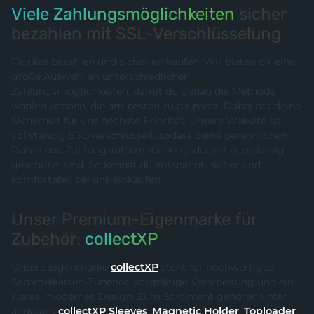
Viele Zahlungsmöglichkeiten
sicher
bezahlen mit SSL-Verschlüsselung
Flexibel bezahlen und sicher einkaufen: Wir bieten dir eine
große Auswahl an unterschiedlichen
Zahlungsmöglichkeiten, damit du genau die Methode
wählen können, die am besten zu dir passt. Dabei hat deine
Sicherheit für uns höchste Priorität. Unsere Website ist
vollständig SSL-verschlüsselt, sodass deine persönlichen
Daten und Zahlungsinformationen jederzeit zuverlässig
geschützt sind. So kannst du entspannt, sicher und
komfortabel bei uns einkaufen.
Unser Premium-Eigenmarke für
Zubehör:
collectXP
Unsere Eigenmarke
collectXP
steht für hochwertiges
Sammelkarten-Zubehör, sorgfältige Verarbeitung und ein
klares, modernes Design. Zum Sortiment gehören unter
anderem
collectXP Sleeves
,
Magnetic Holder
,
Toploader
,