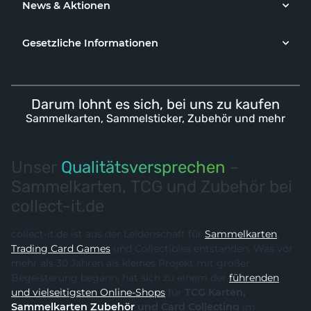
News & Aktionen
Gesetzliche Informationen
Darum lohnt es sich, bei uns zu kaufen
Sammelkarten, Sammelsticker, Zubehör und mehr
Unser
Qualitätsversprechen
–
Sammelkarten, TCG und Zubehör bei
collect-it.de
collect-it.de ist aus der Leidenschaft für
Sammelkarten
,
Trading Card Games
und Collectibles entstanden. Was vor
mehr als 30 Jahren als kleines Projekt mit großer
Begeisterung begann, hat sich zu einem der
führenden
und vielseitigsten Online-Shops
für
TCG Karten,
Sammelkarten Zubehör
und Card Collecting
im