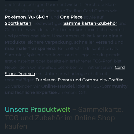
deutschsprachigen Raum entwickelt. Durch die klare
Spezialisierung auf relevante Trading Card Games wie
Pokémon
,
Yu-Gi-Oh!
und
One Piece
sowie auf
Sportkarten
, hochwertiges
Sammelkarten-Zubehör
und
Collectibles wurde das Sortiment kontinuierlich erweitert
und professionalisiert. Unser Anspruch ist klar:
originale
Produkte, sichere Verpackung, schneller Versand und
maximale Transparenz.
Bei collect-it.de kaufst du als
Sammler, Spieler oder Investor ein – egal, ob du gerade
erst einsteigst oder bereits ein erfahrener TCG-Profi bist.
Neben dem Online-Shop betreiben wir mit unserem
Card
Store Dreieich
ein stationäres Ladengeschäft mit
regelmäßigen
Turnieren, Events und Community-Treffen
.
So verbinden wir
Online-Handel, lokale TCG-Community
und fachliche Expertise
an einem Ort.
Unsere Produktwelt
– Sammelkarte,
TCG und Zubehör im Online Shop
kaufen