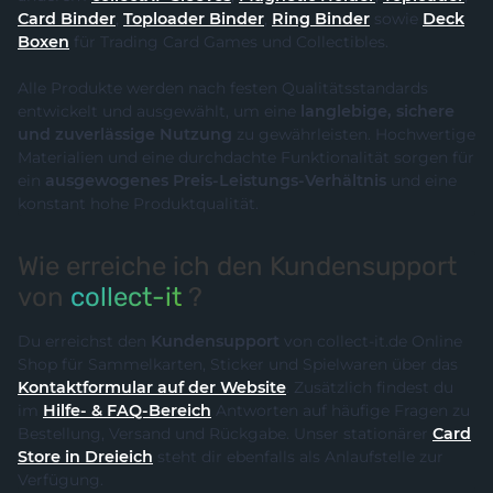
Card Binder
,
Toploader Binder
,
Ring Binder
sowie
Deck
Boxen
für Trading Card Games und Collectibles.
Alle Produkte werden nach festen Qualitätsstandards
entwickelt und ausgewählt, um eine
langlebige, sichere
und zuverlässige Nutzung
zu gewährleisten. Hochwertige
Materialien und eine durchdachte Funktionalität sorgen für
ein
ausgewogenes Preis-Leistungs-Verhältnis
und eine
konstant hohe Produktqualität.
Wie erreiche ich den Kundensupport
von
collect-it
?
Du erreichst den
Kundensupport
von collect-it.de Online
Shop für Sammelkarten, Sticker und Spielwaren über das
Kontaktformular auf der Website
. Zusätzlich findest du
im
Hilfe- & FAQ-Bereich
Antworten auf häufige Fragen zu
Bestellung, Versand und Rückgabe. Unser stationärer
Card
Store in Dreieich
steht dir ebenfalls als Anlaufstelle zur
Verfügung.