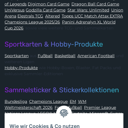
of Legends
Digimon Card Game
,
Dragon Ball Card Game
,
UniVersus
Godzilla Card Game
,
Star Wars: Unlimited
,
Union
Arena
Elestrals TCG
,
Altered
,
Topps UCC Match Attax EXTRA
Champions League 2025/26
,
Panini Adrenalyn XL World
Cup 2026
, sowie viele weitere TCG- und Sammelkarten
Sportkarten & Hobby-Produkte
Sportkarten
aus
Fußball
,
Basketball
,
American Football
und
weiteren Ligen
Hobby-Produkte
wie Hobby-Boxen, Blaster, Fat Packs und
exklusive Sammler-Editionen
Sammelsticker & Stickerkollektionen
Bundesliga
,
Champions League
,
EM
,
WM
,
Weltmeisterschaft 2026
,
Frauenfußball
,
Premier League
,
Nations League
,
LEGO® Ninjago
,
Fortnite
,
Minecraft
,
Super
Mario
,
Disney
,
Dragon Ball
,
Asterix
,
Batman
Wie wir Cookies & Co nutzen