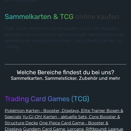
Sammelkarten & TCG
online kaufen
Egal, ob du Pokémon Karten kaufen, Yu-Gi-Oh! Booster
bestellen, Sammelsticker sammeln oder deine Sammlung
professionell schützen möchtest – bei collect-it.de bist du
richtig.
Welche Bereiche findest du bei uns?
Sammelkarten, Sammelsticker, Zubehör und mehr
Trading Card Games (TCG)
Pokémon Karten - Booster, Displays, Elite Trainer Boxen &
Specials
Yu-Gi-Oh! Karten - aktuelle Sets, Core Booster &
Structure Decks
One Piece Card Game - Booster &
Displays
Gundam Card Game, Lorcana, Riftbound: League