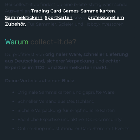
Bei collect-it.de findest du eine breite, stetig wachsende
Auswahl an
Trading Card Games
,
Sammelkarten
,
Sammelstickern
,
Sportkarten
sowie
professionellem
Zubehör
.
Für Sammler, Spieler und Hobby-Investoren.
Warum
collect-it.de?
Du profitierst von
originaler Ware, schneller Lieferung
aus Deutschland, sicherer Verpackung
und
echter
Expertise im TCG- und Sammelkartenmarkt.
Deine Vorteile auf einen Blick:
Originale Sammelkarten und geprüfte Ware
Schneller Versand aus Deutschland
Sichere Verpackung für empfindliche Karten
Fachliche Expertise und aktive TCG-Community
Online-Shop und stationärer Card Store mit Events