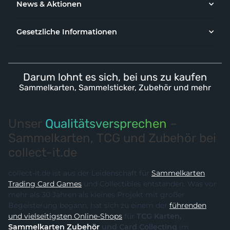
News & Aktionen
Gesetzliche Informationen
Darum lohnt es sich, bei uns zu kaufen
Sammelkarten, Sammelsticker, Zubehör und mehr
Unser
Qualitätsversprechen
–
Sammelkarten, TCG und Zubehör bei
collect-it.de
collect-it.de ist aus der Leidenschaft für
Sammelkarten
,
Trading Card Games
und Collectibles entstanden. Was vor
mehr als 30 Jahren als kleines Projekt mit großer
Begeisterung begann, hat sich zu einem der
führenden
und vielseitigsten Online-Shops
für
TCG Karten,
Sammelkarten Zubehör
und Card Collecting
im