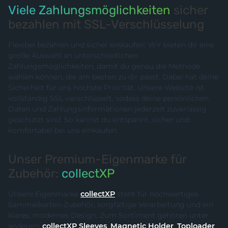
Viele Zahlungsmöglichkeiten
sicher
bezahlen mit SSL-Verschlüsselung
Flexibel bezahlen und sicher einkaufen: Wir bieten dir eine
große Auswahl an unterschiedlichen
Zahlungsmöglichkeiten, damit du genau die Methode
wählen können, die am besten zu dir passt. Dabei hat deine
Sicherheit für uns höchste Priorität. Unsere Website ist
vollständig SSL-verschlüsselt, sodass deine persönlichen
Daten und Zahlungsinformationen jederzeit zuverlässig
geschützt sind. So kannst du entspannt, sicher und
komfortabel bei uns einkaufen.
Unser Premium-Eigenmarke für
Zubehör:
collectXP
Unsere Eigenmarke
collectXP
steht für hochwertiges
Sammelkarten-Zubehör, sorgfältige Verarbeitung und ein
klares, modernes Design. Zum Sortiment gehören unter
anderem
collectXP Sleeves
,
Magnetic Holder
,
Toploader
,