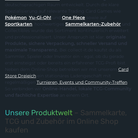
deutschsprachigen Raum entwickelt. Durch die klare
Spezialisierung auf relevante Trading Card Games wie
Pokémon
,
Yu-Gi-Oh!
und
One Piece
sowie auf
Sportkarten
, hochwertiges
Sammelkarten-Zubehör
und
Collectibles wurde das Sortiment kontinuierlich erweitert
und professionalisiert. Unser Anspruch ist klar:
originale
Produkte, sichere Verpackung, schneller Versand und
maximale Transparenz.
Bei collect-it.de kaufst du als
Sammler, Spieler oder Investor ein – egal, ob du gerade
erst einsteigst oder bereits ein erfahrener TCG-Profi bist.
Neben dem Online-Shop betreiben wir mit unserem
Card
Store Dreieich
ein stationäres Ladengeschäft mit
regelmäßigen
Turnieren, Events und Community-Treffen
.
So verbinden wir
Online-Handel, lokale TCG-Community
und fachliche Expertise
an einem Ort.
Unsere Produktwelt
– Sammelkarte,
TCG und Zubehör im Online Shop
kaufen