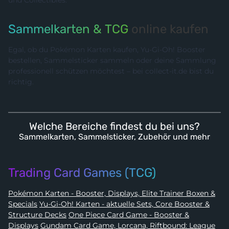
Sammelkarten & TCG
online kaufen
Egal, ob du Pokémon Karten kaufen, Yu-Gi-Oh! Booster
bestellen, Sammelsticker sammeln oder deine Sammlung
professionell schützen möchtest – bei collect-it.de bist du
richtig.
Welche Bereiche findest du bei uns?
Sammelkarten, Sammelsticker, Zubehör und mehr
Trading Card Games (TCG)
Pokémon Karten - Booster, Displays, Elite Trainer Boxen &
Specials
Yu-Gi-Oh! Karten - aktuelle Sets, Core Booster &
Structure Decks
One Piece Card Game - Booster &
Displays
Gundam Card Game, Lorcana, Riftbound: League