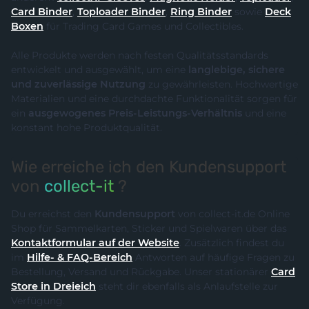
Card Binder
,
Toploader Binder
,
Ring Binder
sowie
Deck
Boxen
für Trading Card Games und Collectibles.
Alle Produkte werden nach festen Qualitätsstandards
entwickelt und ausgewählt, um eine
langlebige, sichere
und zuverlässige Nutzung
zu gewährleisten. Hochwertige
Materialien und eine durchdachte Funktionalität sorgen für
ein
ausgewogenes Preis-Leistungs-Verhältnis
und eine
konstant hohe Produktqualität.
Wie erreiche ich den Kundensupport
von
collect-it
?
Du erreichst den
Kundensupport
von collect-it.de Online
Shop für Sammelkarten, Sticker und Spielwaren über das
Kontaktformular auf der Website
. Zusätzlich findest du
im
Hilfe- & FAQ-Bereich
Antworten auf häufige Fragen zu
Bestellung, Versand und Rückgabe. Unser stationärer
Card
Store in Dreieich
steht dir ebenfalls als Anlaufstelle zur
Verfügung.