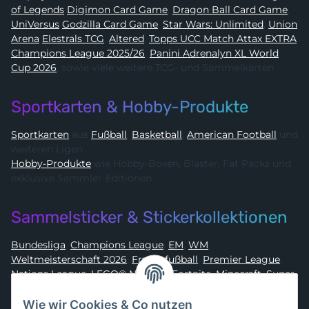
of Legends
Digimon Card Game
,
Dragon Ball Card Game
,
UniVersus
Godzilla Card Game
,
Star Wars: Unlimited
,
Union
Arena
Elestrals TCG
,
Altered
,
Topps UCC Match Attax EXTRA
Champions League 2025/26
,
Panini Adrenalyn XL World
Cup 2026
, sowie viele weitere TCG- und Sammelkarten
Sportkarten & Hobby-Produkte
Sportkarten
aus
Fußball
,
Basketball
,
American Football
und
weiteren Ligen
Hobby-Produkte
wie Hobby-Boxen, Blaster, Fat Packs und
exklusive Sammler-Editionen
Sammelsticker & Stickerkollektionen
Bundesliga
,
Champions League
,
EM
,
WM
,
Weltmeisterschaft 2026
,
Frauenfußball
,
Premier League
,
Nations League
,
LEGO® Ninjago
,
Fortnite
,
Minecraft
,
Super
Mario
,
Disney
,
Dragon Ball
,
Asterix
,
Batman
Wie wir Cookies & Co nutzen