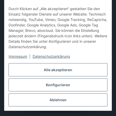
Sammelkarten-Zubehör &
Durch Klicken auf „Alle akzeptieren“ gestatten Sie den
Schutzprodukte
Einsatz folgender Dienste auf unserer Website: Technisch
notwendig, YouTube, Vimeo, Google Tracking, ReCaptcha,
Card Sleeves, Penny Sleeves
,
Premium Sleeves
,
Toploader
,
Doofinder, Google Analytics, Google Ads, Google Tag
Magnetic Holder
,
Sammelalben / Binder / Pocket Pages
,
Manager, Brevo, abocloud. Sie können die Einstellung
Deckboxen
,
Playmats
und
Aufbewahrungslösungen
jederzeit ändern (Fingerabdruck-Icon links unten). Weitere
Details finden Sie unter
Konfigurieren
und in unserer
Datenschutzerklärung
.
Impressum
|
Datenschutzerklärung
Hier kannst du uns folgen:
Alle akzeptieren
Konfigurieren
Vertrag widerrufen
* Alle Preise inkl. gesetzlicher USt., zzgl.
Versand
** Differenzbesteuerung gemäß § 25a UStG,
Ablehnen
Gebrauchtgegenstände/Sonderregelung. Die Mehrwertsteuer
wird auf der Rechnung nicht gesondert ausgewiesen.