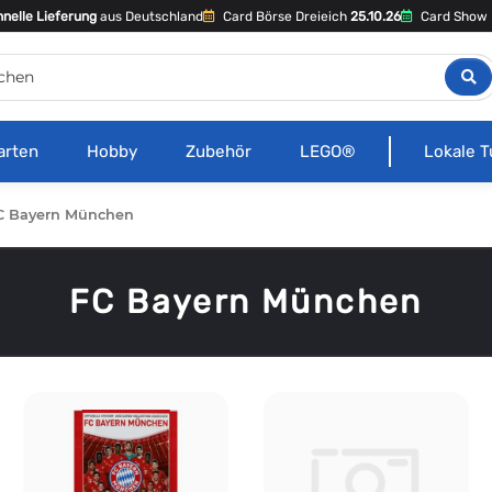
nelle Lieferung
aus Deutschland
Card Börse Dreieich
25.10.26
Card Show 
arten
Hobby
Zubehör
LEGO®
Lokale T
C Bayern München
FC Bayern München