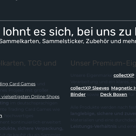
lohnt es sich, bei uns zu
Sammelkarten, Sammelsticker, Zubehör und meh
karten, TCG und
Unser Premium-Eig
Unsere Eigenmarke
collectXP
Verarbeitung und ein klares,
ding Card Games
und
collectXP Sleeves
,
Magnetic 
ines Projekt mit großer
Binder
sowie
Deck Boxen
für
vielseitigsten Online-Shops
ting
im deutschsprachigen
Alle Produkte werden nach fes
 die klare Spezialisierung auf relevante Trading Card Games wie
langlebige, sichere und zuve
n
, hochwertiges
Materialien und eine durchdach
Leistungs-Verhältnis
und eine
te, sichere Verpackung,