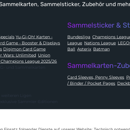
Sammelkarten, Sammelsticker, Zubehör und meh
Sammelsticker & St
Karten - Booster, Displays, Elite Trainer Boxen & Specials
Yu-Gi-Oh! Karten -
Bundesliga
,
Champions Leag
e Card Game - Booster & Displays
League
,
Nations League
,
ds
Digimon Card Game
,
Ball
,
Asterix
,
Batman
Star Wars: Unlimited
,
Union
 Champions League 2025/26
,
Sammelkarten-Zub
 TCG- und Sammelkarten
Card Sleeves, Penny Sleeves
,
/ Binder / Pocket Pages
,
Deckb
 weiteren Ligen
exklusive Sammler-Editionen
Hier kannst du uns folgen:
den Einsatz folgender Dienste auf unserer Website: Technisch notwend