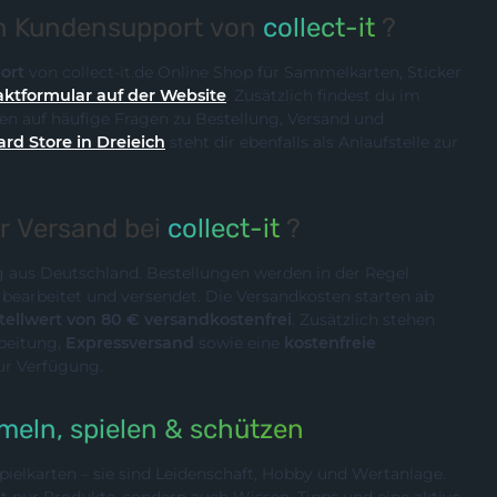
en Kundensupport von
collect-it
?
ort
von collect-it.de Online Shop für Sammelkarten, Sticker
ktformular auf der Website
. Zusätzlich findest du im
n auf häufige Fragen zu Bestellung, Versand und
ard Store in Dreieich
steht dir ebenfalls als Anlaufstelle zur
er Versand bei
collect-it
?
ig aus Deutschland. Bestellungen werden in der Regel
n
bearbeitet und versendet. Die Versandkosten starten ab
ellwert von 80 € versandkostenfrei
. Zusätzlich stehen
rbeitung,
Expressversand
sowie eine
kostenfreie
ur Verfügung.
eln, spielen & schützen
ielkarten – sie sind Leidenschaft, Hobby und Wertanlage.
cht nur Produkte, sondern auch Wissen, Tipps und eine aktive