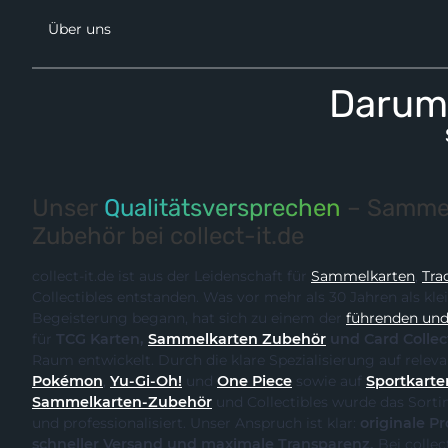
Über uns
Darum 
Unser
Qualitätsversprechen
– Sammel
Zubehör bei collect-it.de
collect-it.de ist aus der Leidenschaft für
Sammelkarten
,
Tra
Collectibles entstanden. Was vor mehr als 30 Jahren als kle
Begeisterung begann, hat sich zu einem der
führenden und 
für
TCG Karten,
Sammelkarten Zubehör
und Card Collec
Raum entwickelt. Durch
Pokémon
,
Yu-Gi-Oh!
und
One Piece
sowie auf
Sportkarte
Sammelkarten-Zubehör
und Collectibles wurde das Sortiment kontinuierlich erweitert
und professionalisiert. Unser Anspruch ist klar:
originale Produk
schneller Versand und maximale Transparenz.
Bei collect-it.de kaufst du als Sammler,