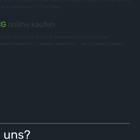
rd Games und Collectibles.
CG
online kaufen
ufen, Yu-Gi-Oh! Booster bestellen, Sammelsticker
rofessionell schützen möchtest – bei collect-it.de bist
i uns?