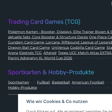
Trading Card Games (TCG)
Pokémon 
aktuelle Sets, Core Booster & Structure Decks
One Piec
Gundam Card Game, Lorcana, Riftbound: League of Legen
Dragon Ball Card Game
,
UniVersus
Godzilla Card Game
,
Arena
Elestrals TCG
,
Altered
,
Topps UCC Match Attax EXTRA
Panini Adrenalyn XL World Cup 2026
, sowie viele weitere
Sportkarten & Hobby-Produkte
Sportkarten
aus
Fußball
,
Basketball
,
American Football
und
Hobby-Produkte
wie Hobby-Boxen, Blaster, Fat Packs und 
Wie wir Cookies & Co nutzen
Durch Klicken auf „Alle akzeptieren“ gestatten Sie 