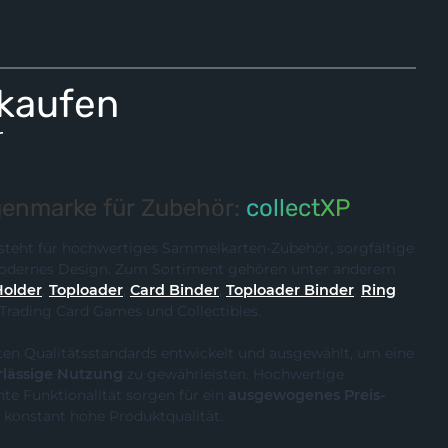
 kaufen
r
enmarke für Zubehör:
collectXP
steht für hochwertiges Sammelkarten-Zubehör, sorgfältige
 modernes Design. Zum Sortiment gehören unter anderem
Holder
,
Toploader
,
Card Binder
,
Toploader Binder
,
Ring
 Trading Card Games und Collectibles.
ten Qualitätsstandards entwickelt und ausgewählt, um eine
rlässige Nutzung
zu gewährleisten. Hochwertige
te Funktionalität sorgen für ein
ausgewogenes Preis-
 konstant hohe Produktqualität.