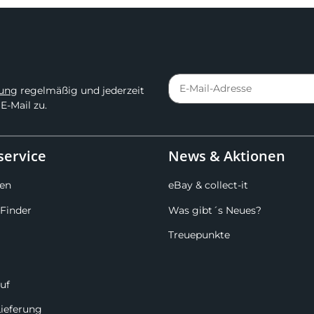
rung
regelmäßig und jederzeit
E-Mail zu.
ervice
News & Aktionen
en
eBay & collect-it
Finder
Was gibt´s Neues?
Treuepunkte
uf
Lieferung