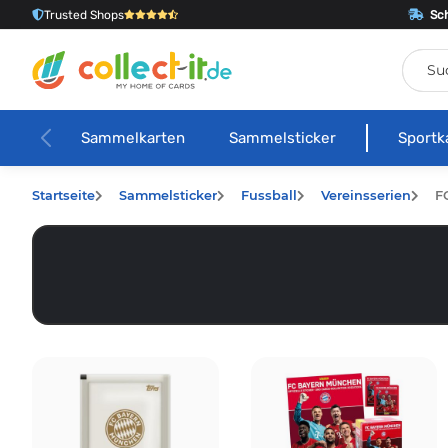
Trusted Shops
Sch
Sammelkarten
Sammelsticker
Sportk
Startseite
Sammelsticker
Fussball
Vereinsserien
F