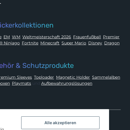
r
ickerkollektionen
ue
,
EM
,
WM
,
Weltmeisterschaft 2026
,
Frauenfußball
,
Premier
LEGO® Ninjago
,
Fortnite
,
Minecraft
,
Super Mario
,
Disney
,
Dragon
ehör & Schutzprodukte
Premium Sleeves
,
Toploader
,
Magnetic Holder
,
Sammelalben
oxen
,
Playmats
und
Aufbewahrungslösungen
Alle akzeptieren
ig,