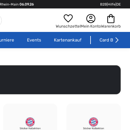
Rhein-Main
06.09.26
B2B
|
Hilfe
|
DE
Wunschzettel
Mein Konto
Warenkorb
urniere
Events
Kartenankauf
Card Börse