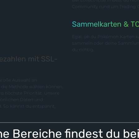
Community rund um Trading Ca
Sammelkarten & T
Egal, ob du Pokémon Karten ka
sammeln oder deine Sammlung p
du richtig.
bezahlen mit SSL-
 große Auswahl an
chste Priorität. Unsere
rsönlichen Daten und
e Bereiche findest du be