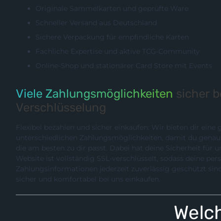
Originale Sammelkarten und geprüfte Ware
Schneller Versand aus Deutschland
Sichere Verpackung für empfindliche Karten
Fachliche Expertise und aktive TCG-Community
Online-Shop und stationärer Card Store mit Events
Viele Zahlungsmöglichkeiten
sicher 
Verschlüsselung
Flexibel bezahlen und sicher einkaufen: Wir bieten dir eine
unterschiedlichen Zahlungsmöglichkeiten, damit du genau die Methode wählen können,
die am besten zu dir passt. Dabei hat deine Sicherheit für uns hö
Website ist vollständig SSL-verschlüsselt, sodass deine pe
Zahlungsinformationen jederzeit zuverlässig geschützt sind. So kannst du entspannt,
sicher und komfortabel bei uns einkaufen.
Welch