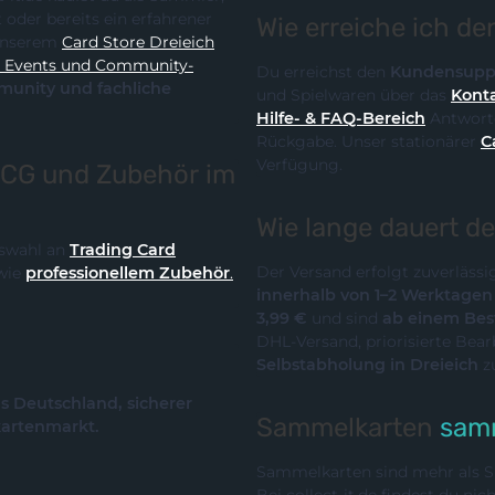
Wie erreiche ich d
it unserem
Card Store Dreieich
y-
Du erreichst den
Kundensupp
und Spielwaren über das
Konta
Hilfe- & FAQ-Bereich
Antworte
Rückgabe. Unser stationärer
C
Verfügung.
TCG und Zubehör im
Wie lange dauert d
Auswahl an
Trading Card
Der Versand erfolgt zuverläss
wie
professionellem Zubehör
.
innerhalb von 1–2 Werktage
3,99 €
und sind
ab einem Best
DHL-Versand, priorisierte Bea
Selbstabholung in Dreieich
z
us Deutschland, sicherer
Sammelkarten
samm
kartenmarkt.
Sammelkarten sind mehr als Sp
Bei collect-it.de findest du ni