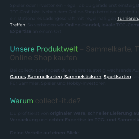
Spieler oder Investor ein – egal, ob du gerade erst einsteigst oder bereits ein erfahrener
TCG-Profi bist. Neben dem Online-Shop betreiben wir m
ein stationäres Ladengeschäft mit regelmäßigen
Turnieren, Events und Communit
Treffen
. So verbinden wir
Online-Handel, lokale TCG-Community und fachliche
Expertise
an einem Ort.
Unsere Produktwelt
– Sammelkarte, 
Online Shop kaufen
Bei collect-it.de findest du eine breite, stetig wachsende 
Games
,
Sammelkarten
,
Sammelstickern
,
Sportkarten
so
Für Sammler, Spieler und Hobby-Investoren.
Warum
collect-it.de?
Du profitierst von
originaler Ware, schneller Lieferung a
Verpackung
und
echter Expertise im TCG- und Sammel
Deine Vorteile auf einen Blick: