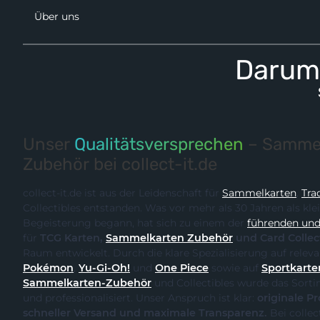
Über uns
Darum 
Unser
Qualitätsversprechen
– Sammel
Zubehör bei collect-it.de
collect-it.de ist aus der Leidenschaft für
Sammelkarten
,
Tra
Collectibles entstanden. Was vor mehr als 30 Jahren als kle
Begeisterung begann, hat sich zu einem der
führenden und 
für
TCG Karten,
Sammelkarten Zubehör
und Card Collec
Raum entwickelt. Durch
Pokémon
,
Yu-Gi-Oh!
und
One Piece
sowie auf
Sportkarte
Sammelkarten-Zubehör
und Collectibles wurde das Sortiment kontinuierlich erweitert
und professionalisiert. Unser Anspruch ist klar:
originale Produk
schneller Versand und maximale Transparenz.
Bei collect-it.de kaufst du als Sammler,