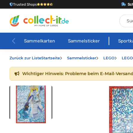
Trusted Shops
Sch
Sammelkarten
Sammelsticker
Sportk
Zurück zur Liste
Startseite
Sammelsticker
LEGO
LEGO
Wichtiger Hinweis: Probleme beim E-Mail-Versand