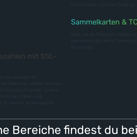
Community rund um Trading Ca
Sammelkarten & T
Egal, ob du Pokémon Karten ka
sammeln oder deine Sammlung p
du richtig.
bezahlen mit SSL-
 große Auswahl an
chste Priorität. Unsere
rsönlichen Daten und
e Bereiche findest du be