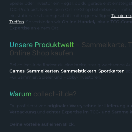
Spieler oder Investor ein – egal, ob du gerade erst einsteigst oder bereits ein erfahrener
TCG-Profi bist. Neben dem Online-Shop betreiben wir m
ein stationäres Ladengeschäft mit regelmäßigen
Turnieren, Events und Communit
Treffen
. So verbinden wir
Online-Handel, lokale TCG-Community und fachliche
Expertise
an einem Ort.
Unsere Produktwelt
– Sammelkarte, 
Online Shop kaufen
Bei collect-it.de findest du eine breite, stetig wachsende 
Games
,
Sammelkarten
,
Sammelstickern
,
Sportkarten
so
Für Sammler, Spieler und Hobby-Investoren.
Warum
collect-it.de?
Du profitierst von
originaler Ware, schneller Lieferung a
Verpackung
und
echter Expertise im TCG- und Sammel
Deine Vorteile auf einen Blick: