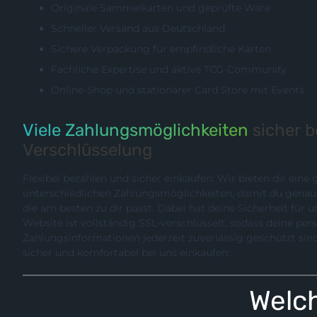
Originale Sammelkarten und geprüfte Ware
Schneller Versand aus Deutschland
Sichere Verpackung für empfindliche Karten
Fachliche Expertise und aktive TCG-Community
Online-Shop und stationärer Card Store mit Events
Viele Zahlungsmöglichkeiten
sicher 
Verschlüsselung
Flexibel bezahlen und sicher einkaufen: Wir bieten dir eine
unterschiedlichen Zahlungsmöglichkeiten, damit du genau die Methode wählen können,
die am besten zu dir passt. Dabei hat deine Sicherheit für uns hö
Website ist vollständig SSL-verschlüsselt, sodass deine pe
Zahlungsinformationen jederzeit zuverlässig geschützt sind. So kannst du entspannt,
sicher und komfortabel bei uns einkaufen.
Welch