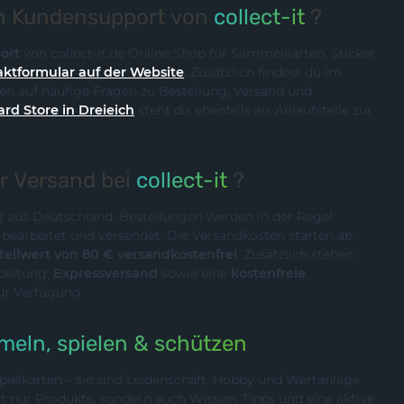
en Kundensupport von
collect-it
?
ort
von collect-it.de Online Shop für Sammelkarten, Sticker
ktformular auf der Website
. Zusätzlich findest du im
n auf häufige Fragen zu Bestellung, Versand und
ard Store in Dreieich
steht dir ebenfalls als Anlaufstelle zur
er Versand bei
collect-it
?
ig aus Deutschland. Bestellungen werden in der Regel
n
bearbeitet und versendet. Die Versandkosten starten ab
ellwert von 80 € versandkostenfrei
. Zusätzlich stehen
rbeitung,
Expressversand
sowie eine
kostenfreie
ur Verfügung.
eln, spielen & schützen
ielkarten – sie sind Leidenschaft, Hobby und Wertanlage.
cht nur Produkte, sondern auch Wissen, Tipps und eine aktive