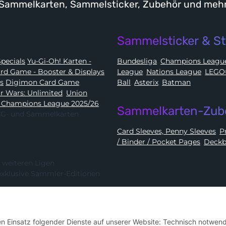
Sammelkarten, Sammelsticker, Zubehör und meh
Sammelsticker & St
Karten - Booster, Displays, Elite Trainer Boxen & Specials
Yu-Gi-Oh! Karten -
Bundesliga
,
Champions Leag
e Card Game - Booster & Displays
League
,
Nations League
,
ds
Digimon Card Game
,
Ball
,
Asterix
,
Batman
Star Wars: Unlimited
,
Union
 Champions League 2025/26
,
Sammelkarten-Zub
 TCG- und Sammelkarten
Card Sleeves, Penny Sleeves
,
/ Binder / Pocket Pages
,
Deckb
 weiteren Ligen
exklusive Sammler-Editionen
Hier kannst du uns folgen:
den Einsatz folgender Dienste auf unserer Website: Technisch notwend