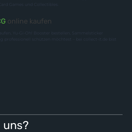
rd Games und Collectibles.
CG
online kaufen
ufen, Yu-Gi-Oh! Booster bestellen, Sammelsticker
rofessionell schützen möchtest – bei collect-it.de bist
i uns?