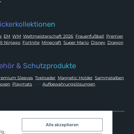
r
ickerkollektionen
ue
,
EM
,
WM
,
Weltmeisterschaft 2026
,
Frauenfußball
,
Premier
LEGO® Ninjago
,
Fortnite
,
Minecraft
,
Super Mario
,
Disney
,
Dragon
ehör & Schutzprodukte
Premium Sleeves
,
Toploader
,
Magnetic Holder
,
Sammelalben
oxen
,
Playmats
und
Aufbewahrungslösungen
Alle akzeptieren
ig,