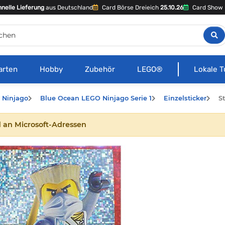
nelle Lieferung
aus Deutschland
Card Börse Dreieich
25.10.26
Card Show 
arten
Hobby
Zubehör
LEGO®
Lokale T
 Ninjago
Blue Ocean LEGO Ninjago Serie 1
Einzelsticker
S
 an Microsoft-Adressen