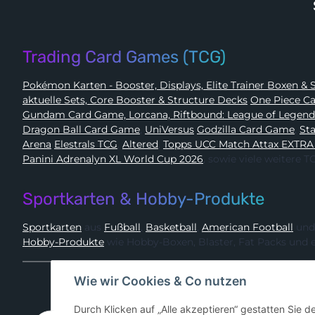
Trading Card Games (TCG)
Pokémon 
aktuelle Sets, Core Booster & Structure Decks
One Piec
Gundam Card Game, Lorcana, Riftbound: League of Legen
Dragon Ball Card Game
,
UniVersus
Godzilla Card Game
,
Arena
Elestrals TCG
,
Altered
,
Topps UCC Match Attax EXTRA
Panini Adrenalyn XL World Cup 2026
, sowie viele weitere
Sportkarten & Hobby-Produkte
Sportkarten
aus
Fußball
,
Basketball
,
American Football
und
Hobby-Produkte
wie Hobby-Boxen, Blaster, Fat Packs und 
Wie wir Cookies & Co nutzen
Durch Klicken auf „Alle akzeptieren“ gestatten Sie 