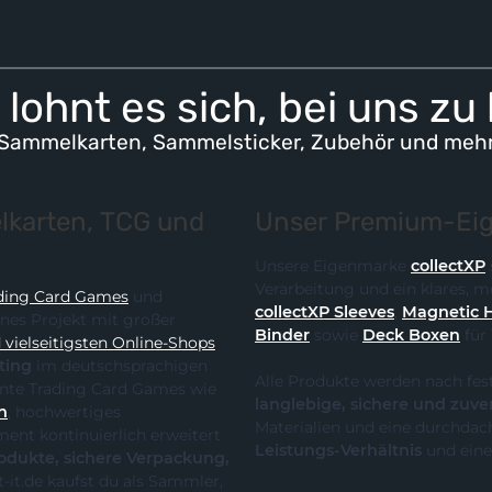
lohnt es sich, bei uns zu
Sammelkarten, Sammelsticker, Zubehör und meh
karten, TCG und
Unser Premium-Eig
Unsere Eigenmarke
collectXP
Verarbeitung und ein klares,
ding Card Games
und
collectXP Sleeves
,
Magnetic 
ines Projekt mit großer
Binder
sowie
Deck Boxen
für
vielseitigsten Online-Shops
ting
im deutschsprachigen
Alle Produkte werden nach fes
 die klare Spezialisierung auf relevante Trading Card Games wie
langlebige, sichere und zuve
n
, hochwertiges
Materialien und eine durchdach
Leistungs-Verhältnis
und eine
te, sichere Verpackung,