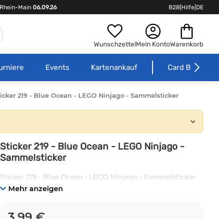
Rhein-Main
06.09.26
B2B
|
Hilfe
|
DE
Wunschzettel
Mein Konto
Warenkorb
urniere
Events
Kartenankauf
Card Börse
ticker 219 - Blue Ocean - LEGO Ninjago - Sammelsticker
Sticker 219 - Blue Ocean - LEGO Ninjago -
Sammelsticker
Sticker 219 - Blue Ocean - LEGO Ninjago - Sammelsticker
Mehr anzeigen
3,99 €