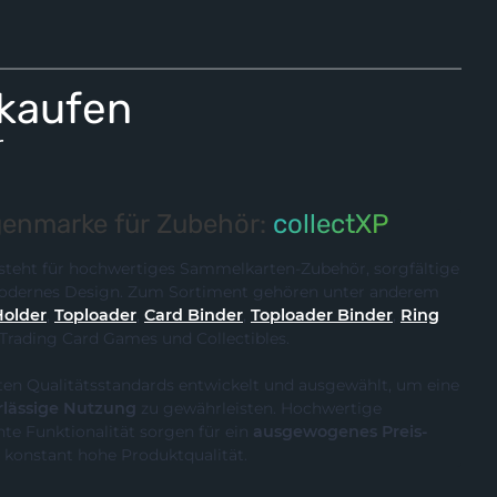
 kaufen
r
enmarke für Zubehör:
collectXP
steht für hochwertiges Sammelkarten-Zubehör, sorgfältige
 modernes Design. Zum Sortiment gehören unter anderem
Holder
,
Toploader
,
Card Binder
,
Toploader Binder
,
Ring
 Trading Card Games und Collectibles.
ten Qualitätsstandards entwickelt und ausgewählt, um eine
rlässige Nutzung
zu gewährleisten. Hochwertige
te Funktionalität sorgen für ein
ausgewogenes Preis-
 konstant hohe Produktqualität.