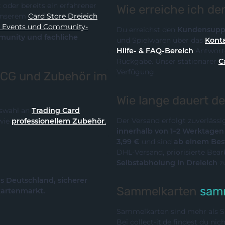
Wie erreiche ich d
it unserem
Card Store Dreieich
y-
Du erreichst den
Kundensupp
und Spielwaren über das
Konta
Hilfe- & FAQ-Bereich
Antworte
Rückgabe. Unser stationärer
C
Verfügung.
TCG und Zubehör im
Wie lange dauert d
Auswahl an
Trading Card
Der Versand erfolgt zuverläss
wie
professionellem Zubehör
.
innerhalb von 1–2 Werktage
3,99 €
und sind
ab einem Best
DHL-Versand, priorisierte Bea
Selbstabholung in Dreieich
z
us Deutschland, sicherer
Sammelkarten
samm
kartenmarkt.
Sammelkarten sind mehr als Sp
Bei collect-it.de findest du ni