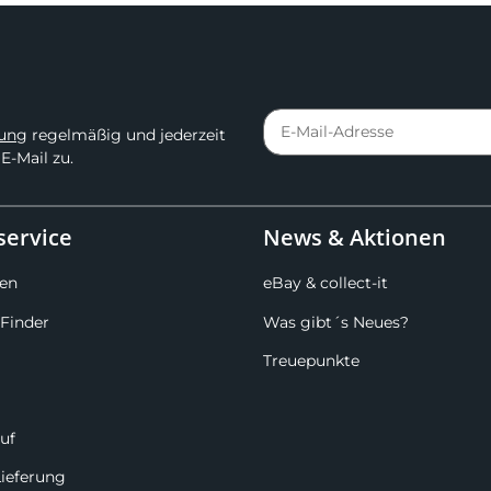
rung
regelmäßig und jederzeit
E-Mail zu.
ervice
News & Aktionen
en
eBay & collect-it
Finder
Was gibt´s Neues?
Treuepunkte
uf
Lieferung