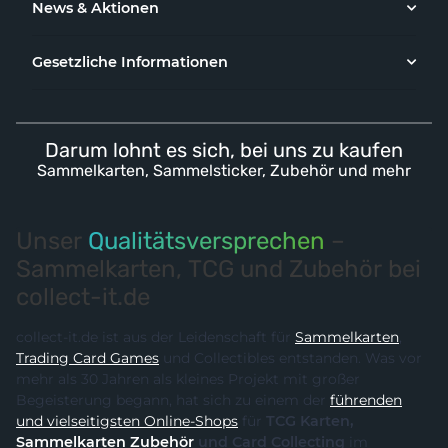
News & Aktionen
Gesetzliche Informationen
Darum lohnt es sich, bei uns zu kaufen
Sammelkarten, Sammelsticker, Zubehör und mehr
Unser
Qualitätsversprechen
–
Sammelkarten, TCG und Zubehör bei
collect-it.de
collect-it.de ist aus der Leidenschaft für
Sammelkarten
,
Trading Card Games
und Collectibles entstanden. Was vor
mehr als 30 Jahren als kleines Projekt mit großer
Begeisterung begann, hat sich zu einem der
führenden
und vielseitigsten Online-Shops
für
TCG Karten,
Sammelkarten Zubehör
und Card Collecting
im