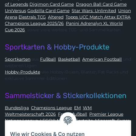
of Legends
Digimon Card Game
,
Dragon Ball Card Game
,
UniVersus
Godzilla Card Game
,
Star Wars: Unlimited
,
Union
Arena
Elestrals TCG
,
Altered
,
Topps UCC Match Attax EXTRA
Champions League 2025/26
,
Panini Adrenalyn XL World
Cup 2026
, sowie viele weitere TCG- und Sammelkarten
Sportkarten & Hobby-Produkte
Sportkarten
aus
Fußball
,
Basketball
,
American Football
und
weiteren Ligen
Hobby-Produkte
wie Hobby-Boxen, Blaster, Fat Packs und
exklusive Sammler-Editionen
Sammelsticker & Stickerkollektionen
Bundesliga
,
Champions League
,
EM
,
WM
,
Weltmeisterschaft 2026
,
Frauenfußball
,
Premier League
,
Nations League
,
LEGO® Ninjago
,
Fortnite
,
Minecraft
,
Super
Mario
,
Disney
,
Dragon Ball
,
Asterix
,
Batman
Wie wir Cookies & Co nutzen