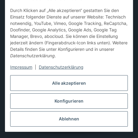
Sammelkarten-Zubehör &
Durch Klicken auf „Alle akzeptieren“ gestatten Sie den
Schutzprodukte
Einsatz folgender Dienste auf unserer Website: Technisch
notwendig, YouTube, Vimeo, Google Tracking, ReCaptcha,
Card Sleeves, Penny Sleeves
,
Premium Sleeves
,
Toploader
,
Doofinder, Google Analytics, Google Ads, Google Tag
Magnetic Holder
,
Sammelalben / Binder / Pocket Pages
,
Manager, Brevo, abocloud. Sie können die Einstellung
Deckboxen
,
Playmats
und
Aufbewahrungslösungen
jederzeit ändern (Fingerabdruck-Icon links unten). Weitere
Details finden Sie unter
Konfigurieren
und in unserer
Datenschutzerklärung
.
Impressum
|
Datenschutzerklärung
Hier kannst du uns folgen:
Alle akzeptieren
Konfigurieren
Vertrag widerrufen
* Alle Preise inkl. gesetzlicher USt., zzgl.
Versand
** Differenzbesteuerung gemäß § 25a UStG,
Ablehnen
Gebrauchtgegenstände/Sonderregelung. Die Mehrwertsteuer
wird auf der Rechnung nicht gesondert ausgewiesen.