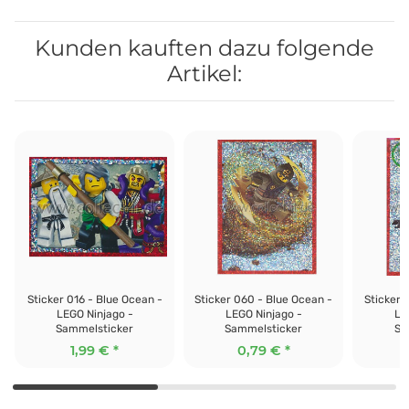
Kunden kauften dazu folgende
Artikel:
Sticker 016 - Blue Ocean -
Sticker 060 - Blue Ocean -
Sticker 
LEGO Ninjago -
LEGO Ninjago -
LE
Sammelsticker
Sammelsticker
Sa
1,99 €
*
0,79 €
*