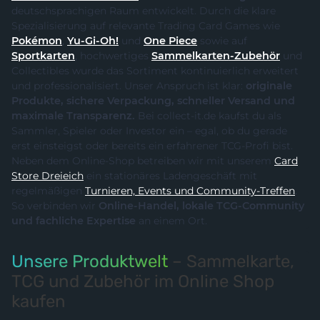
deutschsprachigen Raum entwickelt. Durch die klare
Spezialisierung auf relevante Trading Card Games wie
Pokémon
,
Yu-Gi-Oh!
und
One Piece
sowie auf
Sportkarten
, hochwertiges
Sammelkarten-Zubehör
und
Collectibles wurde das Sortiment kontinuierlich erweitert
und professionalisiert. Unser Anspruch ist klar:
originale
Produkte, sichere Verpackung, schneller Versand und
maximale Transparenz.
Bei collect-it.de kaufst du als
Sammler, Spieler oder Investor ein – egal, ob du gerade
erst einsteigst oder bereits ein erfahrener TCG-Profi bist.
Neben dem Online-Shop betreiben wir mit unserem
Card
Store Dreieich
ein stationäres Ladengeschäft mit
regelmäßigen
Turnieren, Events und Community-Treffen
.
So verbinden wir
Online-Handel, lokale TCG-Community
und fachliche Expertise
an einem Ort.
Unsere Produktwelt
– Sammelkarte,
TCG und Zubehör im Online Shop
kaufen