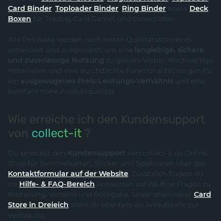
Card Binder
,
Toploader Binder
,
Ring Binder
sowie
Deck
Boxen
für Trading Card Games und Collectibles.
Alle Produkte werden nach festen Qualitätsstandards
entwickelt und ausgewählt, um eine
langlebige, sichere
und zuverlässige Nutzung
zu gewährleisten. Hochwertige
Materialien und eine durchdachte Funktionalität sorgen für
ein
ausgewogenes Preis-Leistungs-Verhältnis
und eine
konstant hohe Produktqualität.
Wie erreiche ich den Kundensupport
von
collect-it
?
Du erreichst den
Kundensupport
von collect-it.de Online
Shop für Sammelkarten, Sticker und Spielwaren über das
Kontaktformular auf der Website
. Zusätzlich findest du
im
Hilfe- & FAQ-Bereich
Antworten auf häufige Fragen zu
Bestellung, Versand und Rückgabe. Unser stationärer
Card
Store in Dreieich
steht dir ebenfalls als Anlaufstelle zur
Verfügung.