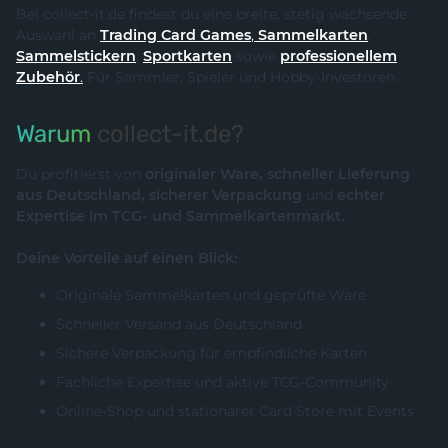
Bei collect-it.de findest du eine breite, stetig wachsende
Auswahl an
Trading Card Games
,
Sammelkarten
,
Sammelstickern
,
Sportkarten
sowie
professionellem
Zubehör
.
Für Sammler, Spieler und Hobby-Investoren.
Warum
collect-it.de?
Du profitierst von
originaler Ware, schneller Lieferung
aus Deutschland, sicherer Verpackung
und
echter
Expertise im TCG- und Sammelkartenmarkt.
Deine Vorteile auf einen Blick:
Originale Sammelkarten und geprüfte Ware
Schneller Versand aus Deutschland
Sichere Verpackung für empfindliche Karten
Fachliche Expertise und aktive TCG-Community
Online-Shop und stationärer Card Store mit Events