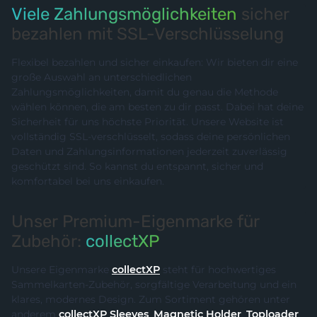
Viele Zahlungsmöglichkeiten
sicher
bezahlen mit SSL-Verschlüsselung
Flexibel bezahlen und sicher einkaufen: Wir bieten dir eine
große Auswahl an unterschiedlichen
Zahlungsmöglichkeiten, damit du genau die Methode
wählen können, die am besten zu dir passt. Dabei hat deine
Sicherheit für uns höchste Priorität. Unsere Website ist
vollständig SSL-verschlüsselt, sodass deine persönlichen
Daten und Zahlungsinformationen jederzeit zuverlässig
geschützt sind. So kannst du entspannt, sicher und
komfortabel bei uns einkaufen.
Unser Premium-Eigenmarke für
Zubehör:
collectXP
Unsere Eigenmarke
collectXP
steht für hochwertiges
Sammelkarten-Zubehör, sorgfältige Verarbeitung und ein
klares, modernes Design. Zum Sortiment gehören unter
anderem
collectXP Sleeves
,
Magnetic Holder
,
Toploader
,