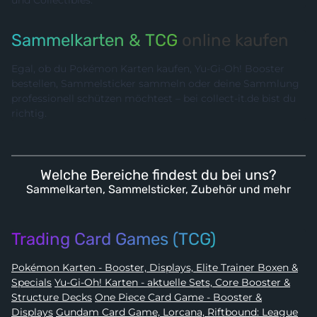
Sammelkarten & TCG
online kaufen
Egal, ob du Pokémon Karten kaufen, Yu-Gi-Oh! Booster
bestellen, Sammelsticker sammeln oder deine Sammlung
professionell schützen möchtest – bei collect-it.de bist du
richtig.
Welche Bereiche findest du bei uns?
Sammelkarten, Sammelsticker, Zubehör und mehr
Trading Card Games (TCG)
Pokémon Karten - Booster, Displays, Elite Trainer Boxen &
Specials
Yu-Gi-Oh! Karten - aktuelle Sets, Core Booster &
Structure Decks
One Piece Card Game - Booster &
Displays
Gundam Card Game, Lorcana, Riftbound: League