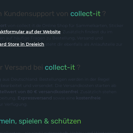
en Kundensupport von
collect-it
?
ort
von collect-it.de Online Shop für Sammelkarten, Sticker
ktformular auf der Website
. Zusätzlich findest du im
n auf häufige Fragen zu Bestellung, Versand und
ard Store in Dreieich
steht dir ebenfalls als Anlaufstelle zur
er Versand bei
collect-it
?
ig aus Deutschland. Bestellungen werden in der Regel
n
bearbeitet und versendet. Die Versandkosten starten ab
ellwert von 80 € versandkostenfrei
. Zusätzlich stehen
rbeitung,
Expressversand
sowie eine
kostenfreie
ur Verfügung.
eln, spielen & schützen