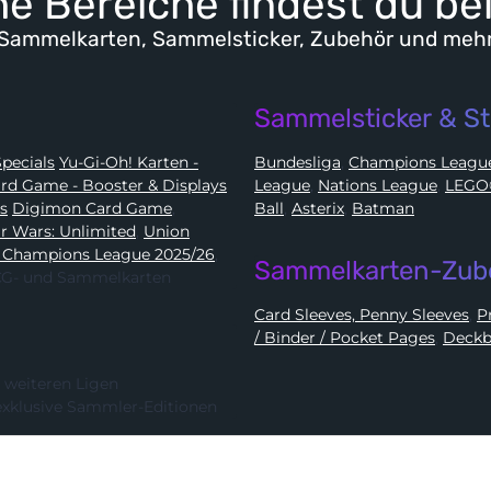
e Bereiche findest du be
Sammelkarten, Sammelsticker, Zubehör und meh
Sammelsticker & St
Karten - Booster, Displays, Elite Trainer Boxen & Specials
Yu-Gi-Oh! Karten -
Bundesliga
,
Champions Leag
e Card Game - Booster & Displays
League
,
Nations League
,
ds
Digimon Card Game
,
Ball
,
Asterix
,
Batman
Star Wars: Unlimited
,
Union
 Champions League 2025/26
,
Sammelkarten-Zub
 TCG- und Sammelkarten
Card Sleeves, Penny Sleeves
,
/ Binder / Pocket Pages
,
Deckb
 weiteren Ligen
exklusive Sammler-Editionen