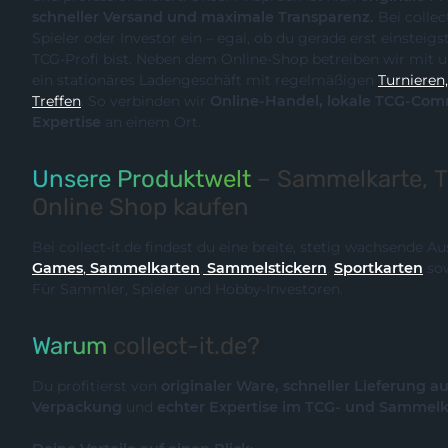
schneller Versand und maximale Transparenz.
Bei collect-it.de kaufst du als Sammler,
Spieler oder Investor ein – egal, ob du gerade erst einsteigst oder bereits ein erfahrener
TCG-Profi bist. Neben dem Online-Shop betreiben wir m
ein stationäres Ladengeschäft mit regelmäßigen
Turnieren, Events und Communit
Treffen
. So verbinden wir
Online-Handel, lokale TCG-Community und fachliche
Expertise
an einem Ort.
Unsere Produktwelt
– Sammelkarte, 
Online Shop kaufen
Bei collect-it.de findest du eine breite, stetig wachsende 
Games
,
Sammelkarten
,
Sammelstickern
,
Sportkarten
so
Für Sammler, Spieler und Hobby-Investoren.
Warum
collect-it.de?
Du profitierst von
originaler Ware, schneller Lieferung a
Verpackung
und
echter Expertise im TCG- und Sammel