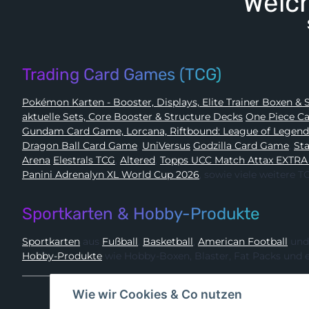
Welch
Trading Card Games (TCG)
Pokémon 
aktuelle Sets, Core Booster & Structure Decks
One Piec
Gundam Card Game, Lorcana, Riftbound: League of Legen
Dragon Ball Card Game
,
UniVersus
Godzilla Card Game
,
Arena
Elestrals TCG
,
Altered
,
Topps UCC Match Attax EXTRA
Panini Adrenalyn XL World Cup 2026
, sowie viele weitere
Sportkarten & Hobby-Produkte
Sportkarten
aus
Fußball
,
Basketball
,
American Football
und
Hobby-Produkte
wie Hobby-Boxen, Blaster, Fat Packs und 
Wie wir Cookies & Co nutzen