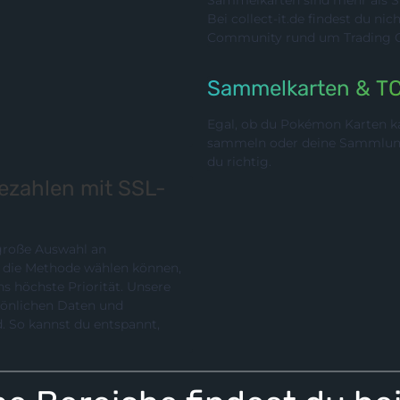
Sammelkarten sind mehr als Sp
Bei collect-it.de findest du ni
Community rund um Trading Ca
Sammelkarten & T
Egal, ob du Pokémon Karten ka
sammeln oder deine Sammlung p
du richtig.
bezahlen mit SSL-
 große Auswahl an
chste Priorität. Unsere
rsönlichen Daten und