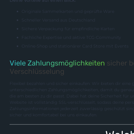
Deine Vorteile auf einen Blick:
Originale Sammelkarten und geprüfte Ware
Schneller Versand aus Deutschland
Sichere Verpackung für empfindliche Karten
Fachliche Expertise und aktive TCG-Community
Online-Shop und stationärer Card Store mit Events
Viele Zahlungsmöglichkeiten
sicher 
Verschlüsselung
Flexibel bezahlen und sicher einkaufen: Wir bieten dir eine
unterschiedlichen Zahlungsmöglichkeiten, damit du genau die Methode wählen können,
die am besten zu dir passt. Dabei hat deine Sicherheit für uns hö
Website ist vollständig SSL-verschlüsselt, sodass deine pe
Zahlungsinformationen jederzeit zuverlässig geschützt sind. So kannst du entspannt,
sicher und komfortabel bei uns einkaufen.