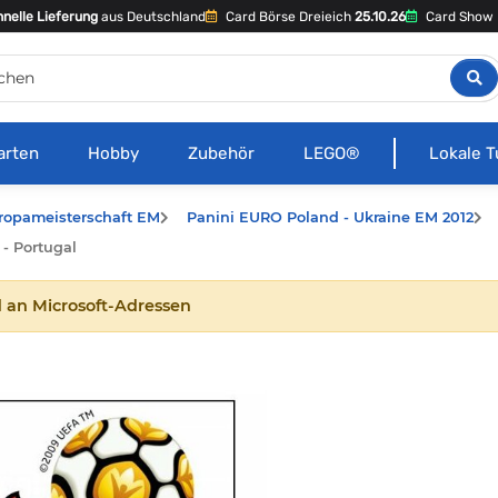
nelle Lieferung
aus Deutschland
Card Börse Dreieich
25.10.26
Card Show 
arten
Hobby
Zubehör
LEGO®
Lokale T
ropameisterschaft EM
Panini EURO Poland - Ukraine EM 2012
 - Portugal
 an Microsoft-Adressen