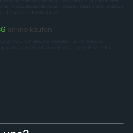
ielkarten – sie sind Leidenschaft, Hobby und Wertanlage.
cht nur Produkte, sondern auch Wissen, Tipps und eine aktive
rd Games und Collectibles.
CG
online kaufen
ufen, Yu-Gi-Oh! Booster bestellen, Sammelsticker
rofessionell schützen möchtest – bei collect-it.de bist