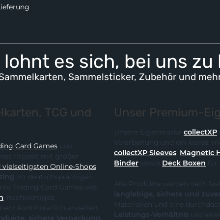
Lieferung
lohnt es sich, bei uns zu
Sammelkarten, Sammelsticker, Zubehör und meh
karten, TCG und
Unser Premium-Eig
Unsere Eigenmarke
collectXP
Verarbeitung und ein klares,
ding Card Games
und
collectXP Sleeves
,
Magnetic 
ines Projekt mit großer
Binder
sowie
Deck Boxen
für
vielseitigsten Online-Shops
ting
im deutschsprachigen
Alle Produkte werden nach fes
 die klare Spezialisierung auf relevante Trading Card Games wie
langlebige, sichere und zuve
n
, hochwertiges
Materialien und eine durchdach
Leistungs-Verhältnis
und eine
te, sichere Verpackung,