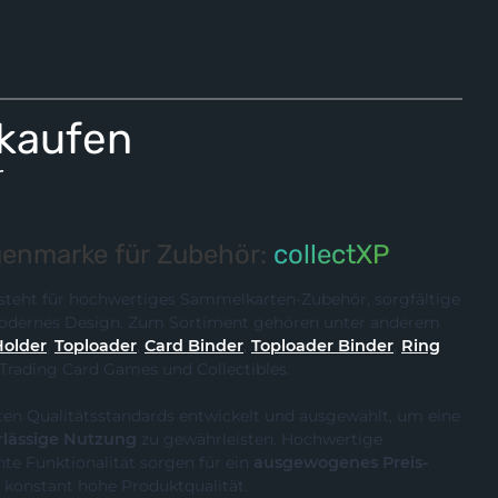
 kaufen
r
enmarke für Zubehör:
collectXP
steht für hochwertiges Sammelkarten-Zubehör, sorgfältige
 modernes Design. Zum Sortiment gehören unter anderem
Holder
,
Toploader
,
Card Binder
,
Toploader Binder
,
Ring
 Trading Card Games und Collectibles.
ten Qualitätsstandards entwickelt und ausgewählt, um eine
rlässige Nutzung
zu gewährleisten. Hochwertige
te Funktionalität sorgen für ein
ausgewogenes Preis-
 konstant hohe Produktqualität.