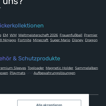
i uns?
r
ickerkollektionen
ue
,
EM
,
WM
,
Weltmeisterschaft 2026
,
Frauenfußball
,
Premier
LEGO® Ninjago
,
Fortnite
,
Minecraft
,
Super Mario
,
Disney
,
Dragon
ehör & Schutzprodukte
Premium Sleeves
,
Toploader
,
Magnetic Holder
,
Sammelalben
oxen
,
Playmats
und
Aufbewahrungslösungen
Alle akzeptieren