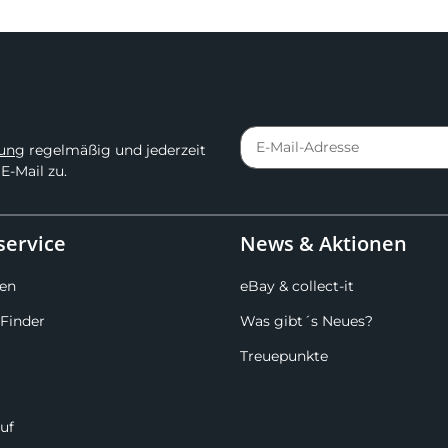
rung
regelmäßig und jederzeit
E-Mail zu.
ervice
News & Aktionen
en
eBay & collect-it
Finder
Was gibt´s Neues?
Treuepunkte
uf