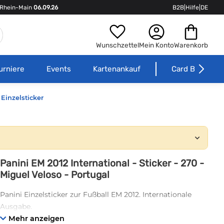
Rhein-Main
06.09.26
B2B
|
Hilfe
|
DE
Wunschzettel
Mein Konto
Warenkorb
urniere
Events
Kartenankauf
Card Börse
Einzelsticker
Panini EM 2012 International - Sticker - 270 -
Miguel Veloso - Portugal
Panini Einzelsticker zur Fußball EM 2012. Internationale
Ausgabe.
Mehr anzeigen