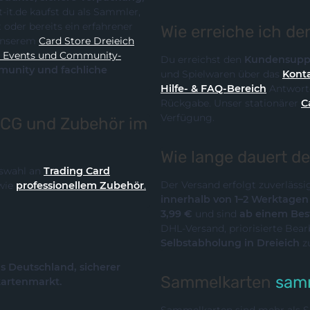
Wie erreiche ich d
it unserem
Card Store Dreieich
y-
Du erreichst den
Kundensupp
und Spielwaren über das
Konta
Hilfe- & FAQ-Bereich
Antworte
Rückgabe. Unser stationärer
C
Verfügung.
TCG und Zubehör im
Wie lange dauert d
Auswahl an
Trading Card
Der Versand erfolgt zuverläss
wie
professionellem Zubehör
.
innerhalb von 1–2 Werktage
3,99 €
und sind
ab einem Best
DHL-Versand, priorisierte Bea
Selbstabholung in Dreieich
z
us Deutschland, sicherer
Sammelkarten
samm
kartenmarkt.