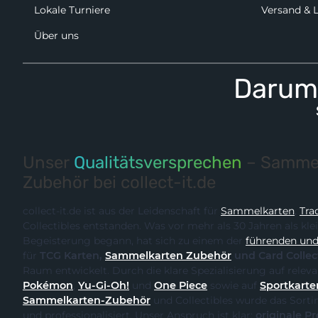
Lokale Turniere
Versand & 
Über uns
Darum 
Unser
Qualitätsversprechen
– Sammel
Zubehör bei collect-it.de
collect-it.de ist aus der Leidenschaft für
Sammelkarten
,
Tra
Collectibles entstanden. Was vor mehr als 30 Jahren als kle
Begeisterung begann, hat sich zu einem der
führenden und 
für
TCG Karten,
Sammelkarten Zubehör
und Card Collec
Raum entwickelt. Durch
Pokémon
,
Yu-Gi-Oh!
und
One Piece
sowie auf
Sportkarte
Sammelkarten-Zubehör
und Collectibles wurde das Sortiment kontinuierlich erweitert
und professionalisiert. Unser Anspruch ist klar:
originale Produk