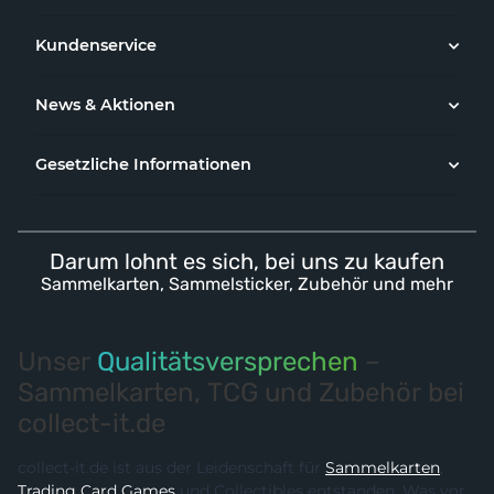
Kundenservice
News & Aktionen
Gesetzliche Informationen
Darum lohnt es sich, bei uns zu kaufen
Sammelkarten, Sammelsticker, Zubehör und mehr
Unser
Qualitätsversprechen
–
Sammelkarten, TCG und Zubehör bei
collect-it.de
collect-it.de ist aus der Leidenschaft für
Sammelkarten
,
Trading Card Games
und Collectibles entstanden. Was vor