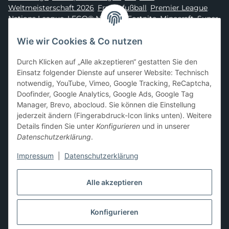
Weltmeisterschaft 2026
,
Frauenfußball
,
Premier League
,
Nations League
,
LEGO® Ninjago
,
Fortnite
,
Minecraft
,
Super
Mario
,
Disney
,
Dragon Ball
,
Asterix
,
Batman
Wie wir Cookies & Co nutzen
Sammelkarten-Zubehör &
Durch Klicken auf „Alle akzeptieren“ gestatten Sie den
Schutzprodukte
Einsatz folgender Dienste auf unserer Website: Technisch
notwendig, YouTube, Vimeo, Google Tracking, ReCaptcha,
Card Sleeves, Penny Sleeves
,
Premium Sleeves
,
Toploader
,
Doofinder, Google Analytics, Google Ads, Google Tag
Magnetic Holder
,
Sammelalben / Binder / Pocket Pages
,
Manager, Brevo, abocloud. Sie können die Einstellung
Deckboxen
,
Playmats
und
Aufbewahrungslösungen
jederzeit ändern (Fingerabdruck-Icon links unten). Weitere
Details finden Sie unter
Konfigurieren
und in unserer
Datenschutzerklärung
.
Impressum
|
Datenschutzerklärung
Hier kannst du uns folgen:
Alle akzeptieren
Konfigurieren
Vertrag widerrufen