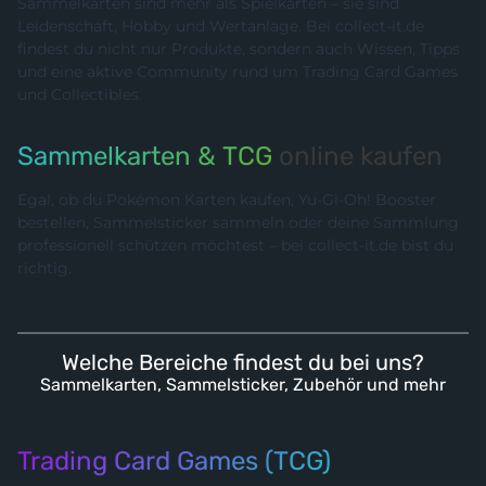
Sammelkarten sind mehr als Spielkarten – sie sind
Leidenschaft, Hobby und Wertanlage. Bei collect-it.de
findest du nicht nur Produkte, sondern auch Wissen, Tipps
und eine aktive Community rund um Trading Card Games
und Collectibles.
Sammelkarten & TCG
online kaufen
Egal, ob du Pokémon Karten kaufen, Yu-Gi-Oh! Booster
bestellen, Sammelsticker sammeln oder deine Sammlung
professionell schützen möchtest – bei collect-it.de bist du
richtig.
Welche Bereiche findest du bei uns?
Sammelkarten, Sammelsticker, Zubehör und mehr
Trading Card Games (TCG)