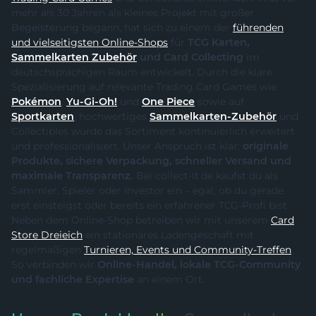
mehr als 30 Jahren als kleines Projekt mit großer
Begeisterung begann, hat sich zu einem der
führenden
und vielseitigsten Online-Shops
für
TCG Karten,
Sammelkarten Zubehör
und Card Collecting
im
deutschsprachigen Raum entwickelt. Durch die klare
Spezialisierung auf relevante Trading Card Games wie
Pokémon
,
Yu-Gi-Oh!
und
One Piece
sowie auf
Sportkarten
, hochwertiges
Sammelkarten-Zubehör
und
Collectibles wurde das Sortiment kontinuierlich erweitert
und professionalisiert. Unser Anspruch ist klar:
originale
Produkte, sichere Verpackung, schneller Versand und
maximale Transparenz.
Bei collect-it.de kaufst du als
Sammler, Spieler oder Investor ein – egal, ob du gerade
erst einsteigst oder bereits ein erfahrener TCG-Profi bist.
Neben dem Online-Shop betreiben wir mit unserem
Card
Store Dreieich
ein stationäres Ladengeschäft mit
regelmäßigen
Turnieren, Events und Community-Treffen
.
So verbinden wir
Online-Handel, lokale TCG-Community
und fachliche Expertise
an einem Ort.