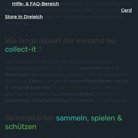
im
Hilfe- & FAQ-Bereich
Antworten auf häufige Fragen zu
Bestellung, Versand und Rückgabe. Unser stationärer
Card
Store in Dreieich
steht dir ebenfalls als Anlaufstelle zur
Verfügung.
Wie lange dauert der Versand bei
collect-it
?
Der Versand erfolgt zuverlässig aus Deutschland.
Bestellungen werden in der Regel
innerhalb von 1–2
Werktagen
bearbeitet und versendet. Die Versandkosten
starten ab
3,99 €
und sind
ab einem Bestellwert von 80
€ versandkostenfrei
. Zusätzlich stehen DHL-Versand,
priorisierte Bearbeitung,
Expressversand
sowie eine
kostenfreie Selbstabholung in Dreieich
zur Verfügung.
Sammelkarten
sammeln, spielen &
schützen