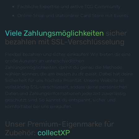
Fachliche Expertise und aktive TCG-Community
Online-Shop und stationärer Card Store mit Events
Viele Zahlungsmöglichkeiten
sicher
bezahlen mit SSL-Verschlüsselung
Flexibel bezahlen und sicher einkaufen: Wir bieten dir eine
große Auswahl an unterschiedlichen
Zahlungsmöglichkeiten, damit du genau die Methode
wählen können, die am besten zu dir passt. Dabei hat deine
Sicherheit für uns höchste Priorität. Unsere Website ist
vollständig SSL-verschlüsselt, sodass deine persönlichen
Daten und Zahlungsinformationen jederzeit zuverlässig
geschützt sind. So kannst du entspannt, sicher und
komfortabel bei uns einkaufen.
Unser Premium-Eigenmarke für
Zubehör:
collectXP