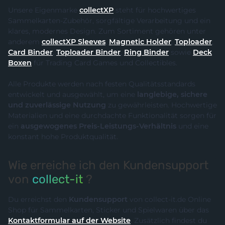
Unsere Eigenmarke
collectXP
steht für hochwertiges
Sammelkarten-Zubehör, sorgfältige Verarbeitung und ein
klares, modernes Design. Zum Sortiment gehören unter
anderem
collectXP Sleeves
,
Magnetic Holder
,
Toploader
,
Card Binder
,
Toploader Binder
,
Ring Binder
sowie
Deck
Boxen
für Trading Card Games und Collectibles.
Alle Produkte werden nach festen Qualitätsstandards
entwickelt und ausgewählt, um eine
langlebige, sichere
und zuverlässige Nutzung
zu gewährleisten. Hochwertige
Materialien und eine durchdachte Funktionalität sorgen für
ein
ausgewogenes Preis-Leistungs-Verhältnis
und eine
konstant hohe Produktqualität.
Wie erreiche ich den Kundensupport
von
collect-it
?
Du erreichst den
Kundensupport
von collect-it.de Online
Shop für Sammelkarten, Sticker und Spielwaren über das
Kontaktformular auf der Website
. Zusätzlich findest du