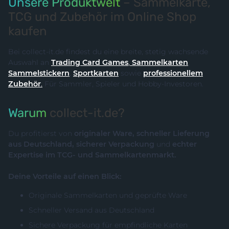
Unsere Produktwelt
– Sammelkarte,
TCG und Zubehör im Online Shop
kaufen
Bei collect-it.de findest du eine breite, stetig wachsende
Auswahl an
Trading Card Games
,
Sammelkarten
,
Sammelstickern
,
Sportkarten
sowie
professionellem
Zubehör
.
Für Sammler, Spieler und Hobby-Investoren.
Warum
collect-it.de?
Du profitierst von
originaler Ware, schneller Lieferung
aus Deutschland, sicherer Verpackung
und
echter
Expertise im TCG- und Sammelkartenmarkt.
Deine Vorteile auf einen Blick:
Originale Sammelkarten und geprüfte Ware
Schneller Versand aus Deutschland
Sichere Verpackung für empfindliche Karten