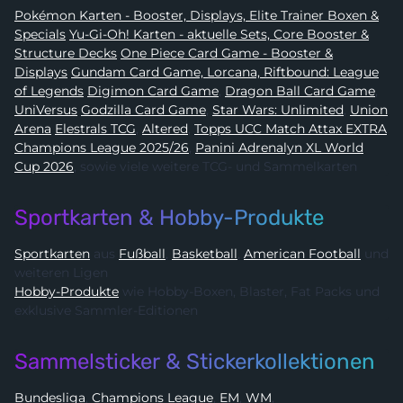
Pokémon Karten - Booster, Displays, Elite Trainer Boxen &
Specials
Yu-Gi-Oh! Karten - aktuelle Sets, Core Booster &
Structure Decks
One Piece Card Game - Booster &
Displays
Gundam Card Game, Lorcana, Riftbound: League
of Legends
Digimon Card Game
,
Dragon Ball Card Game
,
UniVersus
Godzilla Card Game
,
Star Wars: Unlimited
,
Union
Arena
Elestrals TCG
,
Altered
,
Topps UCC Match Attax EXTRA
Champions League 2025/26
,
Panini Adrenalyn XL World
Cup 2026
, sowie viele weitere TCG- und Sammelkarten
Sportkarten & Hobby-Produkte
Sportkarten
aus
Fußball
,
Basketball
,
American Football
und
weiteren Ligen
Hobby-Produkte
wie Hobby-Boxen, Blaster, Fat Packs und
exklusive Sammler-Editionen
Sammelsticker & Stickerkollektionen
Bundesliga
,
Champions League
,
EM
,
WM
,