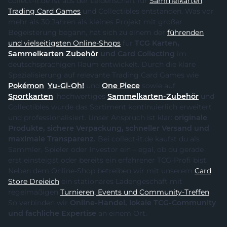
collect-it.de ist aus der Leidenschaft für
Sammelkarten
,
Trading Card Games
und Collectibles entstanden. Was vor
mehr als 30 Jahren als kleines Projekt mit großer
Begeisterung begann, hat sich zu einem der
führenden
und vielseitigsten Online-Shops
für
TCG Karten,
Sammelkarten Zubehör
und Card Collecting
im
deutschsprachigen Raum entwickelt. Durch die klare
Spezialisierung auf relevante Trading Card Games wie
Pokémon
,
Yu-Gi-Oh!
und
One Piece
sowie auf
Sportkarten
, hochwertiges
Sammelkarten-Zubehör
und
Collectibles wurde das Sortiment kontinuierlich erweitert
und professionalisiert. Unser Anspruch ist klar:
originale
Produkte, sichere Verpackung, schneller Versand und
maximale Transparenz.
Bei collect-it.de kaufst du als
Sammler, Spieler oder Investor ein – egal, ob du gerade
erst einsteigst oder bereits ein erfahrener TCG-Profi bist.
Neben dem Online-Shop betreiben wir mit unserem
Card
Store Dreieich
ein stationäres Ladengeschäft mit
regelmäßigen
Turnieren, Events und Community-Treffen
.
So verbinden wir
Online-Handel, lokale TCG-Community
und fachliche Expertise
an einem Ort.