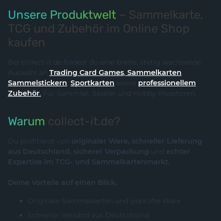
Unsere Produktwelt
– Sammelkarte,
TCG und Zubehör im Online Shop
kaufen
Bei collect-it.de findest du eine breite, stetig wachsende
Auswahl an
Trading Card Games
,
Sammelkarten
,
Sammelstickern
,
Sportkarten
sowie
professionellem
Zubehör
.
Für Sammler, Spieler und Hobby-Investoren.
Warum
collect-it.de?
Du profitierst von
originaler Ware, schneller Lieferung
aus Deutschland, sicherer Verpackung
und
echter
Expertise im TCG- und Sammelkartenmarkt.
Deine Vorteile auf einen Blick:
Originale Sammelkarten und geprüfte Ware
Schneller Versand aus Deutschland