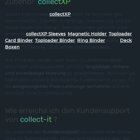
Zubehör:
collectXP
Unsere Eigenmarke
collectXP
steht für hochwertiges
Sammelkarten-Zubehör, sorgfältige Verarbeitung und ein
klares, modernes Design. Zum Sortiment gehören unter
anderem
collectXP Sleeves
,
Magnetic Holder
,
Toploader
,
Card Binder
,
Toploader Binder
,
Ring Binder
sowie
Deck
Boxen
für Trading Card Games und Collectibles.
Alle Produkte werden nach festen Qualitätsstandards
entwickelt und ausgewählt, um eine
langlebige, sichere
und zuverlässige Nutzung
zu gewährleisten. Hochwertige
Materialien und eine durchdachte Funktionalität sorgen für
ein
ausgewogenes Preis-Leistungs-Verhältnis
und eine
konstant hohe Produktqualität.
Wie erreiche ich den Kundensupport
von
collect-it
?
Du erreichst den
Kundensupport
von collect-it.de Online
Shop für Sammelkarten, Sticker und Spielwaren über das