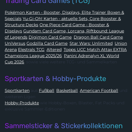
Trading Card Games (TCG)
Pokémon Karten - Booster, Displays, Elite Trainer Boxen &
Specials
Yu-Gi-Oh! Karten - aktuelle Sets, Core Booster &
Structure Decks
One Piece Card Game - Booster &
Displays
Gundam Card Game, Lorcana, Riftbound: League
of Legends
Digimon Card Game
,
Dragon Ball Card Game
,
UniVersus
Godzilla Card Game
,
Star Wars: Unlimited
,
Union
Arena
Elestrals TCG
,
Altered
,
Topps UCC Match Attax EXTRA
Champions League 2025/26
,
Panini Adrenalyn XL World
Cup 2026
, sowie viele weitere TCG- und Sammelkarten
Sportkarten & Hobby-Produkte
Sportkarten
aus
Fußball
,
Basketball
,
American Football
und
weiteren Ligen
Hobby-Produkte
wie Hobby-Boxen, Blaster, Fat Packs und
exklusive Sammler-Editionen
Sammelsticker & Stickerkollektionen