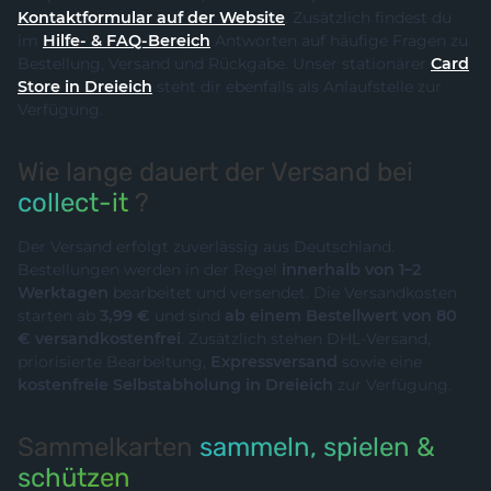
Kontaktformular auf der Website
. Zusätzlich findest du
im
Hilfe- & FAQ-Bereich
Antworten auf häufige Fragen zu
Bestellung, Versand und Rückgabe. Unser stationärer
Card
Store in Dreieich
steht dir ebenfalls als Anlaufstelle zur
Verfügung.
Wie lange dauert der Versand bei
collect-it
?
Der Versand erfolgt zuverlässig aus Deutschland.
Bestellungen werden in der Regel
innerhalb von 1–2
Werktagen
bearbeitet und versendet. Die Versandkosten
starten ab
3,99 €
und sind
ab einem Bestellwert von 80
€ versandkostenfrei
. Zusätzlich stehen DHL-Versand,
priorisierte Bearbeitung,
Expressversand
sowie eine
kostenfreie Selbstabholung in Dreieich
zur Verfügung.
Sammelkarten
sammeln, spielen &
schützen