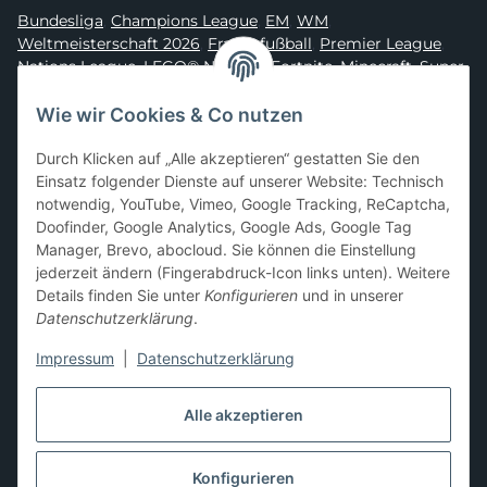
Bundesliga
,
Champions League
,
EM
,
WM
,
Weltmeisterschaft 2026
,
Frauenfußball
,
Premier League
,
Nations League
,
LEGO® Ninjago
,
Fortnite
,
Minecraft
,
Super
Mario
,
Disney
,
Dragon Ball
,
Asterix
,
Batman
Wie wir Cookies & Co nutzen
Sammelkarten-Zubehör &
Durch Klicken auf „Alle akzeptieren“ gestatten Sie den
Schutzprodukte
Einsatz folgender Dienste auf unserer Website: Technisch
notwendig, YouTube, Vimeo, Google Tracking, ReCaptcha,
Card Sleeves, Penny Sleeves
,
Premium Sleeves
,
Toploader
,
Doofinder, Google Analytics, Google Ads, Google Tag
Magnetic Holder
,
Sammelalben / Binder / Pocket Pages
,
Manager, Brevo, abocloud. Sie können die Einstellung
Deckboxen
,
Playmats
und
Aufbewahrungslösungen
jederzeit ändern (Fingerabdruck-Icon links unten). Weitere
Details finden Sie unter
Konfigurieren
und in unserer
Datenschutzerklärung
.
Impressum
|
Datenschutzerklärung
Hier kannst du uns folgen:
Alle akzeptieren
Konfigurieren
Vertrag widerrufen