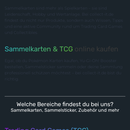
Sammelkarten sind mehr als Spielkarten – sie sind
Leidenschaft, Hobby und Wertanlage. Bei collect-it.de
findest du nicht nur Produkte, sondern auch Wissen, Tipps
und eine aktive Community rund um Trading Card Games
und Collectibles.
Sammelkarten & TCG
online kaufen
Egal, ob du Pokémon Karten kaufen, Yu-Gi-Oh! Booster
bestellen, Sammelsticker sammeln oder deine Sammlung
professionell schützen möchtest – bei collect-it.de bist du
richtig.
Welche Bereiche findest du bei uns?
Sammelkarten, Sammelsticker, Zubehör und mehr