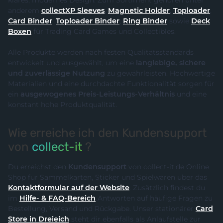
anderem
collectXP Sleeves
,
Magnetic Holder
,
Toploader
,
Card Binder
,
Toploader Binder
,
Ring Binder
sowie
Deck
Boxen
für Trading Card Games und Collectibles.
Alle Produkte werden nach festen Qualitätsstandards
entwickelt und ausgewählt, um eine
langlebige, sichere
und zuverlässige Nutzung
zu gewährleisten. Hochwertige
Materialien und eine durchdachte Funktionalität sorgen für
ein
ausgewogenes Preis-Leistungs-Verhältnis
und eine
konstant hohe Produktqualität.
Wie erreiche ich den Kundensupport
von
collect-it
?
Du erreichst den
Kundensupport
von collect-it.de Online
Shop für Sammelkarten, Sticker und Spielwaren über das
Kontaktformular auf der Website
. Zusätzlich findest du
im
Hilfe- & FAQ-Bereich
Antworten auf häufige Fragen zu
Bestellung, Versand und Rückgabe. Unser stationärer
Card
Store in Dreieich
steht dir ebenfalls als Anlaufstelle zur