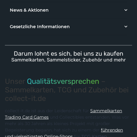
News & Aktionen
Gesetzliche Informationen
Darum lohnt es sich, bei uns zu kaufen
Sammelkarten, Sammelsticker, Zubehör und mehr
Unser
Qualitätsversprechen
–
Sammelkarten, TCG und Zubehör bei
collect-it.de
collect-it.de ist aus der Leidenschaft für
Sammelkarten
,
Trading Card Games
und Collectibles entstanden. Was vor
mehr als 30 Jahren als kleines Projekt mit großer
Begeisterung begann, hat sich zu einem der
führenden
und vielseitigsten Online-Shops
für
TCG Karten,