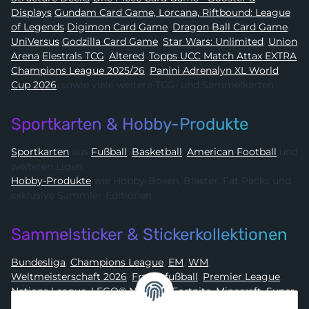
Displays
Gundam Card Game, Lorcana, Riftbound: League
of Legends
Digimon Card Game
,
Dragon Ball Card Game
,
UniVersus
Godzilla Card Game
,
Star Wars: Unlimited
,
Union
Arena
Elestrals TCG
,
Altered
,
Topps UCC Match Attax EXTRA
Champions League 2025/26
,
Panini Adrenalyn XL World
Cup 2026
, sowie viele weitere TCG- und Sammelkarten
Sportkarten & Hobby-Produkte
Sportkarten
aus
Fußball
,
Basketball
,
American Football
und
weiteren Ligen
Hobby-Produkte
wie Hobby-Boxen, Blaster, Fat Packs und
exklusive Sammler-Editionen
Sammelsticker & Stickerkollektionen
Bundesliga
,
Champions League
,
EM
,
WM
,
Weltmeisterschaft 2026
,
Frauenfußball
,
Premier League
,
Nations League
,
LEGO® Ninjago
,
Fortnite
,
Minecraft
,
Super
Mario
,
Disney
,
Dragon Ball
,
Asterix
,
Batman