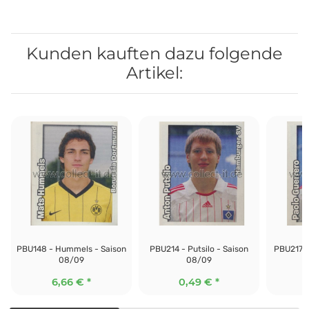
Kunden kauften dazu folgende
Artikel:
PBU148 - Hummels - Saison
PBU214 - Putsilo - Saison
PBU217 -
08/09
08/09
6,66 €
*
0,49 €
*