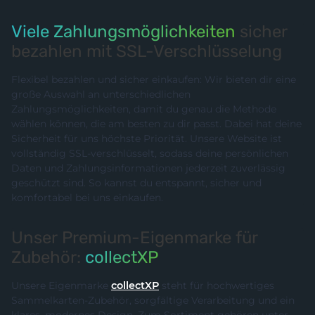
Viele Zahlungsmöglichkeiten
sicher
bezahlen mit SSL-Verschlüsselung
Flexibel bezahlen und sicher einkaufen: Wir bieten dir eine
große Auswahl an unterschiedlichen
Zahlungsmöglichkeiten, damit du genau die Methode
wählen können, die am besten zu dir passt. Dabei hat deine
Sicherheit für uns höchste Priorität. Unsere Website ist
vollständig SSL-verschlüsselt, sodass deine persönlichen
Daten und Zahlungsinformationen jederzeit zuverlässig
geschützt sind. So kannst du entspannt, sicher und
komfortabel bei uns einkaufen.
Unser Premium-Eigenmarke für
Zubehör:
collectXP
Unsere Eigenmarke
collectXP
steht für hochwertiges
Sammelkarten-Zubehör, sorgfältige Verarbeitung und ein
klares, modernes Design. Zum Sortiment gehören unter