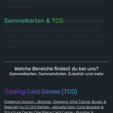
und eine aktive Community rund um Trading Card Games
und Collectibles.
Sammelkarten & TCG
online kaufen
Egal, ob du Pokémon Karten kaufen, Yu-Gi-Oh! Booster
bestellen, Sammelsticker sammeln oder deine Sammlung
professionell schützen möchtest – bei collect-it.de bist du
richtig.
Welche Bereiche findest du bei uns?
Sammelkarten, Sammelsticker, Zubehör und mehr
Trading Card Games (TCG)
Pokémon Karten - Booster, Displays, Elite Trainer Boxen &
Specials
Yu-Gi-Oh! Karten - aktuelle Sets, Core Booster &
Structure Decks
One Piece Card Game - Booster &