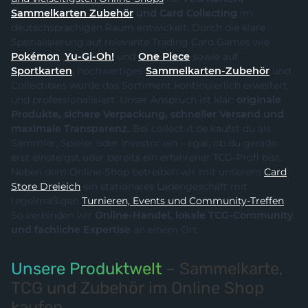
Sammelkarten Zubehör
und Card Collecting
im
deutschsprachigen Raum entwickelt. Durch die klare
Spezialisierung auf relevante Trading Card Games wie
Pokémon
,
Yu-Gi-Oh!
und
One Piece
sowie auf
Sportkarten
, hochwertiges
Sammelkarten-Zubehör
und
Collectibles wurde das Sortiment kontinuierlich erweitert
und professionalisiert. Unser Anspruch ist klar:
originale
Produkte, sichere Verpackung, schneller Versand und
maximale Transparenz.
Bei collect-it.de kaufst du als
Sammler, Spieler oder Investor ein – egal, ob du gerade
erst einsteigst oder bereits ein erfahrener TCG-Profi bist.
Neben dem Online-Shop betreiben wir mit unserem
Card
Store Dreieich
ein stationäres Ladengeschäft mit
regelmäßigen
Turnieren, Events und Community-Treffen
.
So verbinden wir
Online-Handel, lokale TCG-Community
und fachliche Expertise
an einem Ort.
Unsere Produktwelt
– Sammelkarte,
TCG und Zubehör im Online Shop
kaufen