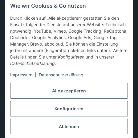
Wie wir Cookies & Co nutzen
Sammelkarten-Zubehör &
Durch Klicken auf „Alle akzeptieren“ gestatten Sie den
Schutzprodukte
Einsatz folgender Dienste auf unserer Website: Technisch
notwendig, YouTube, Vimeo, Google Tracking, ReCaptcha,
Card Sleeves, Penny Sleeves
,
Premium Sleeves
,
Toploader
,
Doofinder, Google Analytics, Google Ads, Google Tag
Magnetic Holder
,
Sammelalben / Binder / Pocket Pages
,
Manager, Brevo, abocloud. Sie können die Einstellung
Deckboxen
,
Playmats
und
Aufbewahrungslösungen
jederzeit ändern (Fingerabdruck-Icon links unten). Weitere
Details finden Sie unter
Konfigurieren
und in unserer
Datenschutzerklärung
.
Impressum
|
Datenschutzerklärung
Hier kannst du uns folgen:
Alle akzeptieren
Konfigurieren
Vertrag widerrufen
* Alle Preise inkl. gesetzlicher USt., zzgl.
Versand
** Differenzbesteuerung gemäß § 25a UStG,
Ablehnen
Gebrauchtgegenstände/Sonderregelung. Die Mehrwertsteuer
wird auf der Rechnung nicht gesondert ausgewiesen.