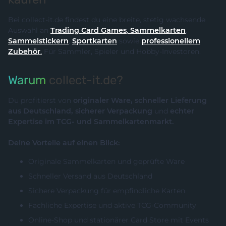
Bei collect-it.de findest du eine breite, stetig wachsende
Auswahl an
Trading Card Games
,
Sammelkarten
,
Sammelstickern
,
Sportkarten
sowie
professionellem
Zubehör
.
Für Sammler, Spieler und Hobby-Investoren.
Warum
collect-it.de?
Du profitierst von
originaler Ware, schneller Lieferung
aus Deutschland, sicherer Verpackung
und
echter
Expertise im TCG- und Sammelkartenmarkt.
Deine Vorteile auf einen Blick:
Originale Sammelkarten und geprüfte Ware
Schneller Versand aus Deutschland
Sichere Verpackung für empfindliche Karten
Fachliche Expertise und aktive TCG-Community
Online-Shop und stationärer Card Store mit Events