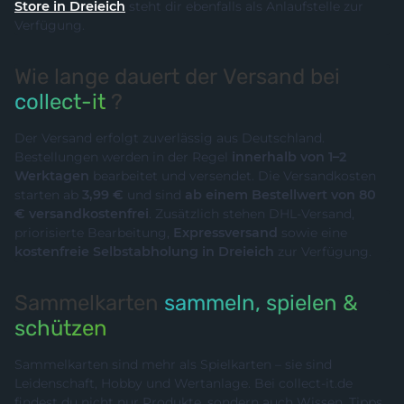
Store in Dreieich
steht dir ebenfalls als Anlaufstelle zur
Verfügung.
Wie lange dauert der Versand bei
collect-it
?
Der Versand erfolgt zuverlässig aus Deutschland.
Bestellungen werden in der Regel
innerhalb von 1–2
Werktagen
bearbeitet und versendet. Die Versandkosten
starten ab
3,99 €
und sind
ab einem Bestellwert von 80
€ versandkostenfrei
. Zusätzlich stehen DHL-Versand,
priorisierte Bearbeitung,
Expressversand
sowie eine
kostenfreie Selbstabholung in Dreieich
zur Verfügung.
Sammelkarten
sammeln, spielen &
schützen
Sammelkarten sind mehr als Spielkarten – sie sind
Leidenschaft, Hobby und Wertanlage. Bei collect-it.de
findest du nicht nur Produkte, sondern auch Wissen, Tipps