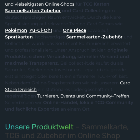
und vielseitigsten Online-Shops
für
TCG Karten,
Sammelkarten Zubehör
und Card Collecting
im
deutschsprachigen Raum entwickelt. Durch die klare
Spezialisierung auf relevante Trading Card Games wie
Pokémon
,
Yu-Gi-Oh!
und
One Piece
sowie auf
Sportkarten
, hochwertiges
Sammelkarten-Zubehör
und
Collectibles wurde das Sortiment kontinuierlich erweitert
und professionalisiert. Unser Anspruch ist klar:
originale
Produkte, sichere Verpackung, schneller Versand und
maximale Transparenz.
Bei collect-it.de kaufst du als
Sammler, Spieler oder Investor ein – egal, ob du gerade
erst einsteigst oder bereits ein erfahrener TCG-Profi bist.
Neben dem Online-Shop betreiben wir mit unserem
Card
Store Dreieich
ein stationäres Ladengeschäft mit
regelmäßigen
Turnieren, Events und Community-Treffen
.
So verbinden wir
Online-Handel, lokale TCG-Community
und fachliche Expertise
an einem Ort.
Unsere Produktwelt
– Sammelkarte,
TCG und Zubehör im Online Shop