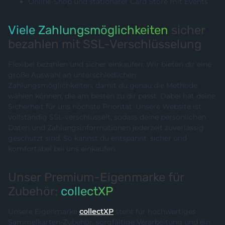
Online-Shop und stationärer Card Store mit Events
Viele Zahlungsmöglichkeiten
sicher
bezahlen mit SSL-Verschlüsselung
Flexibel bezahlen und sicher einkaufen: Wir bieten dir eine
große Auswahl an unterschiedlichen
Zahlungsmöglichkeiten, damit du genau die Methode
wählen können, die am besten zu dir passt. Dabei hat deine
Sicherheit für uns höchste Priorität. Unsere Website ist
vollständig SSL-verschlüsselt, sodass deine persönlichen
Daten und Zahlungsinformationen jederzeit zuverlässig
geschützt sind. So kannst du entspannt, sicher und
komfortabel bei uns einkaufen.
Unser Premium-Eigenmarke für
Zubehör:
collectXP
Unsere Eigenmarke
collectXP
steht für hochwertiges
Sammelkarten-Zubehör, sorgfältige Verarbeitung und ein