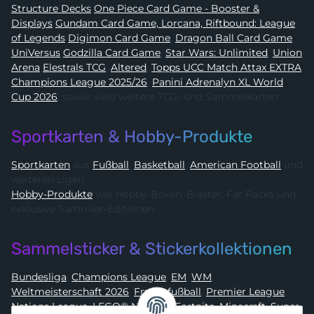
Structure Decks
One Piece Card Game - Booster &
Displays
Gundam Card Game, Lorcana, Riftbound: League
of Legends
Digimon Card Game
,
Dragon Ball Card Game
,
UniVersus
Godzilla Card Game
,
Star Wars: Unlimited
,
Union
Arena
Elestrals TCG
,
Altered
,
Topps UCC Match Attax EXTRA
Champions League 2025/26
,
Panini Adrenalyn XL World
Cup 2026
, sowie viele weitere TCG- und Sammelkarten
Sportkarten & Hobby-Produkte
Sportkarten
aus
Fußball
,
Basketball
,
American Football
und
weiteren Ligen
Hobby-Produkte
wie Hobby-Boxen, Blaster, Fat Packs und
exklusive Sammler-Editionen
Sammelsticker & Stickerkollektionen
Bundesliga
,
Champions League
,
EM
,
WM
,
Weltmeisterschaft 2026
,
Frauenfußball
,
Premier League
,
Nations League
,
LEGO® Ninjago
,
Fortnite
,
Minecraft
,
Super