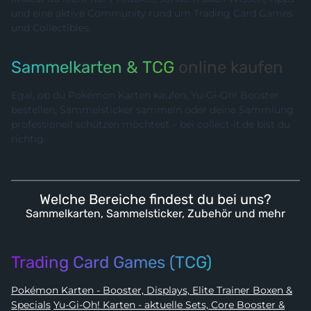
und eine aktive Community rund um Trading Card Games
und Collectibles.
Sammelkarten & TCG
online kaufen
Egal, ob du Pokémon Karten kaufen, Yu-Gi-Oh! Booster
bestellen, Sammelsticker sammeln oder deine Sammlung
professionell schützen möchtest – bei collect-it.de bist du
richtig.
Welche Bereiche findest du bei uns?
Sammelkarten, Sammelsticker, Zubehör und mehr
Trading Card Games (TCG)
Pokémon Karten - Booster, Displays, Elite Trainer Boxen &
Specials
Yu-Gi-Oh! Karten - aktuelle Sets, Core Booster &