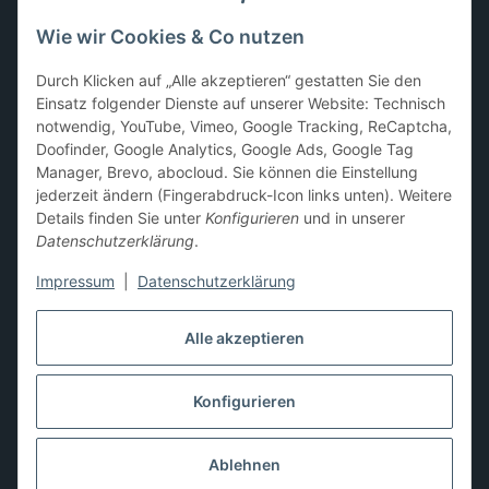
Mario
,
Disney
,
Dragon Ball
,
Asterix
,
Batman
Wie wir Cookies & Co nutzen
Sammelkarten-Zubehör &
Durch Klicken auf „Alle akzeptieren“ gestatten Sie den
Schutzprodukte
Einsatz folgender Dienste auf unserer Website: Technisch
notwendig, YouTube, Vimeo, Google Tracking, ReCaptcha,
Card Sleeves, Penny Sleeves
,
Premium Sleeves
,
Toploader
,
Doofinder, Google Analytics, Google Ads, Google Tag
Magnetic Holder
,
Sammelalben / Binder / Pocket Pages
,
Manager, Brevo, abocloud. Sie können die Einstellung
Deckboxen
,
Playmats
und
Aufbewahrungslösungen
jederzeit ändern (Fingerabdruck-Icon links unten). Weitere
Details finden Sie unter
Konfigurieren
und in unserer
Datenschutzerklärung
.
Impressum
|
Datenschutzerklärung
Hier kannst du uns folgen:
Alle akzeptieren
Konfigurieren
Vertrag widerrufen
* Alle Preise inkl. gesetzlicher USt., zzgl.
Versand
** Differenzbesteuerung gemäß § 25a UStG,
Ablehnen
Gebrauchtgegenstände/Sonderregelung. Die Mehrwertsteuer