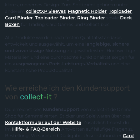
klares, modernes Design. Zum Sortiment gehören unter
anderem
collectXP Sleeves
,
Magnetic Holder
,
Toploader
,
Card Binder
,
Toploader Binder
,
Ring Binder
sowie
Deck
Boxen
für Trading Card Games und Collectibles.
Alle Produkte werden nach festen Qualitätsstandards
entwickelt und ausgewählt, um eine
langlebige, sichere
und zuverlässige Nutzung
zu gewährleisten. Hochwertige
Materialien und eine durchdachte Funktionalität sorgen für
ein
ausgewogenes Preis-Leistungs-Verhältnis
und eine
konstant hohe Produktqualität.
Wie erreiche ich den Kundensupport
von
collect-it
?
Du erreichst den
Kundensupport
von collect-it.de Online
Shop für Sammelkarten, Sticker und Spielwaren über das
Kontaktformular auf der Website
. Zusätzlich findest du
im
Hilfe- & FAQ-Bereich
Antworten auf häufige Fragen zu
Bestellung, Versand und Rückgabe. Unser stationärer
Card