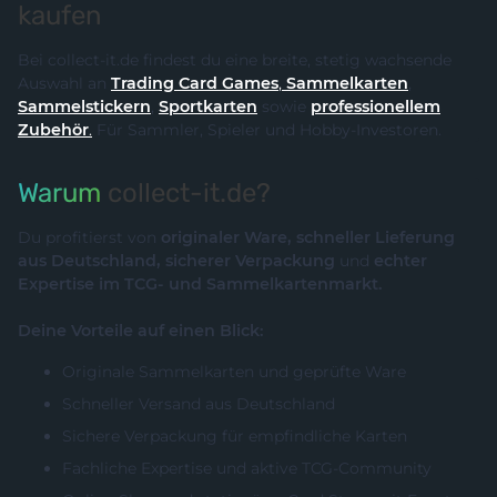
kaufen
Bei collect-it.de findest du eine breite, stetig wachsende
Auswahl an
Trading Card Games
,
Sammelkarten
,
Sammelstickern
,
Sportkarten
sowie
professionellem
Zubehör
.
Für Sammler, Spieler und Hobby-Investoren.
Warum
collect-it.de?
Du profitierst von
originaler Ware, schneller Lieferung
aus Deutschland, sicherer Verpackung
und
echter
Expertise im TCG- und Sammelkartenmarkt.
Deine Vorteile auf einen Blick:
Originale Sammelkarten und geprüfte Ware
Schneller Versand aus Deutschland
Sichere Verpackung für empfindliche Karten
Fachliche Expertise und aktive TCG-Community