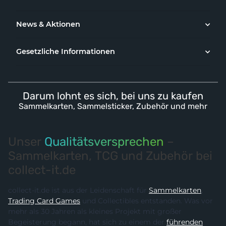
News & Aktionen
Gesetzliche Informationen
Darum lohnt es sich, bei uns zu kaufen
Sammelkarten, Sammelsticker, Zubehör und mehr
Unser
Qualitätsversprechen
–
Sammelkarten, TCG und Zubehör bei
collect-it.de
collect-it.de ist aus der Leidenschaft für
Sammelkarten
,
Trading Card Games
und Collectibles entstanden. Was vor
mehr als 30 Jahren als kleines Projekt mit großer
Begeisterung begann, hat sich zu einem der
führenden