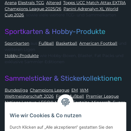
Arena
Elestrals TCG
,
Altered
,
Topps UCC Match Attax EXTRA
Champions League 2025/26
,
Panini Adrenalyn XL World
Cup 2026
, sowie viele weitere TCG- und Sammelkarten
Sportkarten & Hobby-Produkte
Sportkarten
aus
Fußball
,
Basketball
,
American Football
und
weiteren Ligen
Hobby-Produkte
wie Hobby-Boxen, Blaster, Fat Packs und
exklusive Sammler-Editionen
Sammelsticker & Stickerkollektionen
Bundesliga
,
Champions League
,
EM
,
WM
,
Weltmeisterschaft 2026
,
Frauenfußball
,
Premier League
,
Nations League
,
LEGO® Ninjago
,
Fortnite
,
Minecraft
,
Super
Mario
,
Disney
,
Dragon Ball
,
Asterix
,
Batman
Wie wir Cookies & Co nutzen
Sammelkarten-Zubehör &
Durch Klicken auf „Alle akzeptieren“ gestatten Sie den