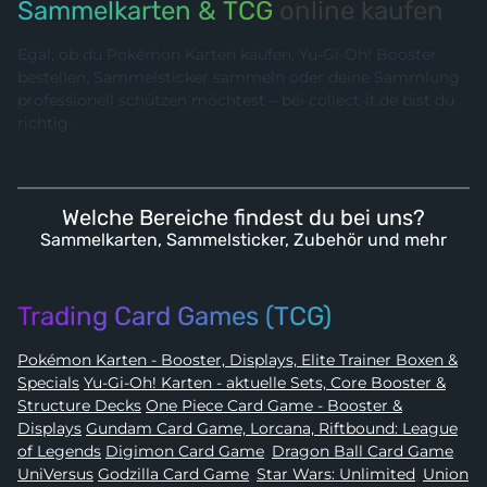
Sammelkarten & TCG
online kaufen
Egal, ob du Pokémon Karten kaufen, Yu-Gi-Oh! Booster
bestellen, Sammelsticker sammeln oder deine Sammlung
professionell schützen möchtest – bei collect-it.de bist du
richtig.
Welche Bereiche findest du bei uns?
Sammelkarten, Sammelsticker, Zubehör und mehr
Trading Card Games (TCG)
Pokémon Karten - Booster, Displays, Elite Trainer Boxen &
Specials
Yu-Gi-Oh! Karten - aktuelle Sets, Core Booster &
Structure Decks
One Piece Card Game - Booster &
Displays
Gundam Card Game, Lorcana, Riftbound: League
of Legends
Digimon Card Game
,
Dragon Ball Card Game
,
UniVersus
Godzilla Card Game
,
Star Wars: Unlimited
,
Union