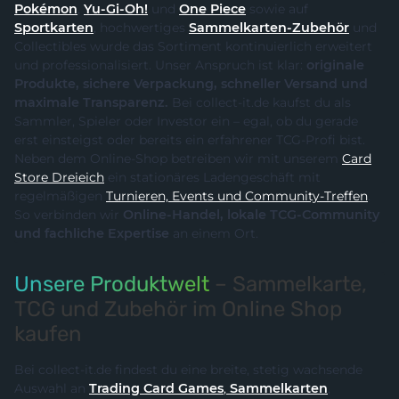
Pokémon
,
Yu-Gi-Oh!
und
One Piece
sowie auf
Sportkarten
, hochwertiges
Sammelkarten-Zubehör
und
Collectibles wurde das Sortiment kontinuierlich erweitert
und professionalisiert. Unser Anspruch ist klar:
originale
Produkte, sichere Verpackung, schneller Versand und
maximale Transparenz.
Bei collect-it.de kaufst du als
Sammler, Spieler oder Investor ein – egal, ob du gerade
erst einsteigst oder bereits ein erfahrener TCG-Profi bist.
Neben dem Online-Shop betreiben wir mit unserem
Card
Store Dreieich
ein stationäres Ladengeschäft mit
regelmäßigen
Turnieren, Events und Community-Treffen
.
So verbinden wir
Online-Handel, lokale TCG-Community
und fachliche Expertise
an einem Ort.
Unsere Produktwelt
– Sammelkarte,
TCG und Zubehör im Online Shop
kaufen
Bei collect-it.de findest du eine breite, stetig wachsende
Auswahl an
Trading Card Games
,
Sammelkarten
,