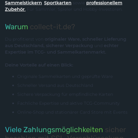
Sammelstickern
,
Sportkarten
sowie
professionellem
Zubehör
.
Für Sammler, Spieler und Hobby-Investoren.
Warum
collect-it.de?
Du profitierst von
originaler Ware, schneller Lieferung
aus Deutschland, sicherer Verpackung
und
echter
Expertise im TCG- und Sammelkartenmarkt.
Deine Vorteile auf einen Blick:
Originale Sammelkarten und geprüfte Ware
Schneller Versand aus Deutschland
Sichere Verpackung für empfindliche Karten
Fachliche Expertise und aktive TCG-Community
Online-Shop und stationärer Card Store mit Events
Viele Zahlungsmöglichkeiten
sicher