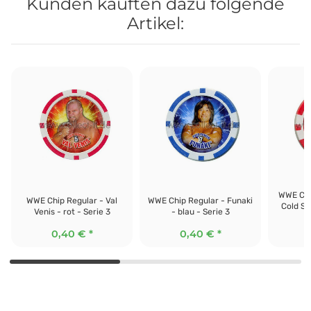
Kunden kauften dazu folgende
Artikel:
WWE Chi
WWE Chip Regular - Val
WWE Chip Regular - Funaki
Cold St
Venis - rot - Serie 3
- blau - Serie 3
0,40 €
*
0,40 €
*