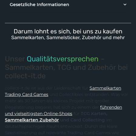
Gesetzliche Informationen
Darum lohnt es sich, bei uns zu kaufen
Sammelkarten, Sammelsticker, Zubehör und mehr
Unser
Qualitätsversprechen
–
Sammelkarten, TCG und Zubehör bei
collect-it.de
collect-it.de ist aus der Leidenschaft für
Sammelkarten
,
Trading Card Games
und Collectibles entstanden. Was vor
mehr als 30 Jahren als kleines Projekt mit großer
Begeisterung begann, hat sich zu einem der
führenden
und vielseitigsten Online-Shops
für
TCG Karten,
Sammelkarten Zubehör
und Card Collecting
im
deutschsprachigen Raum entwickelt. Durch die klare
Spezialisierung auf relevante Trading Card Games wie