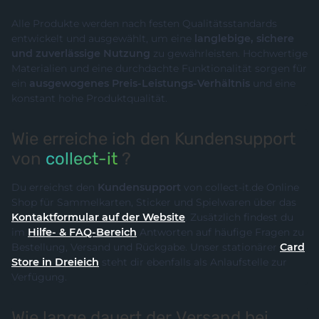
Alle Produkte werden nach festen Qualitätsstandards
entwickelt und ausgewählt, um eine
langlebige, sichere
und zuverlässige Nutzung
zu gewährleisten. Hochwertige
Materialien und eine durchdachte Funktionalität sorgen für
ein
ausgewogenes Preis-Leistungs-Verhältnis
und eine
konstant hohe Produktqualität.
Wie erreiche ich den Kundensupport
von
collect-it
?
Du erreichst den
Kundensupport
von collect-it.de Online
Shop für Sammelkarten, Sticker und Spielwaren über das
Kontaktformular auf der Website
. Zusätzlich findest du
im
Hilfe- & FAQ-Bereich
Antworten auf häufige Fragen zu
Bestellung, Versand und Rückgabe. Unser stationärer
Card
Store in Dreieich
steht dir ebenfalls als Anlaufstelle zur
Verfügung.
Wie lange dauert der Versand bei