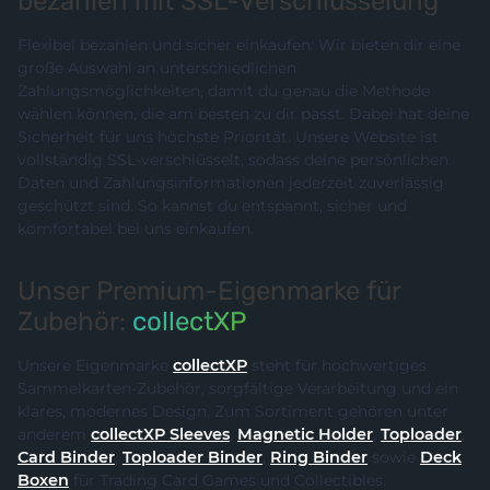
bezahlen mit SSL-Verschlüsselung
Flexibel bezahlen und sicher einkaufen: Wir bieten dir eine
große Auswahl an unterschiedlichen
Zahlungsmöglichkeiten, damit du genau die Methode
wählen können, die am besten zu dir passt. Dabei hat deine
Sicherheit für uns höchste Priorität. Unsere Website ist
vollständig SSL-verschlüsselt, sodass deine persönlichen
Daten und Zahlungsinformationen jederzeit zuverlässig
geschützt sind. So kannst du entspannt, sicher und
komfortabel bei uns einkaufen.
Unser Premium-Eigenmarke für
Zubehör:
collectXP
Unsere Eigenmarke
collectXP
steht für hochwertiges
Sammelkarten-Zubehör, sorgfältige Verarbeitung und ein
klares, modernes Design. Zum Sortiment gehören unter
anderem
collectXP Sleeves
,
Magnetic Holder
,
Toploader
,
Card Binder
,
Toploader Binder
,
Ring Binder
sowie
Deck
Boxen
für Trading Card Games und Collectibles.