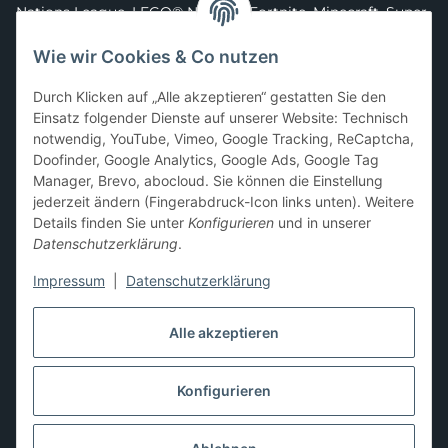
Nations League
,
LEGO® Ninjago
,
Fortnite
,
Minecraft
,
Super
Mario
,
Disney
,
Dragon Ball
,
Asterix
,
Batman
Wie wir Cookies & Co nutzen
Sammelkarten-Zubehör &
Durch Klicken auf „Alle akzeptieren“ gestatten Sie den
Schutzprodukte
Einsatz folgender Dienste auf unserer Website: Technisch
notwendig, YouTube, Vimeo, Google Tracking, ReCaptcha,
Card Sleeves, Penny Sleeves
,
Premium Sleeves
,
Toploader
,
Doofinder, Google Analytics, Google Ads, Google Tag
Magnetic Holder
,
Sammelalben / Binder / Pocket Pages
,
Manager, Brevo, abocloud. Sie können die Einstellung
Deckboxen
,
Playmats
und
Aufbewahrungslösungen
jederzeit ändern (Fingerabdruck-Icon links unten). Weitere
Details finden Sie unter
Konfigurieren
und in unserer
Datenschutzerklärung
.
Impressum
|
Datenschutzerklärung
Hier kannst du uns folgen:
Alle akzeptieren
Konfigurieren
Vertrag widerrufen
* Alle Preise inkl. gesetzlicher USt., zzgl.
Versand
** Differenzbesteuerung gemäß § 25a UStG,