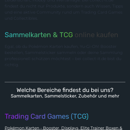
Leidenschaft, Hobby und Wertanlage. Bei collect-it.de
findest du nicht nur Produkte, sondern auch Wissen, Tipps
und eine aktive Community rund um Trading Card Games
und Collectibles.
Sammelkarten & TCG
online kaufen
Egal, ob du Pokémon Karten kaufen, Yu-Gi-Oh! Booster
bestellen, Sammelsticker sammeln oder deine Sammlung
professionell schützen möchtest – bei collect-it.de bist du
richtig.
Welche Bereiche findest du bei uns?
Sammelkarten, Sammelsticker, Zubehör und mehr
Trading Card Games (TCG)
Pokémon Karten - Booster, Displays, Elite Trainer Boxen &