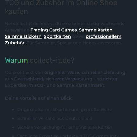
TCG und Zubehör im Online Shop
kaufen
Bei collect-it.de findest du eine breite, stetig wachsende
Auswahl an
Trading Card Games
,
Sammelkarten
,
Sammelstickern
,
Sportkarten
sowie
professionellem
Zubehör
.
Für Sammler, Spieler und Hobby-Investoren.
Warum
collect-it.de?
Du profitierst von
originaler Ware, schneller Lieferung
aus Deutschland, sicherer Verpackung
und
echter
Expertise im TCG- und Sammelkartenmarkt.
Deine Vorteile auf einen Blick:
Originale Sammelkarten und geprüfte Ware
Schneller Versand aus Deutschland
Sichere Verpackung für empfindliche Karten
Fachliche Expertise und aktive TCG-Community