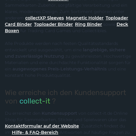
Sammelkarten-Zubehör, sorgfältige Verarbeitung und ein
klares, modernes Design. Zum Sortiment gehören unter
anderem
collectXP Sleeves
,
Magnetic Holder
,
Toploader
,
Card Binder
,
Toploader Binder
,
Ring Binder
sowie
Deck
Boxen
für Trading Card Games und Collectibles.
Alle Produkte werden nach festen Qualitätsstandards
entwickelt und ausgewählt, um eine
langlebige, sichere
und zuverlässige Nutzung
zu gewährleisten. Hochwertige
Materialien und eine durchdachte Funktionalität sorgen für
ein
ausgewogenes Preis-Leistungs-Verhältnis
und eine
konstant hohe Produktqualität.
Wie erreiche ich den Kundensupport
von
collect-it
?
Du erreichst den
Kundensupport
von collect-it.de Online
Shop für Sammelkarten, Sticker und Spielwaren über das
Kontaktformular auf der Website
. Zusätzlich findest du
im
Hilfe- & FAQ-Bereich
Antworten auf häufige Fragen zu