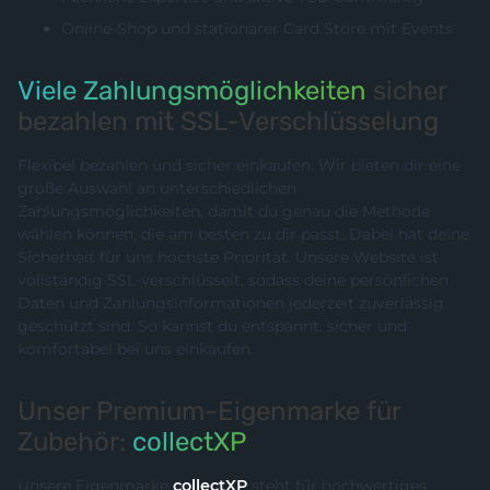
Online-Shop und stationärer Card Store mit Events
Viele Zahlungsmöglichkeiten
sicher
bezahlen mit SSL-Verschlüsselung
Flexibel bezahlen und sicher einkaufen: Wir bieten dir eine
große Auswahl an unterschiedlichen
Zahlungsmöglichkeiten, damit du genau die Methode
wählen können, die am besten zu dir passt. Dabei hat deine
Sicherheit für uns höchste Priorität. Unsere Website ist
vollständig SSL-verschlüsselt, sodass deine persönlichen
Daten und Zahlungsinformationen jederzeit zuverlässig
geschützt sind. So kannst du entspannt, sicher und
komfortabel bei uns einkaufen.
Unser Premium-Eigenmarke für
Zubehör:
collectXP
Unsere Eigenmarke
collectXP
steht für hochwertiges