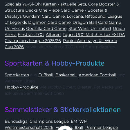
Specials
Yu-Gi-Oh! Karten - aktuelle Sets, Core Booster &
Structure Decks
One Piece Card Game - Booster &
Displays
Gundam Card Game, Lorcana, Riftbound: League
of Legends
Digimon Card Game
,
Dragon Ball Card Game
,
UniVersus
Godzilla Card Game
,
Star Wars: Unlimited
,
Union
Arena
Elestrals TCG
,
Altered
,
Topps UCC Match Attax EXTRA
Champions League 2025/26
,
Panini Adrenalyn XL World
Cup 2026
, sowie viele weitere TCG- und Sammelkarten
Sportkarten & Hobby-Produkte
Sportkarten
aus
Fußball
,
Basketball
,
American Football
und
weiteren Ligen
Hobby-Produkte
wie Hobby-Boxen, Blaster, Fat Packs und
exklusive Sammler-Editionen
Sammelsticker & Stickerkollektionen
Bundesliga
,
Champions League
,
EM
,
WM
,
Weltmeisterschaft 2026
,
Frauenfußball
,
Premier League
,