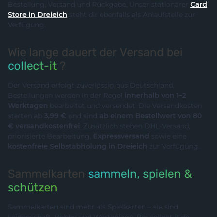
Bestellung, Versand und Rückgabe. Unser stationärer
Card
Store in Dreieich
steht dir ebenfalls als Anlaufstelle zur
Verfügung.
Wie lange dauert der Versand bei
collect-it
?
Der Versand erfolgt zuverlässig aus Deutschland.
Bestellungen werden in der Regel
innerhalb von 1–2
Werktagen
bearbeitet und versendet. Die Versandkosten
starten ab
3,99 €
und sind
ab einem Bestellwert von 80
€ versandkostenfrei
. Zusätzlich stehen DHL-Versand,
priorisierte Bearbeitung,
Expressversand
sowie eine
kostenfreie Selbstabholung in Dreieich
zur Verfügung.
Sammelkarten
sammeln, spielen &
schützen
Sammelkarten sind mehr als Spielkarten – sie sind