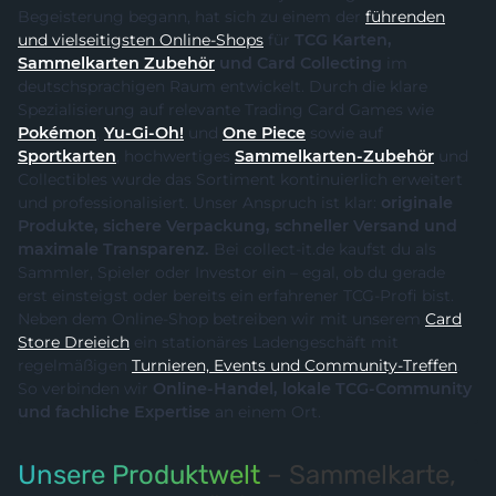
Begeisterung begann, hat sich zu einem der
führenden
und vielseitigsten Online-Shops
für
TCG Karten,
Sammelkarten Zubehör
und Card Collecting
im
deutschsprachigen Raum entwickelt. Durch die klare
Spezialisierung auf relevante Trading Card Games wie
Pokémon
,
Yu-Gi-Oh!
und
One Piece
sowie auf
Sportkarten
, hochwertiges
Sammelkarten-Zubehör
und
Collectibles wurde das Sortiment kontinuierlich erweitert
und professionalisiert. Unser Anspruch ist klar:
originale
Produkte, sichere Verpackung, schneller Versand und
maximale Transparenz.
Bei collect-it.de kaufst du als
Sammler, Spieler oder Investor ein – egal, ob du gerade
erst einsteigst oder bereits ein erfahrener TCG-Profi bist.
Neben dem Online-Shop betreiben wir mit unserem
Card
Store Dreieich
ein stationäres Ladengeschäft mit
regelmäßigen
Turnieren, Events und Community-Treffen
.
So verbinden wir
Online-Handel, lokale TCG-Community
und fachliche Expertise
an einem Ort.
Unsere Produktwelt
– Sammelkarte,