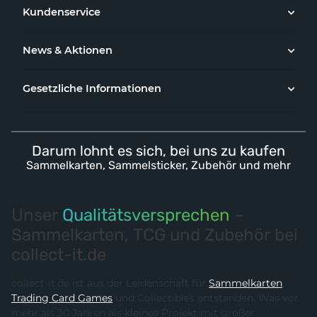
Kundenservice
News & Aktionen
Gesetzliche Informationen
Darum lohnt es sich, bei uns zu kaufen
Sammelkarten, Sammelsticker, Zubehör und mehr
Unser
Qualitätsversprechen
–
Sammelkarten, TCG und Zubehör bei
collect-it.de
collect-it.de ist aus der Leidenschaft für
Sammelkarten
,
Trading Card Games
und Collectibles entstanden. Was vor
mehr als 30 Jahren als kleines Projekt mit großer