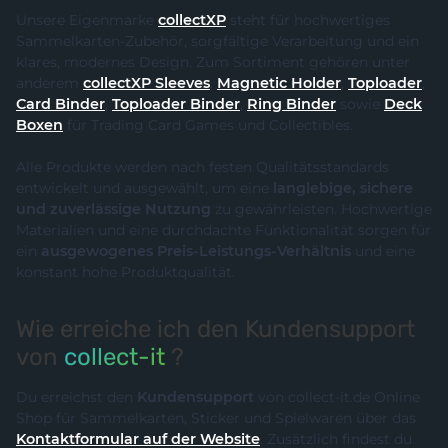
Unsere Eigenmarke
collectXP
steht für hochwertiges
Sammelkarten-Zubehör, sorgfältige Verarbeitung und ein
klares, modernes Design. Zum Sortiment gehören unter
anderem
collectXP Sleeves
,
Magnetic Holder
,
Toploader
,
Card Binder
,
Toploader Binder
,
Ring Binder
sowie
Deck
Boxen
für Trading Card Games und Collectibles.
Alle Produkte werden nach festen Qualitätsstandards
entwickelt und ausgewählt, um eine
langlebige, sichere
und zuverlässige Nutzung
zu gewährleisten. Hochwertige
Materialien und eine durchdachte Funktionalität sorgen für
ein
ausgewogenes Preis-Leistungs-Verhältnis
und eine
konstant hohe Produktqualität.
Wie erreiche ich den Kundensupport
von
collect-it
?
Du erreichst den
Kundensupport
von collect-it.de Online
Shop für Sammelkarten, Sticker und Spielwaren über das
Kontaktformular auf der Website
. Zusätzlich findest du