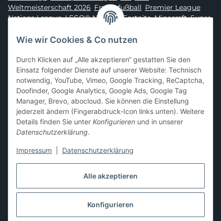
Weltmeisterschaft 2026
,
Frauenfußball
,
Premier League
,
Nations League
,
LEGO® Ninjago
,
Fortnite
,
Minecraft
,
Super
Mario
,
Disney
,
Dragon Ball
,
Asterix
,
Batman
Wie wir Cookies & Co nutzen
Sammelkarten-Zubehör &
Durch Klicken auf „Alle akzeptieren“ gestatten Sie den
Schutzprodukte
Einsatz folgender Dienste auf unserer Website: Technisch
notwendig, YouTube, Vimeo, Google Tracking, ReCaptcha,
Card Sleeves, Penny Sleeves
,
Premium Sleeves
,
Toploader
,
Doofinder, Google Analytics, Google Ads, Google Tag
Magnetic Holder
,
Sammelalben / Binder / Pocket Pages
,
Manager, Brevo, abocloud. Sie können die Einstellung
Deckboxen
,
Playmats
und
Aufbewahrungslösungen
jederzeit ändern (Fingerabdruck-Icon links unten). Weitere
Details finden Sie unter
Konfigurieren
und in unserer
Datenschutzerklärung
.
Impressum
|
Datenschutzerklärung
Hier kannst du uns folgen:
Alle akzeptieren
Konfigurieren
Vertrag widerrufen