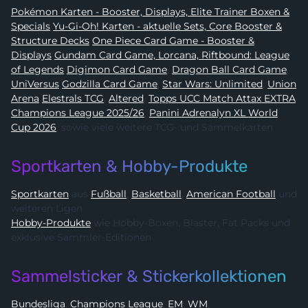
Pokémon Karten - Booster, Displays, Elite Trainer Boxen &
Specials
Yu-Gi-Oh! Karten - aktuelle Sets, Core Booster &
Structure Decks
One Piece Card Game - Booster &
Displays
Gundam Card Game, Lorcana, Riftbound: League
of Legends
Digimon Card Game
,
Dragon Ball Card Game
,
UniVersus
Godzilla Card Game
,
Star Wars: Unlimited
,
Union
Arena
Elestrals TCG
,
Altered
,
Topps UCC Match Attax EXTRA
Champions League 2025/26
,
Panini Adrenalyn XL World
Cup 2026
, sowie viele weitere TCG- und Sammelkarten
Sportkarten & Hobby-Produkte
Sportkarten
aus
Fußball
,
Basketball
,
American Football
und
weiteren Ligen
Hobby-Produkte
wie Hobby-Boxen, Blaster, Fat Packs und
exklusive Sammler-Editionen
Sammelsticker & Stickerkollektionen
Bundesliga
,
Champions League
,
EM
,
WM
,