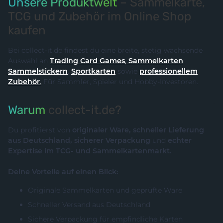
Unsere Produktwelt
– Sammelkarte,
TCG und Zubehör im Online Shop
kaufen
Bei collect-it.de findest du eine breite, stetig wachsende
Auswahl an
Trading Card Games
,
Sammelkarten
,
Sammelstickern
,
Sportkarten
sowie
professionellem
Zubehör
.
Für Sammler, Spieler und Hobby-Investoren.
Warum
collect-it.de?
Du profitierst von
originaler Ware, schneller Lieferung
aus Deutschland, sicherer Verpackung
und
echter
Expertise im TCG- und Sammelkartenmarkt.
Deine Vorteile auf einen Blick:
Originale Sammelkarten und geprüfte Ware
Schneller Versand aus Deutschland
Sichere Verpackung für empfindliche Karten