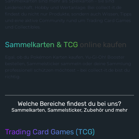
Sammelkarten sind mehr als Spielkarten – sie sind
Leidenschaft, Hobby und Wertanlage. Bei collect-it.de
findest du nicht nur Produkte, sondern auch Wissen, Tipps
und eine aktive Community rund um Trading Card Games
und Collectibles.
Sammelkarten & TCG
online kaufen
Egal, ob du Pokémon Karten kaufen, Yu-Gi-Oh! Booster
bestellen, Sammelsticker sammeln oder deine Sammlung
professionell schützen möchtest – bei collect-it.de bist du
richtig.
Welche Bereiche findest du bei uns?
Sammelkarten, Sammelsticker, Zubehör und mehr
Trading Card Games (TCG)