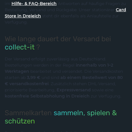
im
Hilfe- & FAQ-Bereich
Antworten auf häufige Fragen zu
Bestellung, Versand und Rückgabe. Unser stationärer
Card
Store in Dreieich
steht dir ebenfalls als Anlaufstelle zur
Verfügung.
Wie lange dauert der Versand bei
collect-it
?
Der Versand erfolgt zuverlässig aus Deutschland.
Bestellungen werden in der Regel
innerhalb von 1–2
Werktagen
bearbeitet und versendet. Die Versandkosten
starten ab
3,99 €
und sind
ab einem Bestellwert von 80
€ versandkostenfrei
. Zusätzlich stehen DHL-Versand,
priorisierte Bearbeitung,
Expressversand
sowie eine
kostenfreie Selbstabholung in Dreieich
zur Verfügung.
Sammelkarten
sammeln, spielen &
schützen