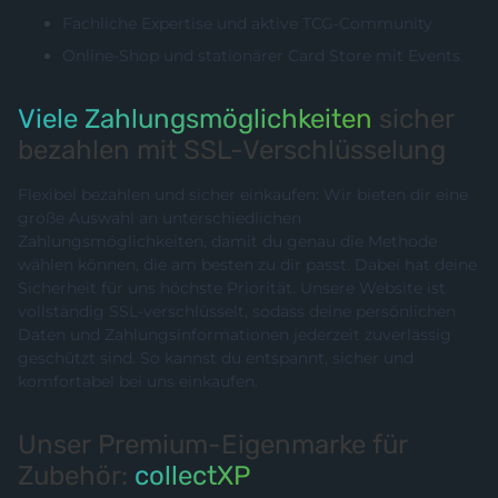
Fachliche Expertise und aktive TCG-Community
Online-Shop und stationärer Card Store mit Events
Viele Zahlungsmöglichkeiten
sicher
bezahlen mit SSL-Verschlüsselung
Flexibel bezahlen und sicher einkaufen: Wir bieten dir eine
große Auswahl an unterschiedlichen
Zahlungsmöglichkeiten, damit du genau die Methode
wählen können, die am besten zu dir passt. Dabei hat deine
Sicherheit für uns höchste Priorität. Unsere Website ist
vollständig SSL-verschlüsselt, sodass deine persönlichen
Daten und Zahlungsinformationen jederzeit zuverlässig
geschützt sind. So kannst du entspannt, sicher und
komfortabel bei uns einkaufen.
Unser Premium-Eigenmarke für
Zubehör:
collectXP