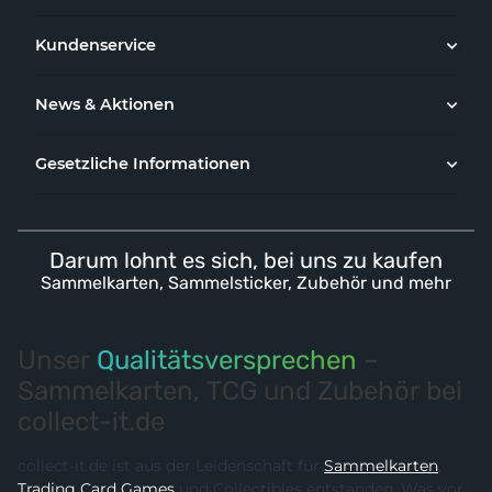
Kundenservice
News & Aktionen
Gesetzliche Informationen
Darum lohnt es sich, bei uns zu kaufen
Sammelkarten, Sammelsticker, Zubehör und mehr
Unser
Qualitätsversprechen
–
Sammelkarten, TCG und Zubehör bei
collect-it.de
collect-it.de ist aus der Leidenschaft für
Sammelkarten
,
Trading Card Games
und Collectibles entstanden. Was vor