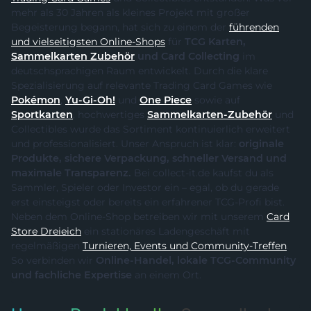
mehr als 30 Jahren als kleines Projekt mit großer
Begeisterung begann, hat sich zu einem der
führenden
und vielseitigsten Online-Shops
für
TCG Karten,
Sammelkarten Zubehör
und Card Collecting
im
deutschsprachigen Raum entwickelt. Durch die klare
Spezialisierung auf relevante Trading Card Games wie
Pokémon
,
Yu-Gi-Oh!
und
One Piece
sowie auf
Sportkarten
, hochwertiges
Sammelkarten-Zubehör
und
Collectibles wurde das Sortiment kontinuierlich erweitert
und professionalisiert. Unser Anspruch ist klar:
originale
Produkte, sichere Verpackung, schneller Versand und
maximale Transparenz.
Bei collect-it.de kaufst du als
Sammler, Spieler oder Investor ein – egal, ob du gerade
erst einsteigst oder bereits ein erfahrener TCG-Profi bist.
Neben dem Online-Shop betreiben wir mit unserem
Card
Store Dreieich
ein stationäres Ladengeschäft mit
regelmäßigen
Turnieren, Events und Community-Treffen
.
So verbinden wir
Online-Handel, lokale TCG-Community
und fachliche Expertise
an einem Ort.