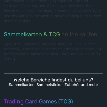
Sammelkarten sind mehr als Spielkarten – sie sind
Leidenschaft, Hobby und Wertanlage. Bei collect-it.de
findest du nicht nur Produkte, sondern auch Wissen, Tipps
und eine aktive Community rund um Trading Card Games
und Collectibles.
Sammelkarten & TCG
online kaufen
Egal, ob du Pokémon Karten kaufen, Yu-Gi-Oh! Booster
bestellen, Sammelsticker sammeln oder deine Sammlung
professionell schützen möchtest – bei collect-it.de bist du
richtig.
Welche Bereiche findest du bei uns?
Sammelkarten, Sammelsticker, Zubehör und mehr
Trading Card Games (TCG)