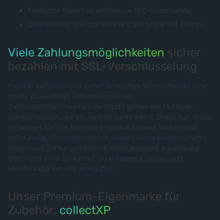
Fachliche Expertise und aktive TCG-Community
Online-Shop und stationärer Card Store mit Events
Viele Zahlungsmöglichkeiten
sicher
bezahlen mit SSL-Verschlüsselung
Flexibel bezahlen und sicher einkaufen: Wir bieten dir eine
große Auswahl an unterschiedlichen
Zahlungsmöglichkeiten, damit du genau die Methode
wählen können, die am besten zu dir passt. Dabei hat deine
Sicherheit für uns höchste Priorität. Unsere Website ist
vollständig SSL-verschlüsselt, sodass deine persönlichen
Daten und Zahlungsinformationen jederzeit zuverlässig
geschützt sind. So kannst du entspannt, sicher und
komfortabel bei uns einkaufen.
Unser Premium-Eigenmarke für
Zubehör:
collectXP