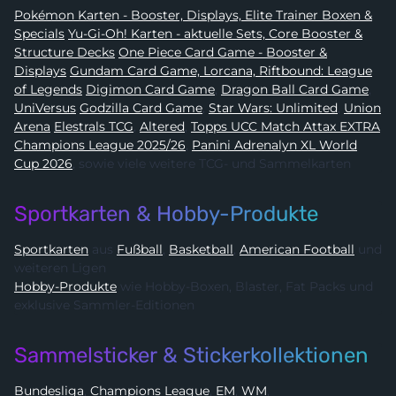
Pokémon Karten - Booster, Displays, Elite Trainer Boxen &
Specials
Yu-Gi-Oh! Karten - aktuelle Sets, Core Booster &
Structure Decks
One Piece Card Game - Booster &
Displays
Gundam Card Game, Lorcana, Riftbound: League
of Legends
Digimon Card Game
,
Dragon Ball Card Game
,
UniVersus
Godzilla Card Game
,
Star Wars: Unlimited
,
Union
Arena
Elestrals TCG
,
Altered
,
Topps UCC Match Attax EXTRA
Champions League 2025/26
,
Panini Adrenalyn XL World
Cup 2026
, sowie viele weitere TCG- und Sammelkarten
Sportkarten & Hobby-Produkte
Sportkarten
aus
Fußball
,
Basketball
,
American Football
und
weiteren Ligen
Hobby-Produkte
wie Hobby-Boxen, Blaster, Fat Packs und
exklusive Sammler-Editionen
Sammelsticker & Stickerkollektionen
Bundesliga
,
Champions League
,
EM
,
WM
,