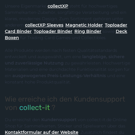
Unsere Eigenmarke
collectXP
steht für hochwertiges
Sammelkarten-Zubehör, sorgfältige Verarbeitung und ein
klares, modernes Design. Zum Sortiment gehören unter
anderem
collectXP Sleeves
,
Magnetic Holder
,
Toploader
,
Card Binder
,
Toploader Binder
,
Ring Binder
sowie
Deck
Boxen
für Trading Card Games und Collectibles.
Alle Produkte werden nach festen Qualitätsstandards
entwickelt und ausgewählt, um eine
langlebige, sichere
und zuverlässige Nutzung
zu gewährleisten. Hochwertige
Materialien und eine durchdachte Funktionalität sorgen für
ein
ausgewogenes Preis-Leistungs-Verhältnis
und eine
konstant hohe Produktqualität.
Wie erreiche ich den Kundensupport
von
collect-it
?
Du erreichst den
Kundensupport
von collect-it.de Online
Shop für Sammelkarten, Sticker und Spielwaren über das
Kontaktformular auf der Website
. Zusätzlich findest du