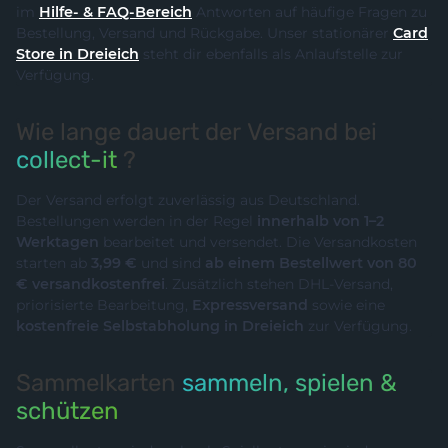
im
Hilfe- & FAQ-Bereich
Antworten auf häufige Fragen zu
Bestellung, Versand und Rückgabe. Unser stationärer
Card
Store in Dreieich
steht dir ebenfalls als Anlaufstelle zur
Verfügung.
Wie lange dauert der Versand bei
collect-it
?
Der Versand erfolgt zuverlässig aus Deutschland.
Bestellungen werden in der Regel
innerhalb von 1–2
Werktagen
bearbeitet und versendet. Die Versandkosten
starten ab
3,99 €
und sind
ab einem Bestellwert von 80
€ versandkostenfrei
. Zusätzlich stehen DHL-Versand,
priorisierte Bearbeitung,
Expressversand
sowie eine
kostenfreie Selbstabholung in Dreieich
zur Verfügung.
Sammelkarten
sammeln, spielen &
schützen