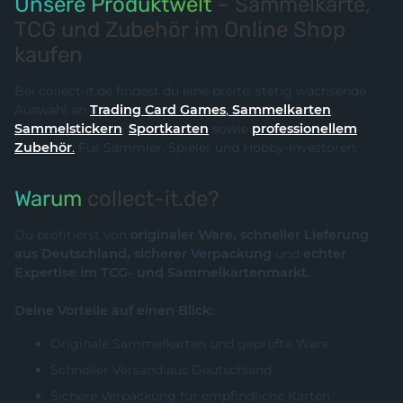
Unsere Produktwelt
– Sammelkarte,
TCG und Zubehör im Online Shop
kaufen
Bei collect-it.de findest du eine breite, stetig wachsende
Auswahl an
Trading Card Games
,
Sammelkarten
,
Sammelstickern
,
Sportkarten
sowie
professionellem
Zubehör
.
Für Sammler, Spieler und Hobby-Investoren.
Warum
collect-it.de?
Du profitierst von
originaler Ware, schneller Lieferung
aus Deutschland, sicherer Verpackung
und
echter
Expertise im TCG- und Sammelkartenmarkt.
Deine Vorteile auf einen Blick:
Originale Sammelkarten und geprüfte Ware
Schneller Versand aus Deutschland
Sichere Verpackung für empfindliche Karten