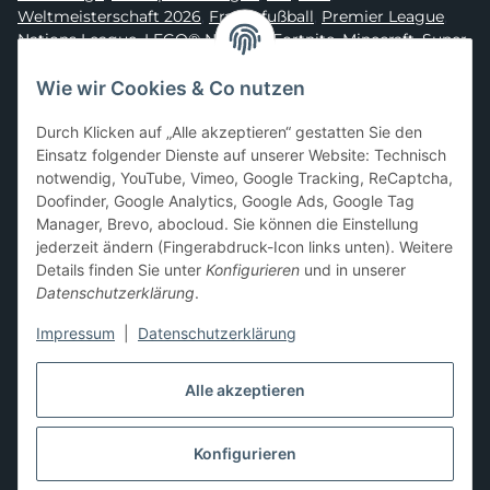
Weltmeisterschaft 2026
,
Frauenfußball
,
Premier League
,
Nations League
,
LEGO® Ninjago
,
Fortnite
,
Minecraft
,
Super
Mario
,
Disney
,
Dragon Ball
,
Asterix
,
Batman
Wie wir Cookies & Co nutzen
Sammelkarten-Zubehör &
Durch Klicken auf „Alle akzeptieren“ gestatten Sie den
Schutzprodukte
Einsatz folgender Dienste auf unserer Website: Technisch
notwendig, YouTube, Vimeo, Google Tracking, ReCaptcha,
Card Sleeves, Penny Sleeves
,
Premium Sleeves
,
Toploader
,
Doofinder, Google Analytics, Google Ads, Google Tag
Magnetic Holder
,
Sammelalben / Binder / Pocket Pages
,
Manager, Brevo, abocloud. Sie können die Einstellung
Deckboxen
,
Playmats
und
Aufbewahrungslösungen
jederzeit ändern (Fingerabdruck-Icon links unten). Weitere
Details finden Sie unter
Konfigurieren
und in unserer
Datenschutzerklärung
.
Impressum
|
Datenschutzerklärung
Hier kannst du uns folgen:
Alle akzeptieren
Konfigurieren
Vertrag widerrufen