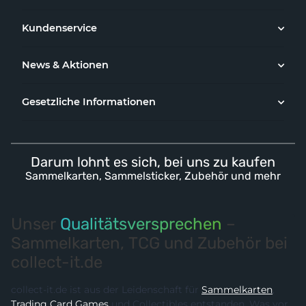
Kundenservice
News & Aktionen
Gesetzliche Informationen
Darum lohnt es sich, bei uns zu kaufen
Sammelkarten, Sammelsticker, Zubehör und mehr
Unser
Qualitätsversprechen
–
Sammelkarten, TCG und Zubehör bei
collect-it.de
collect-it.de ist aus der Leidenschaft für
Sammelkarten
,
Trading Card Games
und Collectibles entstanden. Was vor