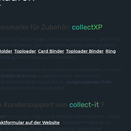
r
enmarke für Zubehör:
collectXP
steht für hochwertiges Sammelkarten-Zubehör, sorgfältige
 modernes Design. Zum Sortiment gehören unter anderem
Holder
,
Toploader
,
Card Binder
,
Toploader Binder
,
Ring
 Trading Card Games und Collectibles.
ten Qualitätsstandards entwickelt und ausgewählt, um eine
rlässige Nutzung
zu gewährleisten. Hochwertige
te Funktionalität sorgen für ein
ausgewogenes Preis-
 konstant hohe Produktqualität.
en Kundensupport von
collect-it
?
ort
von collect-it.de Online Shop für Sammelkarten, Sticker
ktformular auf der Website
. Zusätzlich findest du im
n auf häufige Fragen zu Bestellung, Versand und