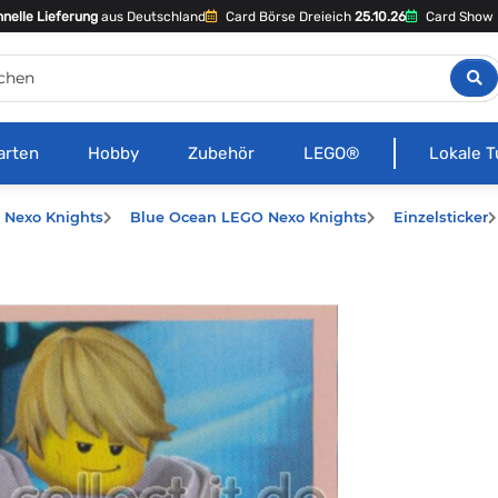
nelle Lieferung
aus Deutschland
Card Börse Dreieich
25.10.26
Card Show 
arten
Hobby
Zubehör
LEGO®
Lokale T
 Nexo Knights
Blue Ocean LEGO Nexo Knights
Einzelsticker