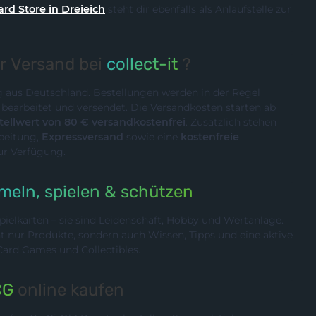
ard Store in Dreieich
steht dir ebenfalls als Anlaufstelle zur
er Versand bei
collect-it
?
ig aus Deutschland. Bestellungen werden in der Regel
n
bearbeitet und versendet. Die Versandkosten starten ab
ellwert von 80 € versandkostenfrei
. Zusätzlich stehen
rbeitung,
Expressversand
sowie eine
kostenfreie
ur Verfügung.
eln, spielen & schützen
ielkarten – sie sind Leidenschaft, Hobby und Wertanlage.
cht nur Produkte, sondern auch Wissen, Tipps und eine aktive
rd Games und Collectibles.
CG
online kaufen