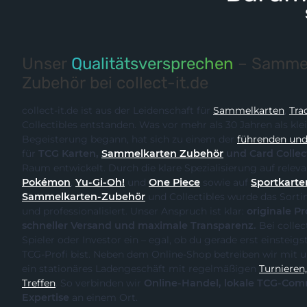
Unser
Qualitätsversprechen
– Sammel
Zubehör bei collect-it.de
collect-it.de ist aus der Leidenschaft für
Sammelkarten
,
Tra
Collectibles entstanden. Was vor mehr als 30 Jahren als kle
Begeisterung begann, hat sich zu einem der
führenden und 
für
TCG Karten,
Sammelkarten Zubehör
und Card Collec
Raum entwickelt. Durch
Pokémon
,
Yu-Gi-Oh!
und
One Piece
sowie auf
Sportkarte
Sammelkarten-Zubehör
und Collectibles wurde das Sortiment kontinuierlich erweitert
und professionalisiert. Unser Anspruch ist klar:
originale Produk
schneller Versand und maximale Transparenz.
Bei collect-it.de kaufst du als Sammler,
Spieler oder Investor ein – egal, ob du gerade erst einsteigst oder bereits ein erfahrener
TCG-Profi bist. Neben dem Online-Shop betreiben wir m
ein stationäres Ladengeschäft mit regelmäßigen
Turnieren, Events und Communit
Treffen
. So verbinden wir
Online-Handel, lokale TCG-Community und fachliche
Expertise
an einem Ort.