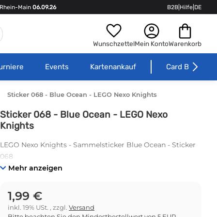
Rhein-Main
06.09.26
B2B
|
Hilfe
|
DE
Wunschzettel
Mein Konto
Warenkorb
urniere
Events
Kartenankauf
Card Börse
Sticker 068 - Blue Ocean - LEGO Nexo Knights
Sticker 068 - Blue Ocean - LEGO Nexo
Knights
LEGO Nexo Knights - Sammelsticker Blue Ocean - Sticker
068
Mehr anzeigen
1,99 €
inkl. 19% USt. , zzgl.
Versand
Bitte beachten Sie den Mindestbestellwert von 5 EUR.