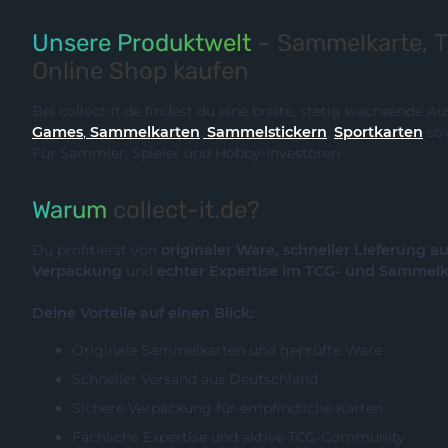
Unsere Produktwelt
– Sammelkarte, 
Online Shop kaufen
Bei collect-it.de findest du eine breite, stetig wachsende 
Games
,
Sammelkarten
,
Sammelstickern
,
Sportkarten
so
Für Sammler, Spieler und Hobby-Investoren.
Warum
collect-it.de?
Du profitierst von
originaler Ware, schneller Lieferung a
Verpackung
und
echter Expertise im TCG- und Sammel
Deine Vorteile auf einen Blick:
Originale Sammelkarten und geprüfte Ware
Schneller Versand aus Deutschland
Sichere Verpackung für empfindliche Karten
Fachliche Expertise und aktive TCG-Community