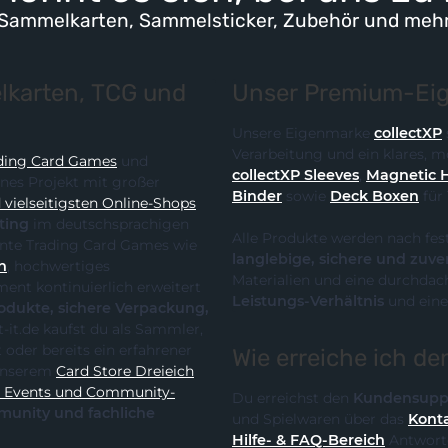
Sammelkarten, Sammelsticker, Zubehör und meh
karten, TCG und
Unser Premium-Eig
Unsere Eigenmarke
collectXP
Verarbeitung und ein klares,
ding Card Games
und
collectXP Sleeves
,
Magnetic 
ines Projekt mit großer
Binder
sowie
Deck Boxen
für
vielseitigsten Online-Shops
ting
im deutschsprachigen
Alle Produkte werden nach fes
 die klare Spezialisierung auf relevante Trading Card Games wie
langlebige, sichere und zuve
n
, hochwertiges
Materialien und eine durchdach
Leistungs-Verhältnis
und eine
te, sichere Verpackung,
Wie erreiche ich d
it unserem
Card Store Dreieich
y-
Du erreichst den
Kundensupp
und Spielwaren über das
Konta
Hilfe- & FAQ-Bereich
Antworte