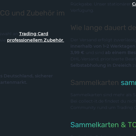
Rückgabe. Unser stationärer
C
Verfügung.
TCG und Zubehör im
Wie lange dauert d
Auswahl an
Trading Card
Der Versand erfolgt zuverläss
wie
professionellem Zubehör
.
innerhalb von 1–2 Werktage
3,99 €
und sind
ab einem Best
DHL-Versand, priorisierte Bea
Selbstabholung in Dreieich
z
us Deutschland, sicherer
Sammelkarten
samm
kartenmarkt.
Sammelkarten sind mehr als Sp
Bei collect-it.de findest du ni
Community rund um Trading Ca
Sammelkarten & T