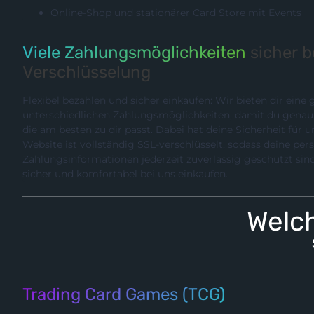
Online-Shop und stationärer Card Store mit Events
Viele Zahlungsmöglichkeiten
sicher 
Verschlüsselung
Flexibel bezahlen und sicher einkaufen: Wir bieten dir eine
unterschiedlichen Zahlungsmöglichkeiten, damit du genau die Methode wählen können,
die am besten zu dir passt. Dabei hat deine Sicherheit für uns hö
Website ist vollständig SSL-verschlüsselt, sodass deine pe
Zahlungsinformationen jederzeit zuverlässig geschützt sind. So kannst du entspannt,
sicher und komfortabel bei uns einkaufen.
Welch
Trading Card Games (TCG)