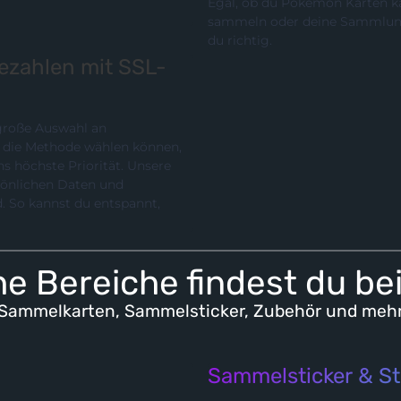
Egal, ob du Pokémon Karten ka
sammeln oder deine Sammlung p
du richtig.
bezahlen mit SSL-
 große Auswahl an
chste Priorität. Unsere
rsönlichen Daten und
e Bereiche findest du be
Sammelkarten, Sammelsticker, Zubehör und meh
Sammelsticker & St