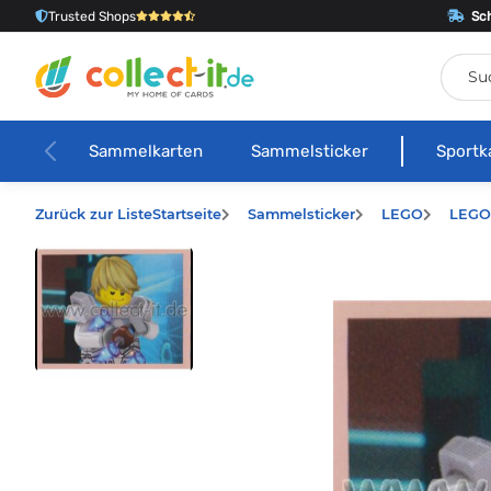
Trusted Shops
Sch
Sammelkarten
Sammelsticker
Sportk
Zurück zur Liste
Startseite
Sammelsticker
LEGO
LEGO