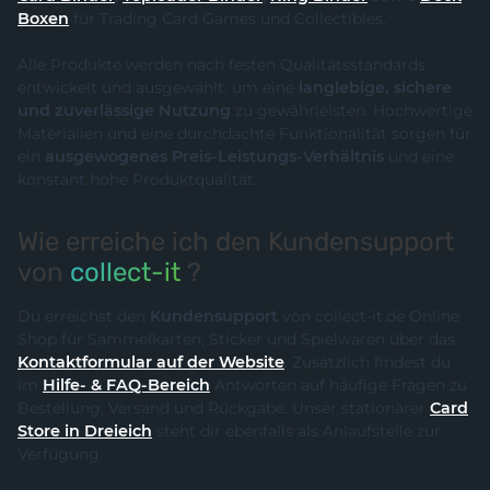
Boxen
für Trading Card Games und Collectibles.
Alle Produkte werden nach festen Qualitätsstandards
entwickelt und ausgewählt, um eine
langlebige, sichere
und zuverlässige Nutzung
zu gewährleisten. Hochwertige
Materialien und eine durchdachte Funktionalität sorgen für
ein
ausgewogenes Preis-Leistungs-Verhältnis
und eine
konstant hohe Produktqualität.
Wie erreiche ich den Kundensupport
von
collect-it
?
Du erreichst den
Kundensupport
von collect-it.de Online
Shop für Sammelkarten, Sticker und Spielwaren über das
Kontaktformular auf der Website
. Zusätzlich findest du
im
Hilfe- & FAQ-Bereich
Antworten auf häufige Fragen zu
Bestellung, Versand und Rückgabe. Unser stationärer
Card
Store in Dreieich
steht dir ebenfalls als Anlaufstelle zur
Verfügung.