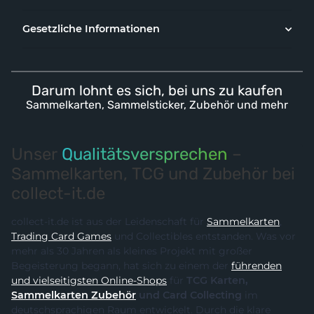
Gesetzliche Informationen
Darum lohnt es sich, bei uns zu kaufen
Sammelkarten, Sammelsticker, Zubehör und mehr
Unser
Qualitätsversprechen
–
Sammelkarten, TCG und Zubehör bei
collect-it.de
collect-it.de ist aus der Leidenschaft für
Sammelkarten
,
Trading Card Games
und Collectibles entstanden. Was vor
mehr als 30 Jahren als kleines Projekt mit großer
Begeisterung begann, hat sich zu einem der
führenden
und vielseitigsten Online-Shops
für
TCG Karten,
Sammelkarten Zubehör
und Card Collecting
im
deutschsprachigen Raum entwickelt. Durch die klare