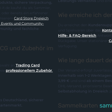
Leistungs-Verhältnis
und eine
te, sichere Verpackung,
Wie erreiche ich d
it unserem
Card Store Dreieich
y-
Du erreichst den
Kundensupp
und Spielwaren über das
Konta
Hilfe- & FAQ-Bereich
Antworte
Rückgabe. Unser stationärer
C
Verfügung.
TCG und Zubehör im
Wie lange dauert d
Auswahl an
Trading Card
Der Versand erfolgt zuverläss
wie
professionellem Zubehör
.
innerhalb von 1–2 Werktage
3,99 €
und sind
ab einem Best
DHL-Versand, priorisierte Bea
Selbstabholung in Dreieich
z
us Deutschland, sicherer
Sammelkarten
samm
kartenmarkt.