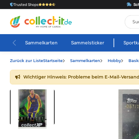
Trusted Shops
Sch
Sammelkarten
Sammelsticker
Sportk
Zurück zur Liste
Startseite
Sammelkarten
Hobby
Bask
Wichtiger Hinweis: Probleme beim E-Mail-Versand