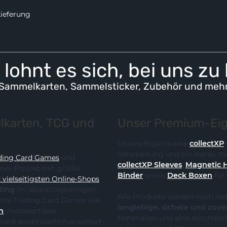
Lieferung
lohnt es sich, bei uns zu
Sammelkarten, Sammelsticker, Zubehör und meh
karten, TCG und
Unser Premium-Eig
Unsere Eigenmarke
collectXP
Verarbeitung und ein klares,
ding Card Games
und
collectXP Sleeves
,
Magnetic 
ines Projekt mit großer
Binder
sowie
Deck Boxen
für
vielseitigsten Online-Shops
ting
im deutschsprachigen
Alle Produkte werden nach fes
 die klare Spezialisierung auf relevante Trading Card Games wie
langlebige, sichere und zuve
n
, hochwertiges
Materialien und eine durchdach