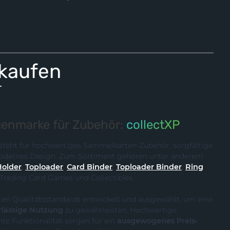
 kaufen
r
enmarke für Zubehör:
collectXP
steht für hochwertiges Sammelkarten-Zubehör, sorgfältige
 modernes Design. Zum Sortiment gehören unter anderem
Holder
,
Toploader
,
Card Binder
,
Toploader Binder
,
Ring
 Trading Card Games und Collectibles.
ten Qualitätsstandards entwickelt und ausgewählt, um eine
rlässige Nutzung
zu gewährleisten. Hochwertige
te Funktionalität sorgen für ein
ausgewogenes Preis-