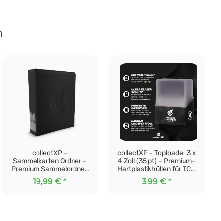
n
collectXP –
collectXP – Toploader 3 x
Sammelkarten Ordner –
4 Zoll (35 pt) – Premium-
Premium Sammelordner,
Hartplastikhüllen für TCG
Ring Binder für alle TCG &
& Sammelkarten (25
19,99 €
*
3,99 €
*
Sammelkarten (schwarz)
Stück)