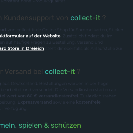
 konstant hohe Produktqualität.
en Kundensupport von
collect-it
?
ort
von collect-it.de Online Shop für Sammelkarten, Sticker
ktformular auf der Website
. Zusätzlich findest du im
n auf häufige Fragen zu Bestellung, Versand und
ard Store in Dreieich
steht dir ebenfalls als Anlaufstelle zur
er Versand bei
collect-it
?
ig aus Deutschland. Bestellungen werden in der Regel
n
bearbeitet und versendet. Die Versandkosten starten ab
ellwert von 80 € versandkostenfrei
. Zusätzlich stehen
rbeitung,
Expressversand
sowie eine
kostenfreie
ur Verfügung.
eln, spielen & schützen