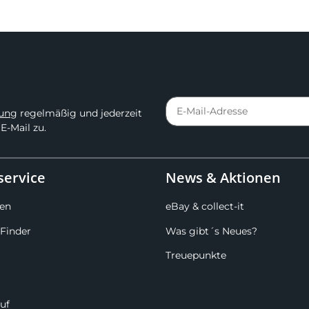
rung
regelmäßig und jederzeit
E-Mail zu.
ervice
News & Aktionen
en
eBay & collect-it
Finder
Was gibt´s Neues?
Treuepunkte
uf