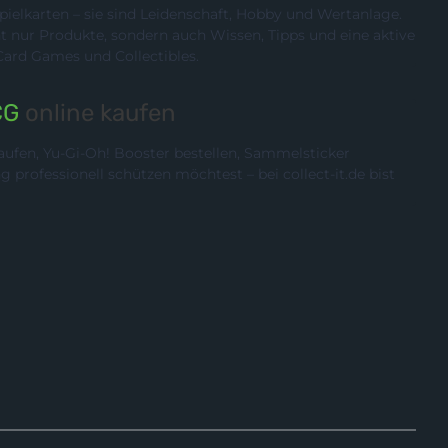
ielkarten – sie sind Leidenschaft, Hobby und Wertanlage.
cht nur Produkte, sondern auch Wissen, Tipps und eine aktive
rd Games und Collectibles.
CG
online kaufen
ufen, Yu-Gi-Oh! Booster bestellen, Sammelsticker
rofessionell schützen möchtest – bei collect-it.de bist