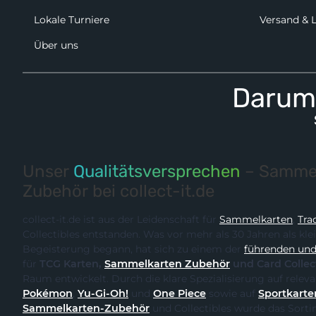
Lokale Turniere
Versand & 
Über uns
Darum 
Unser
Qualitätsversprechen
– Sammel
Zubehör bei collect-it.de
collect-it.de ist aus der Leidenschaft für
Sammelkarten
,
Tra
Collectibles entstanden. Was vor mehr als 30 Jahren als kle
Begeisterung begann, hat sich zu einem der
führenden und 
für
TCG Karten,
Sammelkarten Zubehör
und Card Collec
Raum entwickelt. Durch
Pokémon
,
Yu-Gi-Oh!
und
One Piece
sowie auf
Sportkarte
Sammelkarten-Zubehör
und Collectibles wurde das Sortiment kontinuierlich erweitert