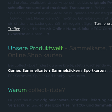
und professionalisiert. Unser Anspruch ist klar:
originale Produk
schneller Versand und maximale Transparenz.
Bei collect-it.de kaufst du als Sammler,
Spieler oder Investor ein – egal, ob du gerade erst einsteigst oder bereits ein erfahrener
TCG-Profi bist. Neben dem Online-Shop betreiben wir m
ein stationäres Ladengeschäft mit regelmäßigen
Turnieren, Events und Communit
Treffen
. So verbinden wir
Online-Handel, lokale TCG-Community und fachliche
Expertise
an einem Ort.
Unsere Produktwelt
– Sammelkarte, 
Online Shop kaufen
Bei collect-it.de findest du eine breite, stetig wachsende 
Games
,
Sammelkarten
,
Sammelstickern
,
Sportkarten
so
Für Sammler, Spieler und Hobby-Investoren.
Warum
collect-it.de?
Du profitierst von
originaler Ware, schneller Lieferung a
Verpackung
und
echter Expertise im TCG- und Sammel