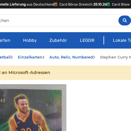
nelle Lieferung
aus Deutschland
Card Börse Dreieich
25.10.26
Card Show 
arten
Hobby
Zubehör
LEGO®
Lokale T
etball
Einzelkarten
Auto, Relic, Numbered
Stephen Curry 
 an Microsoft-Adressen