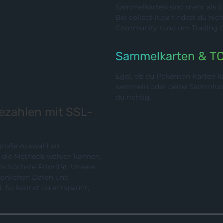
Sammelkarten sind mehr als Sp
Bei collect-it.de findest du ni
Community rund um Trading Ca
Sammelkarten & T
Egal, ob du Pokémon Karten ka
sammeln oder deine Sammlung p
du richtig.
bezahlen mit SSL-
 große Auswahl an
chste Priorität. Unsere
rsönlichen Daten und