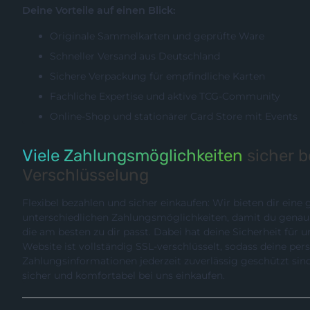
Deine Vorteile auf einen Blick:
Originale Sammelkarten und geprüfte Ware
Schneller Versand aus Deutschland
Sichere Verpackung für empfindliche Karten
Fachliche Expertise und aktive TCG-Community
Online-Shop und stationärer Card Store mit Events
Viele Zahlungsmöglichkeiten
sicher 
Verschlüsselung
Flexibel bezahlen und sicher einkaufen: Wir bieten dir eine
unterschiedlichen Zahlungsmöglichkeiten, damit du genau die Methode wählen können,
die am besten zu dir passt. Dabei hat deine Sicherheit für uns hö
Website ist vollständig SSL-verschlüsselt, sodass deine pe
Zahlungsinformationen jederzeit zuverlässig geschützt sind. So kannst du entspannt,
sicher und komfortabel bei uns einkaufen.