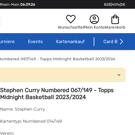
Rhein-Main
06.09.26
B2B
|
Hilfe
|
DE
Wunschzettel
Mein Konto
Warenkorb
urniere
Events
Kartenankauf
Card Börse
Numbered 067/149 - Topps Midnight Basketball 2023/2024
Stephen Curry Numbered 067/149 - Topps
Midnight Basketball 2023/2024
Name: Stephen Curry
Kartentyp: Numbered 014/149
Verein: