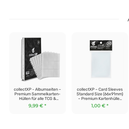
collectXP - Albumseiten –
collectXP – Card Sleeves
Premium Sammelkarten-
Standard Size (66x91mm)
Hüllen für alle TCG &
– Premium Kartenhüllen
Sammelkarten ( Magic,
für alle TCG &
9,99 €
*
1,00 €
*
Pokemon, Yu-Gi-Oh! &
Sammelkarten (100
co.) (50
Stk./transparent)
Stk./transparent)