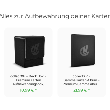
Alles zur Aufbewahrung deiner Karte
collectXP – Deck Box –
collectXP –
Premium Karten
Sammelkarten Album –
Aufbewahrungsbox,
Premium Sammelalbum,
Kartenbox für alle TCG &
Card Binder für alle TCG &
10,99 €
*
21,99 €
*
Sammelkarten (schwarz)
Sammelkarten (schwarz)