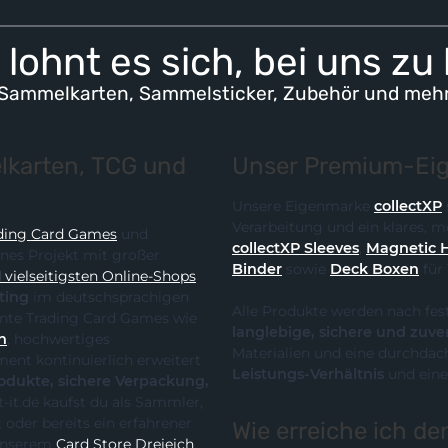
lohnt es sich, bei uns zu
Sammelkarten, Sammelsticker, Zubehör und meh
karten, TCG und
Unser Premium-Eig
Unsere Eigenmarke
collectXP
Verarbeitung und ein klares,
ding Card Games
und
collectXP Sleeves
,
Magnetic 
ines Projekt mit großer
Binder
sowie
Deck Boxen
für
vielseitigsten Online-Shops
ting
im deutschsprachigen
Alle Produkte werden nach fes
 die klare Spezialisierung auf relevante Trading Card Games wie
langlebige, sichere und zuve
n
, hochwertiges
Materialien und eine durchdach
Leistungs-Verhältnis
und eine
te, sichere Verpackung,
Wie erreiche ich d
it unserem
Card Store Dreieich