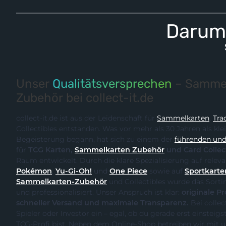
Darum 
Unser
Qualitätsversprechen
– Sammel
Zubehör bei collect-it.de
collect-it.de ist aus der Leidenschaft für
Sammelkarten
,
Tra
Collectibles entstanden. Was vor mehr als 30 Jahren als kle
Begeisterung begann, hat sich zu einem der
führenden und 
für
TCG Karten,
Sammelkarten Zubehör
und Card Collec
Raum entwickelt. Durch
Pokémon
,
Yu-Gi-Oh!
und
One Piece
sowie auf
Sportkarte
Sammelkarten-Zubehör
und Collectibles wurde das Sortiment kontinuierlich erweitert
und professionalisiert. Unser Anspruch ist klar:
originale Produk
schneller Versand und maximale Transparenz.
Bei collect-it.de kaufst du als Sammler,
Spieler oder Investor ein – egal, ob du gerade erst einsteigst oder bereits ein erfahrener
TCG-Profi bist. Neben dem Online-Shop betreiben wir m