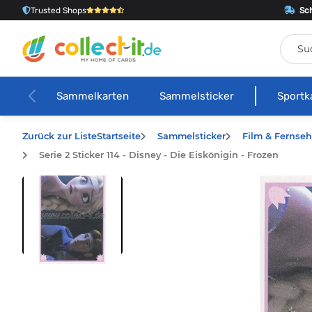
Trusted Shops
Sch
Sammelkarten
Sammelsticker
Sportk
Zurück zur Liste
Startseite
Sammelsticker
Film & Fernse
Serie 2 Sticker 114 - Disney - Die Eiskönigin - Frozen