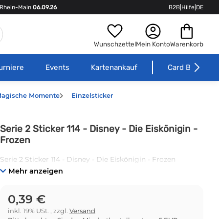
Rhein-Main
06.09.26
B2B
|
Hilfe
|
DE
Wunschzettel
Mein Konto
Warenkorb
urniere
Events
Kartenankauf
Card Börse
- Magische Momente
Einzelsticker
Serie 2 Sticker 114 - Disney - Die Eiskönigin -
Frozen
Serie 2 Sticker 114 - Disney - Die Eiskönigin - Frozen
Mehr anzeigen
0,39 €
inkl. 19% USt. , zzgl.
Versand