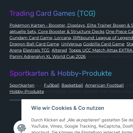
Trading Card Games (TCG)
Pokémon 
aktuelle Sets, Core Booster & Structure Decks
One Piec
Gundam Card Game, Lorcana, Riftbound: League of Legen
Dragon Ball Card Game
,
UniVersus
Godzilla Card Game
,
Arena
Elestrals TCG
,
Altered
,
Topps UCC Match Attax EXTRA
Panini Adrenalyn XL World Cup 2026
, sowie viele weitere
Sportkarten & Hobby-Produkte
Sportkarten
aus
Fußball
,
Basketball
,
American Football
und
Hobby-Produkte
wie Hobby-Boxen, Blaster, Fat Packs und 
Wie wir Cookies & Co nutzen
Durch Klicken auf „Alle akzeptieren“ gestatten Sie 
YouTube, Vimeo, Google Tracking, ReCaptcha, Doofi
abocloud. Sie können die Einstellung jederzeit änder