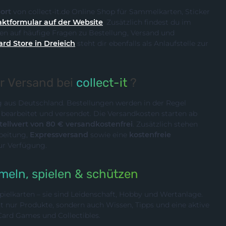
ort
von collect-it.de Online Shop für Sammelkarten, Sticker
ktformular auf der Website
. Zusätzlich findest du im
n auf häufige Fragen zu Bestellung, Versand und
ard Store in Dreieich
steht dir ebenfalls als Anlaufstelle zur
er Versand bei
collect-it
?
ig aus Deutschland. Bestellungen werden in der Regel
n
bearbeitet und versendet. Die Versandkosten starten ab
ellwert von 80 € versandkostenfrei
. Zusätzlich stehen
rbeitung,
Expressversand
sowie eine
kostenfreie
ur Verfügung.
eln, spielen & schützen
ielkarten – sie sind Leidenschaft, Hobby und Wertanlage.
cht nur Produkte, sondern auch Wissen, Tipps und eine aktive
rd Games und Collectibles.