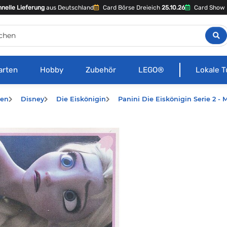
nelle Lieferung
aus Deutschland
Card Börse Dreieich
25.10.26
Card Show 
arten
Hobby
Zubehör
LEGO®
Lokale T
hen
Disney
Die Eiskönigin
Panini Die Eiskönigin Serie 2 