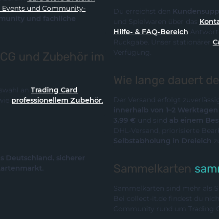
y-
Du erreichst den
Kundensupp
und Spielwaren über das
Konta
Hilfe- & FAQ-Bereich
Antworte
Rückgabe. Unser stationärer
C
Verfügung.
TCG und Zubehör im
Wie lange dauert d
Auswahl an
Trading Card
Der Versand erfolgt zuverläss
wie
professionellem Zubehör
.
innerhalb von 1–2 Werktage
3,99 €
und sind
ab einem Best
DHL-Versand, priorisierte Bea
Selbstabholung in Dreieich
z
us Deutschland, sicherer
Sammelkarten
samm
kartenmarkt.
Sammelkarten sind mehr als Sp
Bei collect-it.de findest du ni
Community rund um Trading Ca