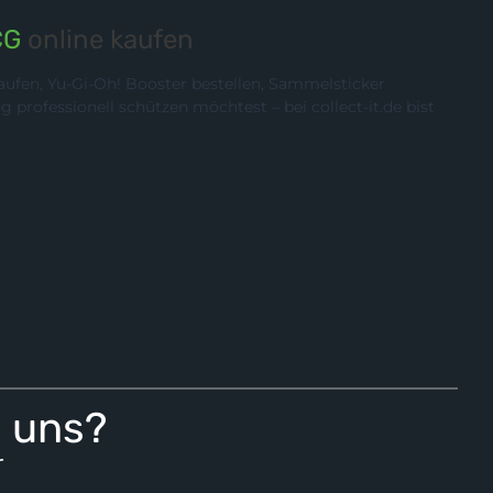
CG
online kaufen
ufen, Yu-Gi-Oh! Booster bestellen, Sammelsticker
rofessionell schützen möchtest – bei collect-it.de bist
i uns?
r