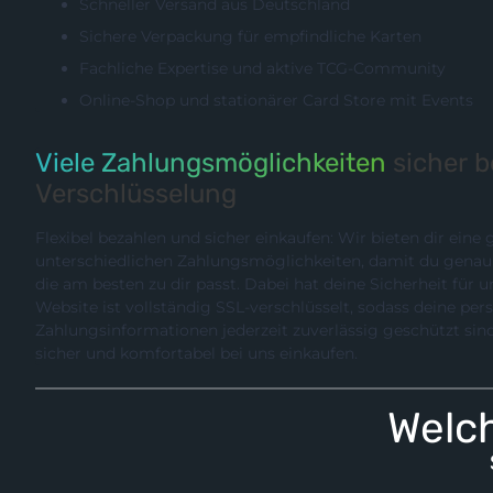
Schneller Versand aus Deutschland
Sichere Verpackung für empfindliche Karten
Fachliche Expertise und aktive TCG-Community
Online-Shop und stationärer Card Store mit Events
Viele Zahlungsmöglichkeiten
sicher 
Verschlüsselung
Flexibel bezahlen und sicher einkaufen: Wir bieten dir eine
unterschiedlichen Zahlungsmöglichkeiten, damit du genau die Methode wählen können,
die am besten zu dir passt. Dabei hat deine Sicherheit für uns hö
Website ist vollständig SSL-verschlüsselt, sodass deine pe
Zahlungsinformationen jederzeit zuverlässig geschützt sind. So kannst du entspannt,
sicher und komfortabel bei uns einkaufen.
Welch