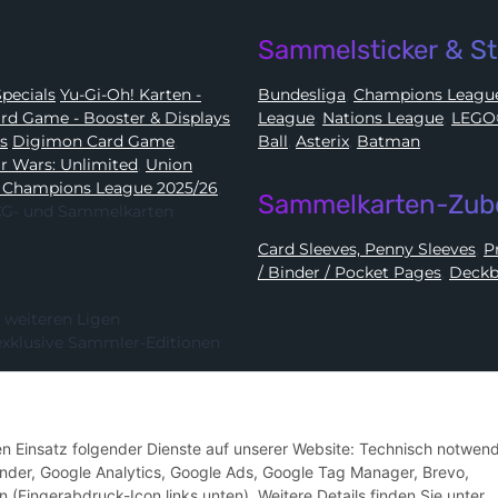
Sammelsticker & St
Karten - Booster, Displays, Elite Trainer Boxen & Specials
Yu-Gi-Oh! Karten -
Bundesliga
,
Champions Leag
e Card Game - Booster & Displays
League
,
Nations League
,
ds
Digimon Card Game
,
Ball
,
Asterix
,
Batman
Star Wars: Unlimited
,
Union
 Champions League 2025/26
,
Sammelkarten-Zub
 TCG- und Sammelkarten
Card Sleeves, Penny Sleeves
,
/ Binder / Pocket Pages
,
Deckb
 weiteren Ligen
exklusive Sammler-Editionen
Hier kannst du uns folgen:
den Einsatz folgender Dienste auf unserer Website: Technisch notwend
nder, Google Analytics, Google Ads, Google Tag Manager, Brevo,
n (Fingerabdruck-Icon links unten). Weitere Details finden Sie unter