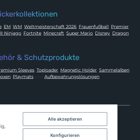
ickerkollektionen
ue
,
EM
,
WM
,
Weltmeisterschaft 2026
,
Frauenfußball
,
Premier
LEGO® Ninjago
,
Fortnite
,
Minecraft
,
Super Mario
,
Disney
,
Dragon
ehör & Schutzprodukte
Premium Sleeves
,
Toploader
,
Magnetic Holder
,
Sammelalben
oxen
,
Playmats
und
Aufbewahrungslösungen
Alle akzeptieren
ig,
Konfigurieren