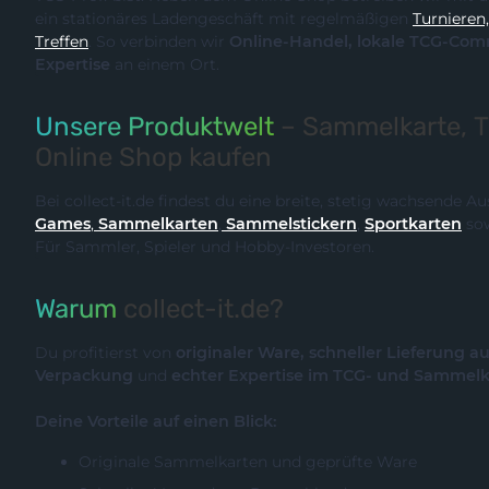
ein stationäres Ladengeschäft mit regelmäßigen
Turnieren, Events und Communit
Treffen
. So verbinden wir
Online-Handel, lokale TCG-Community und fachliche
Expertise
an einem Ort.
Unsere Produktwelt
– Sammelkarte, 
Online Shop kaufen
Bei collect-it.de findest du eine breite, stetig wachsende 
Games
,
Sammelkarten
,
Sammelstickern
,
Sportkarten
so
Für Sammler, Spieler und Hobby-Investoren.
Warum
collect-it.de?
Du profitierst von
originaler Ware, schneller Lieferung a
Verpackung
und
echter Expertise im TCG- und Sammel
Deine Vorteile auf einen Blick:
Originale Sammelkarten und geprüfte Ware