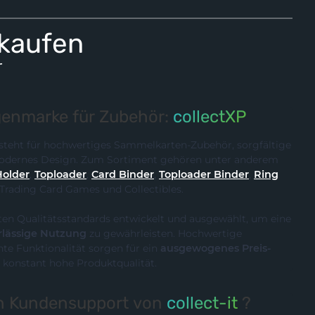
 kaufen
r
enmarke für Zubehör:
collectXP
steht für hochwertiges Sammelkarten-Zubehör, sorgfältige
 modernes Design. Zum Sortiment gehören unter anderem
Holder
,
Toploader
,
Card Binder
,
Toploader Binder
,
Ring
 Trading Card Games und Collectibles.
ten Qualitätsstandards entwickelt und ausgewählt, um eine
rlässige Nutzung
zu gewährleisten. Hochwertige
te Funktionalität sorgen für ein
ausgewogenes Preis-
 konstant hohe Produktqualität.
en Kundensupport von
collect-it
?