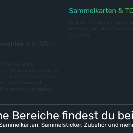
Sammelkarten & T
Egal, ob du Pokémon Karten ka
sammeln oder deine Sammlung p
du richtig.
bezahlen mit SSL-
 große Auswahl an
chste Priorität. Unsere
rsönlichen Daten und
e Bereiche findest du be
Sammelkarten, Sammelsticker, Zubehör und meh