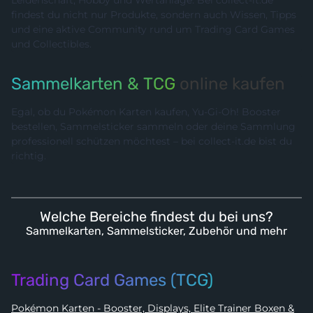
Leidenschaft, Hobby und Wertanlage. Bei collect-it.de
findest du nicht nur Produkte, sondern auch Wissen, Tipps
und eine aktive Community rund um Trading Card Games
und Collectibles.
Sammelkarten & TCG
online kaufen
Egal, ob du Pokémon Karten kaufen, Yu-Gi-Oh! Booster
bestellen, Sammelsticker sammeln oder deine Sammlung
professionell schützen möchtest – bei collect-it.de bist du
richtig.
Welche Bereiche findest du bei uns?
Sammelkarten, Sammelsticker, Zubehör und mehr
Trading Card Games (TCG)
Pokémon Karten - Booster, Displays, Elite Trainer Boxen &