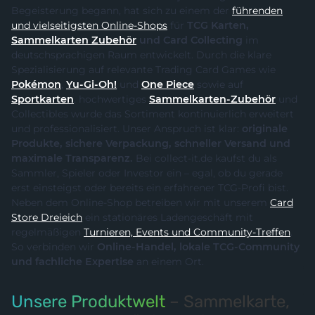
Begeisterung begann, hat sich zu einem der
führenden
und vielseitigsten Online-Shops
für
TCG Karten,
Sammelkarten Zubehör
und Card Collecting
im
deutschsprachigen Raum entwickelt. Durch die klare
Spezialisierung auf relevante Trading Card Games wie
Pokémon
,
Yu-Gi-Oh!
und
One Piece
sowie auf
Sportkarten
, hochwertiges
Sammelkarten-Zubehör
und
Collectibles wurde das Sortiment kontinuierlich erweitert
und professionalisiert. Unser Anspruch ist klar:
originale
Produkte, sichere Verpackung, schneller Versand und
maximale Transparenz.
Bei collect-it.de kaufst du als
Sammler, Spieler oder Investor ein – egal, ob du gerade
erst einsteigst oder bereits ein erfahrener TCG-Profi bist.
Neben dem Online-Shop betreiben wir mit unserem
Card
Store Dreieich
ein stationäres Ladengeschäft mit
regelmäßigen
Turnieren, Events und Community-Treffen
.
So verbinden wir
Online-Handel, lokale TCG-Community
und fachliche Expertise
an einem Ort.
Unsere Produktwelt
– Sammelkarte,