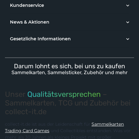
Kundenservice
News & Aktionen
Gesetzliche Informationen
Darum lohnt es sich, bei uns zu kaufen
Sammelkarten, Sammelsticker, Zubehör und mehr
Unser
Qualitätsversprechen
–
Sammelkarten, TCG und Zubehör bei
collect-it.de
collect-it.de ist aus der Leidenschaft für
Sammelkarten
,
Trading Card Games
und Collectibles entstanden. Was vor
mehr als 30 Jahren als kleines Projekt mit großer