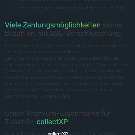
Online-Shop und stationärer Card Store mit Events
Viele Zahlungsmöglichkeiten
sicher
bezahlen mit SSL-Verschlüsselung
Flexibel bezahlen und sicher einkaufen: Wir bieten dir eine
große Auswahl an unterschiedlichen
Zahlungsmöglichkeiten, damit du genau die Methode
wählen können, die am besten zu dir passt. Dabei hat deine
Sicherheit für uns höchste Priorität. Unsere Website ist
vollständig SSL-verschlüsselt, sodass deine persönlichen
Daten und Zahlungsinformationen jederzeit zuverlässig
geschützt sind. So kannst du entspannt, sicher und
komfortabel bei uns einkaufen.
Unser Premium-Eigenmarke für
Zubehör:
collectXP
Unsere Eigenmarke
collectXP
steht für hochwertiges