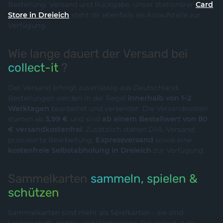
Bestellung, Versand und Rückgabe. Unser stationärer
Card
Store in Dreieich
steht dir ebenfalls als Anlaufstelle zur
Verfügung.
Wie lange dauert der Versand bei
collect-it
?
Der Versand erfolgt zuverlässig aus Deutschland.
Bestellungen werden in der Regel
innerhalb von 1–2
Werktagen
bearbeitet und versendet. Die Versandkosten
starten ab
3,99 €
und sind
ab einem Bestellwert von 80
€ versandkostenfrei
. Zusätzlich stehen DHL-Versand,
priorisierte Bearbeitung,
Expressversand
sowie eine
kostenfreie Selbstabholung in Dreieich
zur Verfügung.
Sammelkarten
sammeln, spielen &
schützen
Sammelkarten sind mehr als Spielkarten – sie sind