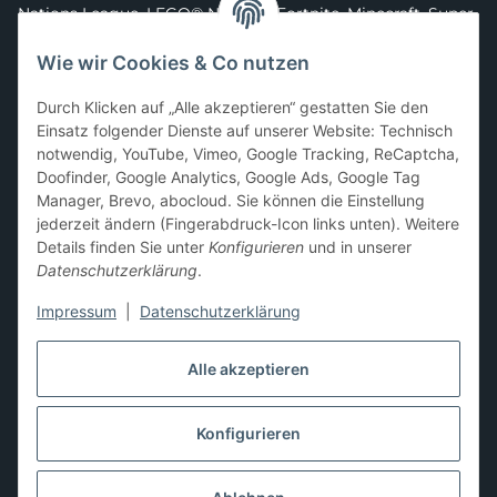
Nations League
,
LEGO® Ninjago
,
Fortnite
,
Minecraft
,
Super
Mario
,
Disney
,
Dragon Ball
,
Asterix
,
Batman
Wie wir Cookies & Co nutzen
Sammelkarten-Zubehör &
Durch Klicken auf „Alle akzeptieren“ gestatten Sie den
Schutzprodukte
Einsatz folgender Dienste auf unserer Website: Technisch
notwendig, YouTube, Vimeo, Google Tracking, ReCaptcha,
Card Sleeves, Penny Sleeves
,
Premium Sleeves
,
Toploader
,
Doofinder, Google Analytics, Google Ads, Google Tag
Magnetic Holder
,
Sammelalben / Binder / Pocket Pages
,
Manager, Brevo, abocloud. Sie können die Einstellung
Deckboxen
,
Playmats
und
Aufbewahrungslösungen
jederzeit ändern (Fingerabdruck-Icon links unten). Weitere
Details finden Sie unter
Konfigurieren
und in unserer
Datenschutzerklärung
.
Impressum
|
Datenschutzerklärung
Hier kannst du uns folgen:
Alle akzeptieren
Konfigurieren
Vertrag widerrufen
* Alle Preise inkl. gesetzlicher USt., zzgl.
Versand
** Differenzbesteuerung gemäß § 25a UStG,