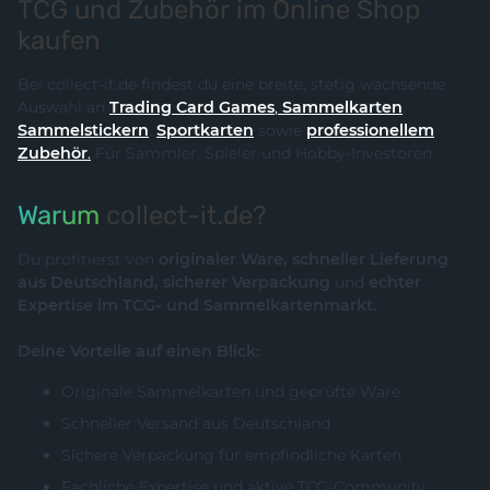
TCG und Zubehör im Online Shop
kaufen
Bei collect-it.de findest du eine breite, stetig wachsende
Auswahl an
Trading Card Games
,
Sammelkarten
,
Sammelstickern
,
Sportkarten
sowie
professionellem
Zubehör
.
Für Sammler, Spieler und Hobby-Investoren.
Warum
collect-it.de?
Du profitierst von
originaler Ware, schneller Lieferung
aus Deutschland, sicherer Verpackung
und
echter
Expertise im TCG- und Sammelkartenmarkt.
Deine Vorteile auf einen Blick:
Originale Sammelkarten und geprüfte Ware
Schneller Versand aus Deutschland
Sichere Verpackung für empfindliche Karten
Fachliche Expertise und aktive TCG-Community