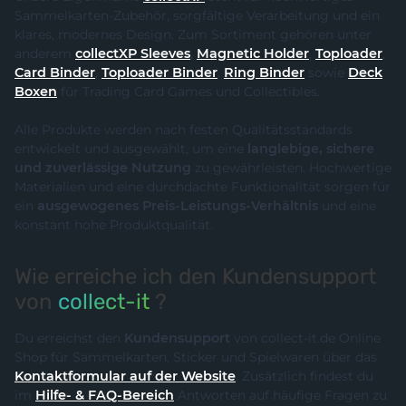
Sammelkarten-Zubehör, sorgfältige Verarbeitung und ein
klares, modernes Design. Zum Sortiment gehören unter
anderem
collectXP Sleeves
,
Magnetic Holder
,
Toploader
,
Card Binder
,
Toploader Binder
,
Ring Binder
sowie
Deck
Boxen
für Trading Card Games und Collectibles.
Alle Produkte werden nach festen Qualitätsstandards
entwickelt und ausgewählt, um eine
langlebige, sichere
und zuverlässige Nutzung
zu gewährleisten. Hochwertige
Materialien und eine durchdachte Funktionalität sorgen für
ein
ausgewogenes Preis-Leistungs-Verhältnis
und eine
konstant hohe Produktqualität.
Wie erreiche ich den Kundensupport
von
collect-it
?
Du erreichst den
Kundensupport
von collect-it.de Online
Shop für Sammelkarten, Sticker und Spielwaren über das
Kontaktformular auf der Website
. Zusätzlich findest du
im
Hilfe- & FAQ-Bereich
Antworten auf häufige Fragen zu