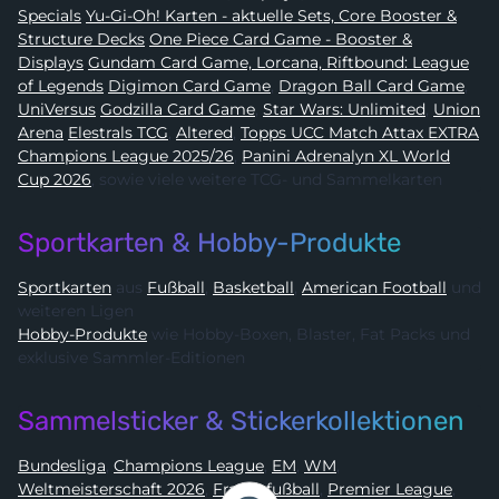
Specials
Yu-Gi-Oh! Karten - aktuelle Sets, Core Booster &
Structure Decks
One Piece Card Game - Booster &
Displays
Gundam Card Game, Lorcana, Riftbound: League
of Legends
Digimon Card Game
,
Dragon Ball Card Game
,
UniVersus
Godzilla Card Game
,
Star Wars: Unlimited
,
Union
Arena
Elestrals TCG
,
Altered
,
Topps UCC Match Attax EXTRA
Champions League 2025/26
,
Panini Adrenalyn XL World
Cup 2026
, sowie viele weitere TCG- und Sammelkarten
Sportkarten & Hobby-Produkte
Sportkarten
aus
Fußball
,
Basketball
,
American Football
und
weiteren Ligen
Hobby-Produkte
wie Hobby-Boxen, Blaster, Fat Packs und
exklusive Sammler-Editionen
Sammelsticker & Stickerkollektionen
Bundesliga
,
Champions League
,
EM
,
WM
,
Weltmeisterschaft 2026
,
Frauenfußball
,
Premier League
,