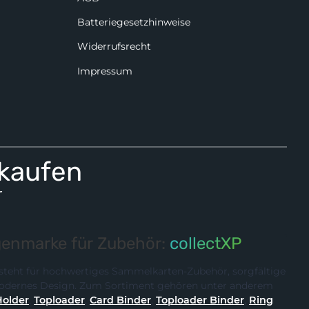
Batteriegesetzhinweise
Widerrufsrecht
Impressum
 kaufen
r
enmarke für Zubehör:
collectXP
steht für hochwertiges Sammelkarten-Zubehör, sorgfältige
 modernes Design. Zum Sortiment gehören unter anderem
Holder
,
Toploader
,
Card Binder
,
Toploader Binder
,
Ring