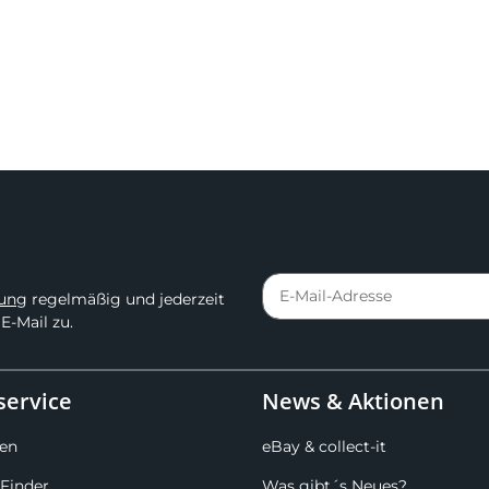
rung
regelmäßig und jederzeit
E-Mail zu.
ervice
News & Aktionen
en
eBay & collect-it
Finder
Was gibt´s Neues?