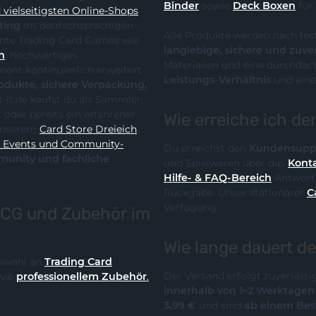
Binder
sowie
Deck Boxen
für
vielseitigsten Online-Shops
ting
im deutschsprachigen
Alle Produkte werden nach fes
 die klare Spezialisierung auf relevante Trading Card Games wie
langlebige, sichere und zuve
n
, hochwertiges
Materialien und eine durchdach
Leistungs-Verhältnis
und eine
te, sichere Verpackung,
Wie erreiche ich d
it unserem
Card Store Dreieich
y-
Du erreichst den
Kundensupp
und Spielwaren über das
Konta
Hilfe- & FAQ-Bereich
Antworte
Rückgabe. Unser stationärer
C
Verfügung.
TCG und Zubehör im
Wie lange dauert d
Auswahl an
Trading Card
Der Versand erfolgt zuverläss
wie
professionellem Zubehör
.
innerhalb von 1–2 Werktage
3,99 €
und sind
ab einem Best