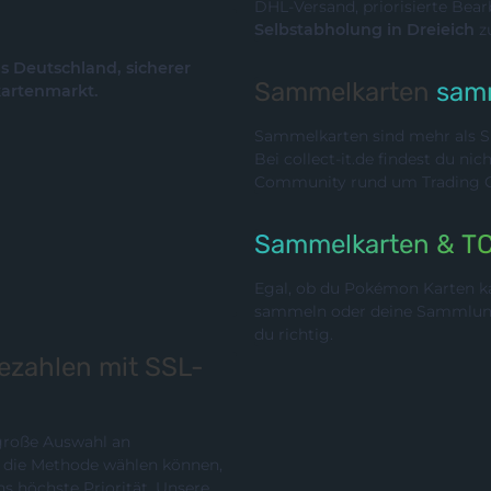
DHL-Versand, priorisierte Bea
Selbstabholung in Dreieich
z
us Deutschland, sicherer
Sammelkarten
samm
kartenmarkt.
Sammelkarten sind mehr als Sp
Bei collect-it.de findest du ni
Community rund um Trading Ca
Sammelkarten & T
Egal, ob du Pokémon Karten ka
sammeln oder deine Sammlung p
du richtig.
bezahlen mit SSL-
 große Auswahl an
chste Priorität. Unsere