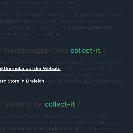
 Trading Card Games und Collectibles.
ten Qualitätsstandards entwickelt und ausgewählt, um eine
rlässige Nutzung
zu gewährleisten. Hochwertige
te Funktionalität sorgen für ein
ausgewogenes Preis-
 konstant hohe Produktqualität.
en Kundensupport von
collect-it
?
ort
von collect-it.de Online Shop für Sammelkarten, Sticker
ktformular auf der Website
. Zusätzlich findest du im
n auf häufige Fragen zu Bestellung, Versand und
ard Store in Dreieich
steht dir ebenfalls als Anlaufstelle zur
er Versand bei
collect-it
?
ig aus Deutschland. Bestellungen werden in der Regel
n
bearbeitet und versendet. Die Versandkosten starten ab
ellwert von 80 € versandkostenfrei
. Zusätzlich stehen