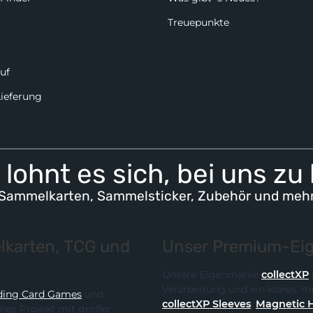
Treuepunkte
uf
Lieferung
lohnt es sich, bei uns zu
Sammelkarten, Sammelsticker, Zubehör und meh
karten, TCG und
Unser Premium-Eig
Unsere Eigenmarke
collectXP
Verarbeitung und ein klares,
ding Card Games
und
collectXP Sleeves
,
Magnetic 
ines Projekt mit großer