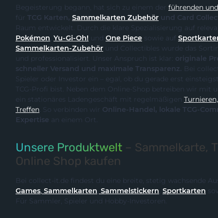
Begeisterung begann, hat sich zu einem der
führenden und 
für
TCG Karten,
Sammelkarten Zubehör
und Card Collec
Raum entwickelt. Durch
Pokémon
,
Yu-Gi-Oh!
und
One Piece
sowie auf
Sportkarte
Sammelkarten-Zubehör
und Collectibles wurde das Sortiment kontinuierlich erweitert
und professionalisiert. Unser Anspruch ist klar:
originale Produk
schneller Versand und maximale Transparenz.
Bei collect-it.de kaufst du als Sammler,
Spieler oder Investor ein – egal, ob du gerade erst einsteigst oder bereits ein erfahrener
TCG-Profi bist. Neben dem Online-Shop betreiben wir m
ein stationäres Ladengeschäft mit regelmäßigen
Turnieren, Events und Communit
Treffen
. So verbinden wir
Online-Handel, lokale TCG-Community und fachliche
Expertise
an einem Ort.
Unsere Produktwelt
– Sammelkarte, 
Online Shop kaufen
Bei collect-it.de findest du eine breite, stetig wachsende 
Games
,
Sammelkarten
,
Sammelstickern
,
Sportkarten
so
Für Sammler, Spieler und Hobby-Investoren.