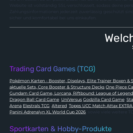
Website ist vollständig SSL-verschlüsselt, sodass deine pe
Zahlungsinformationen jederzeit zuverlässig geschützt sind. So kannst du entspannt,
sicher und komfortabel bei uns einkaufen.
Welch
Trading Card Games (TCG)
Pokémon 
aktuelle Sets, Core Booster & Structure Decks
One Piec
Gundam Card Game, Lorcana, Riftbound: League of Legen
Dragon Ball Card Game
,
UniVersus
Godzilla Card Game
,
Arena
Elestrals TCG
,
Altered
,
Topps UCC Match Attax EXTRA
Panini Adrenalyn XL World Cup 2026
, sowie viele weitere
Sportkarten & Hobby-Produkte