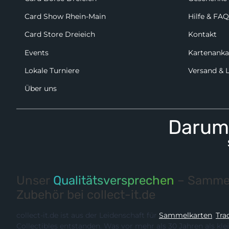
Card Show Rhein-Main
Hilfe & FAQ
Card Store Dreieich
Kontakt
Events
Kartenanka
Lokale Turniere
Versand & 
Über uns
Darum 
Unser
Qualitätsversprechen
– Sammel
Zubehör bei collect-it.de
collect-it.de ist aus der Leidenschaft für
Sammelkarten
,
Tra
Collectibles entstanden. Was vor mehr als 30 Jahren als kle