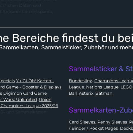
rsönlichen Daten und
e Bereiche findest du be
Sammelkarten, Sammelsticker, Zubehör und meh
Sammelsticker & St
Karten - Booster, Displays, Elite Trainer Boxen & Specials
Yu-Gi-Oh! Karten -
Bundesliga
,
Champions Leag
e Card Game - Booster & Displays
League
,
Nations League
,
ds
Digimon Card Game
,
Ball
,
Asterix
,
Batman
Star Wars: Unlimited
,
Union
 Champions League 2025/26
,
Sammelkarten-Zub
 TCG- und Sammelkarten
Card Sleeves, Penny Sleeves
,
/ Binder / Pocket Pages
,
Deckb