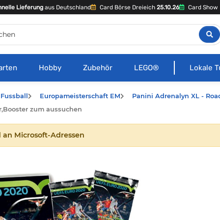
nelle Lieferung
aus Deutschland
Card Börse Dreieich
25.10.26
Card Show 
arten
Hobby
Zubehör
LEGO®
Lokale T
Fussball
Europameisterschaft EM
Panini Adrenalyn XL - Road
er,Booster zum aussuchen
 an Microsoft-Adressen