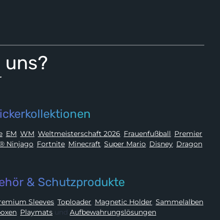
i uns?
r
ickerkollektionen
ue
,
EM
,
WM
,
Weltmeisterschaft 2026
,
Frauenfußball
,
Premier
LEGO® Ninjago
,
Fortnite
,
Minecraft
,
Super Mario
,
Disney
,
Dragon
ehör & Schutzprodukte
Premium Sleeves
,
Toploader
,
Magnetic Holder
,
Sammelalben
oxen
,
Playmats
und
Aufbewahrungslösungen