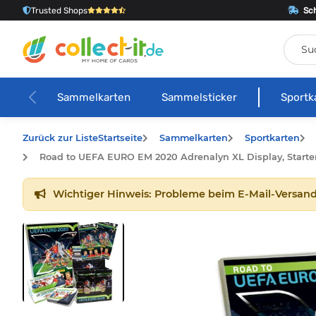
Trusted Shops
Sch
Sammelkarten
Sammelsticker
Sportk
Zurück zur Liste
Startseite
Sammelkarten
Sportkarten
Road to UEFA EURO EM 2020 Adrenalyn XL Display, Start
Wichtiger Hinweis: Probleme beim E-Mail-Versand