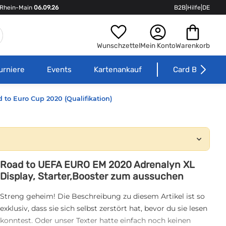
Rhein-Main
06.09.26
B2B
|
Hilfe
|
DE
Wunschzettel
Mein Konto
Warenkorb
urniere
Events
Kartenankauf
Card Börse
 to Euro Cup 2020 (Qualifikation)
Road to UEFA EURO EM 2020 Adrenalyn XL
Display, Starter,Booster zum aussuchen
Streng geheim! Die Beschreibung zu diesem Artikel ist so
exklusiv, dass sie sich selbst zerstört hat, bevor du sie lesen
konntest. Oder unser Texter hatte einfach noch keinen