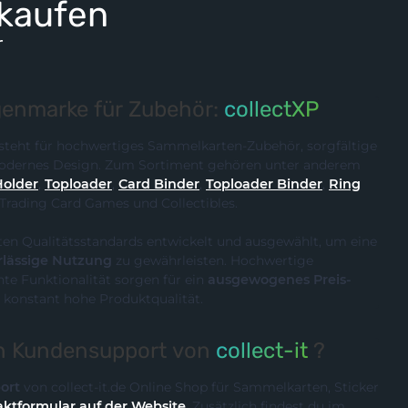
 kaufen
r
enmarke für Zubehör:
collectXP
steht für hochwertiges Sammelkarten-Zubehör, sorgfältige
 modernes Design. Zum Sortiment gehören unter anderem
Holder
,
Toploader
,
Card Binder
,
Toploader Binder
,
Ring
 Trading Card Games und Collectibles.
ten Qualitätsstandards entwickelt und ausgewählt, um eine
rlässige Nutzung
zu gewährleisten. Hochwertige
te Funktionalität sorgen für ein
ausgewogenes Preis-
 konstant hohe Produktqualität.
en Kundensupport von
collect-it
?
ort
von collect-it.de Online Shop für Sammelkarten, Sticker
ktformular auf der Website
. Zusätzlich findest du im