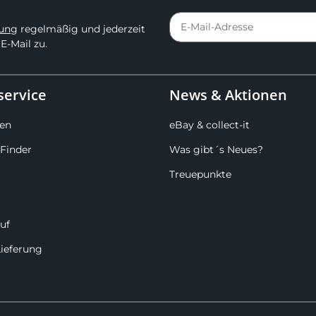
rung
regelmäßig und jederzeit
E-Mail zu.
ervice
News & Aktionen
en
eBay & collect-it
Finder
Was gibt´s Neues?
Treuepunkte
uf
Lieferung