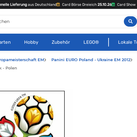
nelle Lieferung
aus Deutschland
Card Börse Dreieich
25.10.26
Card Show 
arten
Hobby
Zubehör
LEGO®
Lokale T
ropameisterschaft EM
Panini EURO Poland - Ukraine EM 2012
k - Polen