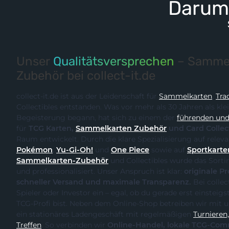
Darum 
Unser
Qualitätsversprechen
– Sammel
Zubehör bei collect-it.de
collect-it.de ist aus der Leidenschaft für
Sammelkarten
,
Tra
Collectibles entstanden. Was vor mehr als 30 Jahren als kle
Begeisterung begann, hat sich zu einem der
führenden und 
für
TCG Karten,
Sammelkarten Zubehör
und Card Collec
Raum entwickelt. Durch
Pokémon
,
Yu-Gi-Oh!
und
One Piece
sowie auf
Sportkarte
Sammelkarten-Zubehör
und Collectibles wurde das Sortiment kontinuierlich erweitert
und professionalisiert. Unser Anspruch ist klar:
originale Produk
schneller Versand und maximale Transparenz.
Bei collect-it.de kaufst du als Sammler,
Spieler oder Investor ein – egal, ob du gerade erst einsteigst oder bereits ein erfahrener
TCG-Profi bist. Neben dem Online-Shop betreiben wir m
ein stationäres Ladengeschäft mit regelmäßigen
Turnieren, Events und Communit
Treffen
. So verbinden wir
Online-Handel, lokale TCG-Community und fachliche