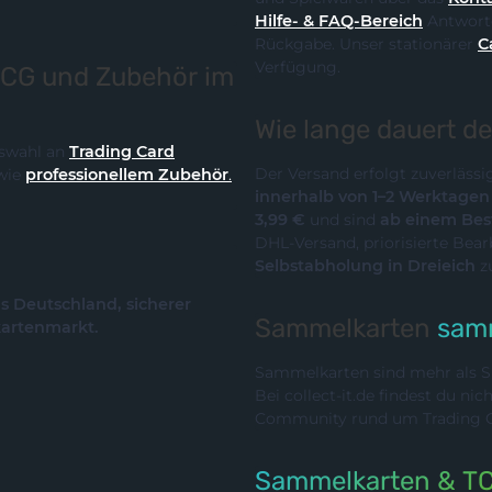
Hilfe- & FAQ-Bereich
Antworte
Rückgabe. Unser stationärer
C
Verfügung.
TCG und Zubehör im
Wie lange dauert d
Auswahl an
Trading Card
Der Versand erfolgt zuverläss
wie
professionellem Zubehör
.
innerhalb von 1–2 Werktage
3,99 €
und sind
ab einem Best
DHL-Versand, priorisierte Bea
Selbstabholung in Dreieich
z
us Deutschland, sicherer
Sammelkarten
samm
kartenmarkt.
Sammelkarten sind mehr als Sp
Bei collect-it.de findest du ni
Community rund um Trading Ca
Sammelkarten & T