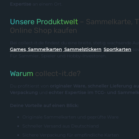
Expertise
an einem Ort.
Unsere Produktwelt
– Sammelkarte, 
Online Shop kaufen
Bei collect-it.de findest du eine breite, stetig wachsende 
Games
,
Sammelkarten
,
Sammelstickern
,
Sportkarten
so
Für Sammler, Spieler und Hobby-Investoren.
Warum
collect-it.de?
Du profitierst von
originaler Ware, schneller Lieferung a
Verpackung
und
echter Expertise im TCG- und Sammel
Deine Vorteile auf einen Blick:
Originale Sammelkarten und geprüfte Ware
Schneller Versand aus Deutschland
Sichere Verpackung für empfindliche Karten