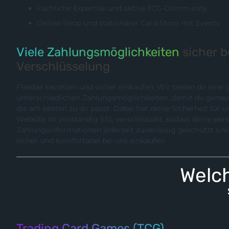
Fachliche Expertise und aktive TCG-Community
Online-Shop und stationärer Card Store mit Events
Viele Zahlungsmöglichkeiten
sicher 
Verschlüsselung
Flexibel bezahlen und sicher einkaufen: Wir bieten dir eine
unterschiedlichen Zahlungsmöglichkeiten, damit du genau die Methode wählen können,
die am besten zu dir passt. Dabei hat deine Sicherheit für uns hö
Website ist vollständig SSL-verschlüsselt, sodass deine pe
Zahlungsinformationen jederzeit zuverlässig geschützt sind. So kannst du entspannt,
sicher und komfortabel bei uns einkaufen.
Welch
Trading Card Games (TCG)