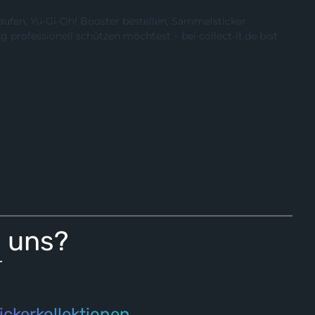
ufen, Yu-Gi-Oh! Booster bestellen, Sammelsticker
rofessionell schützen möchtest – bei collect-it.de bist
i uns?
r
ickerkollektionen