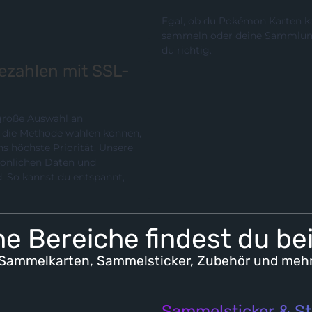
Egal, ob du Pokémon Karten ka
sammeln oder deine Sammlung p
du richtig.
bezahlen mit SSL-
 große Auswahl an
chste Priorität. Unsere
rsönlichen Daten und
e Bereiche findest du be
Sammelkarten, Sammelsticker, Zubehör und meh
Sammelsticker & St