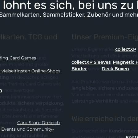
lohnt es sich, bei uns zu
Sammelkarten, Sammelsticker, Zubehör und meh
karten, TCG und
Unser Premium-Eig
Unsere Eigenmarke
collectXP
Verarbeitung und ein klares,
ding Card Games
und
collectXP Sleeves
,
Magnetic 
ines Projekt mit großer
Binder
sowie
Deck Boxen
für
vielseitigsten Online-Shops
ting
im deutschsprachigen
Alle Produkte werden nach fes
 die klare Spezialisierung auf relevante Trading Card Games wie
langlebige, sichere und zuve
n
, hochwertiges
Materialien und eine durchdach
Leistungs-Verhältnis
und eine
te, sichere Verpackung,
Wie erreiche ich d
it unserem
Card Store Dreieich
y-
Du erreichst den
Kundensupp
und Spielwaren über das
Konta