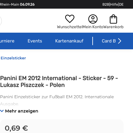
Rhein-Main
06.09.26
B2B
|
Hilfe
|
DE
Wunschzettel
Mein Konto
Warenkorb
urniere
Events
Kartenankauf
Card Börse
Einzelsticker
Panini EM 2012 International - Sticker - 59 -
Lukasz Piszczek - Polen
Panini Einzelsticker zur Fußball EM 2012. Internationale
Ausgabe.
Mehr anzeigen
0,69 €