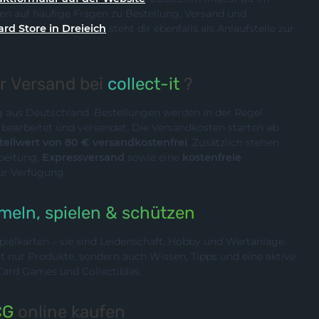
n auf häufige Fragen zu Bestellung, Versand und
ard Store in Dreieich
steht dir ebenfalls als Anlaufstelle zur
er Versand bei
collect-it
?
ig aus Deutschland. Bestellungen werden in der Regel
n
bearbeitet und versendet. Die Versandkosten starten ab
ellwert von 80 € versandkostenfrei
. Zusätzlich stehen
rbeitung,
Expressversand
sowie eine
kostenfreie
ur Verfügung.
eln, spielen & schützen
ielkarten – sie sind Leidenschaft, Hobby und Wertanlage.
cht nur Produkte, sondern auch Wissen, Tipps und eine aktive
rd Games und Collectibles.
CG
online kaufen